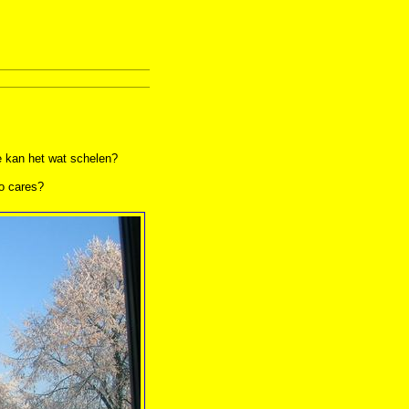
!
e kan het wat schelen?
ho cares?