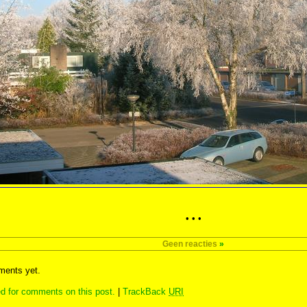
• • •
Geen reacties
»
ents yet.
d for comments on this post.
|
TrackBack
URI