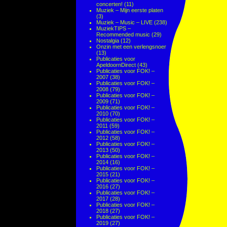
concerten!
(11)
Muziek – Mijn eerste platen
(3)
Muziek – Music – LIVE
(238)
MuziekTIPS –
Recommended music
(29)
Nostalgia
(12)
Onzin met een verlengsnoer
(13)
Publicaties voor
ApeldoornDirect
(43)
Publicaties voor FOK! –
2007
(38)
Publicaties voor FOK! –
2008
(79)
Publicaties voor FOK! –
2009
(71)
Publicaties voor FOK! –
2010
(70)
Publicaties voor FOK! –
2011
(59)
Publicaties voor FOK! –
2012
(58)
Publicaties voor FOK! –
2013
(50)
Publicaties voor FOK! –
2014
(16)
Publicaties voor FOK! –
2015
(21)
Publicaties voor FOK! –
2016
(27)
Publicaties voor FOK! –
2017
(28)
Publicaties voor FOK! –
2018
(27)
Publicaties voor FOK! –
2019
(27)