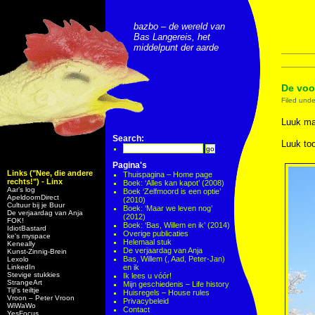
bazbo – de wereld van
Bas Langereis, het
middelpunt der aarde
De voo
Filed und
Luuk ma
Search:
Luuk too
Pagina's
Links ("Nee, die andere
Thuispagina – Home page
rechts!") - Linx
Boek: ‘Alles kan kapot’ (2008)
Aar’s log
Boek ‘Zelfmoord is een optie’
ApeldoornDirect
(2010)
Cultuur bij je Buur
Boek: ‘Maar we leven nog’
De verjaardag van Anja
(2012)
FOK!
Boek: ‘Bas, Willem en ik’ (2014)
IdiotBastard
Overige publicaties
ke's myspace
Helemaal stuk
Keneally
De verjaardag van Anja
Kunst-Zinnig-Brein
Bas, Willem (, Aad, Peter-Jan)
Lexolo
LinkedIn
en ik
Stevige stukkies
Ik lees u vóór!
StrangeArt
Mijn geschiedenis – Life history
Tijl’s teiltje
Huisregels – House rules
Vroon – Peter Vroon
Privacybeleid
WiWaWo
Contact
YesFocus