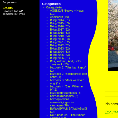
Zappateers
Categorieën
Categorieën
Credits
AGENDA! Nieuws – News
Powered by: WP
(19)
Template by: Priss
Apeldoorn
(10)
B-log 2014
(61)
B-log 2015
(53)
B-log 2016
(52)
B-log 2017
(52)
B-log 2018
(53)
B-log 2019
(53)
B-log 2020
(53)
B-log 2021
(52)
B-log 2022
(52)
B-log 2023
(52)
B-log 2024
(53)
B-log 2025
(53)
B-log 2026
(31)
Bas, Willem (, Aad, Peter-
Jan) en ik
(53)
bazboek 1: 'Alles kan kapot'
(1)
bazboek 2: 'Zelfmoord is een
optie'
(1)
bazboek 3: 'Maar we leven
nog'
(1)
bazboek 4: 'Bas, Willem en
ik'
(2)
bazboekpresentaties
(3)
bazboekrecensies
(8)
bazboptredens –
aankondigingen en
No comm
verslagen
(78)
BWi&A BWA&i BAW&i ABW&i
(14)
RSS
fee
De rubber kip – The rubber