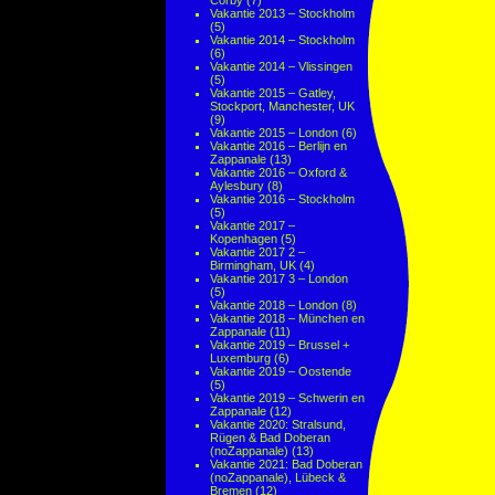
Corby
(7)
Vakantie 2013 – Stockholm
(5)
Vakantie 2014 – Stockholm
(6)
Vakantie 2014 – Vlissingen
(5)
Vakantie 2015 – Gatley,
Stockport, Manchester, UK
(9)
Vakantie 2015 – London
(6)
Vakantie 2016 – Berlijn en
Zappanale
(13)
Vakantie 2016 – Oxford &
Aylesbury
(8)
Vakantie 2016 – Stockholm
(5)
Vakantie 2017 –
Kopenhagen
(5)
Vakantie 2017 2 –
Birmingham, UK
(4)
Vakantie 2017 3 – London
(5)
Vakantie 2018 – London
(8)
Vakantie 2018 – München en
Zappanale
(11)
Vakantie 2019 – Brussel +
Luxemburg
(6)
Vakantie 2019 – Oostende
(5)
Vakantie 2019 – Schwerin en
Zappanale
(12)
Vakantie 2020: Stralsund,
Rügen & Bad Doberan
(noZappanale)
(13)
Vakantie 2021: Bad Doberan
(noZappanale), Lübeck &
Bremen
(12)