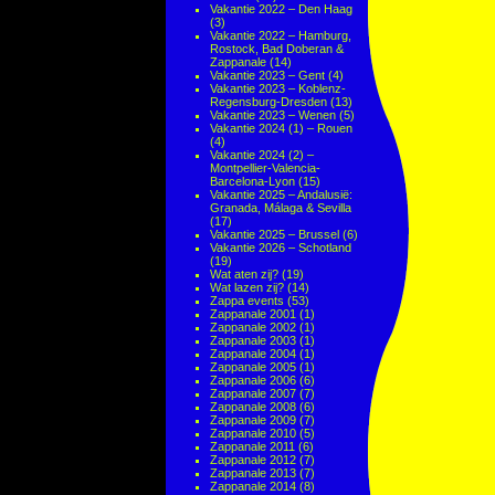
Vakantie 2022 – Den Haag
(3)
Vakantie 2022 – Hamburg,
Rostock, Bad Doberan &
Zappanale
(14)
Vakantie 2023 – Gent
(4)
Vakantie 2023 – Koblenz-
Regensburg-Dresden
(13)
Vakantie 2023 – Wenen
(5)
Vakantie 2024 (1) – Rouen
(4)
Vakantie 2024 (2) –
Montpellier-Valencia-
Barcelona-Lyon
(15)
Vakantie 2025 – Andalusië:
Granada, Málaga & Sevilla
(17)
Vakantie 2025 – Brussel
(6)
Vakantie 2026 – Schotland
(19)
Wat aten zij?
(19)
Wat lazen zij?
(14)
Zappa events
(53)
Zappanale 2001
(1)
Zappanale 2002
(1)
Zappanale 2003
(1)
Zappanale 2004
(1)
Zappanale 2005
(1)
Zappanale 2006
(6)
Zappanale 2007
(7)
Zappanale 2008
(6)
Zappanale 2009
(7)
Zappanale 2010
(5)
Zappanale 2011
(6)
Zappanale 2012
(7)
Zappanale 2013
(7)
Zappanale 2014
(8)