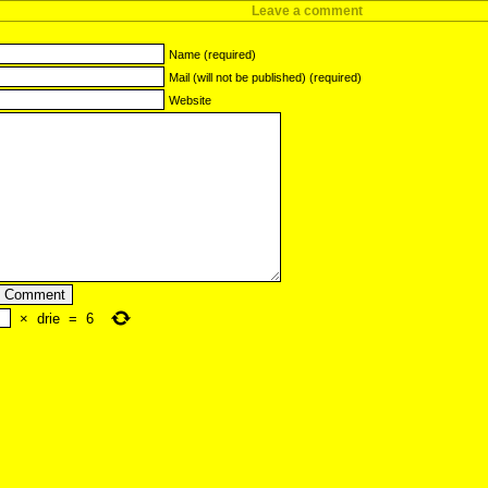
Leave a comment
Name (required)
Mail (will not be published) (required)
Website
×
drie
=
6