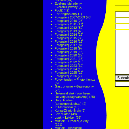
chicken
(14)
Eveliens sieraden –
Evelien's jewelry
(7)
FoolZ
(42)
For English only
(1)
Fotogalerij 2007-2009
(48)
Fotogalerij 2010
(23)
Fotogalerij 2011
(17)
Fotogalerij 2012
(50)
Fotogalerij 2013
(46)
Fotogalerij 2014
(29)
Fotogalerij 2015
(33)
Fotogalerij 2016
(12)
Fotogalerij 2017
(8)
Fotogalerij 2018
(9)
Fotogalerij 2019
(16)
Fotogalerij 2020
(2)
Fotogalerij 2021
(13)
Fotogalerij 2022
(13)
Fotogalerij 2023
(30)
Fotogalerij 2024
(16)
Fotogalerij 2025
(22)
Fotogalerij 2026
(7)
Fotovrienden – Photo friendz
(5)
Gastronomie – Gastronomy
(76)
Helemaal stuk (voorheen:
De verjaardag van Anja)
(25)
Hoop Gedoe
(toneelgezelschap)
(2)
In Memoriam
(16)
Kunst-Zinnig-Brein
(2)
Lex related
(49)
Luuk = Lekker
(38)
Muziek – Draai al je vinyl
(151)
Muziek – Klassieke