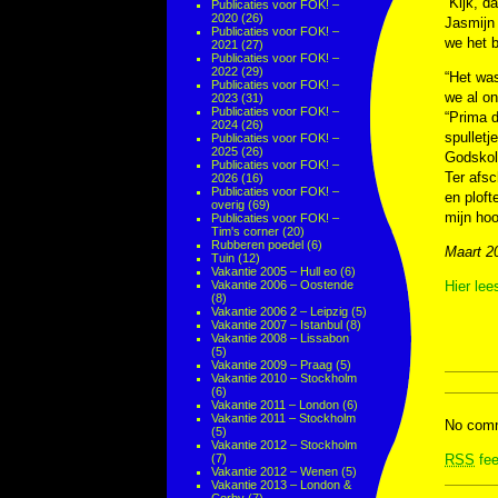
“Kijk, da
Publicaties voor FOK! –
2020
(26)
Jasmijn 
Publicaties voor FOK! –
we het b
2021
(27)
Publicaties voor FOK! –
2022
(29)
“Het was
Publicaties voor FOK! –
we al on
2023
(31)
Publicaties voor FOK! –
“Prima d
2024
(26)
spulletj
Publicaties voor FOK! –
2025
(26)
Godskole
Publicaties voor FOK! –
Ter afs
2026
(16)
Publicaties voor FOK! –
en ploft
overig
(69)
mijn ho
Publicaties voor FOK! –
Tim's corner
(20)
Rubberen poedel
(6)
Maart 2
Tuin
(12)
Vakantie 2005 – Hull eo
(6)
Vakantie 2006 – Oostende
Hier lee
(8)
Vakantie 2006 2 – Leipzig
(5)
Vakantie 2007 – Istanbul
(8)
Vakantie 2008 – Lissabon
(5)
Vakantie 2009 – Praag
(5)
Vakantie 2010 – Stockholm
(6)
Vakantie 2011 – London
(6)
Vakantie 2011 – Stockholm
No comm
(5)
Vakantie 2012 – Stockholm
(7)
RSS
fee
Vakantie 2012 – Wenen
(5)
Vakantie 2013 – London &