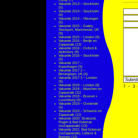
Corby
(7)
Vakantie 2013 – Stockholm
(5)
Vakantie 2014 – Stockholm
(6)
Vakantie 2014 – Vlissingen
(5)
Vakantie 2015 – Gatley,
Stockport, Manchester, UK
(9)
Vakantie 2015 – London
(6)
Vakantie 2016 – Berlijn en
Zappanale
(13)
Vakantie 2016 – Oxford &
Aylesbury
(8)
Vakantie 2016 – Stockholm
(5)
Vakantie 2017 –
Kopenhagen
(5)
Vakantie 2017 2 –
Birmingham, UK
(4)
Vakantie 2017 3 – London
(5)
Vakantie 2018 – London
(8)
7
−
3
Vakantie 2018 – München en
Zappanale
(11)
Vakantie 2019 – Brussel +
Luxemburg
(6)
Vakantie 2019 – Oostende
(5)
Vakantie 2019 – Schwerin en
Zappanale
(12)
Vakantie 2020: Stralsund,
Rügen & Bad Doberan
(noZappanale)
(13)
Vakantie 2021: Bad Doberan
(noZappanale), Lübeck &
Bremen
(12)