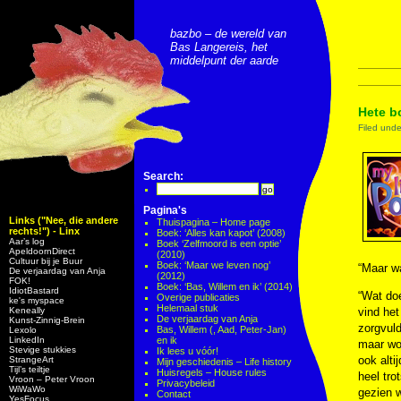
bazbo – de wereld van
Bas Langereis, het
middelpunt der aarde
Hete bo
Filed und
Search:
Pagina's
Links ("Nee, die andere
Thuispagina – Home page
rechts!") - Linx
Boek: ‘Alles kan kapot’ (2008)
Aar’s log
Boek ‘Zelfmoord is een optie’
ApeldoornDirect
(2010)
Cultuur bij je Buur
Boek: ‘Maar we leven nog’
“Maar w
De verjaardag van Anja
(2012)
FOK!
Boek: ‘Bas, Willem en ik’ (2014)
IdiotBastard
“Wat doe
Overige publicaties
ke's myspace
Helemaal stuk
Keneally
vind het
De verjaardag van Anja
Kunst-Zinnig-Brein
zorgvuld
Bas, Willem (, Aad, Peter-Jan)
Lexolo
LinkedIn
en ik
maar wor
Stevige stukkies
Ik lees u vóór!
ook alti
StrangeArt
Mijn geschiedenis – Life history
Tijl’s teiltje
Huisregels – House rules
heel tro
Vroon – Peter Vroon
Privacybeleid
WiWaWo
gezien w
Contact
YesFocus