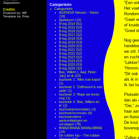
“Een on
Zappateers
Categorieën
Het voe
Categorieën
Credits
AGENDA! Nieuws – News
Powered by: WP
Rondom 
(19)
Template by: Priss
“Gaan w
Apeldoorn
(10)
B-log 2014
(61)
of krui
B-log 2015
(53)
“Goed id
B-log 2016
(52)
B-log 2017
(52)
B-log 2018
(53)
Nog geen
B-log 2019
(53)
handdoe
B-log 2020
(53)
B-log 2021
(52)
we stil.
B-log 2022
(52)
en zucht
B-log 2023
(52)
B-log 2024
(53)
“Lekker?
B-log 2025
(53)
“Hmmm,”
B-log 2026
(32)
Bas, Willem (, Aad, Peter-
“Dit ook
Jan) en ik
(53)
als ik i
bazboek 1: 'Alles kan kapot'
(1)
Ik liet 
bazboek 2: 'Zelfmoord is een
optie'
(1)
Plotseli
bazboek 3: 'Maar we leven
nog'
(1)
dan als 
bazboek 4: 'Bas, Willem en
“Oei,” z
ik'
(2)
bazboekpresentaties
(3)
haar aan
bazboekrecensies
(8)
en fluis
bazboptredens –
aankondigingen en
De knul 
verslagen
(78)
bovenop 
BWi&A BWA&i BAW&i ABW&i
(14)
De rubber kip – The rubber
“Zullen