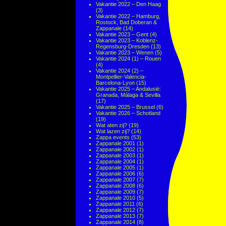
Vakantie 2022 – Den Haag
(3)
Vakantie 2022 – Hamburg,
Rostock, Bad Doberan &
Zappanale
(14)
Vakantie 2023 – Gent
(4)
Vakantie 2023 – Koblenz-
Regensburg-Dresden
(13)
Vakantie 2023 – Wenen
(5)
Vakantie 2024 (1) – Rouen
(4)
Vakantie 2024 (2) –
Montpellier-Valencia-
Barcelona-Lyon
(15)
Vakantie 2025 – Andalusië:
Granada, Málaga & Sevilla
(17)
Vakantie 2025 – Brussel
(6)
Vakantie 2026 – Schotland
(19)
Wat aten zij?
(19)
Wat lazen zij?
(14)
Zappa events
(53)
Zappanale 2001
(1)
Zappanale 2002
(1)
Zappanale 2003
(1)
Zappanale 2004
(1)
Zappanale 2005
(1)
Zappanale 2006
(6)
Zappanale 2007
(7)
Zappanale 2008
(6)
Zappanale 2009
(7)
Zappanale 2010
(5)
Zappanale 2011
(6)
Zappanale 2012
(7)
Zappanale 2013
(7)
Zappanale 2014
(8)