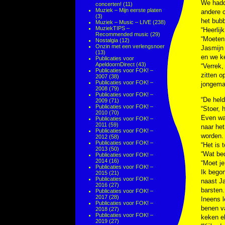
We hadd
concerten!
(11)
Muziek – Mijn eerste platen
andere 
(3)
het bub
Muziek – Music – LIVE
(238)
MuziekTIPS –
“Heerlij
Recommended music
(29)
“Moeten 
Nostalgia
(12)
Onzin met een verlengsnoer
Jasmijn
(13)
en we k
Publicaties voor
ApeldoornDirect
(43)
“Verrek,
Publicaties voor FOK! –
zitten o
2007
(38)
Publicaties voor FOK! –
jongeman
2008
(79)
Publicaties voor FOK! –
“De held
2009
(71)
Publicaties voor FOK! –
“Stoer, h
2010
(70)
Even was
Publicaties voor FOK! –
2011
(59)
naar he
Publicaties voor FOK! –
worden.
2012
(58)
Publicaties voor FOK! –
“Het is 
2013
(50)
“Wat bed
Publicaties voor FOK! –
2014
(16)
“Moet je
Publicaties voor FOK! –
Ik bego
2015
(21)
Publicaties voor FOK! –
naast Ja
2016
(27)
barsten.
Publicaties voor FOK! –
2017
(28)
Ineens l
Publicaties voor FOK! –
benen v
2018
(27)
Publicaties voor FOK! –
keken e
2019
(27)