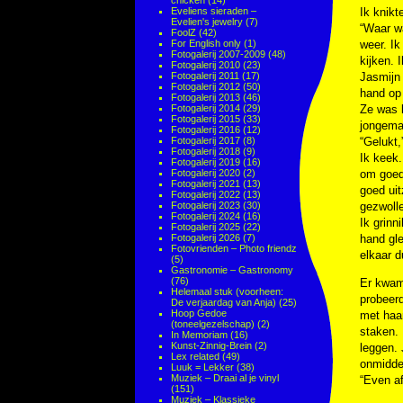
chicken
(14)
Eveliens sieraden –
Ik knikt
Evelien's jewelry
(7)
“Waar w
FoolZ
(42)
For English only
(1)
weer. Ik
Fotogalerij 2007-2009
(48)
kijken. 
Fotogalerij 2010
(23)
Fotogalerij 2011
(17)
Jasmijn 
Fotogalerij 2012
(50)
hand op 
Fotogalerij 2013
(46)
Fotogalerij 2014
(29)
Ze was l
Fotogalerij 2015
(33)
jongema
Fotogalerij 2016
(12)
Fotogalerij 2017
(8)
“Gelukt,
Fotogalerij 2018
(9)
Ik keek.
Fotogalerij 2019
(16)
Fotogalerij 2020
(2)
om goed 
Fotogalerij 2021
(13)
goed uit
Fotogalerij 2022
(13)
Fotogalerij 2023
(30)
gezwoll
Fotogalerij 2024
(16)
Ik grinn
Fotogalerij 2025
(22)
Fotogalerij 2026
(7)
hand gle
Fotovrienden – Photo friendz
elkaar 
(5)
Gastronomie – Gastronomy
(76)
Er kwam
Helemaal stuk (voorheen:
probeerd
De verjaardag van Anja)
(25)
Hoop Gedoe
met haar
(toneelgezelschap)
(2)
staken. 
In Memoriam
(16)
Kunst-Zinnig-Brein
(2)
leggen.
Lex related
(49)
onmiddel
Luuk = Lekker
(38)
Muziek – Draai al je vinyl
“Even af
(151)
Muziek – Klassieke