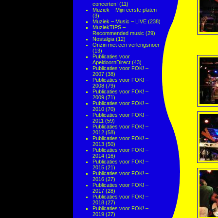
concerten!
(11)
Muziek – Mijn eerste platen
(3)
Muziek – Music – LIVE
(238)
MuziekTIPS –
Recommended music
(29)
Nostalgia
(12)
Onzin met een verlengsnoer
(13)
Publicaties voor
ApeldoornDirect
(43)
Publicaties voor FOK! –
2007
(38)
Publicaties voor FOK! –
2008
(79)
Publicaties voor FOK! –
2009
(71)
Publicaties voor FOK! –
2010
(70)
Publicaties voor FOK! –
2011
(59)
Publicaties voor FOK! –
2012
(58)
Publicaties voor FOK! –
2013
(50)
Publicaties voor FOK! –
2014
(16)
Publicaties voor FOK! –
2015
(21)
Publicaties voor FOK! –
2016
(27)
Publicaties voor FOK! –
2017
(28)
Publicaties voor FOK! –
2018
(27)
Publicaties voor FOK! –
2019
(27)