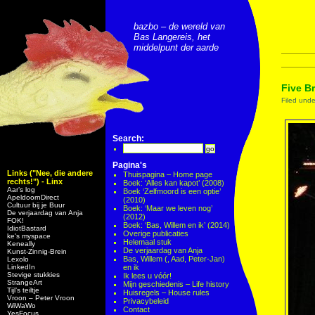
bazbo – de wereld van
Bas Langereis, het
middelpunt der aarde
Five B
Filed und
Search:
Pagina's
Links ("Nee, die andere
Thuispagina – Home page
rechts!") - Linx
Boek: ‘Alles kan kapot’ (2008)
Aar’s log
Boek ‘Zelfmoord is een optie’
ApeldoornDirect
(2010)
Cultuur bij je Buur
Boek: ‘Maar we leven nog’
De verjaardag van Anja
(2012)
FOK!
Boek: ‘Bas, Willem en ik’ (2014)
IdiotBastard
Overige publicaties
ke's myspace
Helemaal stuk
Keneally
De verjaardag van Anja
Kunst-Zinnig-Brein
Bas, Willem (, Aad, Peter-Jan)
Lexolo
LinkedIn
en ik
Stevige stukkies
Ik lees u vóór!
StrangeArt
Mijn geschiedenis – Life history
Tijl’s teiltje
Huisregels – House rules
Vroon – Peter Vroon
Privacybeleid
WiWaWo
Contact
YesFocus