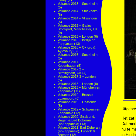
Corby
(7)
Vakantie 2013 – Stockholm
(5)
Vakantie 2014 – Stockholm
(6)
Vakantie 2014 – Vlissingen
(5)
Vakantie 2015 – Gatley,
Stockport, Manchester, UK
(9)
Vakantie 2015 – London
(6)
Vakantie 2016 – Berlijn en
Zappanale
(13)
Vakantie 2016 – Oxford &
Aylesbury
(8)
Vakantie 2016 – Stockholm
(5)
Vakantie 2017 –
Kopenhagen
(5)
Vakantie 2017 2 –
Birmingham, UK
(4)
Vakantie 2017 3 – London
(5)
Vakantie 2018 – London
(8)
Vakantie 2018 – München en
Zappanale
(11)
Vakantie 2019 – Brussel +
Luxemburg
(6)
Vakantie 2019 – Oostende
(5)
Uitgebre
Vakantie 2019 – Schwerin en
Zappanale
(12)
Vakantie 2020: Stralsund,
Het zat
Rügen & Bad Doberan
Dat merk
(noZappanale)
(13)
Vakantie 2021: Bad Doberan
nu te m
(noZappanale), Lübeck &
in Eind
Bremen
(12)