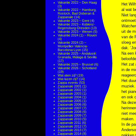
Vakantie 2022 – Den Haag
Het Wilh
(3)
al wat b
Vakantie 2022 – Hamburg,
Rostock, Bad Doberan &
Niet la
Zappanale
(14)
ontmoet
Vakantie 2023 – Gent
(4)
Vakantie 2023 – Koblenz-
Watcher
Regensburg-Dresden
(13)
uit de m
Vakantie 2023 – Wenen
(5)
Vakantie 2024 (1) – Rouen
van de 
(4)
sloeg en
Vakantie 2024 (2) –
Montpellier-Valencia-
dak. ‘Jo
Barcelona-Lyon
(15)
Na een 
Vakantie 2025 – Andalusië:
Granada, Málaga & Sevilla
beloofde
(17)
Het zat 
Vakantie 2025 – Brussel
(6)
Vakantie 2026 – Schotland
in de mi
(19)
reageer
Wat aten zij?
(19)
Wat lazen zij?
(14)
Het duur
Zappa events
(53)
muziek.
Zappanale 2001
(1)
Zappanale 2002
(1)
het pia
Zappanale 2003
(1)
en ook d
Zappanale 2004
(1)
Zappanale 2005
(1)
Na deze
Zappanale 2006
(6)
herinner
Zappanale 2007
(7)
Zappanale 2008
(6)
niet mee
Zappanale 2009
(7)
maken. 
Zappanale 2010
(5)
Zappanale 2011
(6)
In de pa
Zappanale 2012
(7)
Anderso
Zappanale 2013
(7)
Zappanale 2014
(8)
pakken t