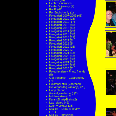
chicken
(14)
Eveliens sieraden –
Evelien's jewelry
(7)
FoolZ
(42)
For English only
(1)
Fotogalerij 2007-2009
(48)
Fotogalerij 2010
(23)
Fotogalerij 2011
(17)
Fotogalerij 2012
(50)
Fotogalerij 2013
(46)
Fotogalerij 2014
(29)
Fotogalerij 2015
(33)
Fotogalerij 2016
(12)
Fotogalerij 2017
(8)
Fotogalerij 2018
(9)
Fotogalerij 2019
(16)
Fotogalerij 2020
(2)
Fotogalerij 2021
(13)
Fotogalerij 2022
(13)
Fotogalerij 2023
(30)
Fotogalerij 2024
(16)
Fotogalerij 2025
(22)
Fotogalerij 2026
(7)
Fotovrienden – Photo friendz
(5)
Gastronomie – Gastronomy
(76)
Helemaal stuk (voorheen:
De verjaardag van Anja)
(25)
Hoop Gedoe
(toneelgezelschap)
(2)
In Memoriam
(16)
Kunst-Zinnig-Brein
(2)
Lex related
(49)
Luuk = Lekker
(38)
Muziek – Draai al je vinyl
(151)
Muziek – Klassieke