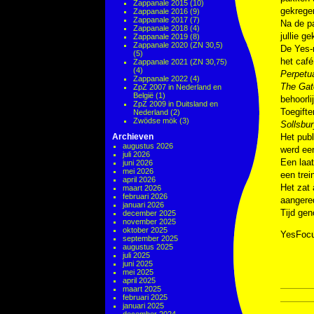
Zappanale 2015
(10)
gekrege
Zappanale 2016
(9)
Zappanale 2017
(7)
Na de pa
Zappanale 2018
(4)
jullie g
Zappanale 2019
(8)
Zappanale 2020 (ZN 30,5)
De Yes-
(5)
het café
Zappanale 2021 (ZN 30,75)
(4)
Perpetu
Zappanale 2022
(4)
The Gat
ZpZ 2007 in Nederland en
België
(1)
behoorli
ZpZ 2009 in Duitsland en
Toegifte
Nederland
(2)
Zwödse mök
(3)
Sollsbur
Archieven
Het publ
augustus 2026
werd ee
juli 2026
Een laat
juni 2026
mei 2026
een trei
april 2026
Het zat 
maart 2026
februari 2026
aangered
januari 2026
Tijd gen
december 2025
november 2025
oktober 2025
YesFocu
september 2025
augustus 2025
juli 2025
juni 2025
mei 2025
april 2025
maart 2025
februari 2025
januari 2025