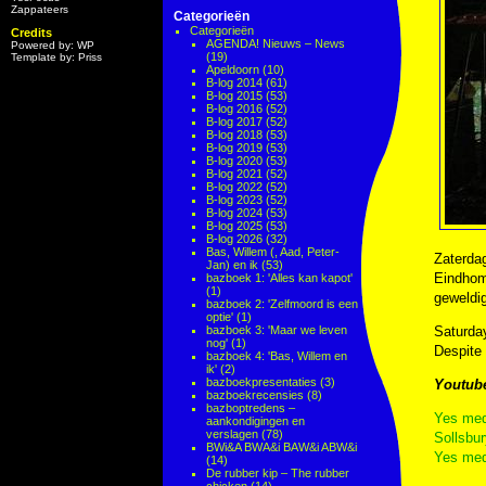
Zappateers
Categorieën
Categorieën
Credits
AGENDA! Nieuws – News
Powered by: WP
(19)
Template by: Priss
Apeldoorn
(10)
B-log 2014
(61)
B-log 2015
(53)
B-log 2016
(52)
B-log 2017
(52)
B-log 2018
(53)
B-log 2019
(53)
B-log 2020
(53)
B-log 2021
(52)
B-log 2022
(52)
B-log 2023
(52)
B-log 2024
(53)
B-log 2025
(53)
B-log 2026
(32)
Bas, Willem (, Aad, Peter-
Zaterdag
Jan) en ik
(53)
Eindhom
bazboek 1: 'Alles kan kapot'
(1)
geweldi
bazboek 2: 'Zelfmoord is een
optie'
(1)
bazboek 3: 'Maar we leven
Saturday
nog'
(1)
Despite 
bazboek 4: 'Bas, Willem en
ik'
(2)
bazboekpresentaties
(3)
Youtub
bazboekrecensies
(8)
bazboptredens –
Yes med
aankondigingen en
verslagen
(78)
Sollsbur
BWi&A BWA&i BAW&i ABW&i
Yes med
(14)
De rubber kip – The rubber