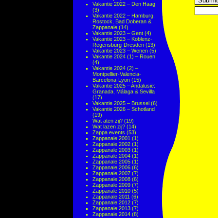
Vakantie 2022 – Den Haag
(3)
Vakantie 2022 – Hamburg,
Rostock, Bad Doberan &
Zappanale
(14)
Vakantie 2023 – Gent
(4)
Vakantie 2023 – Koblenz-
Regensburg-Dresden
(13)
Vakantie 2023 – Wenen
(5)
Vakantie 2024 (1) – Rouen
(4)
Vakantie 2024 (2) –
Montpellier-Valencia-
Barcelona-Lyon
(15)
Vakantie 2025 – Andalusië:
Granada, Málaga & Sevilla
(17)
Vakantie 2025 – Brussel
(6)
Vakantie 2026 – Schotland
(19)
Wat aten zij?
(19)
Wat lazen zij?
(14)
Zappa events
(53)
Zappanale 2001
(1)
Zappanale 2002
(1)
Zappanale 2003
(1)
Zappanale 2004
(1)
Zappanale 2005
(1)
Zappanale 2006
(6)
Zappanale 2007
(7)
Zappanale 2008
(6)
Zappanale 2009
(7)
Zappanale 2010
(5)
Zappanale 2011
(6)
Zappanale 2012
(7)
Zappanale 2013
(7)
Zappanale 2014
(8)