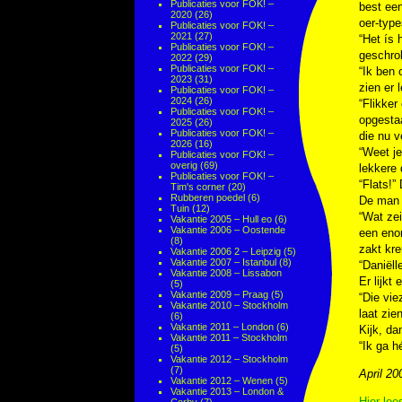
Publicaties voor FOK! –
best een
2020
(26)
oer-type
Publicaties voor FOK! –
2021
(27)
“Het ís 
Publicaties voor FOK! –
geschro
2022
(29)
Publicaties voor FOK! –
“Ik ben 
2023
(31)
zien er l
Publicaties voor FOK! –
2024
(26)
“Flikker
Publicaties voor FOK! –
opgesta
2025
(26)
Publicaties voor FOK! –
die nu v
2026
(16)
“Weet je
Publicaties voor FOK! –
overig
(69)
lekkere
Publicaties voor FOK! –
“Flats!”
Tim's corner
(20)
Rubberen poedel
(6)
De man 
Tuin
(12)
“Wat zei
Vakantie 2005 – Hull eo
(6)
Vakantie 2006 – Oostende
een eno
(8)
zakt kre
Vakantie 2006 2 – Leipzig
(5)
Vakantie 2007 – Istanbul
(8)
“Daniëll
Vakantie 2008 – Lissabon
Er lijkt
(5)
Vakantie 2009 – Praag
(5)
“Die vie
Vakantie 2010 – Stockholm
laat zien
(6)
Vakantie 2011 – London
(6)
Kijk, da
Vakantie 2011 – Stockholm
“Ik ga h
(5)
Vakantie 2012 – Stockholm
(7)
April 20
Vakantie 2012 – Wenen
(5)
Vakantie 2013 – London &
Hier lee