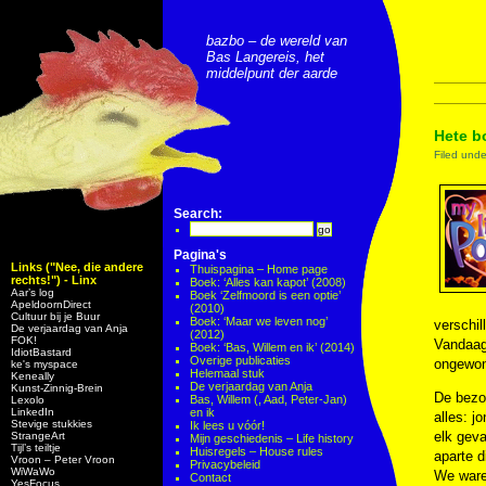
bazbo – de wereld van
Bas Langereis, het
middelpunt der aarde
Hete bo
Filed und
Search:
Pagina's
Links ("Nee, die andere
Thuispagina – Home page
rechts!") - Linx
Boek: ‘Alles kan kapot’ (2008)
Aar’s log
Boek ‘Zelfmoord is een optie’
ApeldoornDirect
(2010)
Cultuur bij je Buur
Boek: ‘Maar we leven nog’
verschil
De verjaardag van Anja
(2012)
FOK!
Vandaag 
Boek: ‘Bas, Willem en ik’ (2014)
IdiotBastard
Overige publicaties
ongewon
ke's myspace
Helemaal stuk
Keneally
De verjaardag van Anja
Kunst-Zinnig-Brein
De bezo
Bas, Willem (, Aad, Peter-Jan)
Lexolo
LinkedIn
en ik
alles: j
Stevige stukkies
Ik lees u vóór!
elk geva
StrangeArt
Mijn geschiedenis – Life history
Tijl’s teiltje
Huisregels – House rules
aparte d
Vroon – Peter Vroon
Privacybeleid
WiWaWo
We waren
Contact
YesFocus