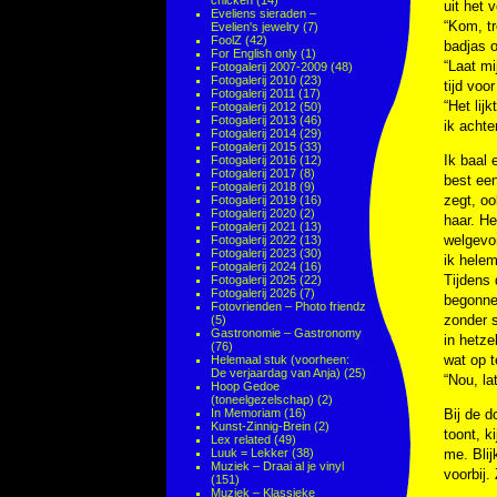
chicken
(14)
uit het 
Eveliens sieraden –
“Kom, tr
Evelien's jewelry
(7)
FoolZ
(42)
badjas 
For English only
(1)
“Laat mi
Fotogalerij 2007-2009
(48)
Fotogalerij 2010
(23)
tijd voo
Fotogalerij 2011
(17)
“Het lij
Fotogalerij 2012
(50)
Fotogalerij 2013
(46)
ik achte
Fotogalerij 2014
(29)
Fotogalerij 2015
(33)
Ik baal 
Fotogalerij 2016
(12)
Fotogalerij 2017
(8)
best een
Fotogalerij 2018
(9)
zegt, oo
Fotogalerij 2019
(16)
Fotogalerij 2020
(2)
haar. H
Fotogalerij 2021
(13)
welgevor
Fotogalerij 2022
(13)
Fotogalerij 2023
(30)
ik helem
Fotogalerij 2024
(16)
Tijdens 
Fotogalerij 2025
(22)
Fotogalerij 2026
(7)
begonne
Fotovrienden – Photo friendz
zonder 
(5)
Gastronomie – Gastronomy
in hetze
(76)
wat op t
Helemaal stuk (voorheen:
De verjaardag van Anja)
(25)
“Nou, la
Hoop Gedoe
(toneelgezelschap)
(2)
In Memoriam
(16)
Bij de d
Kunst-Zinnig-Brein
(2)
toont, k
Lex related
(49)
Luuk = Lekker
(38)
me. Blij
Muziek – Draai al je vinyl
voorbij.
(151)
Muziek – Klassieke