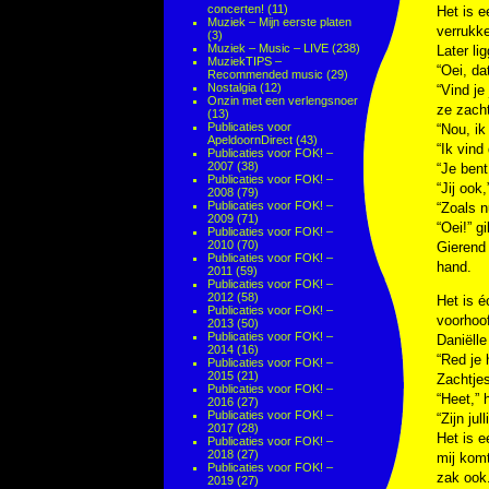
concerten!
(11)
Het is 
Muziek – Mijn eerste platen
verrukk
(3)
Muziek – Music – LIVE
(238)
Later li
MuziekTIPS –
“Oei, da
Recommended music
(29)
Nostalgia
(12)
“Vind je
Onzin met een verlengsnoer
ze zacht
(13)
Publicaties voor
“Nou, ik
ApeldoornDirect
(43)
“Ik vind
Publicaties voor FOK! –
2007
(38)
“Je bent
Publicaties voor FOK! –
“Jij ook
2008
(79)
Publicaties voor FOK! –
“Zoals n
2009
(71)
“Oei!” g
Publicaties voor FOK! –
2010
(70)
Gierend
Publicaties voor FOK! –
hand.
2011
(59)
Publicaties voor FOK! –
2012
(58)
Het is é
Publicaties voor FOK! –
voorhoof
2013
(50)
Publicaties voor FOK! –
Daniëlle
2014
(16)
“Red je 
Publicaties voor FOK! –
2015
(21)
Zachtjes
Publicaties voor FOK! –
“Heet,” 
2016
(27)
Publicaties voor FOK! –
“Zijn ju
2017
(28)
Het is e
Publicaties voor FOK! –
2018
(27)
mij komt
Publicaties voor FOK! –
zak ook.
2019
(27)