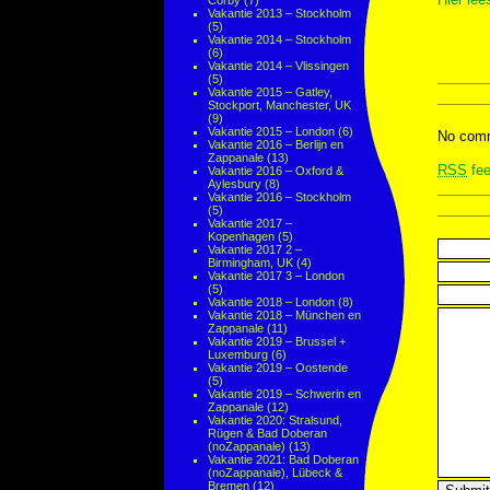
Corby
(7)
Vakantie 2013 – Stockholm
(5)
Vakantie 2014 – Stockholm
(6)
Vakantie 2014 – Vlissingen
(5)
Vakantie 2015 – Gatley,
Stockport, Manchester, UK
(9)
Vakantie 2015 – London
(6)
No comm
Vakantie 2016 – Berlijn en
Zappanale
(13)
RSS
fee
Vakantie 2016 – Oxford &
Aylesbury
(8)
Vakantie 2016 – Stockholm
(5)
Vakantie 2017 –
Kopenhagen
(5)
Vakantie 2017 2 –
Birmingham, UK
(4)
Vakantie 2017 3 – London
(5)
Vakantie 2018 – London
(8)
Vakantie 2018 – München en
Zappanale
(11)
Vakantie 2019 – Brussel +
Luxemburg
(6)
Vakantie 2019 – Oostende
(5)
Vakantie 2019 – Schwerin en
Zappanale
(12)
Vakantie 2020: Stralsund,
Rügen & Bad Doberan
(noZappanale)
(13)
Vakantie 2021: Bad Doberan
(noZappanale), Lübeck &
Bremen
(12)