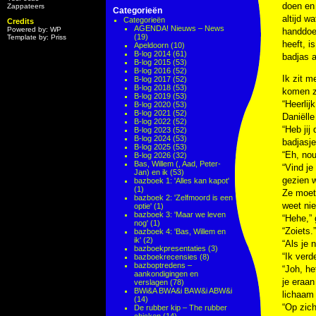
doen en 
Zappateers
Categorieën
altijd w
Categorieën
Credits
AGENDA! Nieuws – News
Powered by: WP
handdoek
(19)
Template by: Priss
heeft, i
Apeldoorn
(10)
B-log 2014
(61)
badjas 
B-log 2015
(53)
B-log 2016
(52)
Ik zit m
B-log 2017
(52)
B-log 2018
(53)
komen zi
B-log 2019
(53)
“Heerlij
B-log 2020
(53)
B-log 2021
(52)
Daniëlle
B-log 2022
(52)
“Heb jij
B-log 2023
(52)
B-log 2024
(53)
badjasje
B-log 2025
(53)
“Eh, nou
B-log 2026
(32)
Bas, Willem (, Aad, Peter-
“Vind je
Jan) en ik
(53)
gezien w
bazboek 1: 'Alles kan kapot'
(1)
Ze moet 
bazboek 2: 'Zelfmoord is een
weet nie
optie'
(1)
bazboek 3: 'Maar we leven
“Hehe,” 
nog'
(1)
“Zoiets.”
bazboek 4: 'Bas, Willem en
ik'
(2)
“Als je 
bazboekpresentaties
(3)
“Ik verd
bazboekrecensies
(8)
bazboptredens –
“Joh, he
aankondigingen en
je eraan
verslagen
(78)
BWi&A BWA&i BAW&i ABW&i
lichaam 
(14)
“Op zich
De rubber kip – The rubber