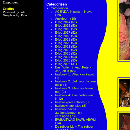
Zappateers
Categorieën
Categorieën
Credits
AGENDA! Nieuws – News
Powered by: WP
(19)
Template by: Priss
Apeldoorn
(10)
B-log 2014
(61)
B-log 2015
(53)
B-log 2016
(52)
B-log 2017
(52)
B-log 2018
(53)
B-log 2019
(53)
B-log 2020
(53)
B-log 2021
(52)
B-log 2022
(52)
B-log 2023
(52)
B-log 2024
(53)
B-log 2025
(53)
B-log 2026
(31)
Bas, Willem (, Aad, Peter-
Jan) en ik
(53)
bazboek 1: 'Alles kan kapot'
(1)
bazboek 2: 'Zelfmoord is een
optie'
(1)
bazboek 3: 'Maar we leven
nog'
(1)
bazboek 4: 'Bas, Willem en
ik'
(2)
bazboekpresentaties
(3)
bazboekrecensies
(8)
bazboptredens –
aankondigingen en
verslagen
(78)
BWi&A BWA&i BAW&i ABW&i
(14)
De rubber kip – The rubber