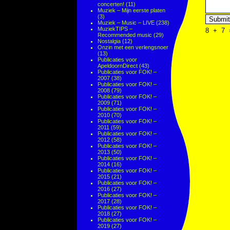
concerten!
(11)
Muziek – Mijn eerste platen
(3)
Muziek – Music – LIVE
(238)
MuziekTIPS –
8
+
7
Recommended music
(29)
Nostalgia
(12)
Onzin met een verlengsnoer
(13)
Publicaties voor
ApeldoornDirect
(43)
Publicaties voor FOK! –
2007
(38)
Publicaties voor FOK! –
2008
(79)
Publicaties voor FOK! –
2009
(71)
Publicaties voor FOK! –
2010
(70)
Publicaties voor FOK! –
2011
(59)
Publicaties voor FOK! –
2012
(58)
Publicaties voor FOK! –
2013
(50)
Publicaties voor FOK! –
2014
(16)
Publicaties voor FOK! –
2015
(21)
Publicaties voor FOK! –
2016
(27)
Publicaties voor FOK! –
2017
(28)
Publicaties voor FOK! –
2018
(27)
Publicaties voor FOK! –
2019
(27)