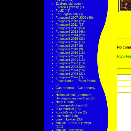
chicken
(14)
Eveliens sieraden –
Evelien's jewelry
(7)
FoolZ
(42)
For English only
(1)
Fotogalerij 2007-2009
(48)
Fotogalerij 2010
(23)
Fotogalerij 2011
(17)
Fotogalerij 2012
(50)
Fotogalerij 2013
(46)
Fotogalerij 2014
(29)
Fotogalerij 2015
(33)
Fotogalerij 2016
(12)
Fotogalerij 2017
(8)
No comm
Fotogalerij 2018
(9)
Fotogalerij 2019
(16)
RSS
fee
Fotogalerij 2020
(2)
Fotogalerij 2021
(13)
Fotogalerij 2022
(13)
Fotogalerij 2023
(30)
Fotogalerij 2024
(16)
Fotogalerij 2025
(22)
Fotogalerij 2026
(7)
Fotovrienden – Photo friendz
(5)
Gastronomie – Gastronomy
(76)
Helemaal stuk (voorheen:
De verjaardag van Anja)
(25)
Hoop Gedoe
(toneelgezelschap)
(2)
In Memoriam
(16)
Kunst-Zinnig-Brein
(2)
Lex related
(49)
Luuk = Lekker
(38)
Muziek – Draai al je vinyl
(151)
Muziek – Klassieke