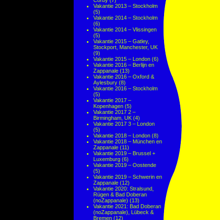
Corby
(7)
Vakantie 2013 – Stockholm
(5)
Vakantie 2014 – Stockholm
(6)
Vakantie 2014 – Vlissingen
(5)
Vakantie 2015 – Gatley,
Stockport, Manchester, UK
(9)
Vakantie 2015 – London
(6)
Vakantie 2016 – Berlijn en
Zappanale
(13)
Vakantie 2016 – Oxford &
Aylesbury
(8)
Vakantie 2016 – Stockholm
(5)
Vakantie 2017 –
Kopenhagen
(5)
Vakantie 2017 2 –
Birmingham, UK
(4)
Vakantie 2017 3 – London
(5)
Vakantie 2018 – London
(8)
Vakantie 2018 – München en
Zappanale
(11)
Vakantie 2019 – Brussel +
Luxemburg
(6)
Vakantie 2019 – Oostende
(5)
Vakantie 2019 – Schwerin en
Zappanale
(12)
Vakantie 2020: Stralsund,
Rügen & Bad Doberan
(noZappanale)
(13)
Vakantie 2021: Bad Doberan
(noZappanale), Lübeck &
Bremen
(12)