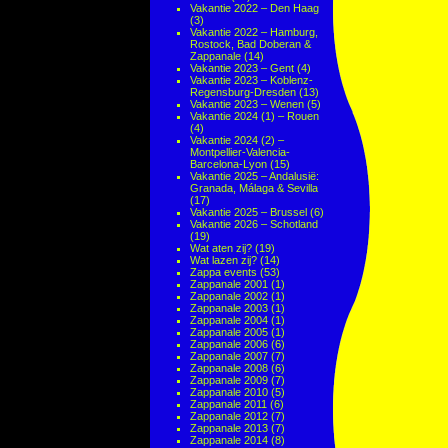
Vakantie 2022 – Den Haag
(3)
Vakantie 2022 – Hamburg,
Rostock, Bad Doberan &
Zappanale
(14)
Vakantie 2023 – Gent
(4)
Vakantie 2023 – Koblenz-
Regensburg-Dresden
(13)
Vakantie 2023 – Wenen
(5)
Vakantie 2024 (1) – Rouen
(4)
Vakantie 2024 (2) –
Montpellier-Valencia-
Barcelona-Lyon
(15)
Vakantie 2025 – Andalusië:
Granada, Málaga & Sevilla
(17)
Vakantie 2025 – Brussel
(6)
Vakantie 2026 – Schotland
(19)
Wat aten zij?
(19)
Wat lazen zij?
(14)
Zappa events
(53)
Zappanale 2001
(1)
Zappanale 2002
(1)
Zappanale 2003
(1)
Zappanale 2004
(1)
Zappanale 2005
(1)
Zappanale 2006
(6)
Zappanale 2007
(7)
Zappanale 2008
(6)
Zappanale 2009
(7)
Zappanale 2010
(5)
Zappanale 2011
(6)
Zappanale 2012
(7)
Zappanale 2013
(7)
Zappanale 2014
(8)