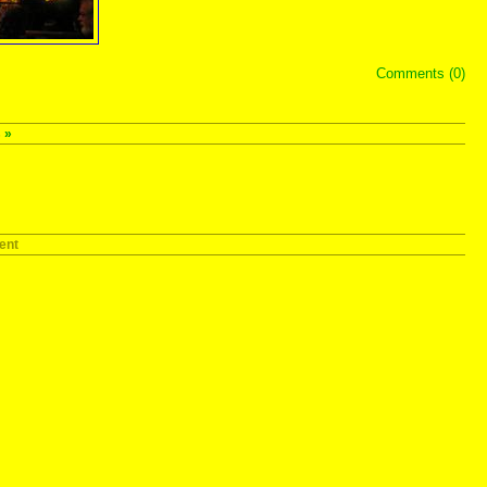
Comments (0)
s
»
ent