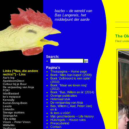
bazbo – de wereld van
Bas Langereis, het
middelpunt der aarde
The Old
Filed und
Search:
Pagina's
Links ("Nee, die andere
Thuispagina – Home page
rechts!") - Linx
Boek: ‘Alles kan kapot’ (2008)
Aar’s log
Boek ‘Zelfmoord is een optie’
ApeldoornDirect
(2010)
Cultuur bij je Buur
Boek: ‘Maar we leven nog’
De verjaardag van Anja
(2012)
FOK!
Boek: ‘Bas, Willem en ik’ (2014)
IdiotBastard
Overige publicaties
ke's myspace
Helemaal stuk
Keneally
De verjaardag van Anja
Kunst-Zinnig-Brein
Bas, Willem (, Aad, Peter-Jan)
Lexolo
LinkedIn
en ik
Stevige stukkies
Ik lees u vóór!
StrangeArt
Mijn geschiedenis – Life history
Tijl’s teiltje
Huisregels – House rules
Vroon – Peter Vroon
Privacybeleid
WiWaWo
Contact
YesFocus