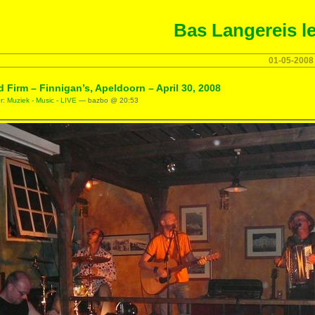
Bas Langereis le
01-05-2008
 Firm – Finnigan’s, Apeldoorn – April 30, 2008
er:
Muziek - Music - LIVE
— bazbo @ 20:53