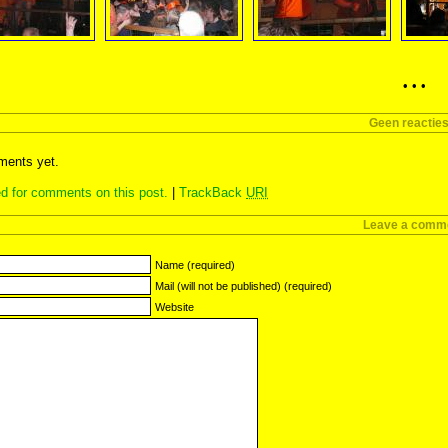
• • •
Geen reactie
ents yet.
d for comments on this post.
|
TrackBack
URI
Leave a comm
Name (required)
Mail (will not be published) (required)
Website