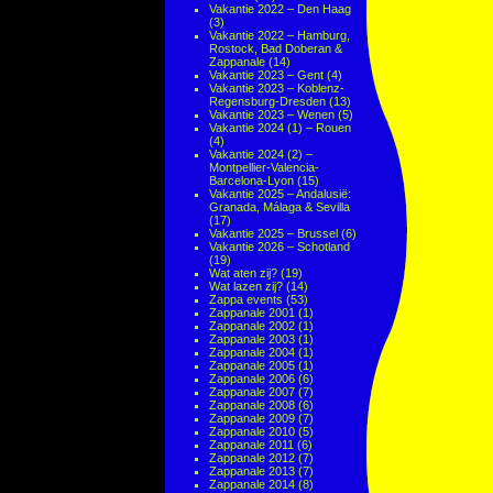
Vakantie 2022 – Den Haag
(3)
Vakantie 2022 – Hamburg,
Rostock, Bad Doberan &
Zappanale
(14)
Vakantie 2023 – Gent
(4)
Vakantie 2023 – Koblenz-
Regensburg-Dresden
(13)
Vakantie 2023 – Wenen
(5)
Vakantie 2024 (1) – Rouen
(4)
Vakantie 2024 (2) –
Montpellier-Valencia-
Barcelona-Lyon
(15)
Vakantie 2025 – Andalusië:
Granada, Málaga & Sevilla
(17)
Vakantie 2025 – Brussel
(6)
Vakantie 2026 – Schotland
(19)
Wat aten zij?
(19)
Wat lazen zij?
(14)
Zappa events
(53)
Zappanale 2001
(1)
Zappanale 2002
(1)
Zappanale 2003
(1)
Zappanale 2004
(1)
Zappanale 2005
(1)
Zappanale 2006
(6)
Zappanale 2007
(7)
Zappanale 2008
(6)
Zappanale 2009
(7)
Zappanale 2010
(5)
Zappanale 2011
(6)
Zappanale 2012
(7)
Zappanale 2013
(7)
Zappanale 2014
(8)