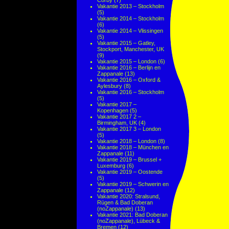
Corby
(7)
Vakantie 2013 – Stockholm
(5)
Vakantie 2014 – Stockholm
(6)
Vakantie 2014 – Vlissingen
(5)
Vakantie 2015 – Gatley,
Stockport, Manchester, UK
(9)
Vakantie 2015 – London
(6)
Vakantie 2016 – Berlijn en
Zappanale
(13)
Vakantie 2016 – Oxford &
Aylesbury
(8)
Vakantie 2016 – Stockholm
(5)
Vakantie 2017 –
Kopenhagen
(5)
Vakantie 2017 2 –
Birmingham, UK
(4)
Vakantie 2017 3 – London
(5)
Vakantie 2018 – London
(8)
Vakantie 2018 – München en
Zappanale
(11)
Vakantie 2019 – Brussel +
Luxemburg
(6)
Vakantie 2019 – Oostende
(5)
Vakantie 2019 – Schwerin en
Zappanale
(12)
Vakantie 2020: Stralsund,
Rügen & Bad Doberan
(noZappanale)
(13)
Vakantie 2021: Bad Doberan
(noZappanale), Lübeck &
Bremen
(12)