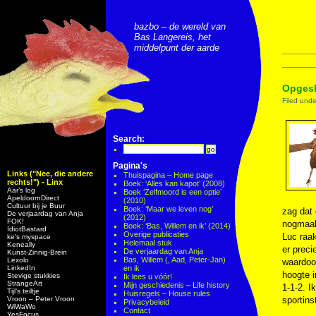
bazbo – de wereld van
Bas Langereis, het
middelpunt der aarde
Opgesl
Filed und
Search:
Pagina's
Links ("Nee, die andere
Thuispagina – Home page
rechts!") - Linx
Boek: ‘Alles kan kapot’ (2008)
Aar’s log
Boek ‘Zelfmoord is een optie’
ApeldoornDirect
(2010)
Cultuur bij je Buur
Boek: ‘Maar we leven nog’
zag dat 
De verjaardag van Anja
(2012)
FOK!
nogmaal
Boek: ‘Bas, Willem en ik’ (2014)
IdiotBastard
Overige publicaties
Luc raak
ke's myspace
Helemaal stuk
Keneally
er prec
De verjaardag van Anja
Kunst-Zinnig-Brein
Bas, Willem (, Aad, Peter-Jan)
Lexolo
waardoo
LinkedIn
en ik
hoogte i
Stevige stukkies
Ik lees u vóór!
StrangeArt
Mijn geschiedenis – Life history
1-1-2. I
Tijl’s teiltje
Huisregels – House rules
Vroon – Peter Vroon
sportins
Privacybeleid
WiWaWo
Contact
YesFocus