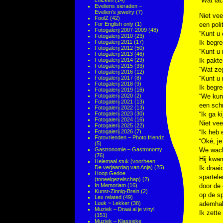
“Wat lac
chicken
(14)
Eveliens sieraden –
Evelien's jewelry
(7)
Niet vee
FoolZ
(42)
For English only
(1)
een poli
Fotogalerij 2007-2009
(48)
“Kunt u 
Fotogalerij 2010
(23)
Fotogalerij 2011
(17)
Ik begre
Fotogalerij 2012
(50)
“Kunt u 
Fotogalerij 2013
(46)
Fotogalerij 2014
(29)
Ik pakte
Fotogalerij 2015
(33)
“Wat zeg
Fotogalerij 2016
(12)
Fotogalerij 2017
(8)
“Kunt u 
Fotogalerij 2018
(9)
Ik begre
Fotogalerij 2019
(16)
Fotogalerij 2020
(2)
“We kun
Fotogalerij 2021
(13)
een schr
Fotogalerij 2022
(13)
Fotogalerij 2023
(30)
“Ik ga k
Fotogalerij 2024
(16)
Niet vee
Fotogalerij 2025
(22)
Fotogalerij 2026
(7)
“Ik heb 
Fotovrienden – Photo friendz
“Oké, je
(5)
Gastronomie – Gastronomy
We wacht
(76)
Hij kwa
Helemaal stuk (voorheen:
De verjaardag van Anja)
(25)
Ik draai
Hoop Gedoe
spartele
(toneelgezelschap)
(2)
In Memoriam
(16)
door de 
Kunst-Zinnig-Brein
(2)
op de s
Lex related
(49)
Luuk = Lekker
(38)
ademhal
Muziek – Draai al je vinyl
Ik zette
(151)
Muziek – Klassieke