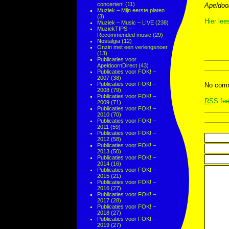
concerten!
(11)
Apeldoo
Muziek – Mijn eerste platen
(3)
Hier lee
Muziek – Music – LIVE
(238)
MuziekTIPS –
Recommended music
(29)
Nostalgia
(12)
Onzin met een verlengsnoer
(13)
Publicaties voor
ApeldoornDirect
(43)
Publicaties voor FOK! –
2007
(38)
Publicaties voor FOK! –
No comm
2008
(79)
Publicaties voor FOK! –
RSS
fee
2009
(71)
Publicaties voor FOK! –
2010
(70)
Publicaties voor FOK! –
2011
(59)
Publicaties voor FOK! –
2012
(58)
Publicaties voor FOK! –
2013
(50)
Publicaties voor FOK! –
2014
(16)
Publicaties voor FOK! –
2015
(21)
Publicaties voor FOK! –
2016
(27)
Publicaties voor FOK! –
2017
(28)
Publicaties voor FOK! –
2018
(27)
Publicaties voor FOK! –
2019
(27)