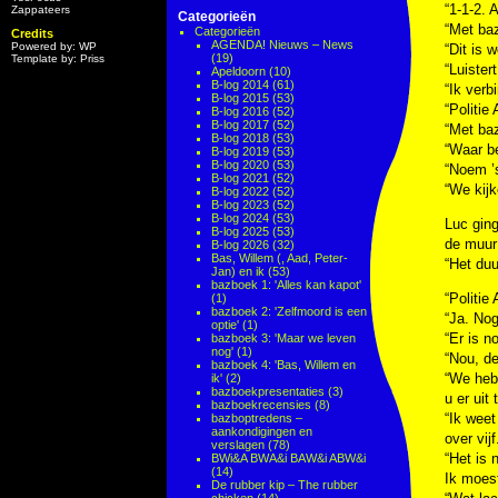
“1-1-2. 
Zappateers
Categorieën
“Met ba
Categorieën
Credits
AGENDA! Nieuws – News
Powered by: WP
“Dit is w
(19)
Template by: Priss
“Luister
Apeldoorn
(10)
B-log 2014
(61)
“Ik verb
B-log 2015
(53)
“Politie
B-log 2016
(52)
B-log 2017
(52)
“Met baz
B-log 2018
(53)
“Waar b
B-log 2019
(53)
B-log 2020
(53)
“Noem ’s
B-log 2021
(52)
“We kij
B-log 2022
(52)
B-log 2023
(52)
B-log 2024
(53)
Luc ging
B-log 2025
(53)
de muur 
B-log 2026
(32)
Bas, Willem (, Aad, Peter-
“Het duu
Jan) en ik
(53)
bazboek 1: 'Alles kan kapot'
“Politie
(1)
bazboek 2: 'Zelfmoord is een
“Ja. Nog
optie'
(1)
“Er is n
bazboek 3: 'Maar we leven
nog'
(1)
“Nou, de
bazboek 4: 'Bas, Willem en
“We heb
ik'
(2)
bazboekpresentaties
(3)
u er uit
bazboekrecensies
(8)
“Ik weet
bazboptredens –
aankondigingen en
over vijf
verslagen
(78)
“Het is 
BWi&A BWA&i BAW&i ABW&i
(14)
Ik moest
De rubber kip – The rubber