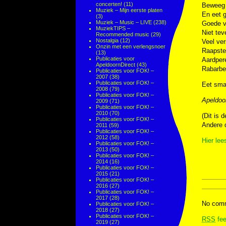
concerten!
(11)
Beweeg 
Muziek – Mijn eerste platen
En eet 
(3)
Muziek – Music – LIVE
(238)
Goede v
MuziekTIPS –
Niet tev
Recommended music
(29)
Nostalgia
(12)
Veel ver
Onzin met een verlengsnoer
Raapste
(13)
Publicaties voor
Aardpere
ApeldoornDirect
(43)
Rabarbe
Publicaties voor FOK! –
2007
(38)
Publicaties voor FOK! –
Eet smak
2008
(79)
Publicaties voor FOK! –
Apeldoo
2009
(71)
Publicaties voor FOK! –
2010
(70)
(Dit is 
Publicaties voor FOK! –
Andere d
2011
(59)
Publicaties voor FOK! –
2012
(58)
Hier lee
Publicaties voor FOK! –
2013
(50)
Publicaties voor FOK! –
2014
(16)
Publicaties voor FOK! –
2015
(21)
Publicaties voor FOK! –
2016
(27)
Publicaties voor FOK! –
2017
(28)
No comm
Publicaties voor FOK! –
2018
(27)
Publicaties voor FOK! –
RSS
fee
2019
(27)