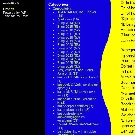
Of het w
Zappateers
Categorieën
En of he
Categorieën
Credits
AGENDA! Nieuws – News
Powered by: WP
En of he
(19)
Template by: Priss
“Kijk na
Apeldoorn
(10)
B-log 2014
(61)
“Ik ben 
B-log 2015
(53)
En heb e
B-log 2016
(52)
B-log 2017
(52)
“Maar oo
B-log 2018
(53)
Carlo Pi
B-log 2019
(53)
B-log 2020
(53)
B-log 2021
(52)
“Vroege
B-log 2022
(52)
Hij deed
B-log 2023
(52)
B-log 2024
(53)
In de fa
B-log 2025
(53)
Op het l
B-log 2026
(32)
Bas, Willem (, Aad, Peter-
In huis.
Jan) en ik
(53)
Auto’s h
bazboek 1: 'Alles kan kapot'
(1)
Buurman 
bazboek 2: 'Zelfmoord is een
“Nee,” k
optie'
(1)
bazboek 3: 'Maar we leven
“Nu heef
nog'
(1)
Of zelfs
bazboek 4: 'Bas, Willem en
ik'
(2)
Boodsch
bazboekpresentaties
(3)
Met de 
bazboekrecensies
(8)
bazboptredens –
We doen 
aankondigingen en
“En om 
verslagen
(78)
BWi&A BWA&i BAW&i ABW&i
gaan we
(14)
Een uur 
De rubber kip – The rubber