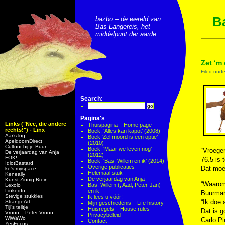
Ba
bazbo – de wereld van
Bas Langereis, het
middelpunt der aarde
Zet ‘m 
Filed und
Search:
Pagina's
Links ("Nee, die andere
Thuispagina – Home page
rechts!") - Linx
Boek: ‘Alles kan kapot’ (2008)
Aar’s log
Boek ‘Zelfmoord is een optie’
ApeldoornDirect
(2010)
Cultuur bij je Buur
Boek: ‘Maar we leven nog’
“Vroeger
De verjaardag van Anja
(2012)
FOK!
76.5 is 
Boek: ‘Bas, Willem en ik’ (2014)
IdiotBastard
Overige publicaties
Dat moe
ke's myspace
Helemaal stuk
Keneally
De verjaardag van Anja
Kunst-Zinnig-Brein
“Waarom 
Bas, Willem (, Aad, Peter-Jan)
Lexolo
LinkedIn
en ik
Buurman
Stevige stukkies
Ik lees u vóór!
“Ik doe 
StrangeArt
Mijn geschiedenis – Life history
Tijl’s teiltje
Huisregels – House rules
Dat is g
Vroon – Peter Vroon
Privacybeleid
WiWaWo
Carlo Pi
Contact
YesFocus