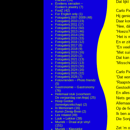
chicken
(14)
Dat lijk
Eveliens sieraden –
Evelien's jewelry
(7)
Carlo Pi
FoolZ
(42)
For English only
(1)
Hij geni
Fotogalerij 2007-2009
(48)
Daar ko
Fotogalerij 2010
(23)
Fotogalerij 2011
(17)
“Nee, d
Fotogalerij 2012
(50)
“Hoezo?”
Fotogalerij 2013
(46)
Fotogalerij 2014
(29)
“Het is 
Fotogalerij 2015
(33)
En er zit
Fotogalerij 2016
(12)
Fotogalerij 2017
(8)
“En vee
Fotogalerij 2018
(9)
“Met sui
Fotogalerij 2019
(16)
Fotogalerij 2020
(2)
Dat kan 
Fotogalerij 2021
(13)
“Misschi
Fotogalerij 2022
(13)
Fotogalerij 2023
(30)
Fotogalerij 2024
(16)
Carlo Pi
Fotogalerij 2025
(22)
Fotogalerij 2026
(7)
“Dat wor
Fotovrienden – Photo friendz
“Raapst
(5)
Gastronomie – Gastronomy
Gestoof
(76)
En alles
Helemaal stuk (voorheen:
De verjaardag van Anja)
(25)
Niets g
Hoop Gedoe
Allemaal
(toneelgezelschap)
(2)
In Memoriam
(16)
Op de fi
Kunst-Zinnig-Brein
(2)
Ik ben al
Lex related
(49)
Luuk = Lekker
(38)
Die Sonj
Muziek – Draai al je vinyl
(151)
Zet ‘m o
Muziek – Klassieke