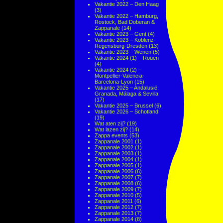
Vakantie 2022 – Den Haag
(3)
Vakantie 2022 – Hamburg,
Rostock, Bad Doberan &
Zappanale
(14)
Vakantie 2023 – Gent
(4)
Vakantie 2023 – Koblenz-
Regensburg-Dresden
(13)
Vakantie 2023 – Wenen
(5)
Vakantie 2024 (1) – Rouen
(4)
Vakantie 2024 (2) –
Montpellier-Valencia-
Barcelona-Lyon
(15)
Vakantie 2025 – Andalusië:
Granada, Málaga & Sevilla
(17)
Vakantie 2025 – Brussel
(6)
Vakantie 2026 – Schotland
(19)
Wat aten zij?
(19)
Wat lazen zij?
(14)
Zappa events
(53)
Zappanale 2001
(1)
Zappanale 2002
(1)
Zappanale 2003
(1)
Zappanale 2004
(1)
Zappanale 2005
(1)
Zappanale 2006
(6)
Zappanale 2007
(7)
Zappanale 2008
(6)
Zappanale 2009
(7)
Zappanale 2010
(5)
Zappanale 2011
(6)
Zappanale 2012
(7)
Zappanale 2013
(7)
Zappanale 2014
(8)