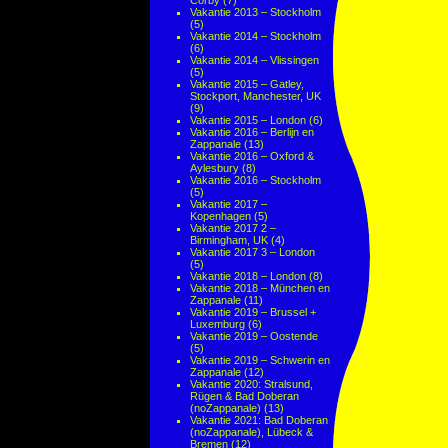
Corby
(7)
Vakantie 2013 – Stockholm
(5)
Vakantie 2014 – Stockholm
(6)
Vakantie 2014 – Vlissingen
(5)
Vakantie 2015 – Gatley,
Stockport, Manchester, UK
(9)
Vakantie 2015 – London
(6)
Vakantie 2016 – Berlijn en
Zappanale
(13)
Vakantie 2016 – Oxford &
Aylesbury
(8)
Vakantie 2016 – Stockholm
(5)
Vakantie 2017 –
Kopenhagen
(5)
Vakantie 2017 2 –
Birmingham, UK
(4)
Vakantie 2017 3 – London
(5)
Vakantie 2018 – London
(8)
Vakantie 2018 – München en
Zappanale
(11)
Vakantie 2019 – Brussel +
Luxemburg
(6)
Vakantie 2019 – Oostende
(5)
Vakantie 2019 – Schwerin en
Zappanale
(12)
Vakantie 2020: Stralsund,
Rügen & Bad Doberan
(noZappanale)
(13)
Vakantie 2021: Bad Doberan
(noZappanale), Lübeck &
Bremen
(12)