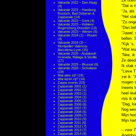
Ze noemd
Vakantie 2022 – Den Haag
“Dat is 
(3)
Vakantie 2022 – Hamburg,
“Ja, als
Rostock, Bad Doberan &
“Het sta
Zappanale
(14)
Vakantie 2023 – Gent
(4)
“Zo onge
Vakantie 2023 – Koblenz-
“Dan bel
Regensburg-Dresden
(13)
Vakantie 2023 – Wenen
(5)
“Jawel, 
Vakantie 2024 (1) – Rouen
bellen. 
(4)
Vakantie 2024 (2) –
“Kijk ‘s
Montpellier-Valencia-
“Wat leu
Barcelona-Lyon
(15)
Vakantie 2025 – Andalusië:
“Nee, ik
Granada, Málaga & Sevilla
Ze deed 
(17)
Vakantie 2025 – Brussel
(6)
Ik stak 
Vakantie 2026 – Schotland
“Lieve T
(19)
Wat aten zij?
(19)
zei ik: 
Wat lazen zij?
(14)
mogen s
Zappa events
(53)
Zappanale 2001
(1)
Ineens l
Zappanale 2002
(1)
heel leu
Zappanale 2003
(1)
Zappanale 2004
(1)
mis ik d
Zappanale 2005
(1)
“Dag, ka
Zappanale 2006
(6)
Zappanale 2007
(7)
Nog een 
Zappanale 2008
(6)
Mijn hoo
Zappanale 2009
(7)
Zappanale 2010
(5)
Mijn har
Zappanale 2011
(6)
Zappanale 2012
(7)
– voor 
Zappanale 2013
(7)
Zappanale 2014
(8)
Apeldoo