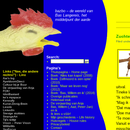
bazbo – de wereld van
Bas Langereis, het
middelpunt der aarde
Zuchte
Filed und
Search:
Pagina's
Links ("Nee, die andere
Thuispagina – Home page
rechts!") - Linx
Boek: ‘Alles kan kapot’ (2008)
Aar’s log
Boek ‘Zelfmoord is een optie’
ApeldoornDirect
(2010)
Cultuur bij je Buur
Boek: ‘Maar we leven nog’
uitval.
De verjaardag van Anja
(2012)
FOK!
Tineke l
Boek: ‘Bas, Willem en ik’ (2014)
IdiotBastard
Overige publicaties
“Ik schr
ke's myspace
Helemaal stuk
Keneally
“Mag ik 
De verjaardag van Anja
Kunst-Zinnig-Brein
Bas, Willem (, Aad, Peter-Jan)
Lexolo
“Dat mag
LinkedIn
en ik
“Doe ma
Stevige stukkies
Ik lees u vóór!
StrangeArt
Mijn geschiedenis – Life history
“Te moei
Tijl’s teiltje
Huisregels – House rules
Vroon – Peter Vroon
Vanuit e
Privacybeleid
WiWaWo
Contact
misschi
YesFocus