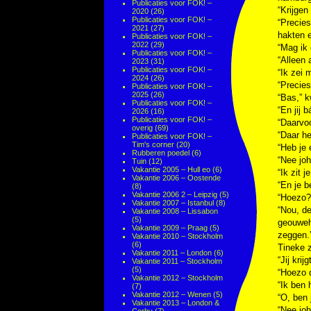
Publicaties voor FOK! –
“Krijgen
2020
(26)
Publicaties voor FOK! –
“Precies
2021
(27)
hakten e
Publicaties voor FOK! –
2022
(29)
“Mag ik
Publicaties voor FOK! –
“Alleen 
2023
(31)
Publicaties voor FOK! –
“Ik zei 
2024
(26)
“Precies
Publicaties voor FOK! –
2025
(26)
“Bas,” k
Publicaties voor FOK! –
“En jij 
2026
(16)
Publicaties voor FOK! –
“Daarvo
overig
(69)
“Daar he
Publicaties voor FOK! –
Tim's corner
(20)
“Heb je 
Rubberen poedel
(6)
“Nee joh
Tuin
(12)
Vakantie 2005 – Hull eo
(6)
“Ik zit 
Vakantie 2006 – Oostende
“En je b
(8)
Vakantie 2006 2 – Leipzig
(5)
“Hoezo?
Vakantie 2007 – Istanbul
(8)
“Nou, d
Vakantie 2008 – Lissabon
(5)
geouweho
Vakantie 2009 – Praag
(5)
zeggen.
Vakantie 2010 – Stockholm
(6)
Tineke z
Vakantie 2011 – London
(6)
“Jij kri
Vakantie 2011 – Stockholm
(5)
“Hoezo 
Vakantie 2012 – Stockholm
“Ik ben 
(7)
Vakantie 2012 – Wenen
(5)
“O, ben 
Vakantie 2013 – London &
“Nee joh