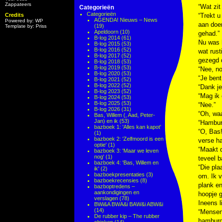
Zappateers
“Wat zit
Categorieën
Categorieën
Credits
“Trekt u
AGENDA! Nieuws – News
Powered by: WP
aan doen
(19)
Template by: Priss
Apeldoorn
(10)
gehad.”
B-log 2014
(61)
Nu was h
B-log 2015
(53)
B-log 2016
(52)
wat rust
B-log 2017
(52)
gezegd d
B-log 2018
(53)
B-log 2019
(53)
“Nee, no
B-log 2020
(53)
“Je bent
B-log 2021
(52)
B-log 2022
(52)
“Dank je
B-log 2023
(52)
“Mag ik
B-log 2024
(53)
B-log 2025
(53)
“Nee.”
B-log 2026
(31)
“Oh, wa
Bas, Willem (, Aad, Peter-
Jan) en ik
(53)
“Hamburg
bazboek 1: 'Alles kan kapot'
“O, Bas
(1)
bazboek 2: 'Zelfmoord is een
verse h
optie'
(1)
“Maakt d
bazboek 3: 'Maar we leven
nog'
(1)
teveel b
bazboek 4: 'Bas, Willem en
“Die pla
ik'
(2)
bazboekpresentaties
(3)
om. Ik v
bazboekrecensies
(8)
plank e
bazboptredens –
aankondigingen en
hoopje 
verslagen
(78)
Ineens l
BWi&A BWA&i BAW&i ABW&i
(14)
“Mensen!
De rubber kip – The rubber
hamburge