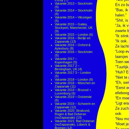
Corby
(7)
Vakantie 2013 – Stockholm
En zo ba
(5)
“Bas, ik
Vakantie 2014 – Stockholm
(6)
halen.”
Vakantie 2014 – Vlissingen
“Shit, is
(5)
Vakantie 2015 – Gatley,
“Ja, ik 
Stockport, Manchester, UK
zwarte b
(9)
Vakantie 2015 – London
(6)
“Ik stin
Vakantie 2016 – Berlijn en
“Ik ook.
Zappanale
(13)
Vakantie 2016 – Oxford &
Ze lacht
Aylesbury
(8)
“Loop ev
Vakantie 2016 – Stockholm
(5)
laarsjes
Vakantie 2017 –
Toen we 
Kopenhagen
(5)
Vakantie 2017 2 –
“Tuurlij
Birmingham, UK
(4)
“Huh? E
Vakantie 2017 3 – London
(5)
“Niet te
Vakantie 2018 – London
(8)
“Eh, se
Vakantie 2018 – München en
Zappanale
(11)
“Eerst e
Vakantie 2019 – Brussel +
elleboog
Luxemburg
(6)
Vakantie 2019 – Oostende
“En moe
(5)
“Ligt er
Vakantie 2019 – Schwerin en
Zappanale
(12)
Ze zucht
Vakantie 2020: Stralsund,
ook.
Rügen & Bad Doberan
(noZappanale)
(13)
“Nou moe
Vakantie 2021: Bad Doberan
“Moet je
(noZappanale), Lübeck &
Bremen
(12)