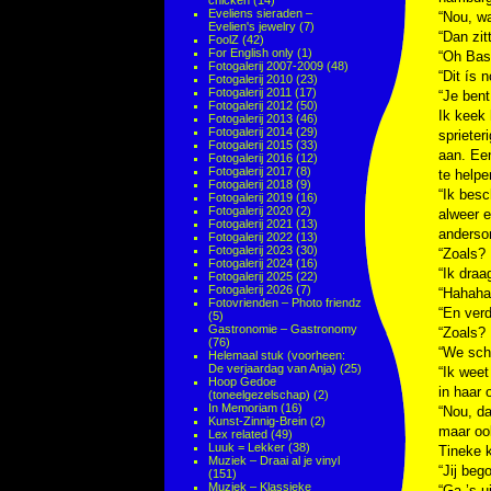
chicken
(14)
Eveliens sieraden –
“Nou, w
Evelien's jewelry
(7)
“Dan zit
FoolZ
(42)
For English only
(1)
“Oh Bas,
Fotogalerij 2007-2009
(48)
“Dit ís 
Fotogalerij 2010
(23)
Fotogalerij 2011
(17)
“Je bent
Fotogalerij 2012
(50)
Ik keek 
Fotogalerij 2013
(46)
Fotogalerij 2014
(29)
sprieter
Fotogalerij 2015
(33)
aan. Ee
Fotogalerij 2016
(12)
Fotogalerij 2017
(8)
te helpe
Fotogalerij 2018
(9)
“Ik besc
Fotogalerij 2019
(16)
Fotogalerij 2020
(2)
alweer e
Fotogalerij 2021
(13)
andersom
Fotogalerij 2022
(13)
Fotogalerij 2023
(30)
“Zoals?
Fotogalerij 2024
(16)
“Ik draag
Fotogalerij 2025
(22)
Fotogalerij 2026
(7)
“Hahaha,
Fotovrienden – Photo friendz
“En verd
(5)
Gastronomie – Gastronomy
“Zoals?
(76)
“We sche
Helemaal stuk (voorheen:
De verjaardag van Anja)
(25)
“Ik weet
Hoop Gedoe
in haar 
(toneelgezelschap)
(2)
In Memoriam
(16)
“Nou, da
Kunst-Zinnig-Brein
(2)
maar oo
Lex related
(49)
Luuk = Lekker
(38)
Tineke k
Muziek – Draai al je vinyl
“Jij beg
(151)
Muziek – Klassieke
“Ga ’s u