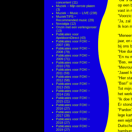
concerten!
(11)
op een b
Muziek – Mijn eerste platen
(3)
vast in 
Muziek – Music – LIVE
(238)
“Voorzic
MuziekTIPS –
Recommended music
(29)
“Ja, zal
Nostalgia
(12)
Ik kon m
Onzin met een verlengsnoer
(13)
Publicaties voor
“Meneer
ApeldoornDirect
(43)
jaar, en
Publicaties voor FOK! –
2007
(38)
bij ons 
Publicaties voor FOK! –
“Hoe dur
2008
(79)
Publicaties voor FOK! –
“En nu m
2009
(71)
“Bas, we
Publicaties voor FOK! –
2010
(70)
“Mevrouw
Publicaties voor FOK! –
“Jawel h
2011
(59)
Publicaties voor FOK! –
“Hier st
2012
(58)
“Bas!” s
Publicaties voor FOK! –
2013
(50)
Tot mijn
Publicaties voor FOK! –
het werk
2014
(16)
Publicaties voor FOK! –
“Ik doe 
2015
(21)
Er stond
Publicaties voor FOK! –
2016
(27)
“Pardon?
Publicaties voor FOK! –
lege kar
2017
(28)
Publicaties voor FOK! –
een wijd
2018
(27)
Duitsche
Publicaties voor FOK! –
2019
(27)
hamburg