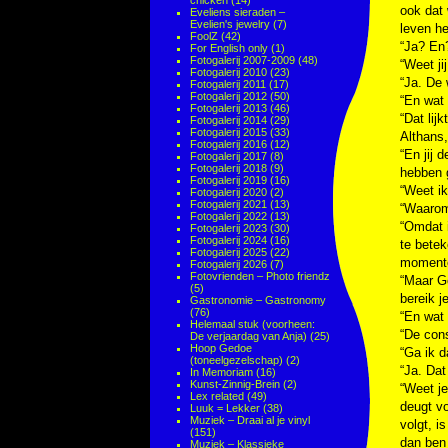
chicken
(14)
ook dat
Eveliens sieraden –
Evelien's jewelry
(7)
leven h
FoolZ
(42)
“Ja? En
For English only
(1)
Fotogalerij 2007-2009
(48)
“Weet ji
Fotogalerij 2010
(23)
“Ja. De 
Fotogalerij 2011
(17)
Fotogalerij 2012
(50)
“En wat 
Fotogalerij 2013
(46)
“Dat lij
Fotogalerij 2014
(29)
Fotogalerij 2015
(33)
Althans,
Fotogalerij 2016
(12)
“En jij 
Fotogalerij 2017
(8)
Fotogalerij 2018
(9)
hebben 
Fotogalerij 2019
(16)
“Weet ik
Fotogalerij 2020
(2)
Fotogalerij 2021
(13)
“Waarom
Fotogalerij 2022
(13)
“Omdat i
Fotogalerij 2023
(30)
Fotogalerij 2024
(16)
te bete
Fotogalerij 2025
(22)
momente
Fotogalerij 2026
(7)
Fotovrienden – Photo friendz
“Maar Go
(5)
bereik j
Gastronomie – Gastronomy
(76)
“En wat 
Helemaal stuk (voorheen:
“De cons
De verjaardag van Anja)
(25)
Hoop Gedoe
“Ga ik d
(toneelgezelschap)
(2)
“Ja. Dat
In Memoriam
(16)
Kunst-Zinnig-Brein
(2)
“Weet je
Lex related
(49)
deugt vo
Luuk = Lekker
(38)
Muziek – Draai al je vinyl
volgt, i
(151)
dan ben 
Muziek – Klassieke