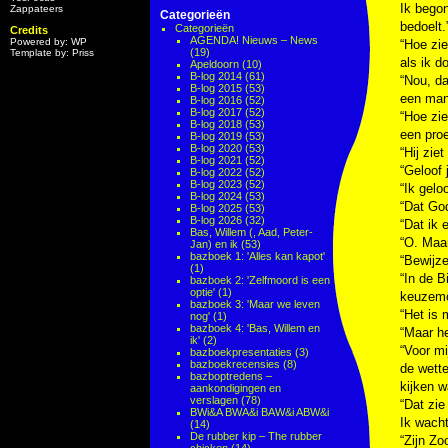
Ik begon
Zappateers
Categorieën
bedoelt.
Categorieën
Credits
AGENDA! Nieuws – News
Powered by: WP
“Hoe zie
(19)
Template by: Priss
als ik d
Apeldoorn
(10)
B-log 2014
(61)
“Nou, da
B-log 2015
(53)
een man
B-log 2016
(52)
B-log 2017
(52)
“Hoe zie
B-log 2018
(53)
een proe
B-log 2019
(53)
B-log 2020
(53)
“Hij ziet
B-log 2021
(52)
“Geloof 
B-log 2022
(52)
B-log 2023
(52)
“Ik gelo
B-log 2024
(53)
“Dat God
B-log 2025
(53)
B-log 2026
(32)
“Dat ik e
Bas, Willem (, Aad, Peter-
“O. Maar
Jan) en ik
(53)
bazboek 1: 'Alles kan kapot'
“Bewijz
(1)
“In de B
bazboek 2: 'Zelfmoord is een
optie'
(1)
keuzemog
bazboek 3: 'Maar we leven
“Het is 
nog'
(1)
bazboek 4: 'Bas, Willem en
“Maar he
ik'
(2)
“Voor mi
bazboekpresentaties
(3)
bazboekrecensies
(8)
de wett
bazboptredens –
kijken 
aankondigingen en
verslagen
(78)
“Dat zie
BWi&A BWA&i BAW&i ABW&i
Ik wacht
(14)
De rubber kip – The rubber
“Zijn Zo