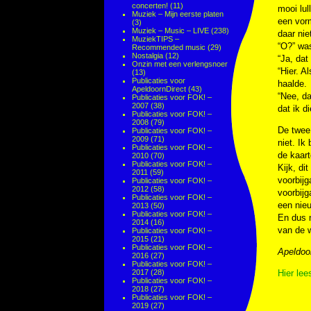
concerten!
(11)
mooi lul
Muziek – Mijn eerste platen
een vorm
(3)
Muziek – Music – LIVE
(238)
daar nie
MuziekTIPS –
“O?” was
Recommended music
(29)
Nostalgia
(12)
“Ja, dat
Onzin met een verlengsnoer
“Hier. A
(13)
Publicaties voor
haalde.
ApeldoornDirect
(43)
“Nee, da
Publicaties voor FOK! –
2007
(38)
dat ik d
Publicaties voor FOK! –
2008
(79)
De twee
Publicaties voor FOK! –
2009
(71)
niet. Ik
Publicaties voor FOK! –
de kaart
2010
(70)
Publicaties voor FOK! –
Kijk, di
2011
(59)
voorbijg
Publicaties voor FOK! –
2012
(58)
voorbijg
Publicaties voor FOK! –
een nie
2013
(50)
Publicaties voor FOK! –
En dus n
2014
(16)
van de 
Publicaties voor FOK! –
2015
(21)
Publicaties voor FOK! –
Apeldoor
2016
(27)
Publicaties voor FOK! –
2017
(28)
Hier lee
Publicaties voor FOK! –
2018
(27)
Publicaties voor FOK! –
2019
(27)