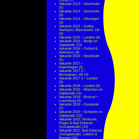
Corby
(7)
Vakantie 2013 – Stockholm
(5)
Vakantie 2014 – Stockholm
(6)
Vakantie 2014 – Vlissingen
(5)
Vakantie 2015 – Gatley,
Stockport, Manchester, UK
(9)
Vakantie 2015 – London
(6)
Vakantie 2016 – Berlijn en
Zappanale
(13)
Vakantie 2016 – Oxford &
Aylesbury
(8)
Vakantie 2016 – Stockholm
(5)
Vakantie 2017 –
Kopenhagen
(5)
Vakantie 2017 2 –
Birmingham, UK
(4)
Vakantie 2017 3 – London
(5)
Vakantie 2018 – London
(8)
Vakantie 2018 – München en
Zappanale
(11)
Vakantie 2019 – Brussel +
Luxemburg
(6)
Vakantie 2019 – Oostende
(5)
Vakantie 2019 – Schwerin en
Zappanale
(12)
Vakantie 2020: Stralsund,
Rügen & Bad Doberan
(noZappanale)
(13)
Vakantie 2021: Bad Doberan
(noZappanale), Lübeck &
Bremen
(12)