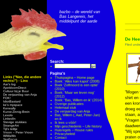
bazbo – de wereld van
Bas Langereis, het
middelpunt der aarde
De Hee
Filed und
Search:
Pagina's
Links ("Nee, die andere
Thuispagina – Home page
rechts!") - Linx
Boek: ‘Alles kan kapot’ (2008)
Aar’s log
Boek ‘Zelfmoord is een optie’
ApeldoornDirect
(2010)
Cultuur bij je Buur
“Mogen w
Boek: ‘Maar we leven nog’
De verjaardag van Anja
(2012)
shirt en
FOK!
Boek: ‘Bas, Willem en ik’ (2014)
IdiotBastard
een kro
Overige publicaties
ke's myspace
Helemaal stuk
Keneally
droeg ee
De verjaardag van Anja
Kunst-Zinnig-Brein
staan, a
Bas, Willem (, Aad, Peter-Jan)
Lexolo
LinkedIn
en ik
“Vragen 
Stevige stukkies
Ik lees u vóór!
daadwerk
StrangeArt
Mijn geschiedenis – Life history
Tijl’s teiltje
Huisregels – House rules
“Wij spr
Vroon – Peter Vroon
Privacybeleid
WiWaWo
praten 
Contact
YesFocus