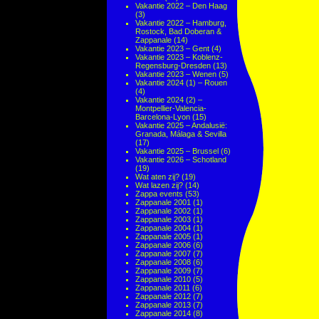
Vakantie 2022 – Den Haag
(3)
Vakantie 2022 – Hamburg,
Rostock, Bad Doberan &
Zappanale
(14)
Vakantie 2023 – Gent
(4)
Vakantie 2023 – Koblenz-
Regensburg-Dresden
(13)
Vakantie 2023 – Wenen
(5)
Vakantie 2024 (1) – Rouen
(4)
Vakantie 2024 (2) –
Montpellier-Valencia-
Barcelona-Lyon
(15)
Vakantie 2025 – Andalusië:
Granada, Málaga & Sevilla
(17)
Vakantie 2025 – Brussel
(6)
Vakantie 2026 – Schotland
(19)
Wat aten zij?
(19)
Wat lazen zij?
(14)
Zappa events
(53)
Zappanale 2001
(1)
Zappanale 2002
(1)
Zappanale 2003
(1)
Zappanale 2004
(1)
Zappanale 2005
(1)
Zappanale 2006
(6)
Zappanale 2007
(7)
Zappanale 2008
(6)
Zappanale 2009
(7)
Zappanale 2010
(5)
Zappanale 2011
(6)
Zappanale 2012
(7)
Zappanale 2013
(7)
Zappanale 2014
(8)