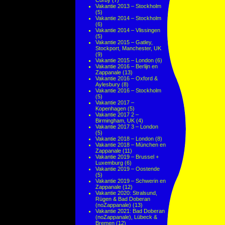
Corby
(7)
Vakantie 2013 – Stockholm
(5)
Vakantie 2014 – Stockholm
(6)
Vakantie 2014 – Vlissingen
(5)
Vakantie 2015 – Gatley,
Stockport, Manchester, UK
(9)
Vakantie 2015 – London
(6)
Vakantie 2016 – Berlijn en
Zappanale
(13)
Vakantie 2016 – Oxford &
Aylesbury
(8)
Vakantie 2016 – Stockholm
(5)
Vakantie 2017 –
Kopenhagen
(5)
Vakantie 2017 2 –
Birmingham, UK
(4)
Vakantie 2017 3 – London
(5)
Vakantie 2018 – London
(8)
Vakantie 2018 – München en
Zappanale
(11)
Vakantie 2019 – Brussel +
Luxemburg
(6)
Vakantie 2019 – Oostende
(5)
Vakantie 2019 – Schwerin en
Zappanale
(12)
Vakantie 2020: Stralsund,
Rügen & Bad Doberan
(noZappanale)
(13)
Vakantie 2021: Bad Doberan
(noZappanale), Lübeck &
Bremen
(12)