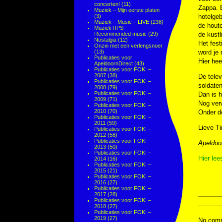
concerten!
(11)
Zappa. 
Muziek – Mijn eerste platen
(3)
hotelgeb
Muziek – Music – LIVE
(238)
de houte
MuziekTIPS –
Recommended music
(29)
de kust
Nostalgia
(12)
Het fest
Onzin met een verlengsnoer
(13)
word je 
Publicaties voor
Hier hee
ApeldoornDirect
(43)
Publicaties voor FOK! –
2007
(38)
De tele
Publicaties voor FOK! –
soldaten
2008
(79)
Publicaties voor FOK! –
Dan is h
2009
(71)
Nog verw
Publicaties voor FOK! –
2010
(70)
Onder de
Publicaties voor FOK! –
2011
(59)
Lieve Ti
Publicaties voor FOK! –
2012
(58)
Publicaties voor FOK! –
Apeldoor
2013
(50)
Publicaties voor FOK! –
Hier lee
2014
(16)
Publicaties voor FOK! –
2015
(21)
Publicaties voor FOK! –
2016
(27)
Publicaties voor FOK! –
2017
(28)
Publicaties voor FOK! –
2018
(27)
Publicaties voor FOK! –
2019
(27)
No comm