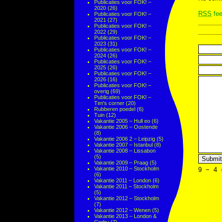
Publicaties voor FOK! –
2020
(26)
RSS
fee
Publicaties voor FOK! –
2021
(27)
Publicaties voor FOK! –
2022
(29)
Publicaties voor FOK! –
2023
(31)
Publicaties voor FOK! –
2024
(26)
Publicaties voor FOK! –
2025
(26)
Publicaties voor FOK! –
2026
(16)
Publicaties voor FOK! –
overig
(69)
Publicaties voor FOK! –
Tim's corner
(20)
Rubberen poedel
(6)
Tuin
(12)
Vakantie 2005 – Hull eo
(6)
Vakantie 2006 – Oostende
(8)
Vakantie 2006 2 – Leipzig
(5)
Vakantie 2007 – Istanbul
(8)
Vakantie 2008 – Lissabon
(5)
Vakantie 2009 – Praag
(5)
Vakantie 2010 – Stockholm
9
−
4
(6)
Vakantie 2011 – London
(6)
Vakantie 2011 – Stockholm
(5)
Vakantie 2012 – Stockholm
(7)
Vakantie 2012 – Wenen
(5)
Vakantie 2013 – London &