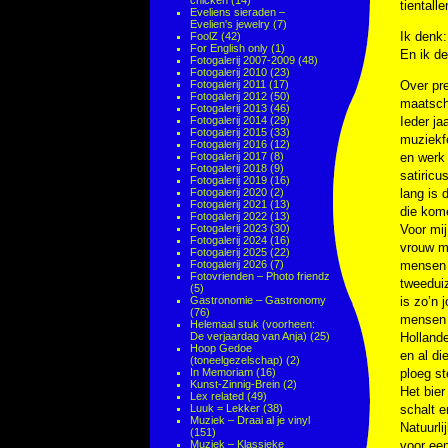
chicken
(14)
tientall
Eveliens sieraden –
Evelien's jewelry
(7)
Ik denk:
FoolZ
(42)
For English only
(1)
En ik de
Fotogalerij 2007-2009
(48)
Fotogalerij 2010
(23)
Fotogalerij 2011
(17)
Over pre
Fotogalerij 2012
(50)
maatsch
Fotogalerij 2013
(46)
Fotogalerij 2014
(29)
Ieder j
Fotogalerij 2015
(33)
muziekfe
Fotogalerij 2016
(12)
Fotogalerij 2017
(8)
en werk 
Fotogalerij 2018
(9)
satiricu
Fotogalerij 2019
(16)
Fotogalerij 2020
(2)
lang is
Fotogalerij 2021
(13)
die kome
Fotogalerij 2022
(13)
Fotogalerij 2023
(30)
Voor mij
Fotogalerij 2024
(16)
vrouw m
Fotogalerij 2025
(22)
Fotogalerij 2026
(7)
mensen t
Fotovrienden – Photo friendz
tweeduiz
(5)
Gastronomie – Gastronomy
is zo’n 
(76)
mensen d
Helemaal stuk (voorheen:
De verjaardag van Anja)
(25)
Hollande
Hoop Gedoe
en al di
(toneelgezelschap)
(2)
In Memoriam
(16)
ploeg st
Kunst-Zinnig-Brein
(2)
Het bier
Lex related
(49)
Luuk = Lekker
(38)
schalt e
Muziek – Draai al je vinyl
Natuurli
(151)
Muziek – Klassieke
voor een