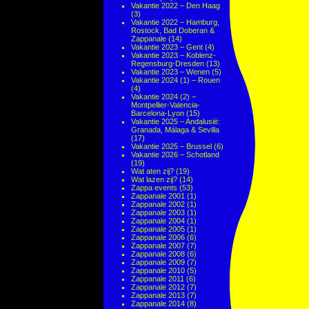
Vakantie 2022 – Den Haag
(3)
Vakantie 2022 – Hamburg,
Rostock, Bad Doberan &
Zappanale
(14)
Vakantie 2023 – Gent
(4)
Vakantie 2023 – Koblenz-
Regensburg-Dresden
(13)
Vakantie 2023 – Wenen
(5)
Vakantie 2024 (1) – Rouen
(4)
Vakantie 2024 (2) –
Montpellier-Valencia-
Barcelona-Lyon
(15)
Vakantie 2025 – Andalusië:
Granada, Málaga & Sevilla
(17)
Vakantie 2025 – Brussel
(6)
Vakantie 2026 – Schotland
(19)
Wat aten zij?
(19)
Wat lazen zij?
(14)
Zappa events
(53)
Zappanale 2001
(1)
Zappanale 2002
(1)
Zappanale 2003
(1)
Zappanale 2004
(1)
Zappanale 2005
(1)
Zappanale 2006
(6)
Zappanale 2007
(7)
Zappanale 2008
(6)
Zappanale 2009
(7)
Zappanale 2010
(5)
Zappanale 2011
(6)
Zappanale 2012
(7)
Zappanale 2013
(7)
Zappanale 2014
(8)