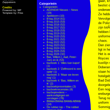
gaan, kr
Zappateers
Categorieën
beslist 
Categorieën
Credits
onderwer
AGENDA! Nieuws – News
Powered by: WP
(19)
Template by: Priss
Ze hebbe
Apeldoorn
(10)
Vervolg
B-log 2014
(61)
B-log 2015
(53)
de Poliz
B-log 2016
(52)
zijn tot
B-log 2017
(52)
B-log 2018
(53)
hebben 
B-log 2019
(53)
uniform
B-log 2020
(53)
B-log 2021
(52)
chaos.
B-log 2022
(52)
Dan zien
B-log 2023
(52)
B-log 2024
(53)
ligt in 
B-log 2025
(53)
Het is e
B-log 2026
(32)
Bas, Willem (, Aad, Peter-
Royces d
Jan) en ik
(53)
kustlij
bazboek 1: 'Alles kan kapot'
(1)
Doberan
bazboek 2: 'Zelfmoord is een
staan ho
optie'
(1)
bazboek 3: 'Maar we leven
hotelgeb
nog'
(1)
Bad Dobe
bazboek 4: 'Bas, Willem en
ik'
(2)
doorgebr
bazboekpresentaties
(3)
Een noga
bazboekrecensies
(8)
bazboptredens –
ereburge
aankondigingen en
Terug n
verslagen
(78)
BWi&A BWA&i BAW&i ABW&i
uniform 
(14)
Sommige
De rubber kip – The rubber