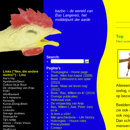
bazbo – de wereld van
Bas Langereis, het
middelpunt der aarde
Top
Filed und
Search:
Pagina's
Links ("Nee, die andere
Thuispagina – Home page
rechts!") - Linx
Boek: ‘Alles kan kapot’ (2008)
Aar’s log
Boek ‘Zelfmoord is een optie’
ApeldoornDirect
(2010)
Cultuur bij je Buur
Allereer
Boek: ‘Maar we leven nog’
De verjaardag van Anja
(2012)
oorlog, 
FOK!
Boek: ‘Bas, Willem en ik’ (2014)
IdiotBastard
op bezoe
Overige publicaties
ke's myspace
Helemaal stuk
Keneally
De verjaardag van Anja
Kunst-Zinnig-Brein
Beelden 
Bas, Willem (, Aad, Peter-Jan)
Lexolo
zie ook 
LinkedIn
en ik
Stevige stukkies
Ik lees u vóór!
ook nog
StrangeArt
Mijn geschiedenis – Life history
Tijl’s teiltje
Dan scha
Huisregels – House rules
Vroon – Peter Vroon
Privacybeleid
mensen i
WiWaWo
Contact
YesFocus