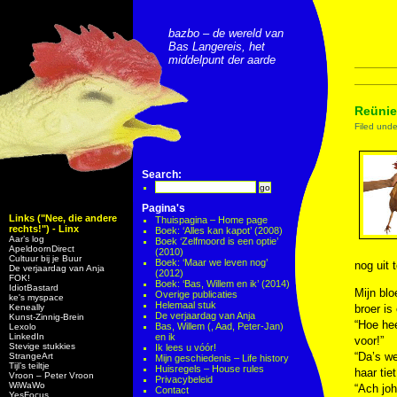
bazbo – de wereld van
Bas Langereis, het
middelpunt der aarde
Reünie 
Filed und
Search:
Pagina's
Links ("Nee, die andere
Thuispagina – Home page
rechts!") - Linx
Boek: ‘Alles kan kapot’ (2008)
Aar’s log
Boek ‘Zelfmoord is een optie’
ApeldoornDirect
(2010)
Cultuur bij je Buur
Boek: ‘Maar we leven nog’
nog uit
De verjaardag van Anja
(2012)
FOK!
Boek: ‘Bas, Willem en ik’ (2014)
IdiotBastard
Mijn blo
Overige publicaties
ke's myspace
Helemaal stuk
Keneally
broer is
De verjaardag van Anja
Kunst-Zinnig-Brein
“Hoe hee
Bas, Willem (, Aad, Peter-Jan)
Lexolo
LinkedIn
en ik
voor!”
Stevige stukkies
Ik lees u vóór!
“Da’s we
StrangeArt
Mijn geschiedenis – Life history
Tijl’s teiltje
Huisregels – House rules
haar tiet
Vroon – Peter Vroon
Privacybeleid
WiWaWo
“Ach joh
Contact
YesFocus