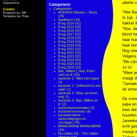
allerlei
Zappateers
Categorieën
Categorieën
Credits
“Hee Bas
AGENDA! Nieuws – News
Powered by: WP
(19)
Template by: Priss
Ik kijk.
Apeldoorn
(10)
hakkel i
B-log 2014
(61)
B-log 2015
(53)
“Nou, da
B-log 2016
(52)
blond ha
B-log 2017
(52)
B-log 2018
(53)
haar hui
B-log 2019
(53)
haar bor
B-log 2020
(53)
B-log 2021
(52)
Nog stee
B-log 2022
(52)
Volgens 
B-log 2023
(52)
B-log 2024
(53)
“We zijn
B-log 2025
(53)
ze is!
B-log 2026
(32)
Bas, Willem (, Aad, Peter-
“Weet je
Jan) en ik
(53)
vraagt d
bazboek 1: 'Alles kan kapot'
(1)
“Janneke
bazboek 2: 'Zelfmoord is een
de arme
optie'
(1)
bazboek 3: 'Maar we leven
nog'
(1)
De zome
bazboek 4: 'Bas, Willem en
papa en
ik'
(2)
bazboekpresentaties
(3)
keer dat
bazboekrecensies
(8)
huurden 
bazboptredens –
aankondigingen en
Janneke 
verslagen
(78)
echt goe
BWi&A BWA&i BAW&i ABW&i
(14)
meisje m
De rubber kip – The rubber