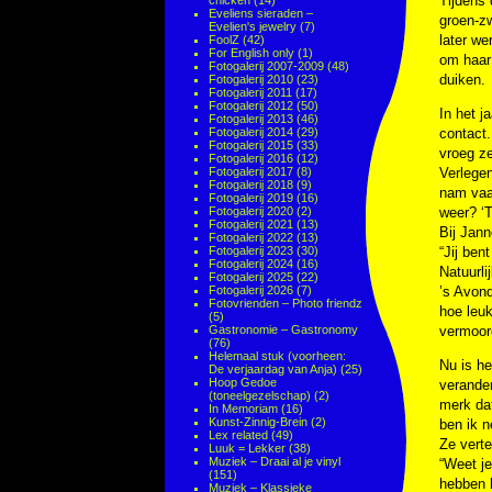
Tijdens
chicken
(14)
Eveliens sieraden –
groen-zw
Evelien's jewelry
(7)
later we
FoolZ
(42)
For English only
(1)
om haar 
Fotogalerij 2007-2009
(48)
duiken.
Fotogalerij 2010
(23)
Fotogalerij 2011
(17)
Fotogalerij 2012
(50)
In het j
Fotogalerij 2013
(46)
Fotogalerij 2014
(29)
contact.
Fotogalerij 2015
(33)
vroeg ze
Fotogalerij 2016
(12)
Fotogalerij 2017
(8)
Verlegen
Fotogalerij 2018
(9)
nam vaa
Fotogalerij 2019
(16)
Fotogalerij 2020
(2)
weer? ‘
Fotogalerij 2021
(13)
Bij Jann
Fotogalerij 2022
(13)
Fotogalerij 2023
(30)
“Jij ben
Fotogalerij 2024
(16)
Natuurli
Fotogalerij 2025
(22)
Fotogalerij 2026
(7)
’s Avond
Fotovrienden – Photo friendz
hoe leu
(5)
Gastronomie – Gastronomy
vermoor
(76)
Helemaal stuk (voorheen:
Nu is he
De verjaardag van Anja)
(25)
Hoop Gedoe
verander
(toneelgezelschap)
(2)
merk dat
In Memoriam
(16)
Kunst-Zinnig-Brein
(2)
ben ik n
Lex related
(49)
Ze verte
Luuk = Lekker
(38)
Muziek – Draai al je vinyl
“Weet je
(151)
hebben h
Muziek – Klassieke