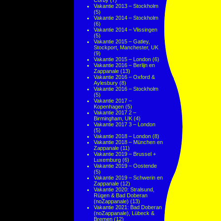
Corby
(7)
Vakantie 2013 – Stockholm
(5)
Vakantie 2014 – Stockholm
(6)
Vakantie 2014 – Vlissingen
(5)
Vakantie 2015 – Gatley,
Stockport, Manchester, UK
(9)
Vakantie 2015 – London
(6)
Vakantie 2016 – Berlijn en
Zappanale
(13)
Vakantie 2016 – Oxford &
Aylesbury
(8)
Vakantie 2016 – Stockholm
(5)
Vakantie 2017 –
Kopenhagen
(5)
Vakantie 2017 2 –
Birmingham, UK
(4)
Vakantie 2017 3 – London
(5)
Vakantie 2018 – London
(8)
Vakantie 2018 – München en
Zappanale
(11)
Vakantie 2019 – Brussel +
Luxemburg
(6)
Vakantie 2019 – Oostende
(5)
Vakantie 2019 – Schwerin en
Zappanale
(12)
Vakantie 2020: Stralsund,
Rügen & Bad Doberan
(noZappanale)
(13)
Vakantie 2021: Bad Doberan
(noZappanale), Lübeck &
Bremen
(12)