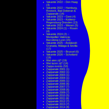
Vakantie 2022 – Den Haag
(3)
Vakantie 2022 – Hamburg,
Rostock, Bad Doberan &
Zappanale
(14)
Vakantie 2023 – Gent
(4)
Vakantie 2023 – Koblenz-
Regensburg-Dresden
(13)
Vakantie 2023 – Wenen
(5)
Vakantie 2024 (1) – Rouen
(4)
Vakantie 2024 (2) –
Montpellier-Valencia-
Barcelona-Lyon
(15)
Vakantie 2025 – Andalusië:
Granada, Málaga & Sevilla
(17)
Vakantie 2025 – Brussel
(6)
Vakantie 2026 – Schotland
(19)
Wat aten zij?
(19)
Wat lazen zij?
(14)
Zappa events
(53)
Zappanale 2001
(1)
Zappanale 2002
(1)
Zappanale 2003
(1)
Zappanale 2004
(1)
Zappanale 2005
(1)
Zappanale 2006
(6)
Zappanale 2007
(7)
Zappanale 2008
(6)
Zappanale 2009
(7)
Zappanale 2010
(5)
Zappanale 2011
(6)
Zappanale 2012
(7)
Zappanale 2013
(7)
Zappanale 2014
(8)