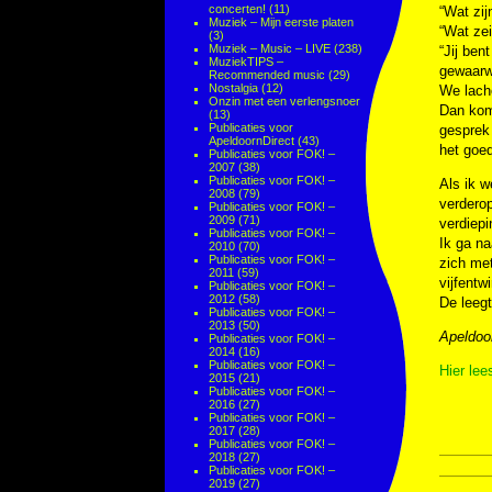
concerten!
(11)
“Wat zij
Muziek – Mijn eerste platen
“Wat zei
(3)
Muziek – Music – LIVE
(238)
“Jij ben
MuziekTIPS –
gewaarwo
Recommended music
(29)
Nostalgia
(12)
We lache
Onzin met een verlengsnoer
Dan kom
(13)
Publicaties voor
gesprek 
ApeldoornDirect
(43)
het goe
Publicaties voor FOK! –
2007
(38)
Publicaties voor FOK! –
Als ik w
2008
(79)
verderop
Publicaties voor FOK! –
2009
(71)
verdiepi
Publicaties voor FOK! –
Ik ga na
2010
(70)
Publicaties voor FOK! –
zich met
2011
(59)
vijfentw
Publicaties voor FOK! –
2012
(58)
De leegt
Publicaties voor FOK! –
2013
(50)
Apeldoo
Publicaties voor FOK! –
2014
(16)
Publicaties voor FOK! –
Hier lee
2015
(21)
Publicaties voor FOK! –
2016
(27)
Publicaties voor FOK! –
2017
(28)
Publicaties voor FOK! –
2018
(27)
Publicaties voor FOK! –
2019
(27)