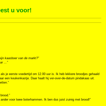
est u voor!
mijn kaasboer van de markt?”
aar …”
d als je eerste voedertijd om 12.00 uur is. Ik heb lekkere broodjes gehaald
 naar een keukenkastje. Daar haalt hij ver-over-de-datum pindakaas uit.
etten.”
 brood.”
en ander voor twee boterhammen. Ik ben dus juist zuinig met brood!”