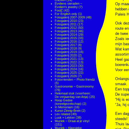
chicken
(14)
Eveliens sieraden –
Op maand
Evelien's jewelry
(7)
hebben o
FoolZ
(42)
For English only
(1)
Paleis H
Fotogalerij 2007-2009
(48)
Fotogalerij 2010
(23)
Ook deze
Fotogalerij 2011
(17)
Fotogalerij 2012
(50)
route en
Fotogalerij 2013
(46)
de twee 
Fotogalerij 2014
(29)
Fotogalerij 2015
(33)
Zoals ie
Fotogalerij 2016
(12)
mijn bas
Fotogalerij 2017
(8)
Fotogalerij 2018
(9)
Wat kan
Fotogalerij 2019
(16)
assortim
Fotogalerij 2020
(2)
Fotogalerij 2021
(13)
Heel gaa
Fotogalerij 2022
(13)
boerenka
Fotogalerij 2023
(30)
Fotogalerij 2024
(16)
Voor een
Fotogalerij 2025
(22)
Fotogalerij 2026
(7)
Onlangs 
Fotovrienden – Photo friendz
(5)
smaak. E
Gastronomie – Gastronomy
Een topp
(76)
Helemaal stuk (voorheen:
De super
De verjaardag van Anja)
(25)
“Hij is 
Hoop Gedoe
(toneelgezelschap)
(2)
“Ja, hij
In Memoriam
(16)
Kunst-Zinnig-Brein
(2)
Een dag 
Lex related
(49)
Luuk = Lekker
(38)
steeds! 
Muziek – Draai al je vinyl
Thuis la
(151)
Muziek – Klassieke