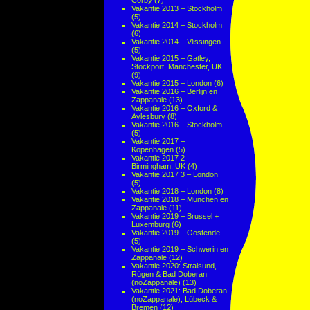
Corby
(7)
Vakantie 2013 – Stockholm
(5)
Vakantie 2014 – Stockholm
(6)
Vakantie 2014 – Vlissingen
(5)
Vakantie 2015 – Gatley,
Stockport, Manchester, UK
(9)
Vakantie 2015 – London
(6)
Vakantie 2016 – Berlijn en
Zappanale
(13)
Vakantie 2016 – Oxford &
Aylesbury
(8)
Vakantie 2016 – Stockholm
(5)
Vakantie 2017 –
Kopenhagen
(5)
Vakantie 2017 2 –
Birmingham, UK
(4)
Vakantie 2017 3 – London
(5)
Vakantie 2018 – London
(8)
Vakantie 2018 – München en
Zappanale
(11)
Vakantie 2019 – Brussel +
Luxemburg
(6)
Vakantie 2019 – Oostende
(5)
Vakantie 2019 – Schwerin en
Zappanale
(12)
Vakantie 2020: Stralsund,
Rügen & Bad Doberan
(noZappanale)
(13)
Vakantie 2021: Bad Doberan
(noZappanale), Lübeck &
Bremen
(12)