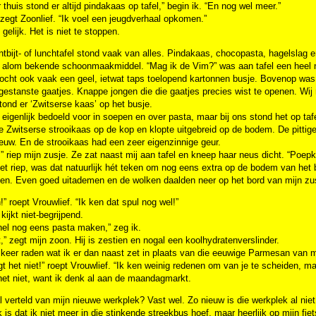
 thuis stond er altijd pindakaas op tafel,” begin ik. “En nog wel meer.”
 zegt Zoonlief. “Ik voel een jeugdverhaal opkomen.”
 gelijk. Het is niet te stoppen.
tbijt- of lunchtafel stond vaak van alles. Pindakaas, chocopasta, hagelslag
n alom bekende schoonmaakmiddel. “Mag ik de Vim?” was aan tafel een heel 
ht ook vaak een geel, ietwat taps toelopend kartonnen busje. Bovenop was e
rgestanste gaatjes. Knappe jongen die die gaatjes precies wist te openen. Wij
stond er ‘Zwitserse kaas’ op het busje.
eigenlijk bedoeld voor in soepen en over pasta, maar bij ons stond het op ta
je Zwitserse strooikaas op de kop en klopte uitgebreid op de bodem. De pitt
euw. En de strooikaas had een zeer eigenzinnige geur.
” riep mijn zusje. Ze zat naast mij aan tafel en kneep haar neus dicht. “Poe
et riep, was dat natuurlijk hét teken om nog eens extra op de bodem van het 
en. Even goed uitademen en de wolken daalden neer op het bord van mijn zus
” roept Vrouwlief. “Ik ken dat spul nog wel!”
 kijkt niet-begrijpend.
nel nog eens pasta maken,” zeg ik.
,” zegt mijn zoon. Hij is zestien en nogal een koolhydratenverslinder.
 keer raden wat ik er dan naast zet in plaats van die eeuwige Parmesan van 
t het niet!” roept Vrouwlief. “Ik ken weinig redenen om van je te scheiden, m
het niet, want ik denk al aan de maandagmarkt.
l verteld van mijn nieuwe werkplek? Vast wel. Zo nieuw is die werkplek al nie
 is dat ik niet meer in die stinkende streekbus hoef, maar heerlijk op mijn fie