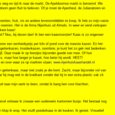
is weg en rijd ik naar de markt. De Apeldoornse markt is beroemd. We
oorn geen fluit te beleven. Of je moet de Apenheul, de Julianatoren en
enten, fruit, vis en andere levensmiddelen te koop. Ik heb zo mijn vaste
n noemen. Het is de firma Nijenhuis uit Almelo. In weer en wind verkopen
kkere kaas!
iet? Nou, bij dezen dan! Ik ben een kaasmonster! Kaas is zo ongeveer
ren een eenheidsprijs per kilo of pond voor de meeste kazen. En het
 geitenkazen, kruidenkazen, roombrie; je kunt het zo gek niet bedenken.
ijf. Daar maak ik op feestjes bijzonder goede sier mee. Of hun
ks, maar hoe langer je kauwt, hoe beter hij wordt. HEET!
nt en over waar ze op markten staan:
www.nijenhuiskaashandel.nl
 geitenkaas, maar niet zoals je die kent. Zacht, maar bijzonder vol van
ij mag niet in de koelkast zonder dat hij in een extra plastic zak zit.
ood naar mijn werk te doen, omdat ik bang ben voor klachten.
zuivel ontwaar ik zowaar een ouderwets kartonnen busje. Het bestaat nog
n klop ik erop. Het stuift poederkaas in de keuken. Ik geniet. Vrouwlief