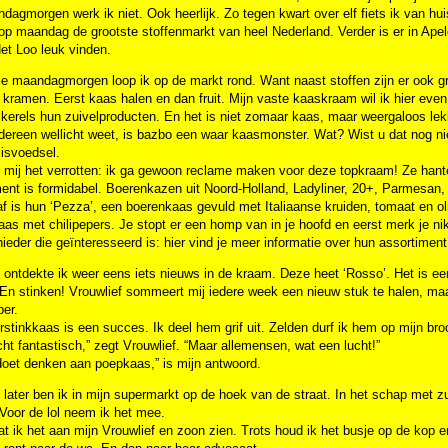
agmorgen werk ik niet. Ook heerlijk. Zo tegen kwart over elf fiets ik van hu
p maandag de grootste stoffenmarkt van heel Nederland. Verder is er in Apeld
et Loo leuk vinden.
 maandagmorgen loop ik op de markt rond. Want naast stoffen zijn er ook gro
 kramen. Eerst kaas halen en dan fruit. Mijn vaste kaaskraam wil ik hier eve
kerels hun zuivelproducten. En het is niet zomaar kaas, maar weergaloos le
dereen wellicht weet, is bazbo een waar kaasmonster. Wat? Wist u dat nog n
isvoedsel.
 mij het verrotten: ik ga gewoon reclame maken voor deze topkraam! Ze hante
ent is formidabel. Boerenkazen uit Noord-Holland, Ladyliner, 20+, Parmesan,
f is hun ‘Pezza’, een boerenkaas gevuld met Italiaanse kruiden, tomaat en ol
as met chilipepers. Je stopt er een homp van in je hoofd en eerst merk je ni
ieder die geïnteresseerd is: hier vind je meer informatie over hun assortime
ontdekte ik weer eens iets nieuws in de kraam. Deze heet ‘Rosso’. Het is een
n stinken! Vrouwlief sommeert mij iedere week een nieuw stuk te halen, maar h
er.
stinkkaas is een succes. Ik deel hem grif uit. Zelden durf ik hem op mijn br
echt fantastisch,” zegt Vrouwlief. “Maar allemensen, wat een lucht!”
 doet denken aan poepkaas,” is mijn antwoord.
later ben ik in mijn supermarkt op de hoek van de straat. In het schap met 
Voor de lol neem ik het mee.
at ik het aan mijn Vrouwlief en zoon zien. Trots houd ik het busje op de kop e