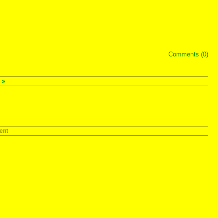
Comments (0)
s
»
ent