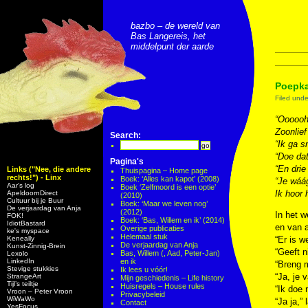
bazbo – de wereld van
Bas Langereis, het
middelpunt der aarde
Poepk
Filed und
“Oooooh!
Zoonlief
Search:
“Ik ga s
“Doe dat
Pagina's
“En drie
Links ("Nee, die andere
Thuispagina – Home page
rechts!") - Linx
Boek: ‘Alles kan kapot’ (2008)
“Je wáág
Aar’s log
Boek ‘Zelfmoord is een optie’
Ik hoor 
ApeldoornDirect
(2010)
Cultuur bij je Buur
Boek: ‘Maar we leven nog’
De verjaardag van Anja
(2012)
In het w
FOK!
Boek: ‘Bas, Willem en ik’ (2014)
IdiotBastard
en van a
Overige publicaties
ke's myspace
Helemaal stuk
Keneally
“Er is w
De verjaardag van Anja
Kunst-Zinnig-Brein
“Geeft n
Bas, Willem (, Aad, Peter-Jan)
Lexolo
LinkedIn
en ik
“Breng m
Stevige stukkies
Ik lees u vóór!
“Ja, je 
StrangeArt
Mijn geschiedenis – Life history
Tijl’s teiltje
Huisregels – House rules
“Ik doe 
Vroon – Peter Vroon
Privacybeleid
WiWaWo
“Ja ja,” 
Contact
YesFocus