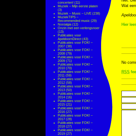
niet. Di
concerten!
(11)
Wat een 
Muziek – Mijn eerste platen
(3)
Muziek – Music – LIVE
(238)
Apeldoor
MuziekTIPS –
Recommended music
(29)
Hier lee
Nostalgia
(12)
Onzin met een verlengsnoer
(13)
Publicaties voor
ApeldoornDirect
(43)
Publicaties voor FOK! –
2007
(38)
Publicaties voor FOK! –
2008
(79)
Publicaties voor FOK! –
2009
(71)
No comm
Publicaties voor FOK! –
2010
(70)
RSS
fee
Publicaties voor FOK! –
2011
(59)
Publicaties voor FOK! –
2012
(58)
Publicaties voor FOK! –
2013
(50)
Publicaties voor FOK! –
2014
(16)
Publicaties voor FOK! –
2015
(21)
Publicaties voor FOK! –
2016
(27)
Publicaties voor FOK! –
2017
(28)
Publicaties voor FOK! –
2018
(27)
Publicaties voor FOK! –
2019
(27)