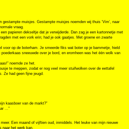
 en gestampte muisjes. Gestampte muisjes noemden wij thuis ‘Vim’, naar
normale vraag.
en papieren dekseltje dat je verwijderde. Dan zag je een kartonnetje met
 ragden met een vork erin; had je ook gaatjes. Met groene en zwarte
fel voor op de boterham. Je smeerde fiks wat boter op je bammetje, hield
ige poederkaas sneeuwde over je bord, en eromheen was het één wolk van
pkaas!” noemde ze het.
busje te meppen, zodat er nog veel meer stuifwolken over de eettafel
. Ze had geen fijne jeugd.
mijn kaasboer van de markt?”
aar …”
t meer. Een maand of vijftien oud, inmiddels. Het leuke van mijn nieuwe
ts naar het werk kan.