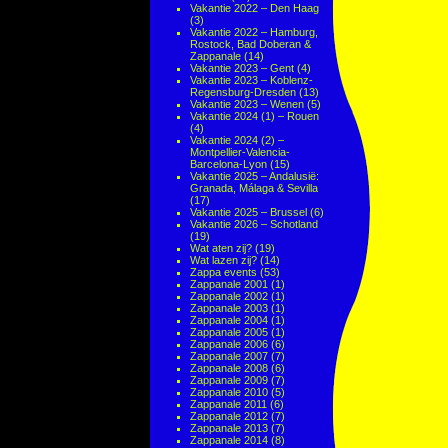
Vakantie 2022 – Den Haag
(3)
Vakantie 2022 – Hamburg,
Rostock, Bad Doberan &
Zappanale
(14)
Vakantie 2023 – Gent
(4)
Vakantie 2023 – Koblenz-
Regensburg-Dresden
(13)
Vakantie 2023 – Wenen
(5)
Vakantie 2024 (1) – Rouen
(4)
Vakantie 2024 (2) –
Montpellier-Valencia-
Barcelona-Lyon
(15)
Vakantie 2025 – Andalusië:
Granada, Málaga & Sevilla
(17)
Vakantie 2025 – Brussel
(6)
Vakantie 2026 – Schotland
(19)
Wat aten zij?
(19)
Wat lazen zij?
(14)
Zappa events
(53)
Zappanale 2001
(1)
Zappanale 2002
(1)
Zappanale 2003
(1)
Zappanale 2004
(1)
Zappanale 2005
(1)
Zappanale 2006
(6)
Zappanale 2007
(7)
Zappanale 2008
(6)
Zappanale 2009
(7)
Zappanale 2010
(5)
Zappanale 2011
(6)
Zappanale 2012
(7)
Zappanale 2013
(7)
Zappanale 2014
(8)