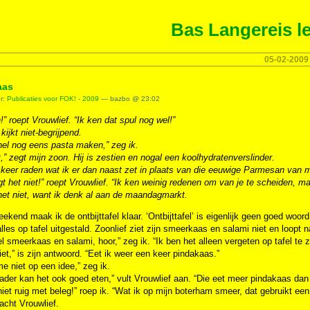
Bas Langereis le
05-02-2009
aas
er:
Publicaties voor FOK! - 2009
— bazbo @ 23:02
” roept Vrouwlief. “Ik ken dat spul nog wel!”
 kijkt niet-begrijpend.
nel nog eens pasta maken,” zeg ik.
,” zegt mijn zoon. Hij is zestien en nogal een koolhydratenverslinder.
 keer raden wat ik er dan naast zet in plaats van die eeuwige Parmesan van 
t het niet!” roept Vrouwlief. “Ik ken weinig redenen om van je te scheiden, m
het niet, want ik denk al aan de maandagmarkt.
eekend maak ik de ontbijttafel klaar. ‘Ontbijttafel’ is eigenlijk geen goed woor
lles op tafel uitgestald. Zoonlief ziet zijn smeerkaas en salami niet en loopt
el smeerkaas en salami, hoor,” zeg ik. “Ik ben het alleen vergeten op tafel te z
iet,” is zijn antwoord. “Eet ik weer een keer pindakaas.”
e niet op een idee,” zeg ik.
vader kan het ook goed eten,” vult Vrouwlief aan. “Die eet meer pindakaas dan
niet ruig met beleg!” roep ik. “Wat ik op mijn boterham smeer, dat gebruikt e
lacht Vrouwlief.