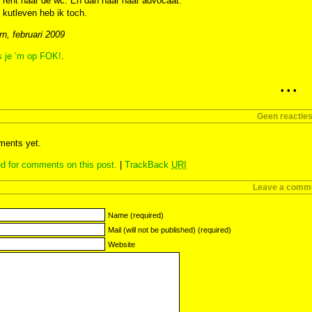
e rent naar de wc. En dan naar haar advocaat.
kutleven heb ik toch.
n, februari 2009
s je ‘m op FOK!
.
• • •
Geen reactie
ents yet.
d for comments on this post.
|
TrackBack
URI
Leave a comm
Name (required)
Mail (will not be published) (required)
Website