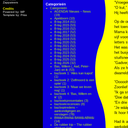
“Vroeger
Zappateers
Categorieën
“O kut,”
Categorieën
Credits
AGENDA! Nieuws – News
Powered by: WP
Hij heeft
(19)
Template by: Priss
Apeldoorn
(10)
Op de on
B-log 2014
(61)
B-log 2015
(53)
het toe
B-log 2016
(52)
Mama koc
B-log 2017
(52)
B-log 2018
(53)
vijf voo
B-log 2019
(53)
letters 
B-log 2020
(53)
B-log 2021
(52)
Het was 
B-log 2022
(52)
het bus
B-log 2023
(52)
B-log 2024
(53)
stuifsne
B-log 2025
(53)
“Gadver,
B-log 2026
(32)
Bas, Willem (, Aad, Peter-
Als ze h
Jan) en ik
(53)
dwarreld
bazboek 1: 'Alles kan kapot'
(1)
bazboek 2: 'Zelfmoord is een
“Oooooh!
optie'
(1)
Zoonlief
bazboek 3: 'Maar we leven
nog'
(1)
“Ik ga s
bazboek 4: 'Bas, Willem en
“Doe dat
ik'
(2)
bazboekpresentaties
(3)
“En drie
bazboekrecensies
(8)
“Je wáág
bazboptredens –
aankondigingen en
Ik hoor 
verslagen
(78)
BWi&A BWA&i BAW&i ABW&i
(14)
Had ik a
De rubber kip – The rubber
werkplek