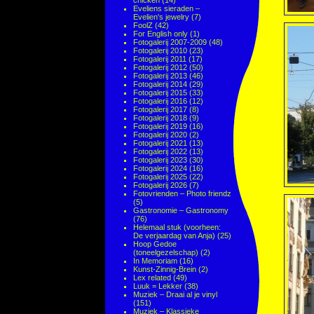
chicken
(14)
Eveliens sieraden –
Evelien's jewelry
(7)
FoolZ
(42)
For English only
(1)
Fotogalerij 2007-2009
(48)
Fotogalerij 2010
(23)
Fotogalerij 2011
(17)
Fotogalerij 2012
(50)
Fotogalerij 2013
(46)
Fotogalerij 2014
(29)
Fotogalerij 2015
(33)
Fotogalerij 2016
(12)
Fotogalerij 2017
(8)
Fotogalerij 2018
(9)
Fotogalerij 2019
(16)
Fotogalerij 2020
(2)
Fotogalerij 2021
(13)
Fotogalerij 2022
(13)
Fotogalerij 2023
(30)
Fotogalerij 2024
(16)
Fotogalerij 2025
(22)
Fotogalerij 2026
(7)
Fotovrienden – Photo friendz
(5)
Gastronomie – Gastronomy
(76)
Helemaal stuk (voorheen:
De verjaardag van Anja)
(25)
Hoop Gedoe
(toneelgezelschap)
(2)
In Memoriam
(16)
Kunst-Zinnig-Brein
(2)
Lex related
(49)
Luuk = Lekker
(38)
Muziek – Draai al je vinyl
(151)
Muziek – Klassieke