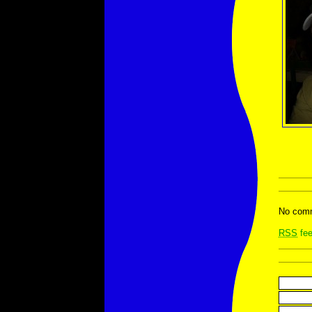
No comm
RSS
fee