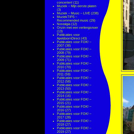
concerten!
(11)
Muziek – Mijn eerste platen
(3)
Muziek – Music – LIVE
(238)
MuziekTIPS –
Recommended music
(29)
Nostalgia
(12)
Onzin met een verlengsnoer
(13)
Publicaties voor
ApeldoornDirect
(43)
Publicaties voor FOK! –
2007
(38)
Publicaties voor FOK! –
2008
(79)
Publicaties voor FOK! –
2009
(71)
Publicaties voor FOK! –
2010
(70)
Publicaties voor FOK! –
2011
(59)
Publicaties voor FOK! –
2012
(58)
Publicaties voor FOK! –
2013
(50)
Publicaties voor FOK! –
2014
(16)
Publicaties voor FOK! –
2015
(21)
Publicaties voor FOK! –
2016
(27)
Publicaties voor FOK! –
2017
(28)
Publicaties voor FOK! –
2018
(27)
Publicaties voor FOK! –
2019
(27)