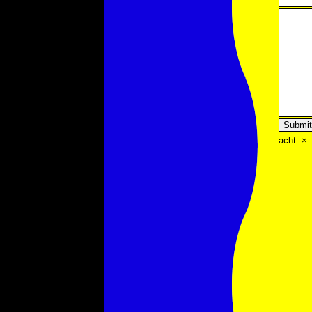
acht
×