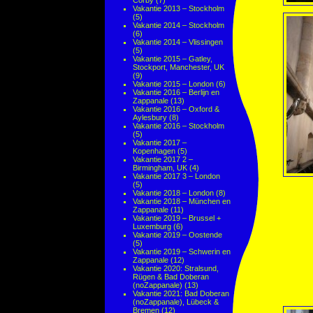
Corby
(7)
Vakantie 2013 – Stockholm
(5)
Vakantie 2014 – Stockholm
(6)
Vakantie 2014 – Vlissingen
(5)
Vakantie 2015 – Gatley,
Stockport, Manchester, UK
(9)
Vakantie 2015 – London
(6)
Vakantie 2016 – Berlijn en
Zappanale
(13)
Vakantie 2016 – Oxford &
Aylesbury
(8)
Vakantie 2016 – Stockholm
(5)
Vakantie 2017 –
Kopenhagen
(5)
Vakantie 2017 2 –
Birmingham, UK
(4)
Vakantie 2017 3 – London
(5)
Vakantie 2018 – London
(8)
Vakantie 2018 – München en
Zappanale
(11)
Vakantie 2019 – Brussel +
Luxemburg
(6)
Vakantie 2019 – Oostende
(5)
Vakantie 2019 – Schwerin en
Zappanale
(12)
Vakantie 2020: Stralsund,
Rügen & Bad Doberan
(noZappanale)
(13)
Vakantie 2021: Bad Doberan
(noZappanale), Lübeck &
Bremen
(12)