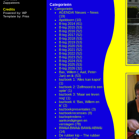
Zappateers
Categorieën
Categorieën
Credits
AGENDA! Nieuws – News
Powered by: WP
(19)
Template by: Priss
Apeldoorn
(10)
B-log 2014
(61)
B-log 2015
(53)
B-log 2016
(52)
B-log 2017
(52)
B-log 2018
(53)
B-log 2019
(53)
B-log 2020
(53)
B-log 2021
(52)
B-log 2022
(52)
B-log 2023
(52)
B-log 2024
(53)
B-log 2025
(53)
B-log 2026
(32)
Bas, Willem (, Aad, Peter-
Jan) en ik
(53)
bazboek 1: 'Alles kan kapot'
(1)
bazboek 2: 'Zelfmoord is een
optie'
(1)
bazboek 3: 'Maar we leven
nog'
(1)
bazboek 4: 'Bas, Willem en
ik'
(2)
bazboekpresentaties
(3)
bazboekrecensies
(8)
bazboptredens –
aankondigingen en
verslagen
(78)
BWi&A BWA&i BAW&i ABW&i
(14)
De rubber kip – The rubber