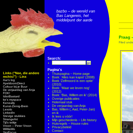
bazbo – de wereld van
Bas Langereis, het
middelpunt der aarde
Praag 
Filed und
Search:
Pagina's
Links ("Nee, die andere
Thuispagina – Home page
rechts!") - Linx
Boek: ‘Alles kan kapot’ (2008)
Aar’s log
Boek ‘Zelfmoord is een optie’
ApeldoornDirect
(2010)
Cultuur bij je Buur
Boek: ‘Maar we leven nog’
De verjaardag van Anja
(2012)
FOK!
Boek: ‘Bas, Willem en ik’ (2014)
IdiotBastard
Overige publicaties
ke's myspace
Helemaal stuk
Keneally
De verjaardag van Anja
Kunst-Zinnig-Brein
Bas, Willem (, Aad, Peter-Jan)
Lexolo
LinkedIn
en ik
Stevige stukkies
Ik lees u vóór!
StrangeArt
Mijn geschiedenis – Life history
Tijl’s teiltje
Huisregels – House rules
Vroon – Peter Vroon
Privacybeleid
WiWaWo
Contact
YesFocus