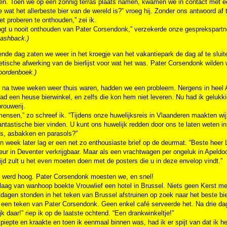
gen. Toen we op een zonnig terras plaats namen, kwamen we in contact met e
 wat het allerbeste bier van de wereld is?” vroeg hij. Zonder ons antwoord a
het proberen te onthouden,” zei ik.
gt u nooit onthouden van Pater Corsendonk,” verzekerde onze gesprekspartne
lashback.)
nde dag zaten we weer in het kroegje van het vakantiepark de dag af te sluit
etische afwerking van de bierlijst voor wat het was. Pater Corsendonk wilden
oordenboek.)
 na twee weken weer thuis waren, hadden we een probleem. Nergens in heel A
ad een heuse bierwinkel, en zelfs die kon hem niet leveren. Nu had ik gelukk
rouwerij.
ensen,” zo schreef ik. “Tijdens onze huwelijksreis in Vlaanderen maakten w
ntastische bier vinden. U kunt ons huwelijk redden door ons te laten weten 
jes, asbakken en parasols?”
 week later lag er een net zo enthousiaste brief op de deurmat. “Beste heer 
teur in Deventer verkrijgbaar. Maar als een vrachtwagen per ongeluk in Apeldoor
tijd zult u het even moeten doen met de posters die u in deze envelop vindt.”
 werd hoog. Pater Corsendonk moesten we, en snel!
laag van wanhoop boekte Vrouwlief een hotel in Brussel. Niets geen Kerst met 
dagen stonden in het teken van Brussel afstruinen op zoek naar het beste bi
 een teken van Pater Corsendonk. Geen enkel café serveerde het. Na drie d
jk daar!” riep ik op de laatste ochtend. “Een drankwinkeltje!”
piepte en kraakte en toen ik eenmaal binnen was, had ik er spijt van dat ik he