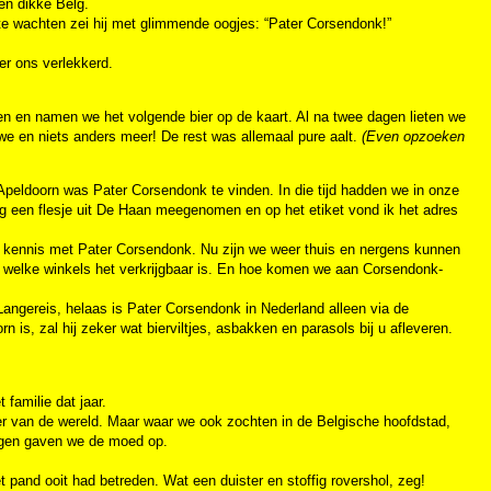
en dikke Belg.
f te wachten zei hij met glimmende oogjes: “Pater Corsendonk!”
r ons verlekkerd.
en en namen we het volgende bier op de kaart. Al na twee dagen lieten we
 we en niets anders meer! De rest was allemaal pure aalt.
(Even opzoeken
peldoorn was Pater Corsendonk te vinden. In die tijd hadden we in onze
ig een flesje uit De Haan meegenomen en op het etiket vond ik het adres
ij kennis met Pater Corsendonk. Nu zijn we weer thuis en nergens kunnen
in welke winkels het verkrijgbaar is. En hoe komen we aan Corsendonk-
Langereis, helaas is Pater Corsendonk in Nederland alleen via de
n is, zal hij zeker wat bierviltjes, asbakken en parasols bij u afleveren.
familie dat jaar.
er van de wereld. Maar waar we ook zochten in de Belgische hoofdstad,
agen gaven we de moed op.
t pand ooit had betreden. Wat een duister en stoffig rovershol, zeg!