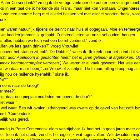
 Pater Corsendonk?” vroeg ik de vettige verkoper die achter een viezige too
iets in een taal die ik herkende als Frans, maar niet kon verstaan. Ongeïnte
 van een enorme berg met allerlei flessen vol met allerlei soorten drank, vo
onk.
sen waren natuurlijk tijdens de treinrit naar huis al opgegaan. Moe en terne
; we hadden jammerlijk gefaald. Zuchtend lieten we onze schouders hangen.
 alles hebben we toch wel een borrel verdiend,” vond ik.
llen we iets gaan drinken?” vroeg Vrouwlief.
genover het station zit café ‘De Dokter’,” wees ik. Ik keek naar het pand dat 
cht door Apeldoorn in gedachten heeft: het is jaren geleden al afgebroken. Op
 annex kantorencomplex verrezen.)
We waren er al vaak geweest. Het was een 
n we daar maar heen,” zei Vrouwlief zachtjes. De teleurstelling droop nog alt
ijg nou de huilende hyenahik,” siste ik.
at?”
u eens naar de kroeg!”
er mee?”
ngt daar nou piepjanknordedomme boven de deur?”
niet waar!”
wel waar. Een wit ovalen uithangbord was dwars op de gevel van het café beves
erd: ‘Corsendonk’.
elijk was gered.
rdig is Pater Corsendonk alom verkrijgbaar. Ik had het in geen jaren meer 
je. Toen ik het dronk, vond ik het eigenlijk wat tegenvallen. Wél dwaalden mij