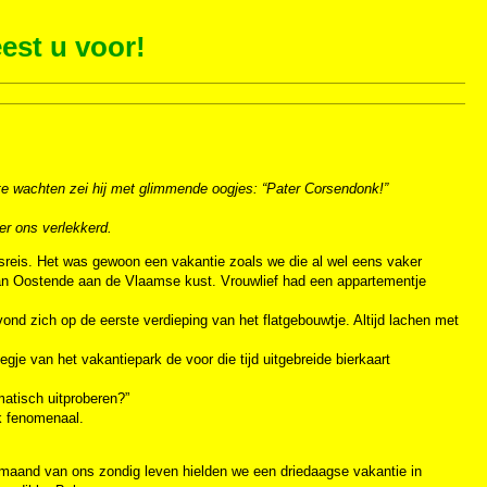
est u voor!
f te wachten zei hij met glimmende oogjes: “Pater Corsendonk!”
r ons verlekkerd.
ksreis. Het was gewoon een vakantie zoals we die al wel eens vaker
van Oostende aan de Vlaamse kust. Vrouwlief had een appartementje
nd zich op de eerste verdieping van het flatgebouwtje. Altijd lachen met
gje van het vakantiepark de voor die tijd uitgebreide bierkaart
atisch uitproberen?”
k fenomenaal.
 maand van ons zondig leven hielden we een driedaagse vakantie in