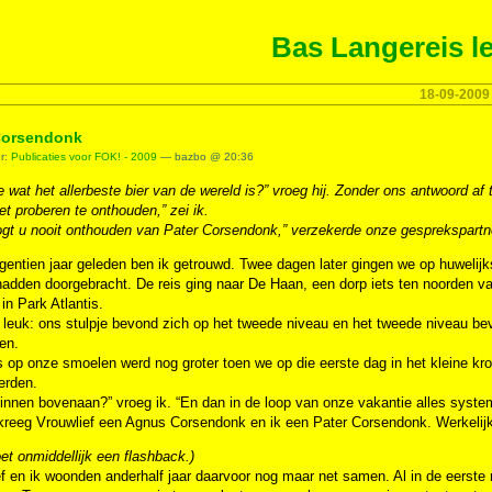
Bas Langereis le
18-09-2009
Corsendonk
er:
Publicaties voor FOK! - 2009
— bazbo @ 20:36
 wat het allerbeste bier van de wereld is?” vroeg hij. Zonder ons antwoord a
het proberen te onthouden,” zei ik.
gt u nooit onthouden van Pater Corsendonk,” verzekerde onze gesprekspartne
gentien jaar geleden ben ik getrouwd. Twee dagen later gingen we op huwelij
adden doorgebracht. De reis ging naar De Haan, een dorp iets ten noorden 
in Park Atlantis.
leuk: ons stulpje bevond zich op het tweede niveau en het tweede niveau bevo
en.
s op onze smoelen werd nog groter toen we op die eerste dag in het kleine kroe
erden.
nnen bovenaan?” vroeg ik. “En dan in de loop van onze vakantie alles system
kreeg Vrouwlief een Agnus Corsendonk en ik een Pater Corsendonk. Werkelij
et onmiddellijk een flashback.)
f en ik woonden anderhalf jaar daarvoor nog maar net samen. Al in de eerste