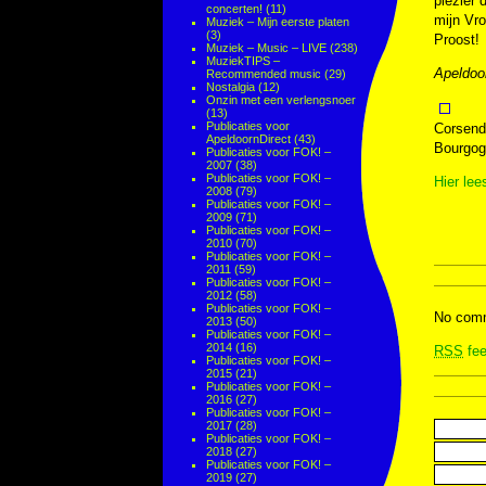
plezier 
concerten!
(11)
mijn Vro
Muziek – Mijn eerste platen
(3)
Proost!
Muziek – Music – LIVE
(238)
MuziekTIPS –
Apeldoo
Recommended music
(29)
Nostalgia
(12)
Onzin met een verlengsnoer
(13)
Publicaties voor
Corsendo
ApeldoornDirect
(43)
Bourgogn
Publicaties voor FOK! –
2007
(38)
Publicaties voor FOK! –
Hier lee
2008
(79)
Publicaties voor FOK! –
2009
(71)
Publicaties voor FOK! –
2010
(70)
Publicaties voor FOK! –
2011
(59)
Publicaties voor FOK! –
2012
(58)
Publicaties voor FOK! –
No comm
2013
(50)
Publicaties voor FOK! –
2014
(16)
RSS
fee
Publicaties voor FOK! –
2015
(21)
Publicaties voor FOK! –
2016
(27)
Publicaties voor FOK! –
2017
(28)
Publicaties voor FOK! –
2018
(27)
Publicaties voor FOK! –
2019
(27)