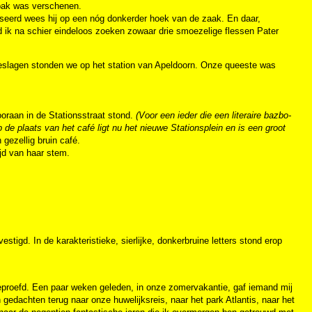
nbak was verschenen.
resseerd wees hij op een nóg donkerder hoek van de zaak. En daar,
nd ik na schier eindeloos zoeken zowaar drie smoezelige flessen Pater
ergeslagen stonden we op het station van Apeldoorn. Onze queeste was
vooraan in de Stationsstraat stond.
(Voor een ieder die een literaire bazbo-
 de plaats van het café ligt nu het nieuwe Stationsplein en is een groot
gezellig bruin café.
ijd van haar stem.
tigd. In de karakteristieke, sierlijke, donkerbruine letters stond erop
geproefd. Een paar weken geleden, in onze zomervakantie, gaf iemand mij
n gedachten terug naar onze huwelijksreis, naar het park Atlantis, naar het