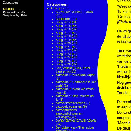
Vlissin
Zappateers
Categorieën
“Weet ge
Categorieën
Credits
“Ik zal 
AGENDA! Nieuws – News
Powered by: WP
(19)
Template by: Priss
“Ge moo
Apeldoorn
(10)
(Einde f
B-log 2014
(61)
B-log 2015
(53)
B-log 2016
(52)
De volge
B-log 2017
(52)
de alfab
B-log 2018
(53)
B-log 2019
(53)
in het w
B-log 2020
(53)
B-log 2021
(52)
B-log 2022
(52)
Toen we
B-log 2023
(52)
wereldst
B-log 2024
(53)
B-log 2025
(53)
van de b
B-log 2026
(32)
“Beste m
Bas, Willem (, Aad, Peter-
Jan) en ik
(53)
we uw fa
bazboek 1: 'Alles kan kapot'
biervilt
(1)
bazboek 2: 'Zelfmoord is een
Nog geen
optie'
(1)
distribu
bazboek 3: 'Maar we leven
nog'
(1)
Tot die 
bazboek 4: 'Bas, Willem en
ik'
(2)
De nood
bazboekpresentaties
(3)
bazboekrecensies
(8)
In een v
bazboptredens –
De kerst
aankondigingen en
verslagen
(78)
nergens
BWi&A BWA&i BAW&i ABW&i
“Maar ki
(14)
De rubber kip – The rubber
De deur 