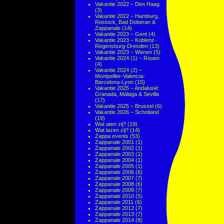
Vakantie 2022 – Den Haag
(3)
Vakantie 2022 – Hamburg,
Rostock, Bad Doberan &
Zappanale
(14)
Vakantie 2023 – Gent
(4)
Vakantie 2023 – Koblenz-
Regensburg-Dresden
(13)
Vakantie 2023 – Wenen
(5)
Vakantie 2024 (1) – Rouen
(4)
Vakantie 2024 (2) –
Montpellier-Valencia-
Barcelona-Lyon
(15)
Vakantie 2025 – Andalusië:
Granada, Málaga & Sevilla
(17)
Vakantie 2025 – Brussel
(6)
Vakantie 2026 – Schotland
(19)
Wat aten zij?
(19)
Wat lazen zij?
(14)
Zappa events
(53)
Zappanale 2001
(1)
Zappanale 2002
(1)
Zappanale 2003
(1)
Zappanale 2004
(1)
Zappanale 2005
(1)
Zappanale 2006
(6)
Zappanale 2007
(7)
Zappanale 2008
(6)
Zappanale 2009
(7)
Zappanale 2010
(5)
Zappanale 2011
(6)
Zappanale 2012
(7)
Zappanale 2013
(7)
Zappanale 2014
(8)