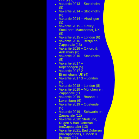
Corby
(7)
Vakantie 2013 – Stockholm
(5)
Vakantie 2014 – Stockholm
(6)
Vakantie 2014 – Vlissingen
(5)
Vakantie 2015 – Gatley,
Stockport, Manchester, UK
(9)
Vakantie 2015 – London
(6)
Vakantie 2016 – Berlijn en
Zappanale
(13)
Vakantie 2016 – Oxford &
Aylesbury
(8)
Vakantie 2016 – Stockholm
(5)
Vakantie 2017 –
Kopenhagen
(5)
Vakantie 2017 2 –
Birmingham, UK
(4)
Vakantie 2017 3 – London
(5)
Vakantie 2018 – London
(8)
Vakantie 2018 – München en
Zappanale
(11)
Vakantie 2019 – Brussel +
Luxemburg
(6)
Vakantie 2019 – Oostende
(5)
Vakantie 2019 – Schwerin en
Zappanale
(12)
Vakantie 2020: Stralsund,
Rügen & Bad Doberan
(noZappanale)
(13)
Vakantie 2021: Bad Doberan
(noZappanale), Lübeck &
Bremen
(12)