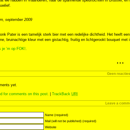
dat we hadden in Vlaanderen, naar de spannende speurtochten in Brussel, en 
uwlief.
rn, september 2009
nk Pater is een tamelijk sterk bier met een redelijke dichtheid. Het heeft ee
e, bruinachtige kleur met een gistachtig, fruitig en lichtgerookt bouquet met
s je ‘m op FOK!
.
• • •
Geen reactie
ents yet.
d for comments on this post.
|
TrackBack
URI
Leave a comm
Name (required)
Mail (will not be published) (required)
Website