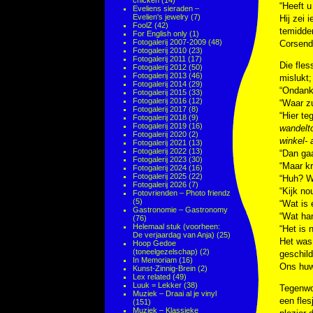
chicken
(14)
“Heeft u
Eveliens sieraden –
Evelien's jewelry
(7)
Hij zei 
FoolZ
(42)
temidden
For English only
(1)
Fotogalerij 2007-2009
(48)
Corsend
Fotogalerij 2010
(23)
Fotogalerij 2011
(17)
Die fles
Fotogalerij 2012
(50)
Fotogalerij 2013
(46)
mislukt
Fotogalerij 2014
(29)
“Ondanks
Fotogalerij 2015
(33)
Fotogalerij 2016
(12)
“Waar zu
Fotogalerij 2017
(8)
“Hier te
Fotogalerij 2018
(9)
Fotogalerij 2019
(16)
wandelto
Fotogalerij 2020
(2)
winkel-
Fotogalerij 2021
(13)
Fotogalerij 2022
(13)
“Dan gaa
Fotogalerij 2023
(30)
“Maar kr
Fotogalerij 2024
(16)
Fotogalerij 2025
(22)
“Huh? W
Fotogalerij 2026
(7)
“Kijk no
Fotovrienden – Photo friendz
(5)
“Wat is 
Gastronomie – Gastronomy
“Wat ha
(76)
Helemaal stuk (voorheen:
“Het is 
De verjaardag van Anja)
(25)
Het was 
Hoop Gedoe
(toneelgezelschap)
(2)
geschild
In Memoriam
(16)
Ons huw
Kunst-Zinnig-Brein
(2)
Lex related
(49)
Luuk = Lekker
(38)
Tegenwoo
Muziek – Draai al je vinyl
een fles
(151)
Muziek – Klassieke