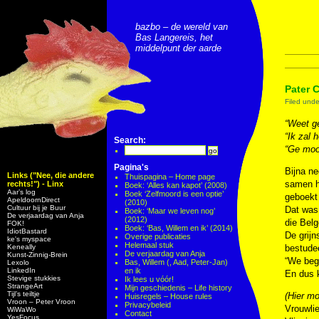
bazbo – de wereld van
Bas Langereis, het
middelpunt der aarde
Pater 
Filed und
“Weet ge
“Ik zal 
Search:
“Ge moo
Pagina's
Bijna ne
Links ("Nee, die andere
Thuispagina – Home page
samen h
rechts!") - Linx
Boek: ‘Alles kan kapot’ (2008)
Aar’s log
Boek ‘Zelfmoord is een optie’
geboekt 
ApeldoornDirect
(2010)
Cultuur bij je Buur
Dat was 
Boek: ‘Maar we leven nog’
De verjaardag van Anja
(2012)
die Belg
FOK!
Boek: ‘Bas, Willem en ik’ (2014)
IdiotBastard
De grijn
Overige publicaties
ke's myspace
Helemaal stuk
Keneally
bestude
De verjaardag van Anja
Kunst-Zinnig-Brein
“We begi
Bas, Willem (, Aad, Peter-Jan)
Lexolo
LinkedIn
en ik
En dus 
Stevige stukkies
Ik lees u vóór!
StrangeArt
Mijn geschiedenis – Life history
Tijl’s teiltje
(Hier mo
Huisregels – House rules
Vroon – Peter Vroon
Privacybeleid
Vrouwlie
WiWaWo
Contact
YesFocus