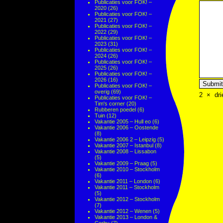
Publicaties voor FOK! –
2020
(26)
Publicaties voor FOK! –
2021
(27)
Publicaties voor FOK! –
2022
(29)
Publicaties voor FOK! –
2023
(31)
Publicaties voor FOK! –
2024
(26)
Publicaties voor FOK! –
2025
(26)
Publicaties voor FOK! –
2026
(16)
Publicaties voor FOK! –
overig
(69)
2
×
dri
Publicaties voor FOK! –
Tim's corner
(20)
Rubberen poedel
(6)
Tuin
(12)
Vakantie 2005 – Hull eo
(6)
Vakantie 2006 – Oostende
(8)
Vakantie 2006 2 – Leipzig
(5)
Vakantie 2007 – Istanbul
(8)
Vakantie 2008 – Lissabon
(5)
Vakantie 2009 – Praag
(5)
Vakantie 2010 – Stockholm
(6)
Vakantie 2011 – London
(6)
Vakantie 2011 – Stockholm
(5)
Vakantie 2012 – Stockholm
(7)
Vakantie 2012 – Wenen
(5)
Vakantie 2013 – London &