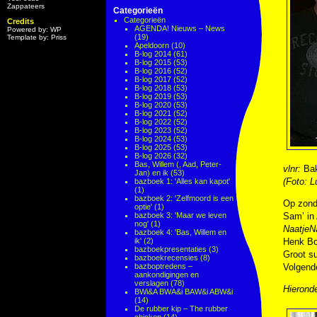
Zappateers
Categorieën
Categorieën
Credits
AGENDA! Nieuws – News
Powered by: WP
(19)
Template by: Priss
Apeldoorn
(10)
B-log 2014
(61)
B-log 2015
(53)
B-log 2016
(52)
B-log 2017
(52)
B-log 2018
(53)
B-log 2019
(53)
B-log 2020
(53)
B-log 2021
(52)
B-log 2022
(52)
B-log 2023
(52)
B-log 2024
(53)
B-log 2025
(53)
B-log 2026
(32)
Bas, Willem (, Aad, Peter-
vlnr:
Bak
Jan) en ik
(53)
(Foto: L
bazboek 1: 'Alles kan kapot'
(1)
bazboek 2: 'Zelfmoord is een
Op zond
optie'
(1)
bazboek 3: 'Maar we leven
Sam’ in 
nog'
(1)
NaatjeNa
bazboek 4: 'Bas, Willem en
ik'
(2)
Henk Bo
bazboekpresentaties
(3)
Groot s
bazboekrecensies
(8)
bazboptredens –
Volgende
aankondigingen en
verslagen
(78)
Hieronde
BWi&A BWA&i BAW&i ABW&i
(14)
De rubber kip – The rubber