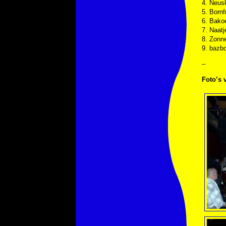
4. Neusk
5. Bornf
6. Bakoe
7. Naatj
8. Zonne
9. bazbo
–
Foto’s 