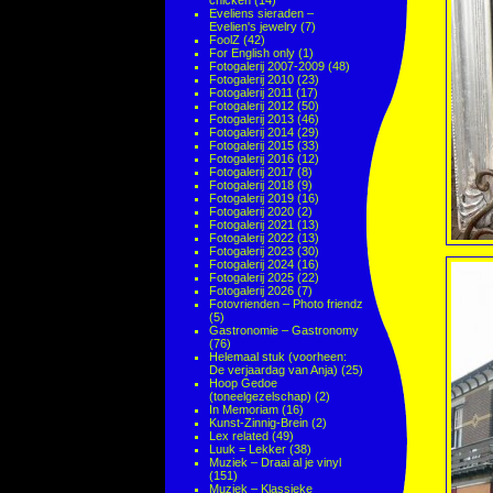
chicken
(14)
Eveliens sieraden –
Evelien's jewelry
(7)
FoolZ
(42)
For English only
(1)
Fotogalerij 2007-2009
(48)
Fotogalerij 2010
(23)
Fotogalerij 2011
(17)
Fotogalerij 2012
(50)
Fotogalerij 2013
(46)
Fotogalerij 2014
(29)
Fotogalerij 2015
(33)
Fotogalerij 2016
(12)
Fotogalerij 2017
(8)
Fotogalerij 2018
(9)
Fotogalerij 2019
(16)
Fotogalerij 2020
(2)
Fotogalerij 2021
(13)
Fotogalerij 2022
(13)
Fotogalerij 2023
(30)
Fotogalerij 2024
(16)
Fotogalerij 2025
(22)
Fotogalerij 2026
(7)
Fotovrienden – Photo friendz
(5)
Gastronomie – Gastronomy
(76)
Helemaal stuk (voorheen:
De verjaardag van Anja)
(25)
Hoop Gedoe
(toneelgezelschap)
(2)
In Memoriam
(16)
Kunst-Zinnig-Brein
(2)
Lex related
(49)
Luuk = Lekker
(38)
Muziek – Draai al je vinyl
(151)
Muziek – Klassieke