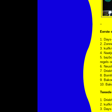
–
Eerste s
1. Days-
2. Zonne
3. kuifk
4. Naatj
5. bazb
regels o
6. Neus
7. Driek
8. Bornf
9. Bakoe
10. Bako
Tweede 
1. Driek
2. kuifk
3. Days-