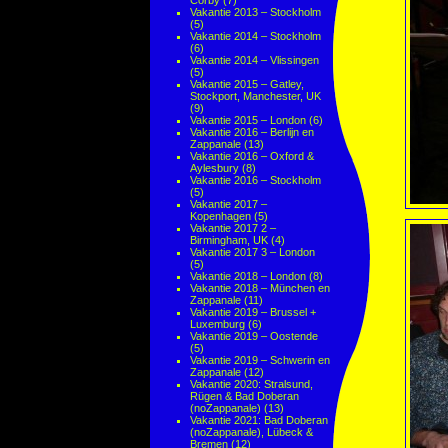
Corby
(7)
Vakantie 2013 – Stockholm
(5)
Vakantie 2014 – Stockholm
(6)
Vakantie 2014 – Vlissingen
(5)
Vakantie 2015 – Gatley,
Stockport, Manchester, UK
(9)
Vakantie 2015 – London
(6)
Vakantie 2016 – Berlijn en
Zappanale
(13)
Vakantie 2016 – Oxford &
Aylesbury
(8)
Vakantie 2016 – Stockholm
(5)
Vakantie 2017 –
Kopenhagen
(5)
Vakantie 2017 2 –
Birmingham, UK
(4)
Vakantie 2017 3 – London
(5)
Vakantie 2018 – London
(8)
Vakantie 2018 – München en
Zappanale
(11)
Vakantie 2019 – Brussel +
Luxemburg
(6)
Vakantie 2019 – Oostende
(5)
Vakantie 2019 – Schwerin en
Zappanale
(12)
Vakantie 2020: Stralsund,
Rügen & Bad Doberan
(noZappanale)
(13)
Vakantie 2021: Bad Doberan
(noZappanale), Lübeck &
Bremen
(12)