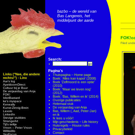
bazbo – de wereld van
Bas Langereis, het
middelpunt der aarde
FOK!co
Filed und
Search:
Pagina's
Links ("Nee, die andere
Thuispagina – Home page
rechts!") - Linx
Boek: ‘Alles kan kapot’ (2008)
Aar’s log
Boek ‘Zelfmoord is een optie’
ApeldoornDirect
(2010)
Cultuur bij je Buur
Boek: ‘Maar we leven nog’
De verjaardag van Anja
(2012)
FOK!
Boek: ‘Bas, Willem en ik’ (2014)
IdiotBastard
Overige publicaties
ke's myspace
Helemaal stuk
Keneally
De verjaardag van Anja
Kunst-Zinnig-Brein
Bas, Willem (, Aad, Peter-Jan)
Lexolo
LinkedIn
en ik
Stevige stukkies
Ik lees u vóór!
StrangeArt
Mijn geschiedenis – Life history
Tijl’s teiltje
Huisregels – House rules
Vroon – Peter Vroon
Privacybeleid
WiWaWo
Contact
YesFocus