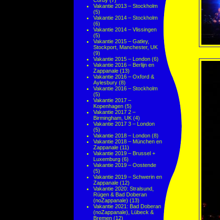
Corby
(7)
Vakantie 2013 – Stockholm
(5)
Vakantie 2014 – Stockholm
(6)
Vakantie 2014 – Vlissingen
(5)
Vakantie 2015 – Gatley,
Stockport, Manchester, UK
(9)
Vakantie 2015 – London
(6)
Vakantie 2016 – Berlijn en
Zappanale
(13)
Vakantie 2016 – Oxford &
Aylesbury
(8)
Vakantie 2016 – Stockholm
(5)
Vakantie 2017 –
Kopenhagen
(5)
Vakantie 2017 2 –
Birmingham, UK
(4)
Vakantie 2017 3 – London
(5)
Vakantie 2018 – London
(8)
Vakantie 2018 – München en
Zappanale
(11)
Vakantie 2019 – Brussel +
Luxemburg
(6)
Vakantie 2019 – Oostende
(5)
Vakantie 2019 – Schwerin en
Zappanale
(12)
Vakantie 2020: Stralsund,
Rügen & Bad Doberan
(noZappanale)
(13)
Vakantie 2021: Bad Doberan
(noZappanale), Lübeck &
Bremen
(12)