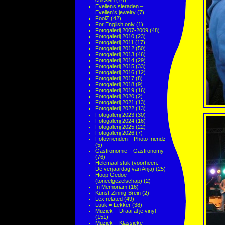
chicken
(14)
Eveliens sieraden –
Evelien's jewelry
(7)
FoolZ
(42)
For English only
(1)
Fotogalerij 2007-2009
(48)
Fotogalerij 2010
(23)
Fotogalerij 2011
(17)
Fotogalerij 2012
(50)
Fotogalerij 2013
(46)
Fotogalerij 2014
(29)
Fotogalerij 2015
(33)
Fotogalerij 2016
(12)
Fotogalerij 2017
(8)
Fotogalerij 2018
(9)
Fotogalerij 2019
(16)
Fotogalerij 2020
(2)
Fotogalerij 2021
(13)
Fotogalerij 2022
(13)
Fotogalerij 2023
(30)
Fotogalerij 2024
(16)
Fotogalerij 2025
(22)
Fotogalerij 2026
(7)
Fotovrienden – Photo friendz
(5)
Gastronomie – Gastronomy
(76)
Helemaal stuk (voorheen:
De verjaardag van Anja)
(25)
Hoop Gedoe
(toneelgezelschap)
(2)
In Memoriam
(16)
Kunst-Zinnig-Brein
(2)
Lex related
(49)
Luuk = Lekker
(38)
Muziek – Draai al je vinyl
(151)
Muziek – Klassieke