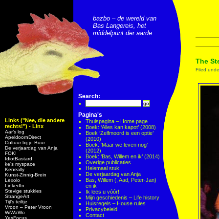
bazbo – de wereld van
Bas Langereis, het
middelpunt der aarde
The St
Filed und
Search:
Pagina's
Links ("Nee, die andere
Thuispagina – Home page
rechts!") - Linx
Boek: ‘Alles kan kapot’ (2008)
Aar’s log
Boek ‘Zelfmoord is een optie’
ApeldoornDirect
(2010)
Cultuur bij je Buur
Boek: ‘Maar we leven nog’
De verjaardag van Anja
(2012)
FOK!
Boek: ‘Bas, Willem en ik’ (2014)
IdiotBastard
Overige publicaties
ke's myspace
Helemaal stuk
Keneally
De verjaardag van Anja
Kunst-Zinnig-Brein
Bas, Willem (, Aad, Peter-Jan)
Lexolo
LinkedIn
en ik
Stevige stukkies
Ik lees u vóór!
StrangeArt
Mijn geschiedenis – Life history
Tijl’s teiltje
Huisregels – House rules
Vroon – Peter Vroon
Privacybeleid
WiWaWo
Contact
YesFocus