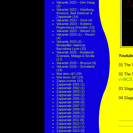
Vakantie 2022 – Den Haag
(3)
Vakantie 2022 – Hamburg,
Rostock, Bad Doberan &
Zappanale
(14)
Vakantie 2023 – Gent
(4)
Vakantie 2023 – Koblenz-
Regensburg-Dresden
(13)
Vakantie 2023 – Wenen
(5)
Vakantie 2024 (1) – Rouen
(4)
Vakantie 2024 (2) –
Montpellier-Valencia-
Barcelona-Lyon
(15)
Vakantie 2025 – Andalusië:
Youtub
Granada, Málaga & Sevilla
(17)
Vakantie 2025 – Brussel
(6)
01 The 
Vakantie 2026 – Schotland
(19)
Wat aten zij?
(19)
02 The 
Wat lazen zij?
(14)
v=8lCZ
Zappa events
(53)
Zappanale 2001
(1)
Zappanale 2002
(1)
03 Slag
Zappanale 2003
(1)
Zappanale 2004
(1)
04 Slag
Zappanale 2005
(1)
Zappanale 2006
(6)
Zappanale 2007
(7)
Zappanale 2008
(6)
Zappanale 2009
(7)
Zappanale 2010
(5)
Zappanale 2011
(6)
Zappanale 2012
(7)
Zappanale 2013
(7)
Zappanale 2014
(8)