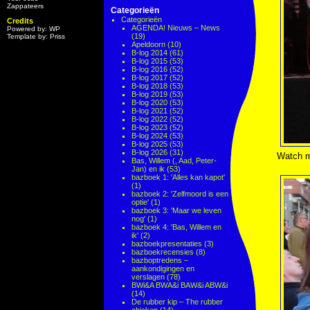
Zappateers
Categorieën
Categorieën
Credits
AGENDA! Nieuws – News
Powered by: WP
(19)
Template by: Priss
Apeldoorn
(10)
B-log 2014
(61)
B-log 2015
(53)
B-log 2016
(52)
B-log 2017
(52)
B-log 2018
(53)
B-log 2019
(53)
B-log 2020
(53)
B-log 2021
(52)
B-log 2022
(52)
B-log 2023
(52)
B-log 2024
(53)
B-log 2025
(53)
B-log 2026
(31)
Watch my
Bas, Willem (, Aad, Peter-
Jan) en ik
(53)
bazboek 1: 'Alles kan kapot'
(1)
bazboek 2: 'Zelfmoord is een
optie'
(1)
bazboek 3: 'Maar we leven
nog'
(1)
bazboek 4: 'Bas, Willem en
ik'
(2)
bazboekpresentaties
(3)
bazboekrecensies
(8)
bazboptredens –
aankondigingen en
verslagen
(78)
BWi&A BWA&i BAW&i ABW&i
(14)
De rubber kip – The rubber