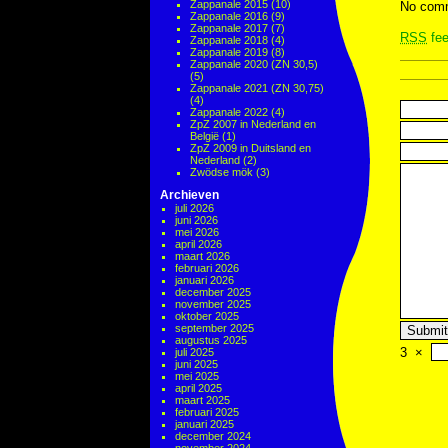
Zappanale 2015
(10)
No comm
Zappanale 2016
(9)
Zappanale 2017
(7)
RSS
fee
Zappanale 2018
(4)
Zappanale 2019
(8)
Zappanale 2020 (ZN 30,5)
(5)
Zappanale 2021 (ZN 30,75)
(4)
Zappanale 2022
(4)
ZpZ 2007 in Nederland en
België
(1)
ZpZ 2009 in Duitsland en
Nederland
(2)
Zwödse mök
(3)
Archieven
juli 2026
juni 2026
mei 2026
april 2026
maart 2026
februari 2026
januari 2026
december 2025
november 2025
oktober 2025
september 2025
augustus 2025
3
×
juli 2025
juni 2025
mei 2025
april 2025
maart 2025
februari 2025
januari 2025
december 2024