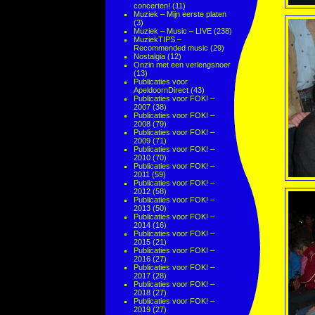
concerten!
(11)
Muziek – Mijn eerste platen
(3)
Muziek – Music – LIVE
(238)
MuziekTIPS –
Recommended music
(29)
Nostalgia
(12)
Onzin met een verlengsnoer
(13)
Publicaties voor
ApeldoornDirect
(43)
Publicaties voor FOK! –
2007
(38)
Publicaties voor FOK! –
2008
(79)
Publicaties voor FOK! –
2009
(71)
Publicaties voor FOK! –
2010
(70)
Publicaties voor FOK! –
2011
(59)
Publicaties voor FOK! –
2012
(58)
Publicaties voor FOK! –
2013
(50)
Publicaties voor FOK! –
2014
(16)
Publicaties voor FOK! –
2015
(21)
Publicaties voor FOK! –
2016
(27)
Publicaties voor FOK! –
2017
(28)
Publicaties voor FOK! –
2018
(27)
Publicaties voor FOK! –
2019
(27)