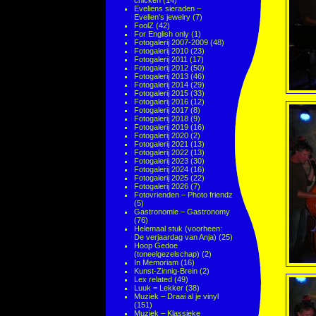
chicken
(14)
Eveliens sieraden –
Evelien's jewelry
(7)
FoolZ
(42)
For English only
(1)
Fotogalerij 2007-2009
(48)
Fotogalerij 2010
(23)
Fotogalerij 2011
(17)
Fotogalerij 2012
(50)
Fotogalerij 2013
(46)
Fotogalerij 2014
(29)
Fotogalerij 2015
(33)
Fotogalerij 2016
(12)
Fotogalerij 2017
(8)
Fotogalerij 2018
(9)
Fotogalerij 2019
(16)
Fotogalerij 2020
(2)
Fotogalerij 2021
(13)
Fotogalerij 2022
(13)
Fotogalerij 2023
(30)
Fotogalerij 2024
(16)
Fotogalerij 2025
(22)
Fotogalerij 2026
(7)
Fotovrienden – Photo friendz
(5)
Gastronomie – Gastronomy
(76)
Helemaal stuk (voorheen:
De verjaardag van Anja)
(25)
Hoop Gedoe
(toneelgezelschap)
(2)
In Memoriam
(16)
Kunst-Zinnig-Brein
(2)
Lex related
(49)
Luuk = Lekker
(38)
Muziek – Draai al je vinyl
(151)
Muziek – Klassieke