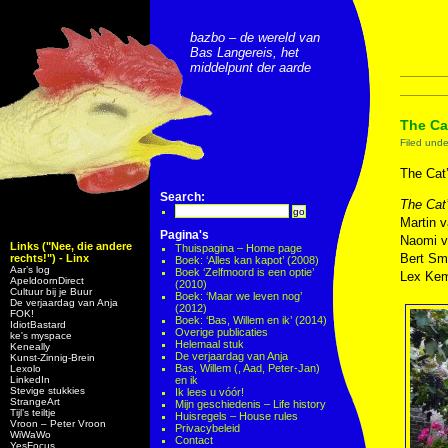
bazbo – de wereld van
Bas Langereis, het
middelpunt der aarde
The Ca
Filed und
The Cat
Search:
The Cat’
Martin 
Pagina's
Naomi v
Links ("Nee, die andere
Thuispagina – Home page
Bert Smi
rechts!") - Linx
Boek: ‘Alles kan kapot’ (2008)
Aar’s log
Boek ‘Zelfmoord is een optie’
Lex Kemp
ApeldoornDirect
(2010)
Cultuur bij je Buur
Boek: ‘Maar we leven nog’
De verjaardag van Anja
(2012)
FOK!
Boek: ‘Bas, Willem en ik’ (2014)
IdiotBastard
Overige publicaties
ke's myspace
Helemaal stuk
Keneally
De verjaardag van Anja
Kunst-Zinnig-Brein
Bas, Willem (, Aad, Peter-Jan)
Lexolo
LinkedIn
en ik
Stevige stukkies
Ik lees u vóór!
StrangeArt
Mijn geschiedenis – Life history
Tijl’s teiltje
Huisregels – House rules
Vroon – Peter Vroon
Privacybeleid
WiWaWo
Contact
YesFocus