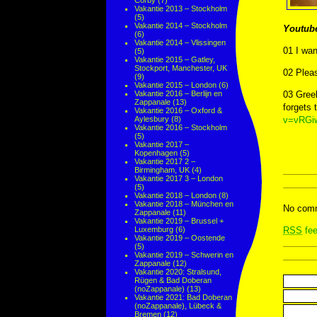
Corby
(7)
Vakantie 2013 – Stockholm
(5)
Vakantie 2014 – Stockholm
Youtub
(6)
Vakantie 2014 – Vlissingen
01 I wa
(5)
Vakantie 2015 – Gatley,
Stockport, Manchester, UK
02 Ple
(9)
Vakantie 2015 – London
(6)
Vakantie 2016 – Berlijn en
03 Greek
Zappanale
(13)
forgets 
Vakantie 2016 – Oxford &
Aylesbury
(8)
v=vRGi
Vakantie 2016 – Stockholm
(5)
Vakantie 2017 –
Kopenhagen
(5)
Vakantie 2017 2 –
Birmingham, UK
(4)
Vakantie 2017 3 – London
(5)
Vakantie 2018 – London
(8)
Vakantie 2018 – München en
No comm
Zappanale
(11)
Vakantie 2019 – Brussel +
Luxemburg
(6)
RSS
fee
Vakantie 2019 – Oostende
(5)
Vakantie 2019 – Schwerin en
Zappanale
(12)
Vakantie 2020: Stralsund,
Rügen & Bad Doberan
(noZappanale)
(13)
Vakantie 2021: Bad Doberan
(noZappanale), Lübeck &
Bremen
(12)