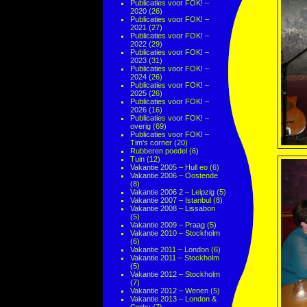
Publicaties voor FOK! –
2020
(26)
Publicaties voor FOK! –
2021
(27)
Publicaties voor FOK! –
2022
(29)
Publicaties voor FOK! –
2023
(31)
Publicaties voor FOK! –
2024
(26)
Publicaties voor FOK! –
2025
(26)
Publicaties voor FOK! –
2026
(16)
Publicaties voor FOK! –
overig
(69)
Publicaties voor FOK! –
Tim's corner
(20)
Rubberen poedel
(6)
Tuin
(12)
Vakantie 2005 – Hull eo
(6)
Vakantie 2006 – Oostende
(8)
Vakantie 2006 2 – Leipzig
(5)
Vakantie 2007 – Istanbul
(8)
Vakantie 2008 – Lissabon
(5)
Vakantie 2009 – Praag
(5)
Vakantie 2010 – Stockholm
(6)
Vakantie 2011 – London
(6)
Vakantie 2011 – Stockholm
(5)
Vakantie 2012 – Stockholm
(7)
Vakantie 2012 – Wenen
(5)
Vakantie 2013 – London &