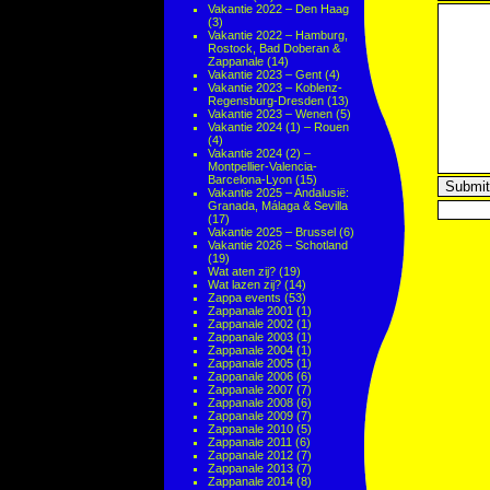
Vakantie 2022 – Den Haag
(3)
Vakantie 2022 – Hamburg,
Rostock, Bad Doberan &
Zappanale
(14)
Vakantie 2023 – Gent
(4)
Vakantie 2023 – Koblenz-
Regensburg-Dresden
(13)
Vakantie 2023 – Wenen
(5)
Vakantie 2024 (1) – Rouen
(4)
Vakantie 2024 (2) –
Montpellier-Valencia-
Barcelona-Lyon
(15)
Vakantie 2025 – Andalusië:
Granada, Málaga & Sevilla
(17)
Vakantie 2025 – Brussel
(6)
Vakantie 2026 – Schotland
(19)
Wat aten zij?
(19)
Wat lazen zij?
(14)
Zappa events
(53)
Zappanale 2001
(1)
Zappanale 2002
(1)
Zappanale 2003
(1)
Zappanale 2004
(1)
Zappanale 2005
(1)
Zappanale 2006
(6)
Zappanale 2007
(7)
Zappanale 2008
(6)
Zappanale 2009
(7)
Zappanale 2010
(5)
Zappanale 2011
(6)
Zappanale 2012
(7)
Zappanale 2013
(7)
Zappanale 2014
(8)