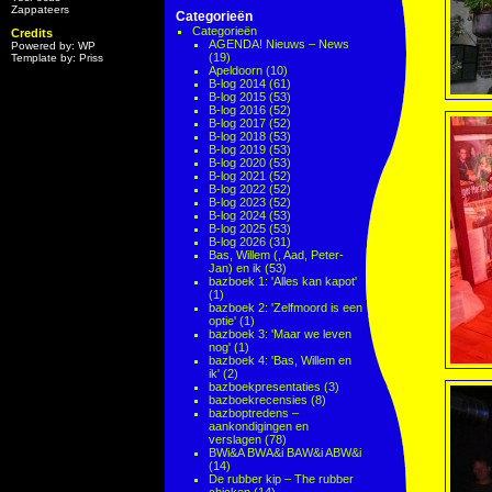
Zappateers
Categorieën
Categorieën
Credits
AGENDA! Nieuws – News
Powered by: WP
(19)
Template by: Priss
Apeldoorn
(10)
B-log 2014
(61)
B-log 2015
(53)
B-log 2016
(52)
B-log 2017
(52)
B-log 2018
(53)
B-log 2019
(53)
B-log 2020
(53)
B-log 2021
(52)
B-log 2022
(52)
B-log 2023
(52)
B-log 2024
(53)
B-log 2025
(53)
B-log 2026
(31)
Bas, Willem (, Aad, Peter-
Jan) en ik
(53)
bazboek 1: 'Alles kan kapot'
(1)
bazboek 2: 'Zelfmoord is een
optie'
(1)
bazboek 3: 'Maar we leven
nog'
(1)
bazboek 4: 'Bas, Willem en
ik'
(2)
bazboekpresentaties
(3)
bazboekrecensies
(8)
bazboptredens –
aankondigingen en
verslagen
(78)
BWi&A BWA&i BAW&i ABW&i
(14)
De rubber kip – The rubber