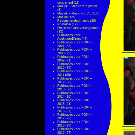
concerten!
(11)
Muziek – Mijn eerste platen
(3)
Muziek – Music – LIVE
(238)
MuziekTIPS –
Recommended music
(29)
Nostalgia
(12)
Onzin met een verlengsnoer
(13)
Publicaties voor
ApeldoornDirect
(43)
Publicaties voor FOK! –
2007
(38)
Publicaties voor FOK! –
2008
(79)
Publicaties voor FOK! –
2009
(71)
Publicaties voor FOK! –
2010
(70)
Publicaties voor FOK! –
2011
(59)
Publicaties voor FOK! –
2012
(58)
Publicaties voor FOK! –
2013
(50)
Publicaties voor FOK! –
2014
(16)
Publicaties voor FOK! –
2015
(21)
Publicaties voor FOK! –
2016
(27)
Publicaties voor FOK! –
2017
(28)
Publicaties voor FOK! –
2018
(27)
Publicaties voor FOK! –
2019
(27)