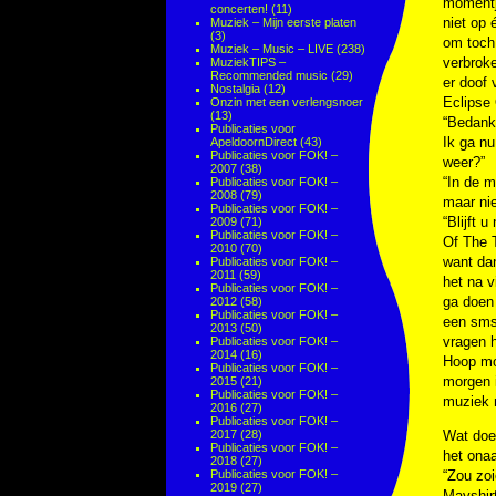
momentje
concerten!
(11)
niet op 
Muziek – Mijn eerste platen
(3)
om toch
Muziek – Music – LIVE
(238)
verbroke
MuziekTIPS –
Recommended music
(29)
er doof 
Nostalgia
(12)
Eclipse 
Onzin met een verlengsnoer
(13)
“Bedankt
Publicaties voor
Ik ga nu
ApeldoornDirect
(43)
Publicaties voor FOK! –
weer?”
2007
(38)
“In de m
Publicaties voor FOK! –
2008
(79)
maar nie
Publicaties voor FOK! –
“Blijft 
2009
(71)
Publicaties voor FOK! –
Of The T
2010
(70)
want da
Publicaties voor FOK! –
2011
(59)
het na v
Publicaties voor FOK! –
ga doen 
2012
(58)
Publicaties voor FOK! –
een sms
2013
(50)
vragen h
Publicaties voor FOK! –
2014
(16)
Hoop moe
Publicaties voor FOK! –
morgen i
2015
(21)
Publicaties voor FOK! –
muziek m
2016
(27)
Publicaties voor FOK! –
2017
(28)
Wat doe 
Publicaties voor FOK! –
het ona
2018
(27)
Publicaties voor FOK! –
“Zou zoi
2019
(27)
Mayshir