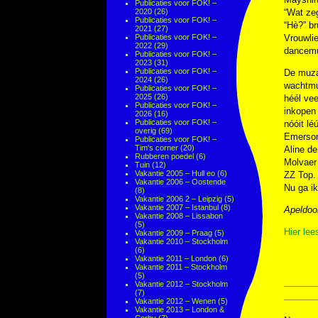
Publicaties voor FOK! –
2020
(26)
“Wat ze
Publicaties voor FOK! –
“Hè?” br
2021
(27)
Publicaties voor FOK! –
Vrouwli
2022
(29)
dancemuz
Publicaties voor FOK! –
2023
(31)
Publicaties voor FOK! –
De muzak
2024
(26)
wachtmuz
Publicaties voor FOK! –
2025
(26)
héél vee
Publicaties voor FOK! –
inkopen 
2026
(16)
Publicaties voor FOK! –
nóóit lé
overig
(69)
Emerson
Publicaties voor FOK! –
Tim's corner
(20)
Aline de
Rubberen poedel
(6)
Molvaer
Tuin
(12)
Vakantie 2005 – Hull eo
(6)
ZZ Top. 
Vakantie 2006 – Oostende
Nu ga ik
(8)
Vakantie 2006 2 – Leipzig
(5)
Vakantie 2007 – Istanbul
(8)
Apeldoo
Vakantie 2008 – Lissabon
(5)
Hier lee
Vakantie 2009 – Praag
(5)
Vakantie 2010 – Stockholm
(6)
Vakantie 2011 – London
(6)
Vakantie 2011 – Stockholm
(5)
Vakantie 2012 – Stockholm
(7)
Vakantie 2012 – Wenen
(5)
Vakantie 2013 – London &