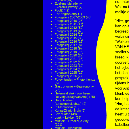
chicken
(14)
nu. Inte
Eveliens sieraden –
Wat nu t
Evelien's jewelry
(7)
FoolZ
(42)
mailtje 
For English only
(1)
Fotogalerij 2007-2009
(48)
“Hier, g
Fotogalerij 2010
(23)
Fotogalerij 2011
(17)
kan op e
Fotogalerij 2012
(50)
begreep 
Fotogalerij 2013
(46)
Fotogalerij 2014
(29)
verbind
Fotogalerij 2015
(33)
“Welko
Fotogalerij 2016
(12)
Fotogalerij 2017
(8)
VAN HET
Fotogalerij 2018
(9)
sneller 
Fotogalerij 2019
(16)
Fotogalerij 2020
(2)
kreeg ik
Fotogalerij 2021
(13)
doorverb
Fotogalerij 2022
(13)
Fotogalerij 2023
(30)
het bijb
Fotogalerij 2024
(16)
het dan 
Fotogalerij 2025
(22)
Fotogalerij 2026
(7)
gesprek.
Fotovrienden – Photo friendz
tijdens 
(5)
Gastronomie – Gastronomy
voor And
(76)
klonk e
Helemaal stuk (voorheen:
De verjaardag van Anja)
(25)
kon help
Hoop Gedoe
“Hm, he
(toneelgezelschap)
(2)
In Memoriam
(16)
de irrit
Kunst-Zinnig-Brein
(2)
heeft u 
Lex related
(49)
Luuk = Lekker
(38)
gedouwd 
Muziek – Draai al je vinyl
kabelbed
(151)
Muziek – Klassieke