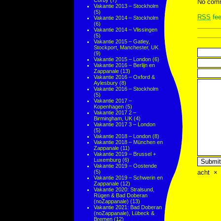
Corby
(7)
No comm
Vakantie 2013 – Stockholm
(5)
RSS
fee
Vakantie 2014 – Stockholm
(6)
Vakantie 2014 – Vlissingen
(5)
Vakantie 2015 – Gatley,
Stockport, Manchester, UK
(9)
Vakantie 2015 – London
(6)
Vakantie 2016 – Berlijn en
Zappanale
(13)
Vakantie 2016 – Oxford &
Aylesbury
(8)
Vakantie 2016 – Stockholm
(5)
Vakantie 2017 –
Kopenhagen
(5)
Vakantie 2017 2 –
Birmingham, UK
(4)
Vakantie 2017 3 – London
(5)
Vakantie 2018 – London
(8)
Vakantie 2018 – München en
Zappanale
(11)
Vakantie 2019 – Brussel +
Luxemburg
(6)
Vakantie 2019 – Oostende
acht
×
(5)
Vakantie 2019 – Schwerin en
Zappanale
(12)
Vakantie 2020: Stralsund,
Rügen & Bad Doberan
(noZappanale)
(13)
Vakantie 2021: Bad Doberan
(noZappanale), Lübeck &
Bremen
(12)