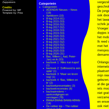
vergezel
Zappateers
Categorieën
geschrok
Categorieën
Credits
AGENDA! Nieuws – News
Powered by: WP
De jonge
(19)
Template by: Priss
ook door
Apeldoorn
(10)
B-log 2014
(61)
het lawa
B-log 2015
(53)
schrik 
B-log 2016
(52)
B-log 2017
(52)
Vroeger 
B-log 2018
(53)
dopjes i
B-log 2019
(53)
B-log 2020
(53)
het mobi
B-log 2021
(52)
Ik reed 
B-log 2022
(52)
B-log 2023
(52)
met het 
B-log 2024
(53)
meisjesa
B-log 2025
(53)
B-log 2026
(31)
demarree
Bas, Willem (, Aad, Peter-
Jan) en ik
(53)
Onlangs 
bazboek 1: 'Alles kan kapot'
(1)
internet
bazboek 2: 'Zelfmoord is een
plaatsen
optie'
(1)
bazboek 3: 'Maar we leven
mijn ni
nog'
(1)
gelezen.
bazboek 4: 'Bas, Willem en
ik'
(2)
al die g
bazboekpresentaties
(3)
iets moo
bazboekrecensies
(8)
bazboptredens –
niet gra
aankondigingen en
verzamel
verslagen
(78)
BWi&A BWA&i BAW&i ABW&i
en ensem
(14)
ook niet
De rubber kip – The rubber