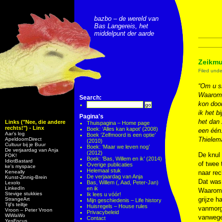
bazbo – de wereld van
Bas Langereis, het
middelpunt der aarde
Zeikmu
Filed und
“Om u sn
Waarom k
Search:
kon door
ik het b
Pagina's
het dan 
Links ("Nee, die andere
Thuispagina – Home page
rechts!") - Linx
Boek: ‘Alles kan kapot’ (2008)
een één.
Aar’s log
Boek ‘Zelfmoord is een optie’
Thielema
ApeldoornDirect
(2010)
Cultuur bij je Buur
Boek: ‘Maar we leven nog’
De verjaardag van Anja
(2012)
De knul
FOK!
Boek: ‘Bas, Willem en ik’ (2014)
IdiotBastard
of twee 
Overige publicaties
ke's myspace
Helemaal stuk
Keneally
naar rec
De verjaardag van Anja
Kunst-Zinnig-Brein
Dat was 
Bas, Willem (, Aad, Peter-Jan)
Lexolo
LinkedIn
en ik
Waarom s
Stevige stukkies
Ik lees u vóór!
grijze h
StrangeArt
Mijn geschiedenis – Life history
Tijl’s teiltje
Huisregels – House rules
vanmorge
Vroon – Peter Vroon
Privacybeleid
WiWaWo
vanwege 
Contact
YesFocus