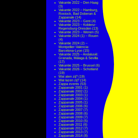
Vakantie 2022 – Den Haag
(3)
Vakantie 2022 – Hamburg,
Rostock, Bad Doberan &
Zappanale
(14)
Vakantie 2023 – Gent
(4)
Vakantie 2023 – Koblenz-
Regensburg-Dresden
(13)
Vakantie 2023 – Wenen
(5)
Vakantie 2024 (1) – Rouen
(4)
Vakantie 2024 (2) –
Montpellier-Valencia-
Barcelona-Lyon
(15)
Vakantie 2025 – Andalusië:
Granada, Málaga & Sevilla
(17)
Vakantie 2025 – Brussel
(6)
Vakantie 2026 – Schotland
(19)
Wat aten zij?
(19)
Wat lazen zij?
(14)
Zappa events
(53)
Zappanale 2001
(1)
Zappanale 2002
(1)
Zappanale 2003
(1)
Zappanale 2004
(1)
Zappanale 2005
(1)
Zappanale 2006
(6)
Zappanale 2007
(7)
Zappanale 2008
(6)
Zappanale 2009
(7)
Zappanale 2010
(5)
Zappanale 2011
(6)
Zappanale 2012
(7)
Zappanale 2013
(7)
Zappanale 2014
(8)