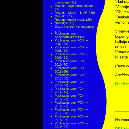
“Had u 
concerten!
(11)
Muziek – Mijn eerste platen
“Vetertj
(3)
“Oh, ma
Muziek – Music – LIVE
(238)
MuziekTIPS –
“Denken 
Recommended music
(29)
vernome
Nostalgia
(12)
Onzin met een verlengsnoer
(13)
Vrouwlie
Publicaties voor
Lopen gi
ApeldoornDirect
(43)
Publicaties voor FOK! –
halletje
2007
(38)
de lente
Publicaties voor FOK! –
2008
(79)
Vrouwlie
Publicaties voor FOK! –
Ik zett
2009
(71)
Publicaties voor FOK! –
2010
(70)
(Deze co
Publicaties voor FOK! –
2011
(59)
Apeldoo
Publicaties voor FOK! –
2012
(58)
Publicaties voor FOK! –
Hier lee
2013
(50)
Publicaties voor FOK! –
2014
(16)
Publicaties voor FOK! –
2015
(21)
Publicaties voor FOK! –
2016
(27)
Publicaties voor FOK! –
2017
(28)
Publicaties voor FOK! –
No comm
2018
(27)
Publicaties voor FOK! –
2019
(27)
RSS
fee