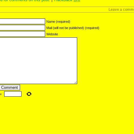
Leave a comm
Name (required)
Mail (will not be published) (required)
Website
=