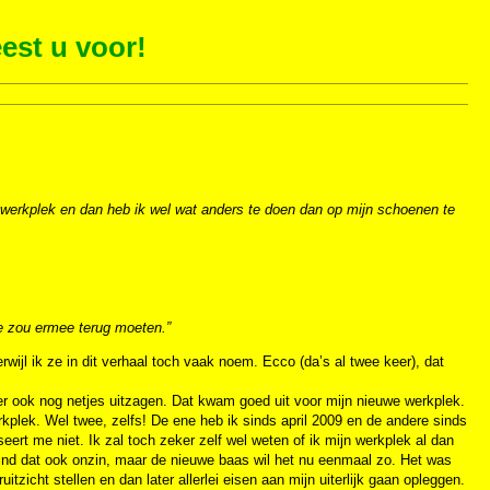
est u voor!
 werkplek en dan heb ik wel wat anders te doen dan op mijn schoenen te
e zou ermee terug moeten.”
rwijl ik ze in dit verhaal toch vaak noem. Ecco (da’s al twee keer), dat
 er ook nog netjes uitzagen. Dat kwam goed uit voor mijn nieuwe werkplek.
kplek. Wel twee, zelfs! De ene heb ik sinds april 2009 en de andere sinds
ert me niet. Ik zal toch zeker zelf wel weten of ik mijn werkplek al dan
vind dat ook onzin, maar de nieuwe baas wil het nu eenmaal zo. Het was
icht stellen en dan later allerlei eisen aan mijn uiterlijk gaan opleggen.