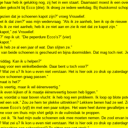
ge haar heb ik gelukkig nog, zij het in een staart. Daarnaast moest ik een o
den gekocht bij Ecco (drie). Ik droeg ze iedere werkdag. Bij thuiskomst schopte
gezien dat je schoenen kapot zijn?” vroeg Vrouwlief.
t ik dat zien?” was mijn wedervraag. “Als ik ze aanheb, ben ik op de nieuwe
Als ik ze niet aanheb, heb ik ze niet aan en zie ik niet dat ze kapot zijn.”
 kapot,” zei Vrouwlief.
” riep ik uit. “Die peperdure Ecco’s?” (vier)
 kapot.”
 ik heb ze al een jaar of wat. Dan slijten ze.”
l van beide schoenen is gescheurd en bijna doormidden. Dat mag toch niet. J
iddag. Kan ik u helpen?”
aag voor een winkelbediende. Daar bent u toch voor?”
 Wat zei u? Ik kon u even niet verstaan. Het is hier ook zo druk op zaterdag
deze schoenen graag passen.”
aat is het?”
r is veertig, maar ik wil éénenveertig.”
ik even kijken of ik maatje éénenveertig boven heb liggen.”
, voordat u naar boven vlucht: ik heb nog een probleem. Ik loop op blote pote
wel een sok.” Zou ze hem ter plekke uittrekken? Lekkere benen had ze wel. Ze
euwe Ecco’s (vijf) én met een paar sokjes. Het ware heel dunne gevalletjes en
e voor om thuis mijn shirt gelijk in de vuilnisbak te proppen.
,” zei ik. “Ik had mijn oude schoenen ook mee moeten nemen. De zool ervan i
 Wat zei u? Ik kon u even niet verstaan. Het is hier ook zo druk op zaterdag