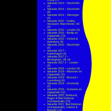
Corby
(7)
Vakantie 2013 – Stockholm
(5)
Vakantie 2014 – Stockholm
(6)
Vakantie 2014 – Vlissingen
(5)
Vakantie 2015 – Gatley,
Stockport, Manchester, UK
(9)
Vakantie 2015 – London
(6)
Vakantie 2016 – Berlijn en
Zappanale
(13)
Vakantie 2016 – Oxford &
Aylesbury
(8)
Vakantie 2016 – Stockholm
(5)
Vakantie 2017 –
Kopenhagen
(5)
Vakantie 2017 2 –
Birmingham, UK
(4)
Vakantie 2017 3 – London
(5)
Vakantie 2018 – London
(8)
Vakantie 2018 – München en
Zappanale
(11)
Vakantie 2019 – Brussel +
Luxemburg
(6)
Vakantie 2019 – Oostende
(5)
Vakantie 2019 – Schwerin en
Zappanale
(12)
Vakantie 2020: Stralsund,
Rügen & Bad Doberan
(noZappanale)
(13)
Vakantie 2021: Bad Doberan
(noZappanale), Lübeck &
Bremen
(12)