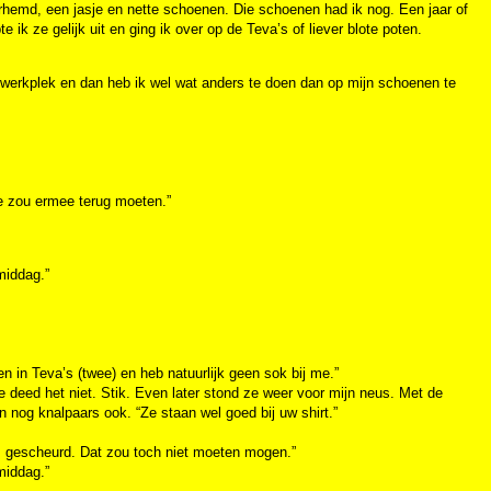
verhemd, een jasje en nette schoenen. Die schoenen had ik nog. Een jaar of
 ik ze gelijk uit en ging ik over op de Teva’s of liever blote poten.
 werkplek en dan heb ik wel wat anders te doen dan op mijn schoenen te
e zou ermee terug moeten.”
middag.”
n in Teva’s (twee) en heb natuurlijk geen sok bij me.”
 deed het niet. Stik. Even later stond ze weer voor mijn neus. Met de
 nog knalpaars ook. “Ze staan wel goed bij uw shirt.”
s gescheurd. Dat zou toch niet moeten mogen.”
middag.”