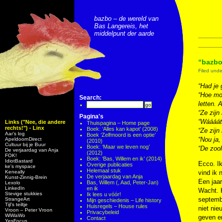
bazbo – de wereld van
Bas Langereis, het
middelpunt der aarde
“bazbo
Filed und
“Had je 
“Hoe moe
Search:
letten. 
“Ze zijn
Pagina's
“Wáááát?
Links ("Nee, die andere
Thuispagina – Home page
rechts!") - Linx
Boek: ‘Alles kan kapot’ (2008)
“Ze zijn
Aar’s log
Boek ‘Zelfmoord is een optie’
“Nou ja,
ApeldoornDirect
(2010)
Cultuur bij je Buur
Boek: ‘Maar we leven nog’
“De zoo
De verjaardag van Anja
(2012)
FOK!
Boek: ‘Bas, Willem en ik’ (2014)
IdiotBastard
Ecco. Ik
Overige publicaties
ke's myspace
Helemaal stuk
Keneally
vind ik 
De verjaardag van Anja
Kunst-Zinnig-Brein
Een jaar
Bas, Willem (, Aad, Peter-Jan)
Lexolo
LinkedIn
en ik
Wacht. H
Stevige stukkies
Ik lees u vóór!
septembe
StrangeArt
Mijn geschiedenis – Life history
Tijl’s teiltje
Huisregels – House rules
niet nie
Vroon – Peter Vroon
Privacybeleid
WiWaWo
geven en
Contact
YesFocus