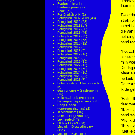
“Heeft u
chicken
(14)
Eveliens sieraden –
Tien min
Evelien's jewelry
(7)
FoolZ
(42)
For English only
(1)
Twee dag
Fotogalerij 2007-2009
(48)
strak ro
Fotogalerij 2010
(23)
Fotogalerij 2011
(17)
in het h
Fotogalerij 2012
(50)
die van 
Fotogalerij 2013
(46)
Fotogalerij 2014
(29)
het ding
Fotogalerij 2015
(33)
hand teg
Fotogalerij 2016
(12)
Fotogalerij 2017
(8)
Fotogalerij 2018
(9)
“Het zal
Fotogalerij 2019
(16)
nieuwe e
Fotogalerij 2020
(2)
Fotogalerij 2021
(13)
mijn voe
Fotogalerij 2022
(13)
De dag e
Fotogalerij 2023
(30)
Fotogalerij 2024
(16)
Maar als
Fotogalerij 2025
(22)
op leek.
Fotogalerij 2026
(7)
Fotovrienden – Photo friendz
De rest 
(5)
ik de g
Gastronomie – Gastronomy
(76)
Helemaal stuk (voorheen:
“Hallo. 
De verjaardag van Anja)
(25)
daar wat
Hoop Gedoe
(toneelgezelschap)
(2)
“Ik zet 
In Memoriam
(16)
hand so
Kunst-Zinnig-Brein
(2)
Lex related
(49)
“Als ik 
Luuk = Lekker
(38)
“Ik zet 
Muziek – Draai al je vinyl
(151)
“Met je 
Muziek – Klassieke