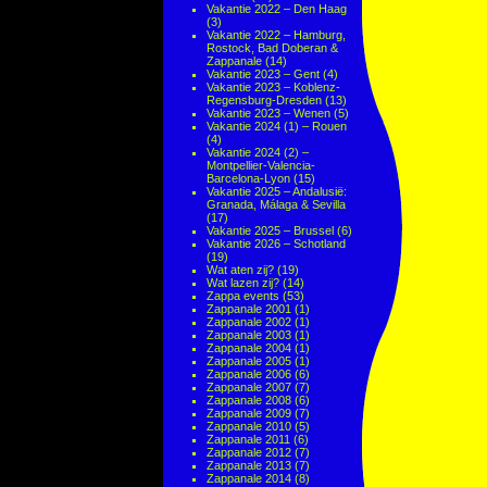
Vakantie 2022 – Den Haag
(3)
Vakantie 2022 – Hamburg,
Rostock, Bad Doberan &
Zappanale
(14)
Vakantie 2023 – Gent
(4)
Vakantie 2023 – Koblenz-
Regensburg-Dresden
(13)
Vakantie 2023 – Wenen
(5)
Vakantie 2024 (1) – Rouen
(4)
Vakantie 2024 (2) –
Montpellier-Valencia-
Barcelona-Lyon
(15)
Vakantie 2025 – Andalusië:
Granada, Málaga & Sevilla
(17)
Vakantie 2025 – Brussel
(6)
Vakantie 2026 – Schotland
(19)
Wat aten zij?
(19)
Wat lazen zij?
(14)
Zappa events
(53)
Zappanale 2001
(1)
Zappanale 2002
(1)
Zappanale 2003
(1)
Zappanale 2004
(1)
Zappanale 2005
(1)
Zappanale 2006
(6)
Zappanale 2007
(7)
Zappanale 2008
(6)
Zappanale 2009
(7)
Zappanale 2010
(5)
Zappanale 2011
(6)
Zappanale 2012
(7)
Zappanale 2013
(7)
Zappanale 2014
(8)