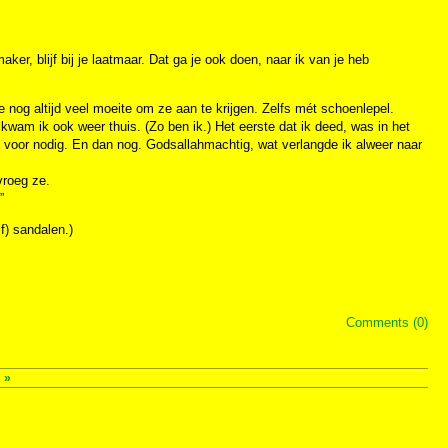
er, blijf bij je laatmaar. Dat ga je ook doen, naar ik van je heb
 nog altijd veel moeite om ze aan te krijgen. Zelfs mét schoenlepel.
kwam ik ook weer thuis. (Zo ben ik.) Het eerste dat ik deed, was in het
en voor nodig. En dan nog. Godsallahmachtig, wat verlangde ik alweer naar
vroeg ze.
”
f) sandalen.)
Comments (0)
s
»