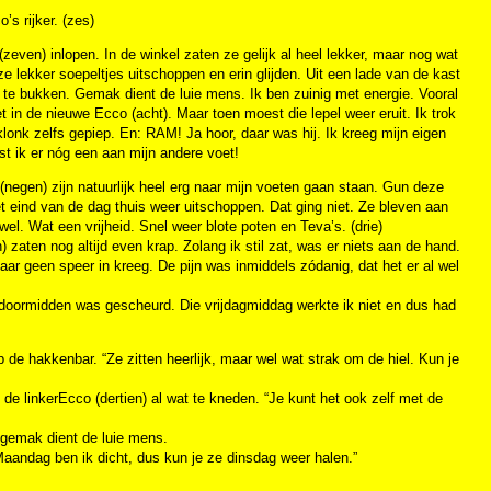
’s rijker. (zes)
en) inlopen. In de winkel zaten ze gelijk al heel lekker, maar nog wat
e lekker soepeltjes uitschoppen en erin glijden. Uit een lade van de kast
oef te bukken. Gemak dient de luie mens. Ik ben zuinig met energie. Vooral
t in de nieuwe Ecco (acht). Maar toen moest die lepel weer eruit. Ik trok
Er klonk zelfs gepiep. En: RAM! Ja hoor, daar was hij. Ik kreeg mijn eigen
t ik er nóg een aan mijn andere voet!
(negen) zijn natuurlijk heel erg naar mijn voeten gaan staan. Gun deze
 eind van de dag thuis weer uitschoppen. Dat ging niet. Ze bleven aan
wel. Wat een vrijheid. Snel weer blote poten en Teva’s. (drie)
zaten nog altijd even krap. Zolang ik stil zat, was er niets aan de hand.
r maar geen speer in kreeg. De pijn was inmiddels zódanig, dat het er al wel
a doormidden was gescheurd. Die vrijdagmiddag werkte ik niet en dus had
 de hakkenbar. “Ze zitten heerlijk, maar wel wat strak om de hiel. Kun je
de linkerEcco (dertien) al wat te kneden. “Je kunt het ook zelf met de
n gemak dient de luie mens.
 Maandag ben ik dicht, dus kun je ze dinsdag weer halen.”