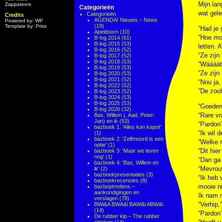
Mijn lan
Zappateers
Categorieën
wat gele
Categorieën
Credits
AGENDA! Nieuws – News
Powered by: WP
(19)
Template by: Priss
“Had je 
Apeldoorn
(10)
“Hoe moe
B-log 2014
(61)
B-log 2015
(53)
letten. 
B-log 2016
(52)
“Ze zijn
B-log 2017
(52)
B-log 2018
(53)
“Wáááát?
B-log 2019
(53)
“Ze zijn
B-log 2020
(53)
B-log 2021
(52)
“Nou ja,
B-log 2022
(52)
“De zoo
B-log 2023
(52)
B-log 2024
(53)
B-log 2025
(53)
“Goedem
B-log 2026
(32)
“Rare vr
Bas, Willem (, Aad, Peter-
Jan) en ik
(53)
“Pardon?
bazboek 1: 'Alles kan kapot'
“Ik wil 
(1)
bazboek 2: 'Zelfmoord is een
“Welke m
optie'
(1)
“Dit hie
bazboek 3: 'Maar we leven
nog'
(1)
“Dan ga 
bazboek 4: 'Bas, Willem en
“Mevrouw
ik'
(2)
bazboekpresentaties
(3)
“Ik heb 
bazboekrecensies
(8)
mooie ni
bazboptredens –
aankondigingen en
Ik nam m
verslagen
(78)
“Verhip
BWi&A BWA&i BAW&i ABW&i
(14)
“Pardon?
De rubber kip – The rubber