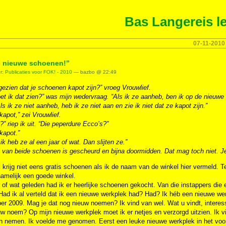
Bas Langereis le
07-11-2010
 nieuwe schoenen!”
er:
Publicaties voor FOK! - 2010
— bazbo @ 22:49
gezien dat je schoenen kapot zijn?” vroeg Vrouwlief.
t ik dat zien?” was mijn wedervraag. “Als ik ze aanheb, ben ik op de nieuwe
Als ik ze niet aanheb, heb ik ze niet aan en zie ik niet dat ze kapot zijn.”
 kapot,” zei Vrouwlief.
” riep ik uit. “Die peperdure Ecco’s?”
 kapot.”
 ik heb ze al een jaar of wat. Dan slijten ze.”
l van beide schoenen is gescheurd en bijna doormidden. Dat mag toch niet. J
 krijg niet eens gratis schoenen als ik de naam van de winkel hier vermeld. Te
namelijk een goede winkel.
 of wat geleden had ik er heerlijke schoenen gekocht. Van die instappers die
ad ik al verteld dat ik een nieuwe werkplek had? Had? Ik héb een nieuwe wer
r 2009. Mag je dat nog nieuw noemen? Ik vind van wel. Wat u vindt, interesse
uw noem? Op mijn nieuwe werkplek moet ik er netjes en verzorgd uitzien. Ik 
 nemen. Ik voelde me genomen. Eerst een leuke nieuwe werkplek in het vooruitz