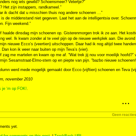
anders nog iets gewild? Schoensmeer? Vetertje?”
e? Het zijn instappers, randkameel.”
ar ik dacht dat u misschien thuis nog andere schoenen …”
is de middenstand niet gegeven. Laat het aan de intelligentsia over. Schoenmak
n. Fijn weekend.”
f haalde dinsdag mijn schoenen op. Gisterenmorgen trok ik ze aan. Het kostte
ng wel. Ik kwam zonder al te veel pijn op de nieuwe werkplek aan. Die avond 
 mijn nieuwe Ecco’s (veertien) uitschoppen. Daar had ik nog altijd twee hand
. Dan kon ik weer naar buiten op mijn Teva’s (vier).
f zag me martelen en kwam op me af. “Wat trek jij nou voor moeilijk hoofd?” 
e mijn Sesamstraat-Elmo-stem op en piepte van pijn. “bazbo nieuwe schoenen!
lumn werd mede mogelijk gemaakt door Ecco (vijftien) schoenen en Teva (vij
rn, november 2010
s je ‘m op FOK!
.
• • •
Geen reactie
ents yet.
d for comments on this post.
|
TrackBack
URI