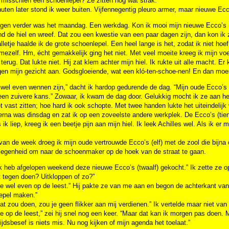
 misschien een schoenlepel? Ze zitten nog wat strak.”
uten later stond ik weer buiten. Vijfennegentig pleuro armer, maar nieuwe Ecco
en verder was het maandag. Een werkdag. Kon ik mooi mijn nieuwe Ecco’s (zev
nd de hiel en wreef. Dat zou een kwestie van een paar dagen zijn, dan kon ik z
alletje haalde ik de grote schoenlepel. Een heel lange is het, zodat ik niet h
mezelf. Hm, écht gemakkelijk ging het niet. Met veel moeite kreeg ik mijn voe
 terug. Dat lukte niet. Hij zat klem achter mijn hiel. Ik rukte uit alle macht. 
en mijn gezicht aan. Godsgloeiende, wat een kló-ten-schoe-nen! En dan moes
 wel even wennen zijn,” dacht ik hardop gedurende de dag. “Mijn oude Ecco’s 
en zuivere kans.” Zowaar, ik kwam de dag door. Gelukkig mocht ik ze aan het
t vast zitten; hoe hard ik ook schopte. Met twee handen lukte het uiteindelijk 
rna was dinsdag en zat ik op een zoveelste andere werkplek. De Ecco’s (tien) 
 ik liep, kreeg ik een beetje pijn aan mijn hiel. Ik leek Achilles wel. Als ik e
van de week droeg ik mijn oude vertrouwde Ecco’s (elf) met de zool die bijn
elegenheid om naar de schoenmaker op de hoek van de straat te gaan.
Ik heb afgelopen weekend deze nieuwe Ecco’s (twaalf) gekocht.” Ik zette ze op
 tegen doen? Uitkloppen of zo?”
ze wel even op de leest.” Hij pakte ze van me aan en begon de achterkant van 
epel maken.”
dat zou doen, zou je geen flikker aan mij verdienen.” Ik vertelde maar niet va
ze op de leest,” zei hij snel nog een keer. “Maar dat kan ik morgen pas doen.
tijdsbesef is niets mis. Nu nog kijken of mijn agenda het toelaat.”