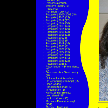
chicken
(14)
Eveliens sieraden –
Evelien's jewelry
(7)
FoolZ
(42)
For English only
(1)
Fotogalerij 2007-2009
(48)
Fotogalerij 2010
(23)
Fotogalerij 2011
(17)
Fotogalerij 2012
(50)
Fotogalerij 2013
(46)
Fotogalerij 2014
(29)
Fotogalerij 2015
(33)
Fotogalerij 2016
(12)
Fotogalerij 2017
(8)
Fotogalerij 2018
(9)
Fotogalerij 2019
(16)
Fotogalerij 2020
(2)
Fotogalerij 2021
(13)
Fotogalerij 2022
(13)
Fotogalerij 2023
(30)
Fotogalerij 2024
(16)
Fotogalerij 2025
(22)
Fotogalerij 2026
(7)
Fotovrienden – Photo friendz
(5)
Gastronomie – Gastronomy
(76)
Helemaal stuk (voorheen:
De verjaardag van Anja)
(25)
Hoop Gedoe
(toneelgezelschap)
(2)
In Memoriam
(16)
Kunst-Zinnig-Brein
(2)
Lex related
(49)
Luuk = Lekker
(38)
Muziek – Draai al je vinyl
(151)
Muziek – Klassieke