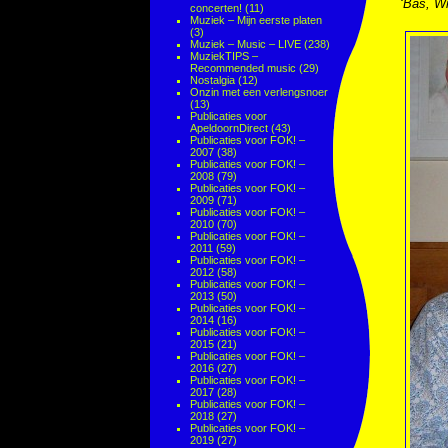
‘Bas, Wi
concerten!
(11)
Muziek – Mijn eerste platen
(3)
Muziek – Music – LIVE
(238)
MuziekTIPS –
Recommended music
(29)
Nostalgia
(12)
Onzin met een verlengsnoer
(13)
Publicaties voor
ApeldoornDirect
(43)
Publicaties voor FOK! –
2007
(38)
Publicaties voor FOK! –
2008
(79)
Publicaties voor FOK! –
2009
(71)
Publicaties voor FOK! –
2010
(70)
Publicaties voor FOK! –
2011
(59)
Publicaties voor FOK! –
2012
(58)
Publicaties voor FOK! –
2013
(50)
Publicaties voor FOK! –
2014
(16)
Publicaties voor FOK! –
2015
(21)
Publicaties voor FOK! –
2016
(27)
Publicaties voor FOK! –
2017
(28)
Publicaties voor FOK! –
2018
(27)
Publicaties voor FOK! –
2019
(27)