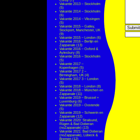
Corby
(7)
Vakantie 2013 – Stockholm
(5)
Vakantie 2014 – Stockholm
(6)
Vakantie 2014 – Vlissingen
(5)
Vakantie 2015 – Gatley,
Stockport, Manchester, UK
(9)
Vakantie 2015 – London
(6)
Vakantie 2016 – Berlijn en
Zappanale
(13)
Vakantie 2016 – Oxford &
Aylesbury
(8)
Vakantie 2016 – Stockholm
(5)
Vakantie 2017 –
Kopenhagen
(5)
Vakantie 2017 2 –
Birmingham, UK
(4)
Vakantie 2017 3 – London
(5)
Vakantie 2018 – London
(8)
Vakantie 2018 – München en
Zappanale
(11)
Vakantie 2019 – Brussel +
Luxemburg
(6)
Vakantie 2019 – Oostende
(5)
Vakantie 2019 – Schwerin en
Zappanale
(12)
Vakantie 2020: Stralsund,
Rügen & Bad Doberan
(noZappanale)
(13)
Vakantie 2021: Bad Doberan
(noZappanale), Lübeck &
Bremen
(12)