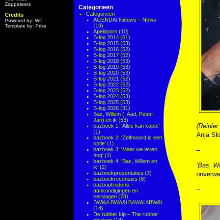
Zappateers
Categorieën
Categorieën
Credits
AGENDA! Nieuws – News
Powered by: WP
(19)
Template by: Priss
Apeldoorn
(10)
B-log 2014
(61)
B-log 2015
(53)
B-log 2016
(52)
B-log 2017
(52)
B-log 2018
(53)
B-log 2019
(53)
B-log 2020
(53)
B-log 2021
(52)
B-log 2022
(52)
B-log 2023
(52)
B-log 2024
(53)
B-log 2025
(53)
B-log 2026
(31)
Bas, Willem (, Aad, Peter-
Jan) en ik
(53)
(Reinie
bazboek 1: 'Alles kan kapot'
(1)
Anja Sl
bazboek 2: 'Zelfmoord is een
optie'
(1)
bazboek 3: 'Maar we leven
–
nog'
(1)
bazboek 4: 'Bas, Willem en
‘Bas, Wi
ik'
(2)
bazboekpresentaties
(3)
onverwa
bazboekrecensies
(8)
bazboptredens –
–
aankondigingen en
verslagen
(78)
BWi&A BWA&i BAW&i ABW&i
(14)
De rubber kip – The rubber