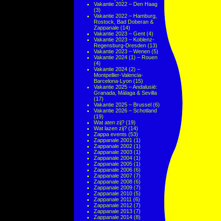
Vakantie 2022 – Den Haag
(3)
Vakantie 2022 – Hamburg,
Rostock, Bad Doberan &
Zappanale
(14)
Vakantie 2023 – Gent
(4)
Vakantie 2023 – Koblenz-
Regensburg-Dresden
(13)
Vakantie 2023 – Wenen
(5)
Vakantie 2024 (1) – Rouen
(4)
Vakantie 2024 (2) –
Montpellier-Valencia-
Barcelona-Lyon
(15)
Vakantie 2025 – Andalusië:
Granada, Málaga & Sevilla
(17)
Vakantie 2025 – Brussel
(6)
Vakantie 2026 – Schotland
(19)
Wat aten zij?
(19)
Wat lazen zij?
(14)
Zappa events
(53)
Zappanale 2001
(1)
Zappanale 2002
(1)
Zappanale 2003
(1)
Zappanale 2004
(1)
Zappanale 2005
(1)
Zappanale 2006
(6)
Zappanale 2007
(7)
Zappanale 2008
(6)
Zappanale 2009
(7)
Zappanale 2010
(5)
Zappanale 2011
(6)
Zappanale 2012
(7)
Zappanale 2013
(7)
Zappanale 2014
(8)