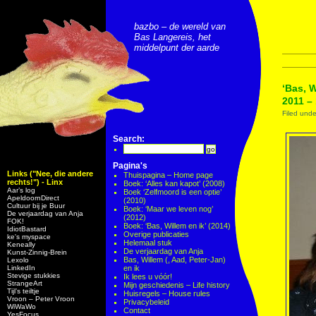
bazbo – de wereld van
Bas Langereis, het
middelpunt der aarde
‘Bas, W
2011 –
Filed und
Search:
Pagina's
Links ("Nee, die andere
Thuispagina – Home page
rechts!") - Linx
Boek: ‘Alles kan kapot’ (2008)
Aar’s log
Boek ‘Zelfmoord is een optie’
ApeldoornDirect
(2010)
Cultuur bij je Buur
Boek: ‘Maar we leven nog’
De verjaardag van Anja
(2012)
FOK!
Boek: ‘Bas, Willem en ik’ (2014)
IdiotBastard
Overige publicaties
ke's myspace
Helemaal stuk
Keneally
De verjaardag van Anja
Kunst-Zinnig-Brein
Bas, Willem (, Aad, Peter-Jan)
Lexolo
LinkedIn
en ik
Stevige stukkies
Ik lees u vóór!
StrangeArt
Mijn geschiedenis – Life history
Tijl’s teiltje
Huisregels – House rules
Vroon – Peter Vroon
Privacybeleid
WiWaWo
Contact
YesFocus