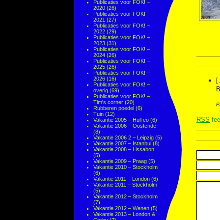
Publicaties voor FOK! –
2020
(26)
Publicaties voor FOK! –
2021
(27)
Publicaties voor FOK! –
2022
(29)
Publicaties voor FOK! –
2023
(31)
Publicaties voor FOK! –
2024
(26)
Publicaties voor FOK! –
2025
(26)
Publicaties voor FOK! –
2026
(16)
[
Publicaties voor FOK! –
B
overig
(69)
Publicaties voor FOK! –
Tim's corner
(20)
P
Rubberen poedel
(6)
Tuin
(12)
RSS
fee
Vakantie 2005 – Hull eo
(6)
Vakantie 2006 – Oostende
(8)
Vakantie 2006 2 – Leipzig
(5)
Vakantie 2007 – Istanbul
(8)
Vakantie 2008 – Lissabon
(5)
Vakantie 2009 – Praag
(5)
Vakantie 2010 – Stockholm
(6)
Vakantie 2011 – London
(6)
Vakantie 2011 – Stockholm
(5)
Vakantie 2012 – Stockholm
(7)
Vakantie 2012 – Wenen
(5)
Vakantie 2013 – London &