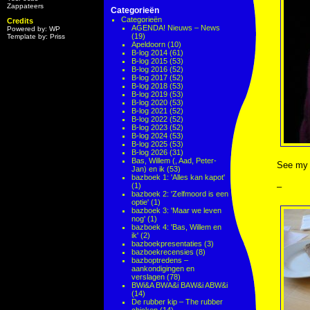
Zappateers
Categorieën
Categorieën
Credits
AGENDA! Nieuws – News
Powered by: WP
(19)
Template by: Priss
Apeldoorn
(10)
B-log 2014
(61)
B-log 2015
(53)
B-log 2016
(52)
B-log 2017
(52)
B-log 2018
(53)
B-log 2019
(53)
B-log 2020
(53)
B-log 2021
(52)
B-log 2022
(52)
B-log 2023
(52)
B-log 2024
(53)
B-log 2025
(53)
B-log 2026
(31)
Bas, Willem (, Aad, Peter-
See my Y
Jan) en ik
(53)
bazboek 1: 'Alles kan kapot'
(1)
–
bazboek 2: 'Zelfmoord is een
optie'
(1)
bazboek 3: 'Maar we leven
nog'
(1)
bazboek 4: 'Bas, Willem en
ik'
(2)
bazboekpresentaties
(3)
bazboekrecensies
(8)
bazboptredens –
aankondigingen en
verslagen
(78)
BWi&A BWA&i BAW&i ABW&i
(14)
De rubber kip – The rubber