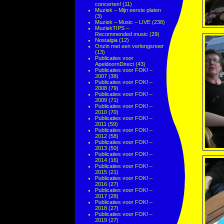
concerten!
(11)
Muziek – Mijn eerste platen
(3)
Muziek – Music – LIVE
(238)
MuziekTIPS –
Recommended music
(29)
Nostalgia
(12)
Onzin met een verlengsnoer
(13)
Publicaties voor
ApeldoornDirect
(43)
Publicaties voor FOK! –
2007
(38)
Publicaties voor FOK! –
2008
(79)
Publicaties voor FOK! –
2009
(71)
Publicaties voor FOK! –
2010
(70)
Publicaties voor FOK! –
2011
(59)
Publicaties voor FOK! –
2012
(58)
Publicaties voor FOK! –
2013
(50)
Publicaties voor FOK! –
2014
(16)
Publicaties voor FOK! –
2015
(21)
Publicaties voor FOK! –
2016
(27)
Publicaties voor FOK! –
2017
(28)
Publicaties voor FOK! –
2018
(27)
Publicaties voor FOK! –
2019
(27)