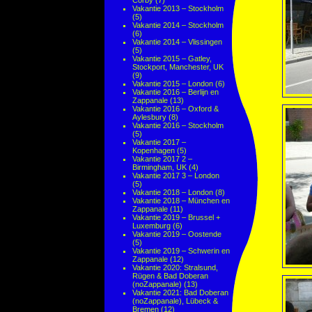
Corby
(7)
Vakantie 2013 – Stockholm
(5)
Vakantie 2014 – Stockholm
(6)
Vakantie 2014 – Vlissingen
(5)
Vakantie 2015 – Gatley,
Stockport, Manchester, UK
(9)
Vakantie 2015 – London
(6)
Vakantie 2016 – Berlijn en
Zappanale
(13)
Vakantie 2016 – Oxford &
Aylesbury
(8)
Vakantie 2016 – Stockholm
(5)
Vakantie 2017 –
Kopenhagen
(5)
Vakantie 2017 2 –
Birmingham, UK
(4)
Vakantie 2017 3 – London
(5)
Vakantie 2018 – London
(8)
Vakantie 2018 – München en
Zappanale
(11)
Vakantie 2019 – Brussel +
Luxemburg
(6)
Vakantie 2019 – Oostende
(5)
Vakantie 2019 – Schwerin en
Zappanale
(12)
Vakantie 2020: Stralsund,
Rügen & Bad Doberan
(noZappanale)
(13)
Vakantie 2021: Bad Doberan
(noZappanale), Lübeck &
Bremen
(12)