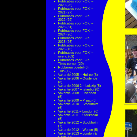
Publicaties voor FOK! –
2020
(26)
Publicaties voor FOK! –
2021
(27)
Publicaties voor FOK! –
2022
(29)
Publicaties voor FOK! –
2023
(31)
Publicaties voor FOK! –
2024
(26)
Publicaties voor FOK! –
2025
(26)
Publicaties voor FOK! –
2026
(16)
Publicaties voor FOK! –
overig
(69)
Publicaties voor FOK! –
Tim's corner
(20)
Rubberen poedel
(6)
Tuin
(12)
Vakantie 2005 – Hull eo
(6)
Vakantie 2006 – Oostende
(8)
Vakantie 2006 2 – Leipzig
(5)
Vakantie 2007 – Istanbul
(8)
Vakantie 2008 – Lissabon
(5)
Vakantie 2009 – Praag
(5)
Vakantie 2010 – Stockholm
(6)
Vakantie 2011 – London
(6)
Vakantie 2011 – Stockholm
(5)
Vakantie 2012 – Stockholm
(7)
Vakantie 2012 – Wenen
(5)
Vakantie 2013 – London &