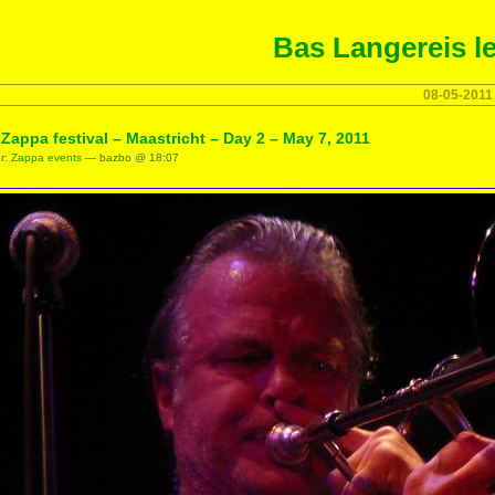
Bas Langereis le
08-05-2011
Zappa festival – Maastricht – Day 2 – May 7, 2011
er:
Zappa events
— bazbo @ 18:07