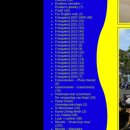
chicken
(14)
Eveliens sieraden –
Evelien's jewelry
(7)
FoolZ
(42)
For English only
(1)
Fotogalerij 2007-2009
(48)
Fotogalerij 2010
(23)
Fotogalerij 2011
(17)
Fotogalerij 2012
(50)
Fotogalerij 2013
(46)
Fotogalerij 2014
(29)
Fotogalerij 2015
(33)
Fotogalerij 2016
(12)
Fotogalerij 2017
(8)
Fotogalerij 2018
(9)
Fotogalerij 2019
(16)
Fotogalerij 2020
(2)
Fotogalerij 2021
(13)
Fotogalerij 2022
(13)
Fotogalerij 2023
(30)
Fotogalerij 2024
(16)
Fotogalerij 2025
(22)
Fotogalerij 2026
(7)
Fotovrienden – Photo friendz
(5)
Gastronomie – Gastronomy
(76)
Helemaal stuk (voorheen:
De verjaardag van Anja)
(25)
Hoop Gedoe
(toneelgezelschap)
(2)
In Memoriam
(16)
Kunst-Zinnig-Brein
(2)
Lex related
(49)
Luuk = Lekker
(38)
Muziek – Draai al je vinyl
(151)
Muziek – Klassieke