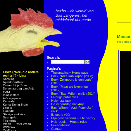
bazbo – de wereld van
Bas Langereis, het
middelpunt der aarde
Mosae 
Filed und
Search:
Pagina's
Links ("Nee, die andere
Thuispagina – Home page
rechts!") - Linx
Boek: ‘Alles kan kapot’ (2008)
Aar’s log
Boek ‘Zelfmoord is een optie’
ApeldoornDirect
(2010)
Cultuur bij je Buur
Boek: ‘Maar we leven nog’
De verjaardag van Anja
(2012)
FOK!
Boek: ‘Bas, Willem en ik’ (2014)
IdiotBastard
Overige publicaties
ke's myspace
Helemaal stuk
Keneally
De verjaardag van Anja
Kunst-Zinnig-Brein
Bas, Willem (, Aad, Peter-Jan)
Lexolo
LinkedIn
en ik
Stevige stukkies
Ik lees u vóór!
StrangeArt
Mijn geschiedenis – Life history
Tijl’s teiltje
Huisregels – House rules
Vroon – Peter Vroon
Privacybeleid
WiWaWo
Contact
YesFocus