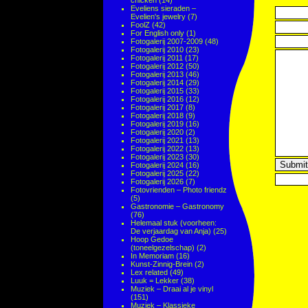
chicken
(14)
Eveliens sieraden –
Evelien's jewelry
(7)
FoolZ
(42)
For English only
(1)
Fotogalerij 2007-2009
(48)
Fotogalerij 2010
(23)
Fotogalerij 2011
(17)
Fotogalerij 2012
(50)
Fotogalerij 2013
(46)
Fotogalerij 2014
(29)
Fotogalerij 2015
(33)
Fotogalerij 2016
(12)
Fotogalerij 2017
(8)
Fotogalerij 2018
(9)
Fotogalerij 2019
(16)
Fotogalerij 2020
(2)
Fotogalerij 2021
(13)
Fotogalerij 2022
(13)
Fotogalerij 2023
(30)
Fotogalerij 2024
(16)
Fotogalerij 2025
(22)
Fotogalerij 2026
(7)
Fotovrienden – Photo friendz
(5)
Gastronomie – Gastronomy
(76)
Helemaal stuk (voorheen:
De verjaardag van Anja)
(25)
Hoop Gedoe
(toneelgezelschap)
(2)
In Memoriam
(16)
Kunst-Zinnig-Brein
(2)
Lex related
(49)
Luuk = Lekker
(38)
Muziek – Draai al je vinyl
(151)
Muziek – Klassieke