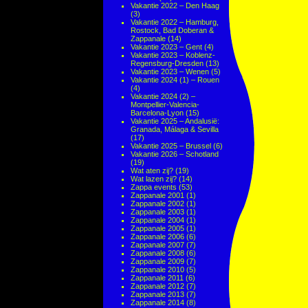
Vakantie 2022 – Den Haag
(3)
Vakantie 2022 – Hamburg,
Rostock, Bad Doberan &
Zappanale
(14)
Vakantie 2023 – Gent
(4)
Vakantie 2023 – Koblenz-
Regensburg-Dresden
(13)
Vakantie 2023 – Wenen
(5)
Vakantie 2024 (1) – Rouen
(4)
Vakantie 2024 (2) –
Montpellier-Valencia-
Barcelona-Lyon
(15)
Vakantie 2025 – Andalusië:
Granada, Málaga & Sevilla
(17)
Vakantie 2025 – Brussel
(6)
Vakantie 2026 – Schotland
(19)
Wat aten zij?
(19)
Wat lazen zij?
(14)
Zappa events
(53)
Zappanale 2001
(1)
Zappanale 2002
(1)
Zappanale 2003
(1)
Zappanale 2004
(1)
Zappanale 2005
(1)
Zappanale 2006
(6)
Zappanale 2007
(7)
Zappanale 2008
(6)
Zappanale 2009
(7)
Zappanale 2010
(5)
Zappanale 2011
(6)
Zappanale 2012
(7)
Zappanale 2013
(7)
Zappanale 2014
(8)