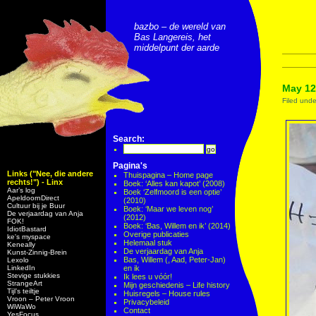
bazbo – de wereld van
Bas Langereis, het
middelpunt der aarde
May 12,
Filed und
Search:
Pagina's
Links ("Nee, die andere
Thuispagina – Home page
rechts!") - Linx
Boek: ‘Alles kan kapot’ (2008)
Aar’s log
Boek ‘Zelfmoord is een optie’
ApeldoornDirect
(2010)
Cultuur bij je Buur
Boek: ‘Maar we leven nog’
De verjaardag van Anja
(2012)
FOK!
Boek: ‘Bas, Willem en ik’ (2014)
IdiotBastard
Overige publicaties
ke's myspace
Helemaal stuk
Keneally
De verjaardag van Anja
Kunst-Zinnig-Brein
Bas, Willem (, Aad, Peter-Jan)
Lexolo
LinkedIn
en ik
Stevige stukkies
Ik lees u vóór!
StrangeArt
Mijn geschiedenis – Life history
Tijl’s teiltje
Huisregels – House rules
Vroon – Peter Vroon
Privacybeleid
WiWaWo
Contact
YesFocus