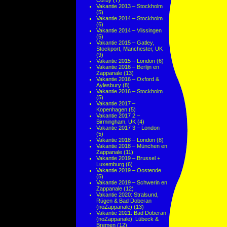
Corby
(7)
Vakantie 2013 – Stockholm
(5)
Vakantie 2014 – Stockholm
(6)
Vakantie 2014 – Vlissingen
(5)
Vakantie 2015 – Gatley,
Stockport, Manchester, UK
(9)
Vakantie 2015 – London
(6)
Vakantie 2016 – Berlijn en
Zappanale
(13)
Vakantie 2016 – Oxford &
Aylesbury
(8)
Vakantie 2016 – Stockholm
(5)
Vakantie 2017 –
Kopenhagen
(5)
Vakantie 2017 2 –
Birmingham, UK
(4)
Vakantie 2017 3 – London
(5)
Vakantie 2018 – London
(8)
Vakantie 2018 – München en
Zappanale
(11)
Vakantie 2019 – Brussel +
Luxemburg
(6)
Vakantie 2019 – Oostende
(5)
Vakantie 2019 – Schwerin en
Zappanale
(12)
Vakantie 2020: Stralsund,
Rügen & Bad Doberan
(noZappanale)
(13)
Vakantie 2021: Bad Doberan
(noZappanale), Lübeck &
Bremen
(12)