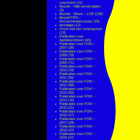
concerten!
(11)
Muziek – Mijn eerste platen
(3)
Muziek – Music – LIVE
(238)
MuziekTIPS –
Recommended music
(29)
Nostalgia
(12)
Onzin met een verlengsnoer
(13)
Publicaties voor
ApeldoornDirect
(43)
Publicaties voor FOK! –
2007
(38)
Publicaties voor FOK! –
2008
(79)
Publicaties voor FOK! –
2009
(71)
Publicaties voor FOK! –
2010
(70)
Publicaties voor FOK! –
2011
(59)
Publicaties voor FOK! –
2012
(58)
Publicaties voor FOK! –
2013
(50)
Publicaties voor FOK! –
2014
(16)
Publicaties voor FOK! –
2015
(21)
Publicaties voor FOK! –
2016
(27)
Publicaties voor FOK! –
2017
(28)
Publicaties voor FOK! –
2018
(27)
Publicaties voor FOK! –
2019
(27)