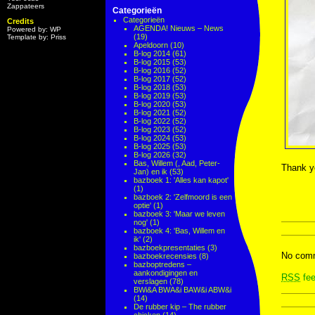
Zappateers
Categorieën
Categorieën
Credits
AGENDA! Nieuws – News
Powered by: WP
(19)
Template by: Priss
Apeldoorn
(10)
B-log 2014
(61)
B-log 2015
(53)
B-log 2016
(52)
B-log 2017
(52)
B-log 2018
(53)
B-log 2019
(53)
B-log 2020
(53)
B-log 2021
(52)
B-log 2022
(52)
B-log 2023
(52)
B-log 2024
(53)
B-log 2025
(53)
B-log 2026
(32)
Bas, Willem (, Aad, Peter-
Thank yo
Jan) en ik
(53)
bazboek 1: 'Alles kan kapot'
(1)
bazboek 2: 'Zelfmoord is een
optie'
(1)
bazboek 3: 'Maar we leven
nog'
(1)
bazboek 4: 'Bas, Willem en
ik'
(2)
bazboekpresentaties
(3)
No comm
bazboekrecensies
(8)
bazboptredens –
aankondigingen en
RSS
fee
verslagen
(78)
BWi&A BWA&i BAW&i ABW&i
(14)
De rubber kip – The rubber