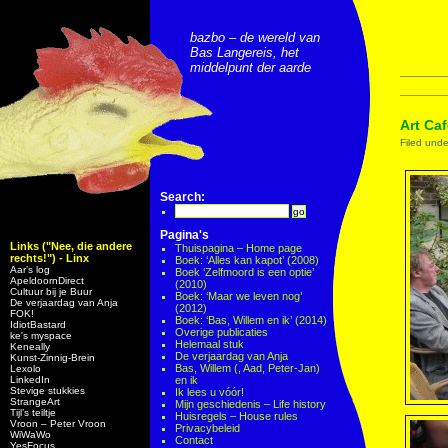
bazbo – de wereld van
Bas Langereis, het
middelpunt der aarde
Art Ca
Filed und
Search:
Pagina's
Links ("Nee, die andere
Thuispagina – Home page
rechts!") - Linx
Boek: ‘Alles kan kapot’ (2008)
Aar’s log
Boek ‘Zelfmoord is een optie’
ApeldoornDirect
(2010)
Cultuur bij je Buur
Boek: ‘Maar we leven nog’
De verjaardag van Anja
(2012)
FOK!
Boek: ‘Bas, Willem en ik’ (2014)
IdiotBastard
Overige publicaties
ke's myspace
Helemaal stuk
Keneally
De verjaardag van Anja
Kunst-Zinnig-Brein
Bas, Willem (, Aad, Peter-Jan)
Lexolo
LinkedIn
en ik
Stevige stukkies
Ik lees u vóór!
StrangeArt
Mijn geschiedenis – Life history
Tijl’s teiltje
Huisregels – House rules
Vroon – Peter Vroon
Privacybeleid
WiWaWo
Contact
YesFocus