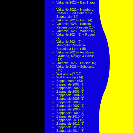
Vakantie 2022 – Den Haag
(3)
Vakantie 2022 – Hamburg,
Rostock, Bad Doberan &
Zappanale
(14)
Vakantie 2023 – Gent
(4)
Vakantie 2023 – Koblenz-
Regensburg-Dresden
(13)
Vakantie 2023 – Wenen
(5)
Vakantie 2024 (1) – Rouen
(4)
Vakantie 2024 (2) –
Montpellier-Valencia-
Barcelona-Lyon
(15)
Vakantie 2025 – Andalusië:
Granada, Málaga & Sevilla
(17)
Vakantie 2025 – Brussel
(6)
Vakantie 2026 – Schotland
(19)
Wat aten zij?
(19)
Wat lazen zij?
(14)
Zappa events
(53)
Zappanale 2001
(1)
Zappanale 2002
(1)
Zappanale 2003
(1)
Zappanale 2004
(1)
Zappanale 2005
(1)
Zappanale 2006
(6)
Zappanale 2007
(7)
Zappanale 2008
(6)
Zappanale 2009
(7)
Zappanale 2010
(5)
Zappanale 2011
(6)
Zappanale 2012
(7)
Zappanale 2013
(7)
Zappanale 2014
(8)