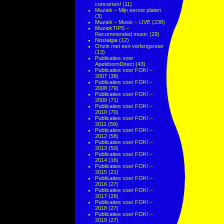
concerten!
(11)
Muziek – Mijn eerste platen
(3)
Muziek – Music – LIVE
(238)
MuziekTIPS –
Recommended music
(29)
Nostalgia
(12)
Onzin met een verlengsnoer
(13)
Publicaties voor
ApeldoornDirect
(43)
Publicaties voor FOK! –
2007
(38)
Publicaties voor FOK! –
2008
(79)
Publicaties voor FOK! –
2009
(71)
Publicaties voor FOK! –
2010
(70)
Publicaties voor FOK! –
2011
(59)
Publicaties voor FOK! –
2012
(58)
Publicaties voor FOK! –
2013
(50)
Publicaties voor FOK! –
2014
(16)
Publicaties voor FOK! –
2015
(21)
Publicaties voor FOK! –
2016
(27)
Publicaties voor FOK! –
2017
(28)
Publicaties voor FOK! –
2018
(27)
Publicaties voor FOK! –
2019
(27)