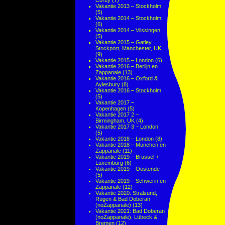
Corby
(7)
Vakantie 2013 – Stockholm
(5)
Vakantie 2014 – Stockholm
(6)
Vakantie 2014 – Vlissingen
(5)
Vakantie 2015 – Gatley,
Stockport, Manchester, UK
(9)
Vakantie 2015 – London
(6)
Vakantie 2016 – Berlijn en
Zappanale
(13)
Vakantie 2016 – Oxford &
Aylesbury
(8)
Vakantie 2016 – Stockholm
(5)
Vakantie 2017 –
Kopenhagen
(5)
Vakantie 2017 2 –
Birmingham, UK
(4)
Vakantie 2017 3 – London
(5)
Vakantie 2018 – London
(8)
Vakantie 2018 – München en
Zappanale
(11)
Vakantie 2019 – Brussel +
Luxemburg
(6)
Vakantie 2019 – Oostende
(5)
Vakantie 2019 – Schwerin en
Zappanale
(12)
Vakantie 2020: Stralsund,
Rügen & Bad Doberan
(noZappanale)
(13)
Vakantie 2021: Bad Doberan
(noZappanale), Lübeck &
Bremen
(12)