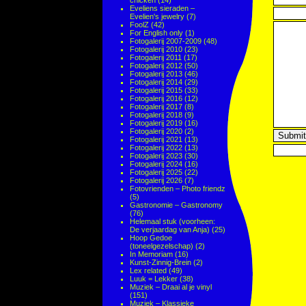
chicken
(14)
Eveliens sieraden –
Evelien's jewelry
(7)
FoolZ
(42)
For English only
(1)
Fotogalerij 2007-2009
(48)
Fotogalerij 2010
(23)
Fotogalerij 2011
(17)
Fotogalerij 2012
(50)
Fotogalerij 2013
(46)
Fotogalerij 2014
(29)
Fotogalerij 2015
(33)
Fotogalerij 2016
(12)
Fotogalerij 2017
(8)
Fotogalerij 2018
(9)
Fotogalerij 2019
(16)
Fotogalerij 2020
(2)
Fotogalerij 2021
(13)
Fotogalerij 2022
(13)
Fotogalerij 2023
(30)
Fotogalerij 2024
(16)
Fotogalerij 2025
(22)
Fotogalerij 2026
(7)
Fotovrienden – Photo friendz
(5)
Gastronomie – Gastronomy
(76)
Helemaal stuk (voorheen:
De verjaardag van Anja)
(25)
Hoop Gedoe
(toneelgezelschap)
(2)
In Memoriam
(16)
Kunst-Zinnig-Brein
(2)
Lex related
(49)
Luuk = Lekker
(38)
Muziek – Draai al je vinyl
(151)
Muziek – Klassieke