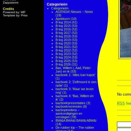
Zappateers
Categorieën
Categorieën
Credits
AGENDA! Nieuws – News
Powered by: WP
(19)
Template by: Priss
Apeldoorn
(10)
B-log 2014
(61)
B-log 2015
(53)
B-log 2016
(52)
B-log 2017
(52)
B-log 2018
(53)
B-log 2019
(53)
B-log 2020
(53)
B-log 2021
(52)
B-log 2022
(52)
B-log 2023
(52)
B-log 2024
(53)
B-log 2025
(53)
B-log 2026
(31)
Bas, Willem (, Aad, Peter-
Jan) en ik
(53)
bazboek 1: 'Alles kan kapot'
(1)
bazboek 2: 'Zelfmoord is een
optie'
(1)
bazboek 3: 'Maar we leven
nog'
(1)
No comm
bazboek 4: 'Bas, Willem en
ik'
(2)
bazboekpresentaties
(3)
RSS
fee
bazboekrecensies
(8)
bazboptredens –
aankondigingen en
verslagen
(78)
BWi&A BWA&i BAW&i ABW&i
(14)
De rubber kip – The rubber