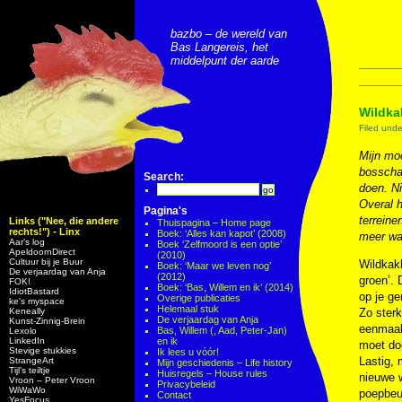
bazbo – de wereld van
Bas Langereis, het
middelpunt der aarde
Wildka
Filed und
Mijn moo
bosscha
Search:
doen. Ni
Overal 
Pagina's
terreine
Links ("Nee, die andere
Thuispagina – Home page
rechts!") - Linx
Boek: ‘Alles kan kapot’ (2008)
meer wat
Aar’s log
Boek ‘Zelfmoord is een optie’
ApeldoornDirect
(2010)
Cultuur bij je Buur
Wildkak
Boek: ‘Maar we leven nog’
De verjaardag van Anja
(2012)
groen’. 
FOK!
Boek: ‘Bas, Willem en ik’ (2014)
IdiotBastard
op je ge
Overige publicaties
ke's myspace
Helemaal stuk
Keneally
Zo sterk
De verjaardag van Anja
Kunst-Zinnig-Brein
eenmaal 
Bas, Willem (, Aad, Peter-Jan)
Lexolo
LinkedIn
en ik
moet doe
Stevige stukkies
Ik lees u vóór!
Lastig, 
StrangeArt
Mijn geschiedenis – Life history
Tijl’s teiltje
Huisregels – House rules
nieuwe w
Vroon – Peter Vroon
Privacybeleid
WiWaWo
poepbeur
Contact
YesFocus