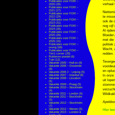
Publicaties voor FOK! –
verhaal 
2020
(26)
Publicaties voor FOK! –
2021
(27)
Niettemi
Publicaties voor FOK! –
te misse
2022
(29)
Publicaties voor FOK! –
ook de d
2023
(31)
nog vijf
Publicaties voor FOK! –
2024
(26)
Al rijde
Publicaties voor FOK! –
Moeder A
2025
(26)
Publicaties voor FOK! –
met die 
2026
(16)
politiek
Publicaties voor FOK! –
overig
(69)
Wacht, a
Publicaties voor FOK! –
redden. 
Tim's corner
(20)
Rubberen poedel
(6)
Tuin
(12)
Tevergee
Vakantie 2005 – Hull eo
(6)
Vakantie 2006 – Oostende
voordeur
(8)
en opluc
Vakantie 2006 2 – Leipzig
(5)
Vakantie 2007 – Istanbul
(8)
In onze 
Vakantie 2008 – Lissabon
uit lope
(5)
Vakantie 2009 – Praag
(5)
stomme k
Vakantie 2010 – Stockholm
verzucht
(6)
Vakantie 2011 – London
(6)
Wildkak
Vakantie 2011 – Stockholm
(5)
Apeldoo
Vakantie 2012 – Stockholm
(7)
Vakantie 2012 – Wenen
(5)
HIer lee
Vakantie 2013 – London &