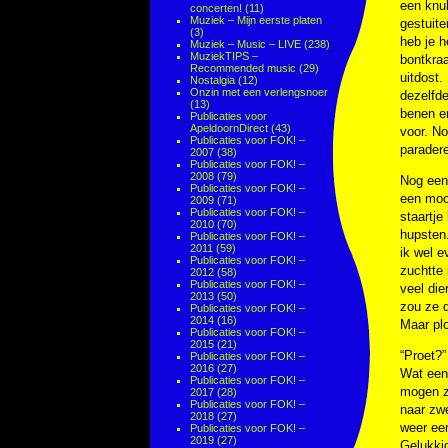
een knu
concerten!
(11)
Muziek – Mijn eerste platen
gestuite
(3)
heb je h
Muziek – Music – LIVE
(238)
MuziekTIPS –
bontkraa
Recommended music
(29)
uitdost.
Nostalgia
(12)
Onzin met een verlengsnoer
dezelfde
(13)
benen en
Publicaties voor
ApeldoornDirect
(43)
voor. No
Publicaties voor FOK! –
paradere
2007
(38)
Publicaties voor FOK! –
2008
(79)
Nog een
Publicaties voor FOK! –
een moo
2009
(71)
Publicaties voor FOK! –
staartje
2010
(70)
hupsten.
Publicaties voor FOK! –
2011
(59)
ik wel e
Publicaties voor FOK! –
zuchtte 
2012
(58)
Publicaties voor FOK! –
veel die
2013
(50)
zou ze 
Publicaties voor FOK! –
2014
(16)
Maar plo
Publicaties voor FOK! –
2015
(21)
“Proet?”
Publicaties voor FOK! –
2016
(27)
Wat een 
Publicaties voor FOK! –
mogen zi
2017
(28)
Publicaties voor FOK! –
naar zwe
2018
(27)
weer een
Publicaties voor FOK! –
2019
(27)
Gelukkig