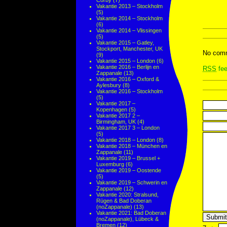
Corby
(7)
Vakantie 2013 – Stockholm
(5)
Vakantie 2014 – Stockholm
(6)
Vakantie 2014 – Vlissingen
(5)
Vakantie 2015 – Gatley,
Stockport, Manchester, UK
No comm
(9)
Vakantie 2015 – London
(6)
Vakantie 2016 – Berlijn en
RSS
fee
Zappanale
(13)
Vakantie 2016 – Oxford &
Aylesbury
(8)
Vakantie 2016 – Stockholm
(5)
Vakantie 2017 –
Kopenhagen
(5)
Vakantie 2017 2 –
Birmingham, UK
(4)
Vakantie 2017 3 – London
(5)
Vakantie 2018 – London
(8)
Vakantie 2018 – München en
Zappanale
(11)
Vakantie 2019 – Brussel +
Luxemburg
(6)
Vakantie 2019 – Oostende
(5)
Vakantie 2019 – Schwerin en
Zappanale
(12)
Vakantie 2020: Stralsund,
Rügen & Bad Doberan
(noZappanale)
(13)
Vakantie 2021: Bad Doberan
(noZappanale), Lübeck &
Bremen
(12)