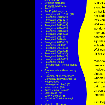
chicken
(14)
Eveliens sieraden –
Ik floo
Evelien's jewelry
(7)
stond t
FoolZ
(42)
For English only
(1)
en het k
Fotogalerij 2007-2009
(48)
het park
Fotogalerij 2010
(23)
Fotogalerij 2011
(17)
Iets ver
Fotogalerij 2012
(50)
Wat een 
Fotogalerij 2013
(46)
Fotogalerij 2014
(29)
wonder d
Fotogalerij 2015
(33)
moment 
Fotogalerij 2016
(12)
Fotogalerij 2017
(8)
pantalo
Fotogalerij 2018
(9)
zijn kla
Fotogalerij 2019
(16)
Fotogalerij 2020
(2)
achterh
Fotogalerij 2021
(13)
Wat een 
Fotogalerij 2022
(13)
Fotogalerij 2023
(30)
uit het z
Fotogalerij 2024
(16)
Fotogalerij 2025
(22)
Maar da
Fotogalerij 2026
(7)
Fotovrienden – Photo friendz
beetje s
(5)
modderve
Gastronomie – Gastronomy
(76)
circus.
Helemaal stuk (voorheen:
Ondertus
De verjaardag van Anja)
(25)
Hoop Gedoe
werd ik 
(toneelgezelschap)
(2)
dak. Een
In Memoriam
(16)
Kunst-Zinnig-Brein
(2)
en een z
Lex related
(49)
iemand d
Luuk = Lekker
(38)
Muziek – Draai al je vinyl
(151)
Gelukkig
Muziek – Klassieke