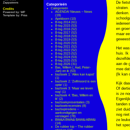
De fiets
Zappateers
Categorieën
straten.
Categorieën
Credits
AGENDA! Nieuws – News
Powered by: WP
denken. 
(19)
Template by: Priss
schoolg
Apeldoorn
(10)
B-log 2014
(61)
iederee
B-log 2015
(53)
en groen
B-log 2016
(52)
B-log 2017
(52)
maar een
B-log 2018
(53)
geweest 
B-log 2019
(53)
B-log 2020
(53)
B-log 2021
(52)
Het was
B-log 2022
(52)
huis. Ik
B-log 2023
(52)
B-log 2024
(53)
dezelfde
B-log 2025
(53)
aan de 
B-log 2026
(31)
Bas, Willem (, Aad, Peter-
mee dat 
Jan) en ik
(53)
(Ik kan 
bazboek 1: 'Alles kan kapot'
(1)
bazboek 2: 'Zelfmoord is een
Kijk daa
optie'
(1)
Of derti
bazboek 3: 'Maar we leven
nog'
(1)
is ze no
bazboek 4: 'Bas, Willem en
Eigenlij
ik'
(2)
bazboekpresentaties
(3)
tanden s
bazboekrecensies
(8)
ziet dui
bazboptredens –
aankondigingen en
nog niet
verslagen
(78)
ze leuke
BWi&A BWA&i BAW&i ABW&i
(14)
het spec
De rubber kip – The rubber