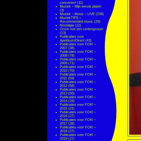
concerten!
(11)
Muziek – Mijn eerste platen
(3)
Muziek – Music – LIVE
(238)
MuziekTIPS –
Recommended music
(29)
Nostalgia
(12)
Onzin met een verlengsnoer
(13)
Publicaties voor
ApeldoornDirect
(43)
Publicaties voor FOK! –
2007
(38)
Publicaties voor FOK! –
2008
(79)
Publicaties voor FOK! –
2009
(71)
Publicaties voor FOK! –
2010
(70)
Publicaties voor FOK! –
2011
(59)
Publicaties voor FOK! –
2012
(58)
Publicaties voor FOK! –
2013
(50)
Publicaties voor FOK! –
2014
(16)
Publicaties voor FOK! –
2015
(21)
Publicaties voor FOK! –
2016
(27)
Publicaties voor FOK! –
2017
(28)
Publicaties voor FOK! –
2018
(27)
Publicaties voor FOK! –
2019
(27)