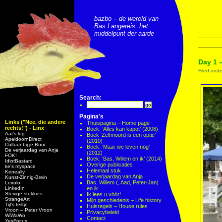
bazbo – de wereld van
Bas Langereis, het
middelpunt der aarde
Day 1 
Filed und
Search:
Pagina's
Links ("Nee, die andere
Thuispagina – Home page
rechts!") - Linx
Boek: ‘Alles kan kapot’ (2008)
Aar’s log
Boek ‘Zelfmoord is een optie’
ApeldoornDirect
(2010)
Cultuur bij je Buur
Boek: ‘Maar we leven nog’
De verjaardag van Anja
(2012)
FOK!
Boek: ‘Bas, Willem en ik’ (2014)
IdiotBastard
Overige publicaties
ke's myspace
Helemaal stuk
Keneally
De verjaardag van Anja
Kunst-Zinnig-Brein
Bas, Willem (, Aad, Peter-Jan)
Lexolo
LinkedIn
en ik
Stevige stukkies
Ik lees u vóór!
StrangeArt
Mijn geschiedenis – Life history
Tijl’s teiltje
Huisregels – House rules
Vroon – Peter Vroon
Privacybeleid
WiWaWo
Contact
YesFocus