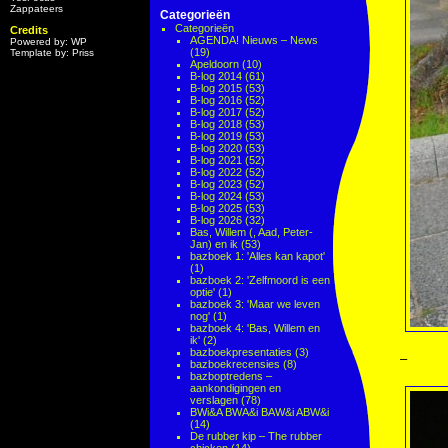
Zappateers
Categorieën
Categorieën
Credits
AGENDA! Nieuws – News
Powered by: WP
(19)
Template by: Priss
Apeldoorn
(10)
B-log 2014
(61)
B-log 2015
(53)
B-log 2016
(52)
B-log 2017
(52)
B-log 2018
(53)
B-log 2019
(53)
B-log 2020
(53)
B-log 2021
(52)
B-log 2022
(52)
B-log 2023
(52)
B-log 2024
(53)
B-log 2025
(53)
B-log 2026
(32)
Bas, Willem (, Aad, Peter-
Jan) en ik
(53)
bazboek 1: 'Alles kan kapot'
(1)
bazboek 2: 'Zelfmoord is een
optie'
(1)
bazboek 3: 'Maar we leven
nog'
(1)
bazboek 4: 'Bas, Willem en
ik'
(2)
bazboekpresentaties
(3)
–
bazboekrecensies
(8)
bazboptredens –
aankondigingen en
verslagen
(78)
BWi&A BWA&i BAW&i ABW&i
(14)
De rubber kip – The rubber