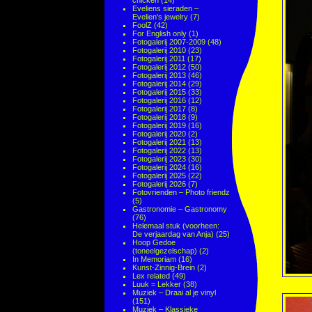
chicken
(14)
Eveliens sieraden –
Evelien's jewelry
(7)
FoolZ
(42)
For English only
(1)
Fotogalerij 2007-2009
(48)
Fotogalerij 2010
(23)
Fotogalerij 2011
(17)
Fotogalerij 2012
(50)
Fotogalerij 2013
(46)
Fotogalerij 2014
(29)
Fotogalerij 2015
(33)
Fotogalerij 2016
(12)
Fotogalerij 2017
(8)
Fotogalerij 2018
(9)
Fotogalerij 2019
(16)
Fotogalerij 2020
(2)
Fotogalerij 2021
(13)
Fotogalerij 2022
(13)
Fotogalerij 2023
(30)
Fotogalerij 2024
(16)
Fotogalerij 2025
(22)
Fotogalerij 2026
(7)
Fotovrienden – Photo friendz
(5)
Gastronomie – Gastronomy
(76)
Helemaal stuk (voorheen:
De verjaardag van Anja)
(25)
Hoop Gedoe
(toneelgezelschap)
(2)
In Memoriam
(16)
Kunst-Zinnig-Brein
(2)
Lex related
(49)
Luuk = Lekker
(38)
Muziek – Draai al je vinyl
(151)
Muziek – Klassieke