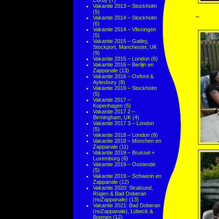
Corby
(7)
Vakantie 2013 – Stockholm
(5)
–
Vakantie 2014 – Stockholm
(6)
Vakantie 2014 – Vlissingen
(5)
Vakantie 2015 – Gatley,
Stockport, Manchester, UK
(9)
Vakantie 2015 – London
(6)
Vakantie 2016 – Berlijn en
Zappanale
(13)
Vakantie 2016 – Oxford &
Aylesbury
(8)
Vakantie 2016 – Stockholm
(5)
Vakantie 2017 –
Kopenhagen
(5)
Vakantie 2017 2 –
Birmingham, UK
(4)
Vakantie 2017 3 – London
(5)
Vakantie 2018 – London
(8)
Vakantie 2018 – München en
Zappanale
(11)
Vakantie 2019 – Brussel +
Luxemburg
(6)
Vakantie 2019 – Oostende
(5)
Vakantie 2019 – Schwerin en
Zappanale
(12)
Vakantie 2020: Stralsund,
Rügen & Bad Doberan
(noZappanale)
(13)
Vakantie 2021: Bad Doberan
(noZappanale), Lübeck &
Bremen
(12)