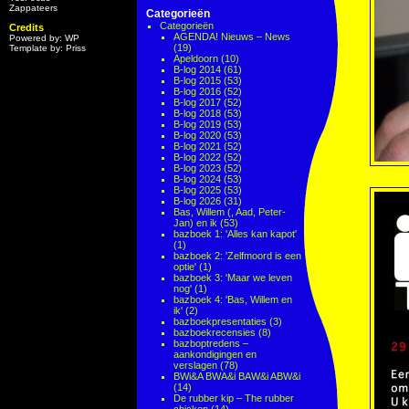
Zappateers
Categorieën
Categorieën
Credits
AGENDA! Nieuws – News
Powered by: WP
(19)
Template by: Priss
Apeldoorn
(10)
B-log 2014
(61)
B-log 2015
(53)
B-log 2016
(52)
B-log 2017
(52)
B-log 2018
(53)
B-log 2019
(53)
B-log 2020
(53)
B-log 2021
(52)
B-log 2022
(52)
B-log 2023
(52)
B-log 2024
(53)
B-log 2025
(53)
B-log 2026
(31)
Bas, Willem (, Aad, Peter-
Jan) en ik
(53)
bazboek 1: 'Alles kan kapot'
(1)
bazboek 2: 'Zelfmoord is een
optie'
(1)
bazboek 3: 'Maar we leven
nog'
(1)
bazboek 4: 'Bas, Willem en
ik'
(2)
bazboekpresentaties
(3)
bazboekrecensies
(8)
bazboptredens –
aankondigingen en
verslagen
(78)
BWi&A BWA&i BAW&i ABW&i
(14)
De rubber kip – The rubber