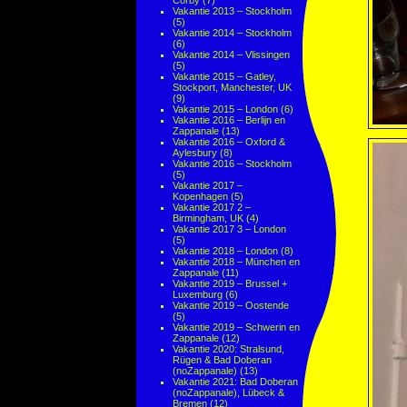
Corby
(7)
Vakantie 2013 – Stockholm
(5)
Vakantie 2014 – Stockholm
(6)
Vakantie 2014 – Vlissingen
(5)
Vakantie 2015 – Gatley,
Stockport, Manchester, UK
(9)
Vakantie 2015 – London
(6)
Vakantie 2016 – Berlijn en
Zappanale
(13)
Vakantie 2016 – Oxford &
Aylesbury
(8)
Vakantie 2016 – Stockholm
(5)
Vakantie 2017 –
Kopenhagen
(5)
Vakantie 2017 2 –
Birmingham, UK
(4)
Vakantie 2017 3 – London
(5)
Vakantie 2018 – London
(8)
Vakantie 2018 – München en
Zappanale
(11)
Vakantie 2019 – Brussel +
Luxemburg
(6)
Vakantie 2019 – Oostende
(5)
Vakantie 2019 – Schwerin en
Zappanale
(12)
Vakantie 2020: Stralsund,
Rügen & Bad Doberan
(noZappanale)
(13)
Vakantie 2021: Bad Doberan
(noZappanale), Lübeck &
Bremen
(12)