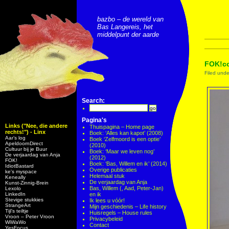
bazbo – de wereld van
Bas Langereis, het
middelpunt der aarde
FOK!co
Filed und
Search:
Pagina's
Links ("Nee, die andere
Thuispagina – Home page
rechts!") - Linx
Boek: ‘Alles kan kapot’ (2008)
Aar’s log
Boek ‘Zelfmoord is een optie’
ApeldoornDirect
(2010)
Cultuur bij je Buur
Boek: ‘Maar we leven nog’
De verjaardag van Anja
(2012)
FOK!
Boek: ‘Bas, Willem en ik’ (2014)
IdiotBastard
Overige publicaties
ke's myspace
Helemaal stuk
Keneally
De verjaardag van Anja
Kunst-Zinnig-Brein
Bas, Willem (, Aad, Peter-Jan)
Lexolo
LinkedIn
en ik
Stevige stukkies
Ik lees u vóór!
StrangeArt
Mijn geschiedenis – Life history
Tijl’s teiltje
Huisregels – House rules
Vroon – Peter Vroon
Privacybeleid
WiWaWo
Contact
YesFocus