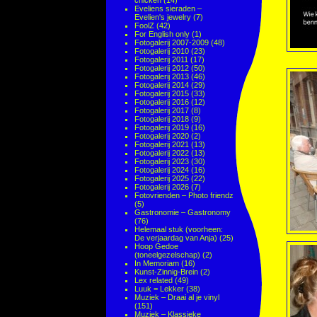
chicken
(14)
Eveliens sieraden –
Evelien's jewelry
(7)
FoolZ
(42)
For English only
(1)
Fotogalerij 2007-2009
(48)
Fotogalerij 2010
(23)
Fotogalerij 2011
(17)
Fotogalerij 2012
(50)
Fotogalerij 2013
(46)
Fotogalerij 2014
(29)
Fotogalerij 2015
(33)
Fotogalerij 2016
(12)
Fotogalerij 2017
(8)
Fotogalerij 2018
(9)
Fotogalerij 2019
(16)
Fotogalerij 2020
(2)
Fotogalerij 2021
(13)
Fotogalerij 2022
(13)
Fotogalerij 2023
(30)
Fotogalerij 2024
(16)
Fotogalerij 2025
(22)
Fotogalerij 2026
(7)
Fotovrienden – Photo friendz
(5)
Gastronomie – Gastronomy
(76)
Helemaal stuk (voorheen:
De verjaardag van Anja)
(25)
Hoop Gedoe
(toneelgezelschap)
(2)
In Memoriam
(16)
Kunst-Zinnig-Brein
(2)
Lex related
(49)
Luuk = Lekker
(38)
Muziek – Draai al je vinyl
(151)
Muziek – Klassieke