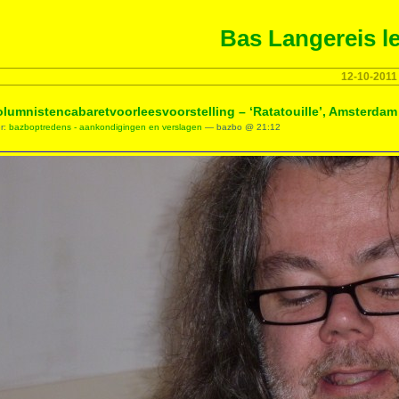
Bas Langereis le
12-10-2011
lumnistencabaretvoorleesvoorstelling – ‘Ratatouille’, Amsterdam
er:
bazboptredens - aankondigingen en verslagen
— bazbo @ 21:12