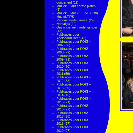
concerten!
(11)
Muziek – Mijn eerste platen
(3)
Muziek – Music – LIVE
(238)
MuziekTIPS –
Recommended music
(29)
Nostalgia
(12)
Onzin met een verlengsnoer
(13)
Publicaties voor
ApeldoornDirect
(43)
Publicaties voor FOK! –
2007
(38)
Publicaties voor FOK! –
2008
(79)
Publicaties voor FOK! –
2009
(71)
Publicaties voor FOK! –
2010
(70)
Publicaties voor FOK! –
2011
(59)
Publicaties voor FOK! –
2012
(58)
Publicaties voor FOK! –
2013
(50)
Publicaties voor FOK! –
2014
(16)
Publicaties voor FOK! –
2015
(21)
Publicaties voor FOK! –
2016
(27)
Publicaties voor FOK! –
2017
(28)
Publicaties voor FOK! –
2018
(27)
Publicaties voor FOK! –
2019
(27)