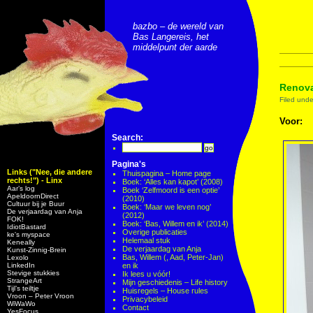
bazbo – de wereld van
Bas Langereis, het
middelpunt der aarde
Renova
Filed und
Voor:
Search:
Pagina's
Links ("Nee, die andere
Thuispagina – Home page
rechts!") - Linx
Boek: ‘Alles kan kapot’ (2008)
Aar’s log
Boek ‘Zelfmoord is een optie’
ApeldoornDirect
(2010)
Cultuur bij je Buur
Boek: ‘Maar we leven nog’
De verjaardag van Anja
(2012)
FOK!
Boek: ‘Bas, Willem en ik’ (2014)
IdiotBastard
Overige publicaties
ke's myspace
Helemaal stuk
Keneally
De verjaardag van Anja
Kunst-Zinnig-Brein
Bas, Willem (, Aad, Peter-Jan)
Lexolo
LinkedIn
en ik
Stevige stukkies
Ik lees u vóór!
StrangeArt
Mijn geschiedenis – Life history
Tijl’s teiltje
Huisregels – House rules
Vroon – Peter Vroon
Privacybeleid
WiWaWo
Contact
YesFocus