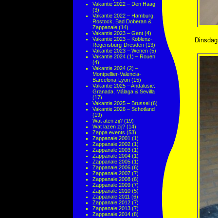
Vakantie 2022 – Den Haag
(3)
Vakantie 2022 – Hamburg,
Rostock, Bad Doberan &
Zappanale
(14)
Vakantie 2023 – Gent
(4)
Vakantie 2023 – Koblenz-
Dinsdag
Regensburg-Dresden
(13)
Vakantie 2023 – Wenen
(5)
Vakantie 2024 (1) – Rouen
(4)
Vakantie 2024 (2) –
Montpellier-Valencia-
Barcelona-Lyon
(15)
Vakantie 2025 – Andalusië:
Granada, Málaga & Sevilla
(17)
Vakantie 2025 – Brussel
(6)
Vakantie 2026 – Schotland
(19)
Wat aten zij?
(19)
Wat lazen zij?
(14)
Zappa events
(53)
Zappanale 2001
(1)
Zappanale 2002
(1)
Zappanale 2003
(1)
Zappanale 2004
(1)
Zappanale 2005
(1)
Zappanale 2006
(6)
Zappanale 2007
(7)
Zappanale 2008
(6)
Zappanale 2009
(7)
Zappanale 2010
(5)
Zappanale 2011
(6)
Zappanale 2012
(7)
Zappanale 2013
(7)
Zappanale 2014
(8)