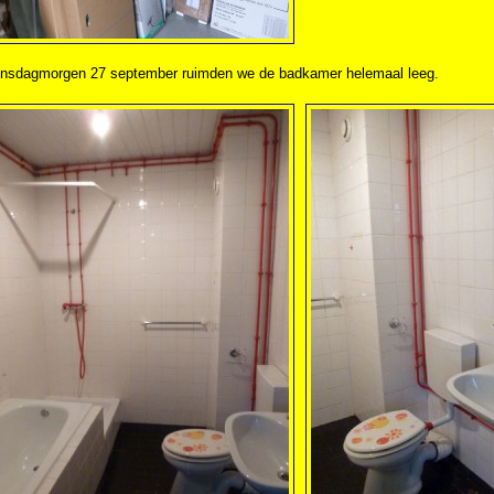
insdagmorgen 27 september ruimden we de badkamer helemaal leeg.