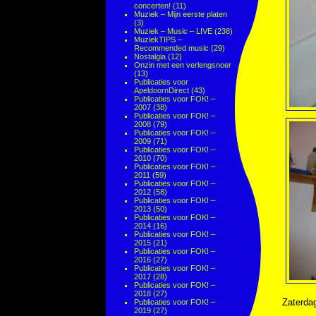
concerten!
(11)
Muziek – Mijn eerste platen
(3)
Muziek – Music – LIVE
(238)
MuziekTIPS –
Recommended music
(29)
Nostalgia
(12)
Onzin met een verlengsnoer
(13)
Publicaties voor
ApeldoornDirect
(43)
Publicaties voor FOK! –
2007
(38)
Publicaties voor FOK! –
2008
(79)
Publicaties voor FOK! –
2009
(71)
Publicaties voor FOK! –
2010
(70)
Publicaties voor FOK! –
2011
(59)
Publicaties voor FOK! –
2012
(58)
Publicaties voor FOK! –
2013
(50)
Publicaties voor FOK! –
2014
(16)
Publicaties voor FOK! –
2015
(21)
Publicaties voor FOK! –
2016
(27)
Publicaties voor FOK! –
2017
(28)
Publicaties voor FOK! –
2018
(27)
Zaterda
Publicaties voor FOK! –
2019
(27)