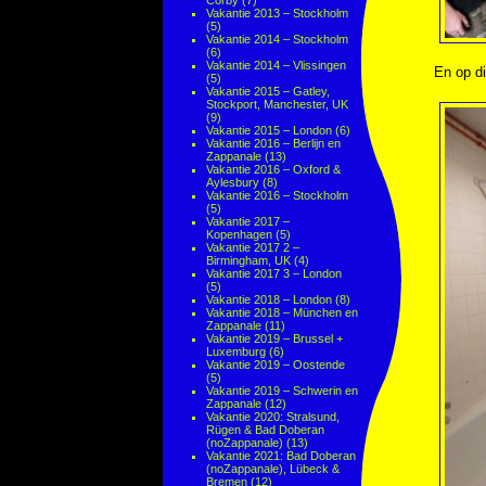
Corby
(7)
Vakantie 2013 – Stockholm
(5)
Vakantie 2014 – Stockholm
(6)
Vakantie 2014 – Vlissingen
En op d
(5)
Vakantie 2015 – Gatley,
Stockport, Manchester, UK
(9)
Vakantie 2015 – London
(6)
Vakantie 2016 – Berlijn en
Zappanale
(13)
Vakantie 2016 – Oxford &
Aylesbury
(8)
Vakantie 2016 – Stockholm
(5)
Vakantie 2017 –
Kopenhagen
(5)
Vakantie 2017 2 –
Birmingham, UK
(4)
Vakantie 2017 3 – London
(5)
Vakantie 2018 – London
(8)
Vakantie 2018 – München en
Zappanale
(11)
Vakantie 2019 – Brussel +
Luxemburg
(6)
Vakantie 2019 – Oostende
(5)
Vakantie 2019 – Schwerin en
Zappanale
(12)
Vakantie 2020: Stralsund,
Rügen & Bad Doberan
(noZappanale)
(13)
Vakantie 2021: Bad Doberan
(noZappanale), Lübeck &
Bremen
(12)