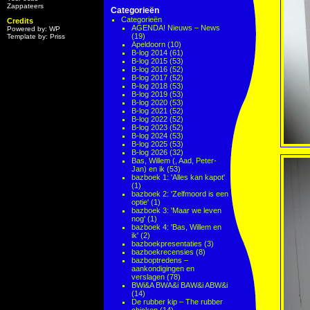
Zappateers
Categorieën
Categorieën
Credits
AGENDA! Nieuws – News
Powered by: WP
(19)
Template by: Priss
Apeldoorn
(10)
B-log 2014
(61)
B-log 2015
(53)
B-log 2016
(52)
B-log 2017
(52)
B-log 2018
(53)
B-log 2019
(53)
B-log 2020
(53)
B-log 2021
(52)
B-log 2022
(52)
B-log 2023
(52)
B-log 2024
(53)
B-log 2025
(53)
B-log 2026
(32)
Bas, Willem (, Aad, Peter-
Jan) en ik
(53)
bazboek 1: 'Alles kan kapot'
(1)
bazboek 2: 'Zelfmoord is een
optie'
(1)
bazboek 3: 'Maar we leven
nog'
(1)
bazboek 4: 'Bas, Willem en
ik'
(2)
bazboekpresentaties
(3)
bazboekrecensies
(8)
bazboptredens –
aankondigingen en
verslagen
(78)
BWi&A BWA&i BAW&i ABW&i
(14)
De rubber kip – The rubber