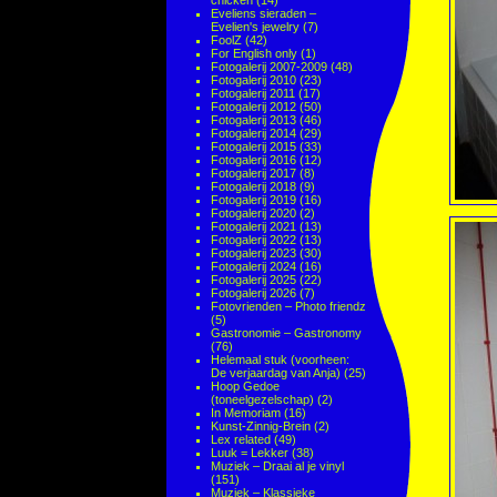
chicken
(14)
Eveliens sieraden –
Evelien's jewelry
(7)
FoolZ
(42)
For English only
(1)
Fotogalerij 2007-2009
(48)
Fotogalerij 2010
(23)
Fotogalerij 2011
(17)
Fotogalerij 2012
(50)
Fotogalerij 2013
(46)
Fotogalerij 2014
(29)
Fotogalerij 2015
(33)
Fotogalerij 2016
(12)
Fotogalerij 2017
(8)
Fotogalerij 2018
(9)
Fotogalerij 2019
(16)
Fotogalerij 2020
(2)
Fotogalerij 2021
(13)
Fotogalerij 2022
(13)
Fotogalerij 2023
(30)
Fotogalerij 2024
(16)
Fotogalerij 2025
(22)
Fotogalerij 2026
(7)
Fotovrienden – Photo friendz
(5)
Gastronomie – Gastronomy
(76)
Helemaal stuk (voorheen:
De verjaardag van Anja)
(25)
Hoop Gedoe
(toneelgezelschap)
(2)
In Memoriam
(16)
Kunst-Zinnig-Brein
(2)
Lex related
(49)
Luuk = Lekker
(38)
Muziek – Draai al je vinyl
(151)
Muziek – Klassieke