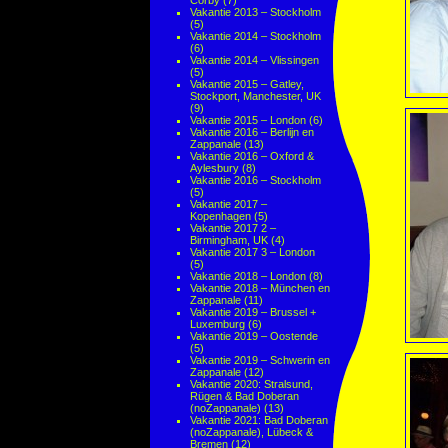
Corby
(7)
Vakantie 2013 – Stockholm
(5)
Vakantie 2014 – Stockholm
(6)
Vakantie 2014 – Vlissingen
(5)
Vakantie 2015 – Gatley,
Stockport, Manchester, UK
(9)
Vakantie 2015 – London
(6)
Vakantie 2016 – Berlijn en
Zappanale
(13)
Vakantie 2016 – Oxford &
Aylesbury
(8)
Vakantie 2016 – Stockholm
(5)
Vakantie 2017 –
Kopenhagen
(5)
Vakantie 2017 2 –
Birmingham, UK
(4)
Vakantie 2017 3 – London
(5)
Vakantie 2018 – London
(8)
Vakantie 2018 – München en
Zappanale
(11)
Vakantie 2019 – Brussel +
Luxemburg
(6)
Vakantie 2019 – Oostende
(5)
Vakantie 2019 – Schwerin en
Zappanale
(12)
Vakantie 2020: Stralsund,
Rügen & Bad Doberan
(noZappanale)
(13)
Vakantie 2021: Bad Doberan
(noZappanale), Lübeck &
Bremen
(12)