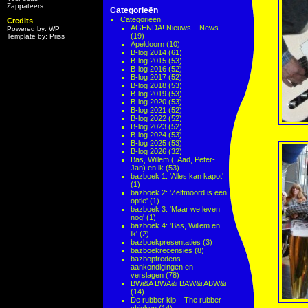
Zappateers
Categorieën
Categorieën
Credits
AGENDA! Nieuws – News
Powered by: WP
(19)
Template by: Priss
Apeldoorn
(10)
B-log 2014
(61)
B-log 2015
(53)
B-log 2016
(52)
B-log 2017
(52)
B-log 2018
(53)
B-log 2019
(53)
B-log 2020
(53)
B-log 2021
(52)
B-log 2022
(52)
B-log 2023
(52)
B-log 2024
(53)
B-log 2025
(53)
B-log 2026
(32)
Bas, Willem (, Aad, Peter-
Jan) en ik
(53)
bazboek 1: 'Alles kan kapot'
(1)
bazboek 2: 'Zelfmoord is een
optie'
(1)
bazboek 3: 'Maar we leven
nog'
(1)
bazboek 4: 'Bas, Willem en
ik'
(2)
bazboekpresentaties
(3)
bazboekrecensies
(8)
bazboptredens –
aankondigingen en
verslagen
(78)
BWi&A BWA&i BAW&i ABW&i
(14)
De rubber kip – The rubber