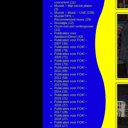
concerten!
(11)
Muziek – Mijn eerste platen
(3)
Muziek – Music – LIVE
(238)
MuziekTIPS –
Recommended music
(29)
Nostalgia
(12)
Onzin met een verlengsnoer
(13)
Publicaties voor
ApeldoornDirect
(43)
Publicaties voor FOK! –
2007
(38)
Publicaties voor FOK! –
2008
(79)
Publicaties voor FOK! –
2009
(71)
Publicaties voor FOK! –
2010
(70)
Publicaties voor FOK! –
2011
(59)
Publicaties voor FOK! –
2012
(58)
Publicaties voor FOK! –
2013
(50)
Publicaties voor FOK! –
2014
(16)
Publicaties voor FOK! –
2015
(21)
Publicaties voor FOK! –
2016
(27)
Publicaties voor FOK! –
2017
(28)
Publicaties voor FOK! –
2018
(27)
Publicaties voor FOK! –
2019
(27)