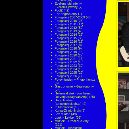
chicken
(14)
Eveliens sieraden –
Evelien's jewelry
(7)
FoolZ
(42)
For English only
(1)
Fotogalerij 2007-2009
(48)
Fotogalerij 2010
(23)
Fotogalerij 2011
(17)
Fotogalerij 2012
(50)
Fotogalerij 2013
(46)
Fotogalerij 2014
(29)
Fotogalerij 2015
(33)
Fotogalerij 2016
(12)
Fotogalerij 2017
(8)
Fotogalerij 2018
(9)
Fotogalerij 2019
(16)
Fotogalerij 2020
(2)
Fotogalerij 2021
(13)
Fotogalerij 2022
(13)
Fotogalerij 2023
(30)
Fotogalerij 2024
(16)
Fotogalerij 2025
(22)
Fotogalerij 2026
(7)
Fotovrienden – Photo friendz
(5)
Gastronomie – Gastronomy
(76)
Helemaal stuk (voorheen:
De verjaardag van Anja)
(25)
Hoop Gedoe
(toneelgezelschap)
(2)
In Memoriam
(16)
Kunst-Zinnig-Brein
(2)
Lex related
(49)
Luuk = Lekker
(38)
Muziek – Draai al je vinyl
(151)
Muziek – Klassieke