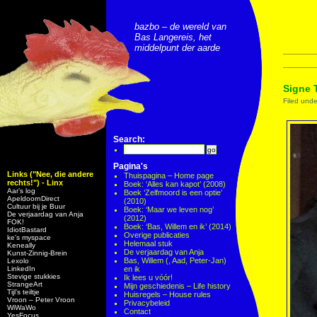
bazbo – de wereld van
Bas Langereis, het
middelpunt der aarde
Signe 
Filed und
Search:
Pagina's
Links ("Nee, die andere
Thuispagina – Home page
rechts!") - Linx
Boek: ‘Alles kan kapot’ (2008)
Aar’s log
Boek ‘Zelfmoord is een optie’
ApeldoornDirect
(2010)
Cultuur bij je Buur
Boek: ‘Maar we leven nog’
De verjaardag van Anja
(2012)
FOK!
Boek: ‘Bas, Willem en ik’ (2014)
IdiotBastard
Overige publicaties
ke's myspace
Helemaal stuk
Keneally
De verjaardag van Anja
Kunst-Zinnig-Brein
Bas, Willem (, Aad, Peter-Jan)
Lexolo
LinkedIn
en ik
Stevige stukkies
Ik lees u vóór!
StrangeArt
Mijn geschiedenis – Life history
Tijl’s teiltje
Huisregels – House rules
Vroon – Peter Vroon
Privacybeleid
WiWaWo
Contact
YesFocus