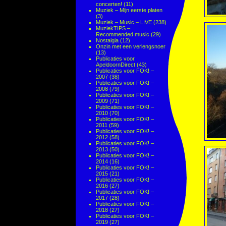
concerten!
(11)
Muziek – Mijn eerste platen
(3)
Muziek – Music – LIVE
(238)
MuziekTIPS –
Recommended music
(29)
Nostalgia
(12)
Onzin met een verlengsnoer
(13)
Publicaties voor
ApeldoornDirect
(43)
Publicaties voor FOK! –
2007
(38)
Publicaties voor FOK! –
2008
(79)
Publicaties voor FOK! –
2009
(71)
Publicaties voor FOK! –
2010
(70)
Publicaties voor FOK! –
2011
(59)
Publicaties voor FOK! –
2012
(58)
Publicaties voor FOK! –
2013
(50)
Publicaties voor FOK! –
2014
(16)
Publicaties voor FOK! –
2015
(21)
Publicaties voor FOK! –
2016
(27)
Publicaties voor FOK! –
2017
(28)
Publicaties voor FOK! –
2018
(27)
Publicaties voor FOK! –
2019
(27)