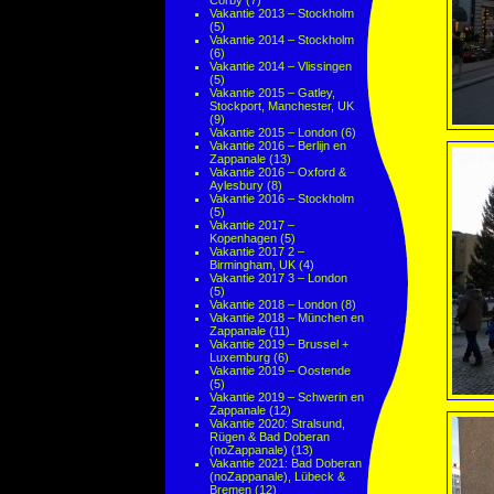
Corby
(7)
Vakantie 2013 – Stockholm
(5)
Vakantie 2014 – Stockholm
(6)
Vakantie 2014 – Vlissingen
(5)
Vakantie 2015 – Gatley,
Stockport, Manchester, UK
(9)
Vakantie 2015 – London
(6)
Vakantie 2016 – Berlijn en
Zappanale
(13)
Vakantie 2016 – Oxford &
Aylesbury
(8)
Vakantie 2016 – Stockholm
(5)
Vakantie 2017 –
Kopenhagen
(5)
Vakantie 2017 2 –
Birmingham, UK
(4)
Vakantie 2017 3 – London
(5)
Vakantie 2018 – London
(8)
Vakantie 2018 – München en
Zappanale
(11)
Vakantie 2019 – Brussel +
Luxemburg
(6)
Vakantie 2019 – Oostende
(5)
Vakantie 2019 – Schwerin en
Zappanale
(12)
Vakantie 2020: Stralsund,
Rügen & Bad Doberan
(noZappanale)
(13)
Vakantie 2021: Bad Doberan
(noZappanale), Lübeck &
Bremen
(12)