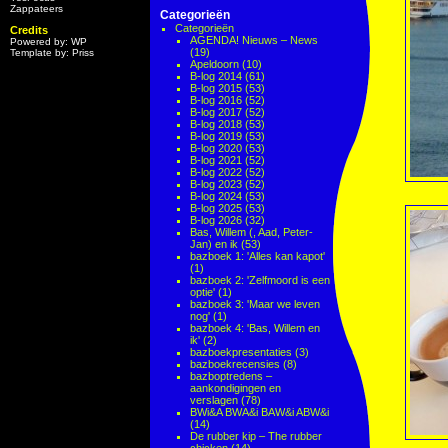
Zappateers
Categorieën
Categorieën
Credits
AGENDA! Nieuws – News
Powered by: WP
(19)
Template by: Priss
Apeldoorn
(10)
B-log 2014
(61)
B-log 2015
(53)
B-log 2016
(52)
B-log 2017
(52)
B-log 2018
(53)
B-log 2019
(53)
B-log 2020
(53)
B-log 2021
(52)
B-log 2022
(52)
B-log 2023
(52)
B-log 2024
(53)
B-log 2025
(53)
B-log 2026
(32)
Bas, Willem (, Aad, Peter-
Jan) en ik
(53)
bazboek 1: 'Alles kan kapot'
(1)
bazboek 2: 'Zelfmoord is een
optie'
(1)
bazboek 3: 'Maar we leven
nog'
(1)
bazboek 4: 'Bas, Willem en
ik'
(2)
bazboekpresentaties
(3)
bazboekrecensies
(8)
bazboptredens –
aankondigingen en
verslagen
(78)
BWi&A BWA&i BAW&i ABW&i
(14)
De rubber kip – The rubber