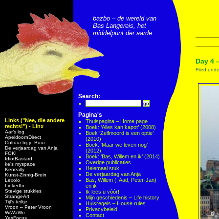
bazbo – de wereld van
Bas Langereis, het
middelpunt der aarde
Day 4 
Filed und
Search:
Pagina's
Links ("Nee, die andere
Thuispagina – Home page
rechts!") - Linx
Boek: ‘Alles kan kapot’ (2008)
Aar’s log
Boek ‘Zelfmoord is een optie’
ApeldoornDirect
(2010)
Cultuur bij je Buur
Boek: ‘Maar we leven nog’
De verjaardag van Anja
(2012)
FOK!
Boek: ‘Bas, Willem en ik’ (2014)
IdiotBastard
Overige publicaties
ke's myspace
Helemaal stuk
Keneally
De verjaardag van Anja
Kunst-Zinnig-Brein
Bas, Willem (, Aad, Peter-Jan)
Lexolo
LinkedIn
en ik
Stevige stukkies
Ik lees u vóór!
StrangeArt
Mijn geschiedenis – Life history
Tijl’s teiltje
Huisregels – House rules
Vroon – Peter Vroon
Privacybeleid
WiWaWo
Contact
YesFocus