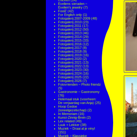
chicken
(14)
Eveliens sieraden –
Evelien's jewelry
(7)
FoolZ
(42)
For English only
(1)
Fotogalerij 2007-2009
(48)
Fotogalerij 2010
(23)
Fotogalerij 2011
(17)
Fotogalerij 2012
(50)
Fotogalerij 2013
(46)
Fotogalerij 2014
(29)
Fotogalerij 2015
(33)
Fotogalerij 2016
(12)
Fotogalerij 2017
(8)
Fotogalerij 2018
(9)
Fotogalerij 2019
(16)
Fotogalerij 2020
(2)
Fotogalerij 2021
(13)
Fotogalerij 2022
(13)
Fotogalerij 2023
(30)
Fotogalerij 2024
(16)
Fotogalerij 2025
(22)
Fotogalerij 2026
(7)
Fotovrienden – Photo friendz
(5)
Gastronomie – Gastronomy
(76)
Helemaal stuk (voorheen:
De verjaardag van Anja)
(25)
Hoop Gedoe
(toneelgezelschap)
(2)
In Memoriam
(16)
Kunst-Zinnig-Brein
(2)
Lex related
(49)
Luuk = Lekker
(38)
Muziek – Draai al je vinyl
(151)
Muziek – Klassieke