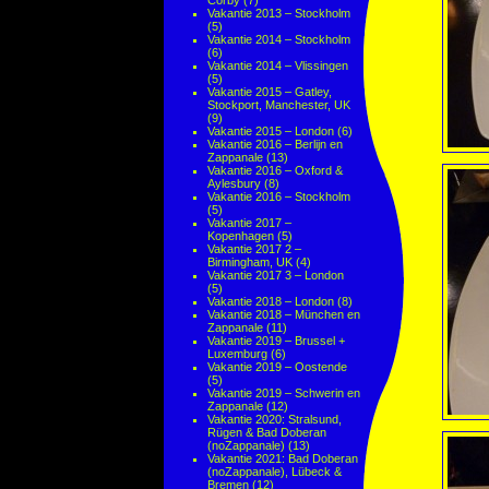
Corby
(7)
Vakantie 2013 – Stockholm
(5)
Vakantie 2014 – Stockholm
(6)
Vakantie 2014 – Vlissingen
(5)
Vakantie 2015 – Gatley,
Stockport, Manchester, UK
(9)
Vakantie 2015 – London
(6)
Vakantie 2016 – Berlijn en
Zappanale
(13)
Vakantie 2016 – Oxford &
Aylesbury
(8)
Vakantie 2016 – Stockholm
(5)
Vakantie 2017 –
Kopenhagen
(5)
Vakantie 2017 2 –
Birmingham, UK
(4)
Vakantie 2017 3 – London
(5)
Vakantie 2018 – London
(8)
Vakantie 2018 – München en
Zappanale
(11)
Vakantie 2019 – Brussel +
Luxemburg
(6)
Vakantie 2019 – Oostende
(5)
Vakantie 2019 – Schwerin en
Zappanale
(12)
Vakantie 2020: Stralsund,
Rügen & Bad Doberan
(noZappanale)
(13)
Vakantie 2021: Bad Doberan
(noZappanale), Lübeck &
Bremen
(12)