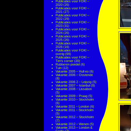
Publicaties voor FOK! –
2020
(26)
Publicaties voor FOK! –
2021
(27)
Publicaties voor FOK! –
2022
(29)
Publicaties voor FOK! –
2023
(31)
Publicaties voor FOK! –
2024
(26)
Publicaties voor FOK! –
2025
(26)
Publicaties voor FOK! –
2026
(16)
Publicaties voor FOK! –
overig
(69)
Publicaties voor FOK! –
Tim's corner
(20)
Rubberen poedel
(6)
Tuin
(12)
Vakantie 2005 – Hull eo
(6)
Vakantie 2006 – Oostende
(8)
Vakantie 2006 2 – Leipzig
(5)
Vakantie 2007 – Istanbul
(8)
Vakantie 2008 – Lissabon
(5)
Vakantie 2009 – Praag
(5)
Vakantie 2010 – Stockholm
(6)
Vakantie 2011 – London
(6)
Vakantie 2011 – Stockholm
(5)
Vakantie 2012 – Stockholm
(7)
Vakantie 2012 – Wenen
(5)
Vakantie 2013 – London &