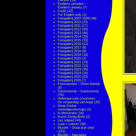
chicken
(14)
Eveliens sieraden –
Evelien's jewelry
(7)
FoolZ
(42)
For English only
(1)
Fotogalerij 2007-2009
(48)
Fotogalerij 2010
(23)
Fotogalerij 2011
(17)
Fotogalerij 2012
(50)
Fotogalerij 2013
(46)
Fotogalerij 2014
(29)
Fotogalerij 2015
(33)
Fotogalerij 2016
(12)
Fotogalerij 2017
(8)
Fotogalerij 2018
(9)
Fotogalerij 2019
(16)
Fotogalerij 2020
(2)
Fotogalerij 2021
(13)
Fotogalerij 2022
(13)
Fotogalerij 2023
(30)
Fotogalerij 2024
(16)
Fotogalerij 2025
(22)
Fotogalerij 2026
(7)
Fotovrienden – Photo friendz
(5)
Gastronomie – Gastronomy
(76)
Helemaal stuk (voorheen:
De verjaardag van Anja)
(25)
Hoop Gedoe
(toneelgezelschap)
(2)
In Memoriam
(16)
Kunst-Zinnig-Brein
(2)
Lex related
(49)
Luuk = Lekker
(38)
Muziek – Draai al je vinyl
(151)
Muziek – Klassieke