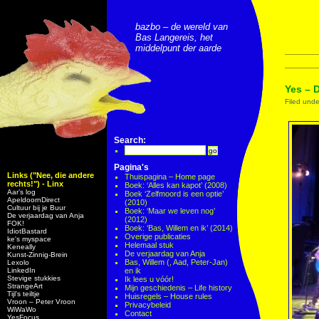
bazbo – de wereld van
Bas Langereis, het
middelpunt der aarde
Yes – 
Filed und
Search:
Pagina's
Links ("Nee, die andere
Thuispagina – Home page
rechts!") - Linx
Boek: ‘Alles kan kapot’ (2008)
Aar’s log
Boek ‘Zelfmoord is een optie’
ApeldoornDirect
(2010)
Cultuur bij je Buur
Boek: ‘Maar we leven nog’
De verjaardag van Anja
(2012)
FOK!
Boek: ‘Bas, Willem en ik’ (2014)
IdiotBastard
Overige publicaties
ke's myspace
Helemaal stuk
Keneally
De verjaardag van Anja
Kunst-Zinnig-Brein
Bas, Willem (, Aad, Peter-Jan)
Lexolo
LinkedIn
en ik
Stevige stukkies
Ik lees u vóór!
StrangeArt
Mijn geschiedenis – Life history
Tijl’s teiltje
Huisregels – House rules
Vroon – Peter Vroon
Privacybeleid
WiWaWo
Contact
YesFocus