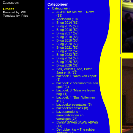
Zappateers
Categorieën
Categorieën
Credits
AGENDA! Nieuws – News
Powered by: WP
(19)
Template by: Priss
Apeldoorn
(10)
B-log 2014
(61)
B-log 2015
(53)
B-log 2016
(52)
B-log 2017
(52)
B-log 2018
(53)
B-log 2019
(53)
B-log 2020
(53)
B-log 2021
(52)
B-log 2022
(52)
B-log 2023
(52)
B-log 2024
(53)
B-log 2025
(53)
B-log 2026
(31)
Bas, Willem (, Aad, Peter-
Jan) en ik
(53)
bazboek 1: 'Alles kan kapot'
(1)
bazboek 2: 'Zelfmoord is een
optie'
(1)
bazboek 3: 'Maar we leven
nog'
(1)
bazboek 4: 'Bas, Willem en
ik'
(2)
bazboekpresentaties
(3)
bazboekrecensies
(8)
bazboptredens –
aankondigingen en
verslagen
(78)
BWi&A BWA&i BAW&i ABW&i
(14)
De rubber kip – The rubber