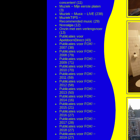
concerten!
(11)
Muziek – Mijn eerste platen
(3)
Muziek – Music – LIVE
(238)
MuziekTIPS –
Recommended music
(29)
Nostalgia
(12)
Onzin met een verlengsnoer
(13)
Publicaties voor
ApeldoornDirect
(43)
Publicaties voor FOK! –
2007
(38)
Publicaties voor FOK! –
2008
(79)
Publicaties voor FOK! –
2009
(71)
Publicaties voor FOK! –
2010
(70)
Publicaties voor FOK! –
2011
(59)
Publicaties voor FOK! –
2012
(58)
Publicaties voor FOK! –
2013
(50)
Publicaties voor FOK! –
2014
(16)
Publicaties voor FOK! –
2015
(21)
Publicaties voor FOK! –
2016
(27)
Publicaties voor FOK! –
2017
(28)
Publicaties voor FOK! –
2018
(27)
Publicaties voor FOK! –
2019
(27)