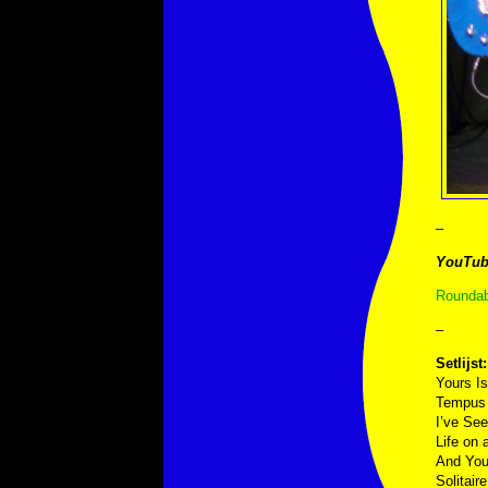
–
YouTub
Rounda
–
Setlijst:
Yours I
Tempus 
I’ve Se
Life on 
And You
Solitaire