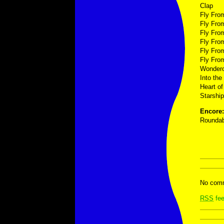
Clap
Fly Fro
Fly Fro
Fly From
Fly Fro
Fly Fro
Fly Fro
Wondero
Into the
Heart of
Starship
Encore:
Rounda
No comm
RSS
fee