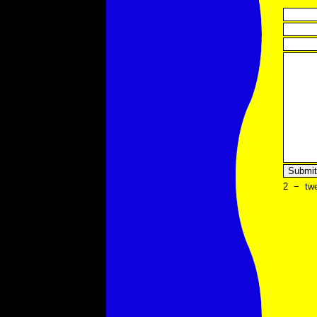
2
−
tw