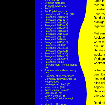
chicken
(14)
Jaren la
Eveliens sieraden –
toosten 
Evelien's jewelry
(7)
FoolZ
(42)
dranktaf
For English only
(1)
meer wo
Fotogalerij 2007-2009
(48)
Fotogalerij 2010
(23)
Rond di
Fotogalerij 2011
(17)
drankgeb
Fotogalerij 2012
(50)
Fotogalerij 2013
(46)
tegenwo
Fotogalerij 2014
(29)
Fotogalerij 2015
(33)
Met een 
Fotogalerij 2016
(12)
Fotogalerij 2017
(8)
Apeldoo
Fotogalerij 2018
(9)
warm te 
Fotogalerij 2019
(16)
Fotogalerij 2020
(2)
drie uur
Fotogalerij 2021
(13)
Het duur
Fotogalerij 2022
(13)
Fotogalerij 2023
(30)
weekend
Fotogalerij 2024
(16)
Vrijdagm
Fotogalerij 2025
(22)
Fotogalerij 2026
(7)
wodkaatj
Fotovrienden – Photo friendz
(5)
Ik heb a
Gastronomie – Gastronomy
(76)
deur. Di
Helemaal stuk (voorheen:
niet wil
De verjaardag van Anja)
(25)
Hoop Gedoe
alles op
(toneelgezelschap)
(2)
zeggen. 
In Memoriam
(16)
Kunst-Zinnig-Brein
(2)
De jaren
Lex related
(49)
drie dag
Luuk = Lekker
(38)
Muziek – Draai al je vinyl
(151)
Rond het
Muziek – Klassieke