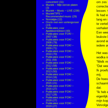
om zes u
concerten!
(11)
Muziek – Mijn eerste platen
correcti
(3)
lessen. 
Muziek – Music – LIVE
(238)
MuziekTIPS –
Ik had 
Recommended music
(29)
lang en 
Nostalgia
(12)
Onzin met een verlengsnoer
te verte
(13)
verhalen
Publicaties voor
ApeldoornDirect
(43)
Een wee
Publicaties voor FOK! –
leukste 
2007
(38)
Publicaties voor FOK! –
avond er
2008
(79)
iedere a
Publicaties voor FOK! –
2009
(71)
Publicaties voor FOK! –
Het was 
2010
(70)
Publicaties voor FOK! –
wodka in
2011
(59)
“Welk m
Publicaties voor FOK! –
2012
(58)
“Dat wee
Publicaties voor FOK! –
Ik proef
2013
(50)
Publicaties voor FOK! –
mij.
2014
(16)
De hoev
Publicaties voor FOK! –
2015
(21)
schaamte
Publicaties voor FOK! –
dat.
2016
(27)
Publicaties voor FOK! –
“Ik heb 
2017
(28)
eigenlij
Publicaties voor FOK! –
2018
(27)
mijn kop
Publicaties voor FOK! –
Vervolge
2019
(27)