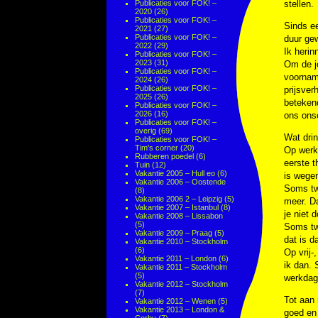
Publicaties voor FOK! –
stellen.
2020
(26)
Publicaties voor FOK! –
Sinds ee
2021
(27)
Publicaties voor FOK! –
duur gew
2022
(29)
Ik heri
Publicaties voor FOK! –
2023
(31)
Om de jo
Publicaties voor FOK! –
voorname
2024
(26)
Publicaties voor FOK! –
prijsver
2025
(26)
betekend
Publicaties voor FOK! –
2026
(16)
ons onsc
Publicaties voor FOK! –
overig
(69)
Wat drin
Publicaties voor FOK! –
Tim's corner
(20)
Op werkd
Rubberen poedel
(6)
eerste t
Tuin
(12)
Vakantie 2005 – Hull eo
(6)
is wegen
Vakantie 2006 – Oostende
Soms twe
(8)
Vakantie 2006 2 – Leipzig
(5)
meer. Da
Vakantie 2007 – Istanbul
(8)
je niet 
Vakantie 2008 – Lissabon
(5)
Soms tw
Vakantie 2009 – Praag
(5)
dat is d
Vakantie 2010 – Stockholm
(6)
Op vrij-
Vakantie 2011 – London
(6)
ik dan. 
Vakantie 2011 – Stockholm
(5)
werkdag
Vakantie 2012 – Stockholm
(7)
Tot aan 
Vakantie 2012 – Wenen
(5)
Vakantie 2013 – London &
goed en 