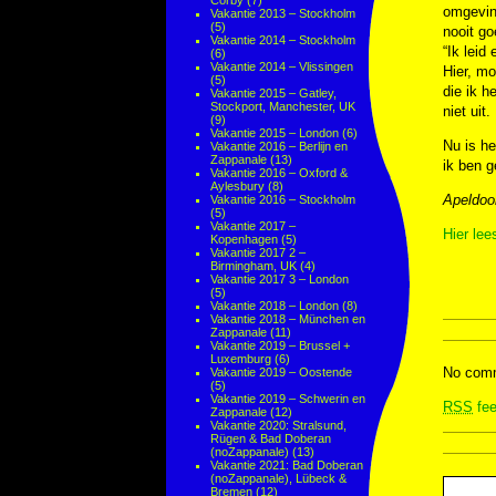
Corby
(7)
omgeving
Vakantie 2013 – Stockholm
(5)
nooit go
Vakantie 2014 – Stockholm
“Ik leid 
(6)
Vakantie 2014 – Vlissingen
Hier, mo
(5)
die ik h
Vakantie 2015 – Gatley,
Stockport, Manchester, UK
niet uit.
(9)
Vakantie 2015 – London
(6)
Nu is h
Vakantie 2016 – Berlijn en
Zappanale
(13)
ik ben g
Vakantie 2016 – Oxford &
Aylesbury
(8)
Apeldoor
Vakantie 2016 – Stockholm
(5)
Vakantie 2017 –
Hier lee
Kopenhagen
(5)
Vakantie 2017 2 –
Birmingham, UK
(4)
Vakantie 2017 3 – London
(5)
Vakantie 2018 – London
(8)
Vakantie 2018 – München en
Zappanale
(11)
Vakantie 2019 – Brussel +
Luxemburg
(6)
No comm
Vakantie 2019 – Oostende
(5)
Vakantie 2019 – Schwerin en
RSS
fee
Zappanale
(12)
Vakantie 2020: Stralsund,
Rügen & Bad Doberan
(noZappanale)
(13)
Vakantie 2021: Bad Doberan
(noZappanale), Lübeck &
Bremen
(12)