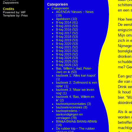
Zappateers
Categorieën
schitte
Categorieën
Credits
en een s
AGENDA! Nieuws – News
Powered by: WP
(19)
Template by: Priss
Apeldoorn
(10)
Hoe hee
B-log 2014
(61)
De eerst
B-log 2015
(53)
B-log 2016
(52)
enigszin
B-log 2017
(52)
Mijn oma
B-log 2018
(53)
B-log 2019
(53)
zich in 
B-log 2020
(53)
Nijmegen
B-log 2021
(52)
B-log 2022
(52)
borrelgl
B-log 2023
(52)
dronken
B-log 2024
(53)
B-log 2025
(53)
schudde 
B-log 2026
(32)
me? Ged
Bas, Willem (, Aad, Peter-
Jan) en ik
(53)
bazboek 1: 'Alles kan kapot'
Een gezi
(1)
die van 
bazboek 2: 'Zelfmoord is een
optie'
(1)
Drink ee
bazboek 3: 'Maar we leven
Ik houd 
nog'
(1)
bazboek 4: 'Bas, Willem en
bier. “W
ik'
(2)
dóórdrin
bazboekpresentaties
(3)
bazboekrecensies
(8)
bazboptredens –
Als ik a
aankondigingen en
worden o
verslagen
(78)
BWi&A BWA&i BAW&i ABW&i
betreffe
(14)
machtig
De rubber kip – The rubber