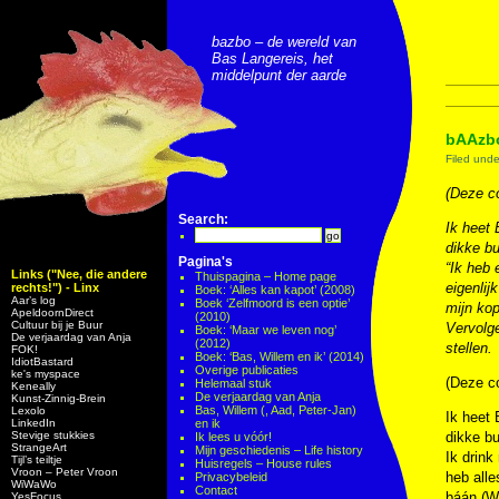
bazbo – de wereld van
Bas Langereis, het
middelpunt der aarde
bAAzb
Filed und
(Deze co
Search:
Ik heet 
dikke b
Pagina's
“Ik heb 
Links ("Nee, die andere
Thuispagina – Home page
eigenlij
rechts!") - Linx
Boek: ‘Alles kan kapot’ (2008)
Aar’s log
Boek ‘Zelfmoord is een optie’
mijn kop
ApeldoornDirect
(2010)
Cultuur bij je Buur
Vervolge
Boek: ‘Maar we leven nog’
De verjaardag van Anja
(2012)
stellen.
FOK!
Boek: ‘Bas, Willem en ik’ (2014)
IdiotBastard
Overige publicaties
ke's myspace
(Deze co
Helemaal stuk
Keneally
De verjaardag van Anja
Kunst-Zinnig-Brein
Bas, Willem (, Aad, Peter-Jan)
Lexolo
Ik heet 
LinkedIn
en ik
Stevige stukkies
dikke b
Ik lees u vóór!
StrangeArt
Mijn geschiedenis – Life history
Ik drink
Tijl’s teiltje
Huisregels – House rules
Vroon – Peter Vroon
heb alle
Privacybeleid
WiWaWo
Contact
báán (Wa
YesFocus