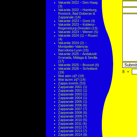
Vakantie 2022 – Den Haag
(3)
Vakantie 2022 – Hamburg,
Rostock, Bad Doberan &
Zappanale
(14)
Vakantie 2023 – Gent
(4)
Vakantie 2023 – Koblenz-
Regensburg-Dresden
(13)
Vakantie 2023 – Wenen
(5)
Vakantie 2024 (1) – Rouen
(4)
Vakantie 2024 (2) –
Montpellier-Valencia-
Barcelona-Lyon
(15)
Vakantie 2025 – Andalusië:
Granada, Málaga & Sevilla
(17)
Vakantie 2025 – Brussel
(6)
Vakantie 2026 – Schotland
8
+
(19)
Wat aten zij?
(19)
Wat lazen zij?
(14)
Zappa events
(53)
Zappanale 2001
(1)
Zappanale 2002
(1)
Zappanale 2003
(1)
Zappanale 2004
(1)
Zappanale 2005
(1)
Zappanale 2006
(6)
Zappanale 2007
(7)
Zappanale 2008
(6)
Zappanale 2009
(7)
Zappanale 2010
(5)
Zappanale 2011
(6)
Zappanale 2012
(7)
Zappanale 2013
(7)
Zappanale 2014
(8)