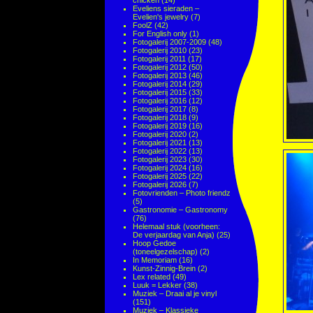
chicken
(14)
Eveliens sieraden –
Evelien's jewelry
(7)
FoolZ
(42)
For English only
(1)
Fotogalerij 2007-2009
(48)
Fotogalerij 2010
(23)
Fotogalerij 2011
(17)
Fotogalerij 2012
(50)
Fotogalerij 2013
(46)
Fotogalerij 2014
(29)
Fotogalerij 2015
(33)
Fotogalerij 2016
(12)
Fotogalerij 2017
(8)
Fotogalerij 2018
(9)
Fotogalerij 2019
(16)
Fotogalerij 2020
(2)
Fotogalerij 2021
(13)
Fotogalerij 2022
(13)
Fotogalerij 2023
(30)
Fotogalerij 2024
(16)
Fotogalerij 2025
(22)
Fotogalerij 2026
(7)
Fotovrienden – Photo friendz
(5)
Gastronomie – Gastronomy
(76)
Helemaal stuk (voorheen:
De verjaardag van Anja)
(25)
Hoop Gedoe
(toneelgezelschap)
(2)
In Memoriam
(16)
Kunst-Zinnig-Brein
(2)
Lex related
(49)
Luuk = Lekker
(38)
Muziek – Draai al je vinyl
(151)
Muziek – Klassieke