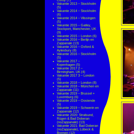
Corby
(7)
Vakantie 2013 – Stockholm
(5)
Vakantie 2014 – Stockholm
(6)
Vakantie 2014 – Vlissingen
(5)
Vakantie 2015 – Gatley,
Stockport, Manchester, UK
(9)
Vakantie 2015 – London
(6)
Vakantie 2016 – Berlijn en
Zappanale
(13)
Vakantie 2016 – Oxford &
Aylesbury
(8)
Vakantie 2016 – Stockholm
(5)
Vakantie 2017 –
Kopenhagen
(5)
Vakantie 2017 2 –
Birmingham, UK
(4)
Vakantie 2017 3 – London
(5)
Vakantie 2018 – London
(8)
Vakantie 2018 – München en
Zappanale
(11)
Vakantie 2019 – Brussel +
Luxemburg
(6)
Vakantie 2019 – Oostende
(5)
Vakantie 2019 – Schwerin en
Zappanale
(12)
Vakantie 2020: Stralsund,
Rügen & Bad Doberan
(noZappanale)
(13)
Vakantie 2021: Bad Doberan
(noZappanale), Lübeck &
Bremen
(12)