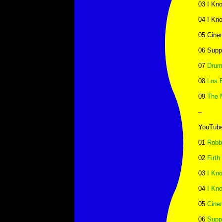
03 I Kno
04 I Kno
05 Cin
06 Supp
07
Drum
08
Los 
09
The 
–
YouTub
01
Robb
02
Firth
03
I Kno
04
I Kno
05
Cine
06
Supp