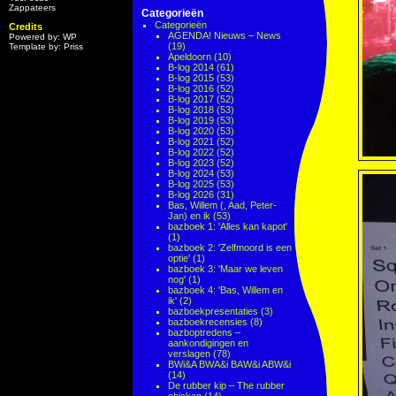
Zappateers
Categorieën
Categorieën
Credits
AGENDA! Nieuws – News
Powered by: WP
(19)
Template by: Priss
Apeldoorn
(10)
B-log 2014
(61)
B-log 2015
(53)
B-log 2016
(52)
B-log 2017
(52)
B-log 2018
(53)
B-log 2019
(53)
B-log 2020
(53)
B-log 2021
(52)
B-log 2022
(52)
B-log 2023
(52)
B-log 2024
(53)
B-log 2025
(53)
B-log 2026
(31)
Bas, Willem (, Aad, Peter-
Jan) en ik
(53)
bazboek 1: 'Alles kan kapot'
(1)
bazboek 2: 'Zelfmoord is een
optie'
(1)
bazboek 3: 'Maar we leven
nog'
(1)
bazboek 4: 'Bas, Willem en
ik'
(2)
bazboekpresentaties
(3)
bazboekrecensies
(8)
bazboptredens –
aankondigingen en
verslagen
(78)
BWi&A BWA&i BAW&i ABW&i
(14)
De rubber kip – The rubber