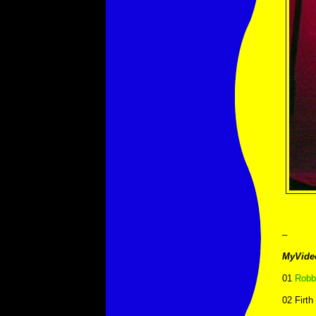
–
MyVide
01
Robb
02 Firth