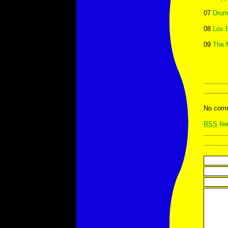
07
Drum
08
Los 
09
The 
No comm
RSS
fee