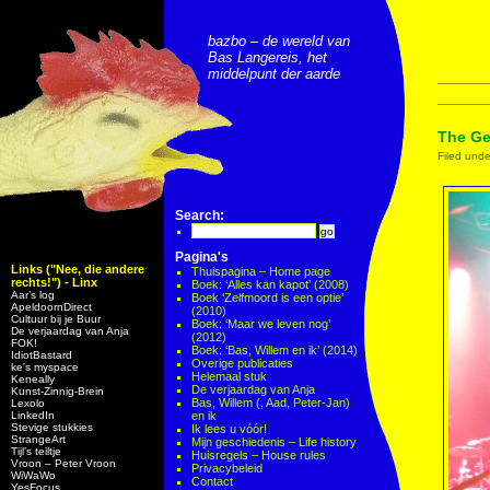
bazbo – de wereld van
Bas Langereis, het
middelpunt der aarde
The Ge
Filed und
Search:
Pagina's
Links ("Nee, die andere
Thuispagina – Home page
rechts!") - Linx
Boek: ‘Alles kan kapot’ (2008)
Aar’s log
Boek ‘Zelfmoord is een optie’
ApeldoornDirect
(2010)
Cultuur bij je Buur
Boek: ‘Maar we leven nog’
De verjaardag van Anja
(2012)
FOK!
Boek: ‘Bas, Willem en ik’ (2014)
IdiotBastard
Overige publicaties
ke's myspace
Helemaal stuk
Keneally
De verjaardag van Anja
Kunst-Zinnig-Brein
Bas, Willem (, Aad, Peter-Jan)
Lexolo
LinkedIn
en ik
Stevige stukkies
Ik lees u vóór!
StrangeArt
Mijn geschiedenis – Life history
Tijl’s teiltje
Huisregels – House rules
Vroon – Peter Vroon
Privacybeleid
WiWaWo
Contact
YesFocus