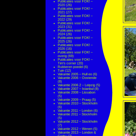
Publicaties voor FOK! –
2020
(26)
Publicaties voor FOK! –
2021
(27)
Publicaties voor FOK! –
2022
(29)
Publicaties voor FOK! –
2023
(31)
Publicaties voor FOK! –
2024
(26)
Publicaties voor FOK! –
2025
(26)
Publicaties voor FOK! –
2026
(16)
Publicaties voor FOK! –
overig
(69)
Publicaties voor FOK! –
Tim's corner
(20)
Rubberen poedel
(6)
Tuin
(12)
Vakantie 2005 – Hull eo
(6)
Vakantie 2006 – Oostende
(8)
Vakantie 2006 2 – Leipzig
(5)
Vakantie 2007 – Istanbul
(8)
Vakantie 2008 – Lissabon
(5)
Vakantie 2009 – Praag
(5)
Vakantie 2010 – Stockholm
(6)
Vakantie 2011 – London
(6)
Vakantie 2011 – Stockholm
(5)
Vakantie 2012 – Stockholm
(7)
Vakantie 2012 – Wenen
(5)
Vakantie 2013 – London &