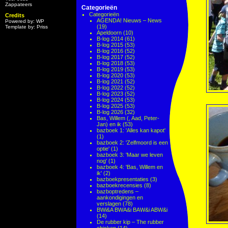
Zappateers
Categorieën
Categorieën
Credits
AGENDA! Nieuws – News
Powered by: WP
(19)
Template by: Priss
Apeldoorn
(10)
B-log 2014
(61)
B-log 2015
(53)
B-log 2016
(52)
B-log 2017
(52)
B-log 2018
(53)
B-log 2019
(53)
B-log 2020
(53)
B-log 2021
(52)
B-log 2022
(52)
B-log 2023
(52)
B-log 2024
(53)
B-log 2025
(53)
B-log 2026
(32)
Bas, Willem (, Aad, Peter-
Jan) en ik
(53)
bazboek 1: 'Alles kan kapot'
(1)
bazboek 2: 'Zelfmoord is een
optie'
(1)
bazboek 3: 'Maar we leven
nog'
(1)
bazboek 4: 'Bas, Willem en
ik'
(2)
bazboekpresentaties
(3)
bazboekrecensies
(8)
bazboptredens –
aankondigingen en
verslagen
(78)
BWi&A BWA&i BAW&i ABW&i
(14)
De rubber kip – The rubber