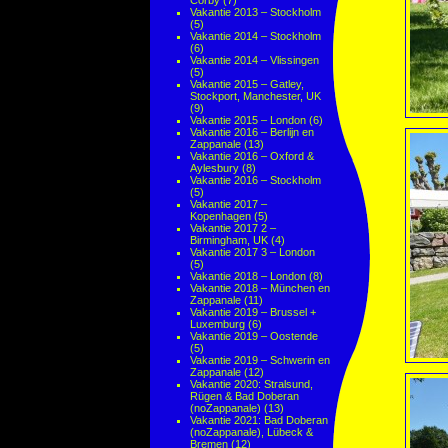
Corby
(7)
Vakantie 2013 – Stockholm
(5)
Vakantie 2014 – Stockholm
(6)
Vakantie 2014 – Vlissingen
(5)
Vakantie 2015 – Gatley,
Stockport, Manchester, UK
(9)
Vakantie 2015 – London
(6)
Vakantie 2016 – Berlijn en
Zappanale
(13)
Vakantie 2016 – Oxford &
Aylesbury
(8)
Vakantie 2016 – Stockholm
(5)
Vakantie 2017 –
Kopenhagen
(5)
Vakantie 2017 2 –
Birmingham, UK
(4)
Vakantie 2017 3 – London
(5)
Vakantie 2018 – London
(8)
Vakantie 2018 – München en
Zappanale
(11)
Vakantie 2019 – Brussel +
Luxemburg
(6)
Vakantie 2019 – Oostende
(5)
Vakantie 2019 – Schwerin en
Zappanale
(12)
Vakantie 2020: Stralsund,
Rügen & Bad Doberan
(noZappanale)
(13)
Vakantie 2021: Bad Doberan
(noZappanale), Lübeck &
Bremen
(12)