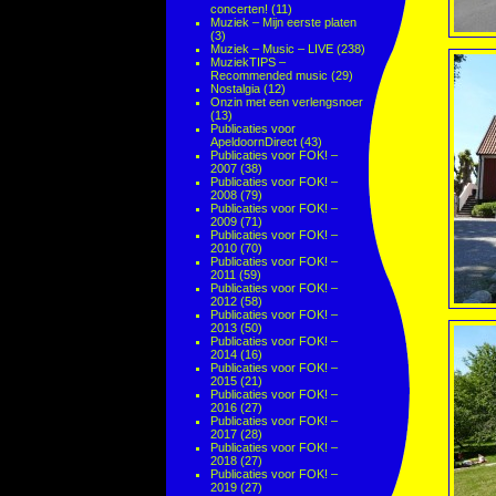
concerten!
(11)
Muziek – Mijn eerste platen
(3)
Muziek – Music – LIVE
(238)
MuziekTIPS –
Recommended music
(29)
Nostalgia
(12)
Onzin met een verlengsnoer
(13)
Publicaties voor
ApeldoornDirect
(43)
Publicaties voor FOK! –
2007
(38)
Publicaties voor FOK! –
2008
(79)
Publicaties voor FOK! –
2009
(71)
Publicaties voor FOK! –
2010
(70)
Publicaties voor FOK! –
2011
(59)
Publicaties voor FOK! –
2012
(58)
Publicaties voor FOK! –
2013
(50)
Publicaties voor FOK! –
2014
(16)
Publicaties voor FOK! –
2015
(21)
Publicaties voor FOK! –
2016
(27)
Publicaties voor FOK! –
2017
(28)
Publicaties voor FOK! –
2018
(27)
Publicaties voor FOK! –
2019
(27)