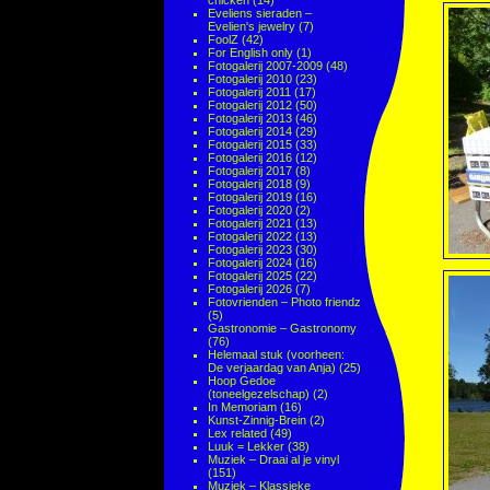
chicken
(14)
Eveliens sieraden –
Evelien's jewelry
(7)
FoolZ
(42)
For English only
(1)
Fotogalerij 2007-2009
(48)
Fotogalerij 2010
(23)
Fotogalerij 2011
(17)
Fotogalerij 2012
(50)
Fotogalerij 2013
(46)
Fotogalerij 2014
(29)
Fotogalerij 2015
(33)
Fotogalerij 2016
(12)
Fotogalerij 2017
(8)
Fotogalerij 2018
(9)
Fotogalerij 2019
(16)
Fotogalerij 2020
(2)
Fotogalerij 2021
(13)
Fotogalerij 2022
(13)
Fotogalerij 2023
(30)
Fotogalerij 2024
(16)
Fotogalerij 2025
(22)
Fotogalerij 2026
(7)
Fotovrienden – Photo friendz
(5)
Gastronomie – Gastronomy
(76)
Helemaal stuk (voorheen:
De verjaardag van Anja)
(25)
Hoop Gedoe
(toneelgezelschap)
(2)
In Memoriam
(16)
Kunst-Zinnig-Brein
(2)
Lex related
(49)
Luuk = Lekker
(38)
Muziek – Draai al je vinyl
(151)
Muziek – Klassieke