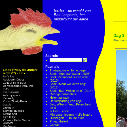
bazbo – de wereld van
Bas Langereis, het
middelpunt der aarde
Dag 3 
Filed und
Search:
Pagina's
Links ("Nee, die andere
Thuispagina – Home page
rechts!") - Linx
Boek: ‘Alles kan kapot’ (2008)
Aar’s log
Boek ‘Zelfmoord is een optie’
ApeldoornDirect
(2010)
Cultuur bij je Buur
Boek: ‘Maar we leven nog’
De verjaardag van Anja
(2012)
FOK!
Boek: ‘Bas, Willem en ik’ (2014)
IdiotBastard
Overige publicaties
ke's myspace
Helemaal stuk
Keneally
De verjaardag van Anja
Kunst-Zinnig-Brein
Bas, Willem (, Aad, Peter-Jan)
Lexolo
LinkedIn
en ik
Stevige stukkies
Ik lees u vóór!
StrangeArt
Mijn geschiedenis – Life history
Tijl’s teiltje
Huisregels – House rules
Vroon – Peter Vroon
Privacybeleid
WiWaWo
Contact
YesFocus