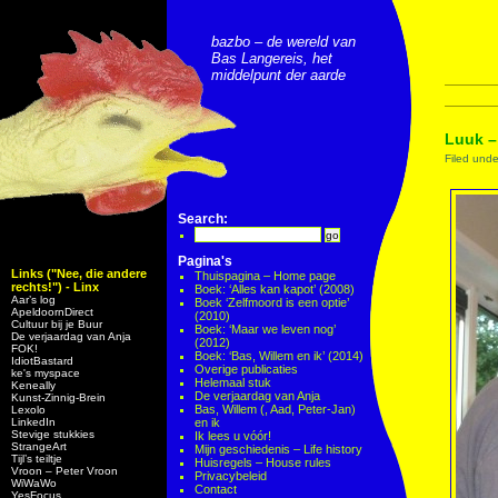
bazbo – de wereld van
Bas Langereis, het
middelpunt der aarde
Luuk –
Filed und
Search:
Pagina's
Links ("Nee, die andere
Thuispagina – Home page
rechts!") - Linx
Boek: ‘Alles kan kapot’ (2008)
Aar’s log
Boek ‘Zelfmoord is een optie’
ApeldoornDirect
(2010)
Cultuur bij je Buur
Boek: ‘Maar we leven nog’
De verjaardag van Anja
(2012)
FOK!
Boek: ‘Bas, Willem en ik’ (2014)
IdiotBastard
Overige publicaties
ke's myspace
Helemaal stuk
Keneally
De verjaardag van Anja
Kunst-Zinnig-Brein
Bas, Willem (, Aad, Peter-Jan)
Lexolo
LinkedIn
en ik
Stevige stukkies
Ik lees u vóór!
StrangeArt
Mijn geschiedenis – Life history
Tijl’s teiltje
Huisregels – House rules
Vroon – Peter Vroon
Privacybeleid
WiWaWo
Contact
YesFocus