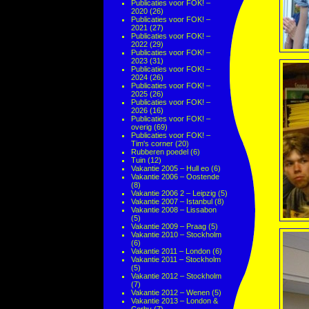
Publicaties voor FOK! –
2020
(26)
Publicaties voor FOK! –
2021
(27)
Publicaties voor FOK! –
2022
(29)
Publicaties voor FOK! –
2023
(31)
Publicaties voor FOK! –
2024
(26)
Publicaties voor FOK! –
2025
(26)
Publicaties voor FOK! –
2026
(16)
Publicaties voor FOK! –
overig
(69)
Publicaties voor FOK! –
Tim's corner
(20)
Rubberen poedel
(6)
Tuin
(12)
Vakantie 2005 – Hull eo
(6)
Vakantie 2006 – Oostende
(8)
Vakantie 2006 2 – Leipzig
(5)
Vakantie 2007 – Istanbul
(8)
Vakantie 2008 – Lissabon
(5)
Vakantie 2009 – Praag
(5)
Vakantie 2010 – Stockholm
(6)
Vakantie 2011 – London
(6)
Vakantie 2011 – Stockholm
(5)
Vakantie 2012 – Stockholm
(7)
Vakantie 2012 – Wenen
(5)
Vakantie 2013 – London &