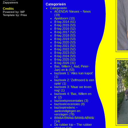
Zappateers
Categorieën
Categorieën
Credits
AGENDA! Nieuws – News
Powered by: WP
(19)
Template by: Priss
Apeldoorn
(10)
B-log 2014
(61)
B-log 2015
(53)
B-log 2016
(52)
B-log 2017
(52)
B-log 2018
(53)
B-log 2019
(53)
B-log 2020
(53)
B-log 2021
(52)
B-log 2022
(52)
B-log 2023
(52)
B-log 2024
(53)
B-log 2025
(53)
B-log 2026
(31)
Bas, Willem (, Aad, Peter-
Jan) en ik
(53)
bazboek 1: 'Alles kan kapot'
(1)
bazboek 2: 'Zelfmoord is een
optie'
(1)
bazboek 3: 'Maar we leven
nog'
(1)
bazboek 4: 'Bas, Willem en
ik'
(2)
bazboekpresentaties
(3)
bazboekrecensies
(8)
bazboptredens –
aankondigingen en
verslagen
(78)
BWi&A BWA&i BAW&i ABW&i
(14)
De rubber kip – The rubber