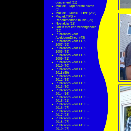
concerten!
(11)
Muziek – Mijn eerste platen
(3)
Muziek – Music – LIVE
(238)
MuziekTIPS –
Recommended music
(29)
Nostalgia
(12)
Onzin met een verlengsnoer
(13)
Publicaties voor
ApeldoornDirect
(43)
Publicaties voor FOK! –
2007
(38)
Publicaties voor FOK! –
2008
(79)
Publicaties voor FOK! –
2009
(71)
Publicaties voor FOK! –
2010
(70)
Publicaties voor FOK! –
2011
(59)
Publicaties voor FOK! –
2012
(58)
Publicaties voor FOK! –
2013
(50)
Publicaties voor FOK! –
2014
(16)
Publicaties voor FOK! –
2015
(21)
Publicaties voor FOK! –
2016
(27)
Publicaties voor FOK! –
2017
(28)
Publicaties voor FOK! –
2018
(27)
Publicaties voor FOK! –
2019
(27)