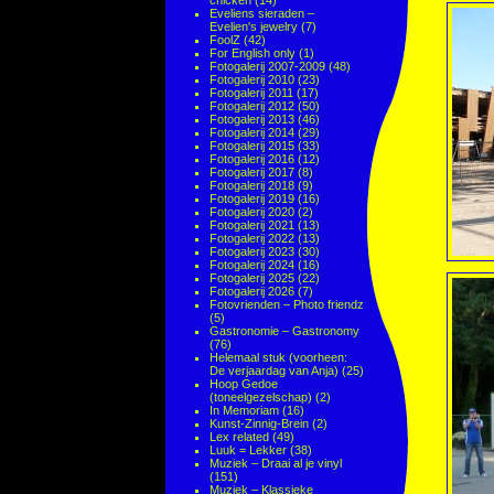
chicken
(14)
Eveliens sieraden –
Evelien's jewelry
(7)
FoolZ
(42)
For English only
(1)
Fotogalerij 2007-2009
(48)
Fotogalerij 2010
(23)
Fotogalerij 2011
(17)
Fotogalerij 2012
(50)
Fotogalerij 2013
(46)
Fotogalerij 2014
(29)
Fotogalerij 2015
(33)
Fotogalerij 2016
(12)
Fotogalerij 2017
(8)
Fotogalerij 2018
(9)
Fotogalerij 2019
(16)
Fotogalerij 2020
(2)
Fotogalerij 2021
(13)
Fotogalerij 2022
(13)
Fotogalerij 2023
(30)
Fotogalerij 2024
(16)
Fotogalerij 2025
(22)
Fotogalerij 2026
(7)
Fotovrienden – Photo friendz
(5)
Gastronomie – Gastronomy
(76)
Helemaal stuk (voorheen:
De verjaardag van Anja)
(25)
Hoop Gedoe
(toneelgezelschap)
(2)
In Memoriam
(16)
Kunst-Zinnig-Brein
(2)
Lex related
(49)
Luuk = Lekker
(38)
Muziek – Draai al je vinyl
(151)
Muziek – Klassieke