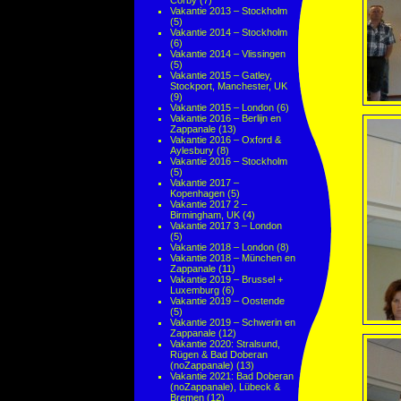
Corby
(7)
Vakantie 2013 – Stockholm
(5)
Vakantie 2014 – Stockholm
(6)
Vakantie 2014 – Vlissingen
(5)
Vakantie 2015 – Gatley,
Stockport, Manchester, UK
(9)
Vakantie 2015 – London
(6)
Vakantie 2016 – Berlijn en
Zappanale
(13)
Vakantie 2016 – Oxford &
Aylesbury
(8)
Vakantie 2016 – Stockholm
(5)
Vakantie 2017 –
Kopenhagen
(5)
Vakantie 2017 2 –
Birmingham, UK
(4)
Vakantie 2017 3 – London
(5)
Vakantie 2018 – London
(8)
Vakantie 2018 – München en
Zappanale
(11)
Vakantie 2019 – Brussel +
Luxemburg
(6)
Vakantie 2019 – Oostende
(5)
Vakantie 2019 – Schwerin en
Zappanale
(12)
Vakantie 2020: Stralsund,
Rügen & Bad Doberan
(noZappanale)
(13)
Vakantie 2021: Bad Doberan
(noZappanale), Lübeck &
Bremen
(12)