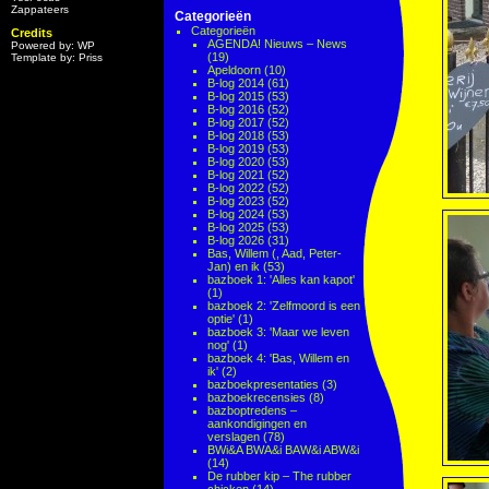
Zappateers
Categorieën
Categorieën
Credits
AGENDA! Nieuws – News
Powered by: WP
(19)
Template by: Priss
Apeldoorn
(10)
B-log 2014
(61)
B-log 2015
(53)
B-log 2016
(52)
B-log 2017
(52)
B-log 2018
(53)
B-log 2019
(53)
B-log 2020
(53)
B-log 2021
(52)
B-log 2022
(52)
B-log 2023
(52)
B-log 2024
(53)
B-log 2025
(53)
B-log 2026
(31)
Bas, Willem (, Aad, Peter-
Jan) en ik
(53)
bazboek 1: 'Alles kan kapot'
(1)
bazboek 2: 'Zelfmoord is een
optie'
(1)
bazboek 3: 'Maar we leven
nog'
(1)
bazboek 4: 'Bas, Willem en
ik'
(2)
bazboekpresentaties
(3)
bazboekrecensies
(8)
bazboptredens –
aankondigingen en
verslagen
(78)
BWi&A BWA&i BAW&i ABW&i
(14)
De rubber kip – The rubber