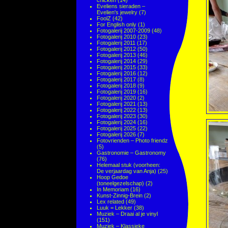
chicken
(14)
Eveliens sieraden –
Evelien's jewelry
(7)
FoolZ
(42)
For English only
(1)
Fotogalerij 2007-2009
(48)
Fotogalerij 2010
(23)
Fotogalerij 2011
(17)
Fotogalerij 2012
(50)
Fotogalerij 2013
(46)
Fotogalerij 2014
(29)
Fotogalerij 2015
(33)
Fotogalerij 2016
(12)
Fotogalerij 2017
(8)
Fotogalerij 2018
(9)
Fotogalerij 2019
(16)
Fotogalerij 2020
(2)
Fotogalerij 2021
(13)
Fotogalerij 2022
(13)
Fotogalerij 2023
(30)
Fotogalerij 2024
(16)
Fotogalerij 2025
(22)
Fotogalerij 2026
(7)
Fotovrienden – Photo friendz
(5)
Gastronomie – Gastronomy
(76)
Helemaal stuk (voorheen:
De verjaardag van Anja)
(25)
Hoop Gedoe
(toneelgezelschap)
(2)
In Memoriam
(16)
Kunst-Zinnig-Brein
(2)
Lex related
(49)
Luuk = Lekker
(38)
Muziek – Draai al je vinyl
(151)
Muziek – Klassieke