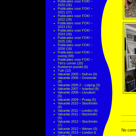
Publicaties voor FOK! –
2020
(26)
Publicaties voor FOK! –
2021
(27)
Publicaties voor FOK! –
2022
(29)
Publicaties voor FOK! –
2023
(31)
Publicaties voor FOK! –
2024
(26)
Publicaties voor FOK! –
2025
(26)
Publicaties voor FOK! –
2026
(16)
Publicaties voor FOK! –
overig
(69)
Publicaties voor FOK! –
Tim's corner
(20)
Rubberen poedel
(6)
Tuin
(12)
Vakantie 2005 – Hull eo
(6)
Vakantie 2006 – Oostende
(8)
Vakantie 2006 2 – Leipzig
(5)
Vakantie 2007 – Istanbul
(8)
Vakantie 2008 – Lissabon
(5)
Vakantie 2009 – Praag
(5)
Vakantie 2010 – Stockholm
(6)
Vakantie 2011 – London
(6)
Vakantie 2011 – Stockholm
(5)
Vakantie 2012 – Stockholm
(7)
Vakantie 2012 – Wenen
(5)
No comm
Vakantie 2013 – London &