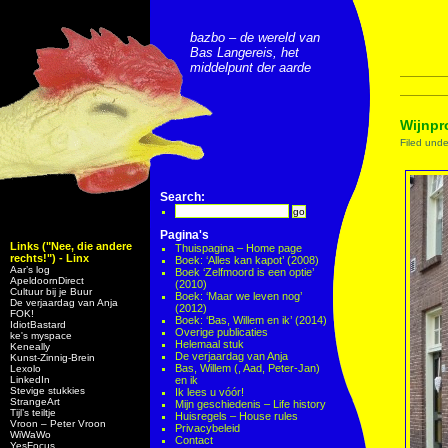
bazbo – de wereld van
Bas Langereis, het
middelpunt der aarde
Wijnpro
Filed und
Search:
Pagina's
Links ("Nee, die andere
Thuispagina – Home page
rechts!") - Linx
Boek: ‘Alles kan kapot’ (2008)
Aar’s log
Boek ‘Zelfmoord is een optie’
ApeldoornDirect
(2010)
Cultuur bij je Buur
Boek: ‘Maar we leven nog’
De verjaardag van Anja
(2012)
FOK!
Boek: ‘Bas, Willem en ik’ (2014)
IdiotBastard
Overige publicaties
ke's myspace
Helemaal stuk
Keneally
De verjaardag van Anja
Kunst-Zinnig-Brein
Bas, Willem (, Aad, Peter-Jan)
Lexolo
LinkedIn
en ik
Stevige stukkies
Ik lees u vóór!
StrangeArt
Mijn geschiedenis – Life history
Tijl’s teiltje
Huisregels – House rules
Vroon – Peter Vroon
Privacybeleid
WiWaWo
Contact
YesFocus