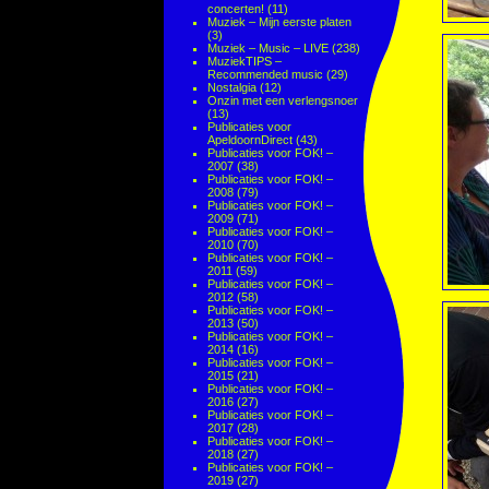
concerten!
(11)
Muziek – Mijn eerste platen
(3)
Muziek – Music – LIVE
(238)
MuziekTIPS –
Recommended music
(29)
Nostalgia
(12)
Onzin met een verlengsnoer
(13)
Publicaties voor
ApeldoornDirect
(43)
Publicaties voor FOK! –
2007
(38)
Publicaties voor FOK! –
2008
(79)
Publicaties voor FOK! –
2009
(71)
Publicaties voor FOK! –
2010
(70)
Publicaties voor FOK! –
2011
(59)
Publicaties voor FOK! –
2012
(58)
Publicaties voor FOK! –
2013
(50)
Publicaties voor FOK! –
2014
(16)
Publicaties voor FOK! –
2015
(21)
Publicaties voor FOK! –
2016
(27)
Publicaties voor FOK! –
2017
(28)
Publicaties voor FOK! –
2018
(27)
Publicaties voor FOK! –
2019
(27)