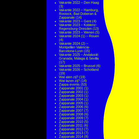
Vakantie 2022 – Den Haag
(3)
Vakantie 2022 – Hamburg,
Rostock, Bad Doberan &
Zappanale
(14)
Vakantie 2023 – Gent
(4)
Vakantie 2023 – Koblenz-
Regensburg-Dresden
(13)
Vakantie 2023 – Wenen
(5)
Vakantie 2024 (1) – Rouen
(4)
Vakantie 2024 (2) –
Montpellier-Valencia-
Barcelona-Lyon
(15)
Vakantie 2025 – Andalusië:
Granada, Málaga & Sevilla
(17)
Vakantie 2025 – Brussel
(6)
Vakantie 2026 – Schotland
(19)
Wat aten zij?
(19)
Wat lazen zij?
(14)
Zappa events
(53)
Zappanale 2001
(1)
Zappanale 2002
(1)
Zappanale 2003
(1)
Zappanale 2004
(1)
Zappanale 2005
(1)
Zappanale 2006
(6)
Zappanale 2007
(7)
Zappanale 2008
(6)
Zappanale 2009
(7)
Zappanale 2010
(5)
Zappanale 2011
(6)
Zappanale 2012
(7)
Zappanale 2013
(7)
Zappanale 2014
(8)