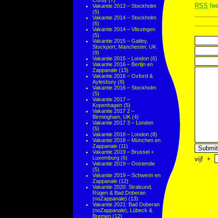
Corby
(7)
RSS
fee
Vakantie 2013 – Stockholm
(5)
Vakantie 2014 – Stockholm
(6)
Vakantie 2014 – Vlissingen
(5)
Vakantie 2015 – Gatley,
Stockport, Manchester, UK
(9)
Vakantie 2015 – London
(6)
Vakantie 2016 – Berlijn en
Zappanale
(13)
Vakantie 2016 – Oxford &
Aylesbury
(8)
Vakantie 2016 – Stockholm
(5)
Vakantie 2017 –
Kopenhagen
(5)
Vakantie 2017 2 –
Birmingham, UK
(4)
Vakantie 2017 3 – London
(5)
Vakantie 2018 – London
(8)
Vakantie 2018 – München en
Zappanale
(11)
Vakantie 2019 – Brussel +
Luxemburg
(6)
vijf
+
Vakantie 2019 – Oostende
(5)
Vakantie 2019 – Schwerin en
Zappanale
(12)
Vakantie 2020: Stralsund,
Rügen & Bad Doberan
(noZappanale)
(13)
Vakantie 2021: Bad Doberan
(noZappanale), Lübeck &
Bremen
(12)