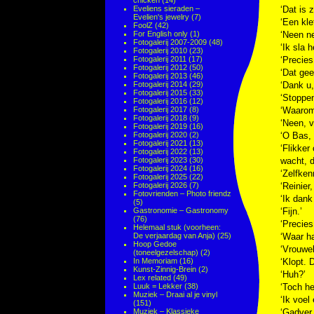
chicken
(14)
Eveliens sieraden –
‘Dat is 
Evelien's jewelry
(7)
‘Een kle
FoolZ
(42)
For English only
(1)
‘Neen ne
Fotogalerij 2007-2009
(48)
‘Ik sla 
Fotogalerij 2010
(23)
Fotogalerij 2011
(17)
‘Precies
Fotogalerij 2012
(50)
‘Dat gee
Fotogalerij 2013
(46)
Fotogalerij 2014
(29)
‘Dank u,
Fotogalerij 2015
(33)
‘Stoppen
Fotogalerij 2016
(12)
Fotogalerij 2017
(8)
‘Waarom
Fotogalerij 2018
(9)
‘Neen, v
Fotogalerij 2019
(16)
Fotogalerij 2020
(2)
‘O Bas, 
Fotogalerij 2021
(13)
‘Flikker
Fotogalerij 2022
(13)
Fotogalerij 2023
(30)
wacht, d
Fotogalerij 2024
(16)
‘Zelfken
Fotogalerij 2025
(22)
Fotogalerij 2026
(7)
‘Reinier,
Fotovrienden – Photo friendz
‘Ik dank
(5)
Gastronomie – Gastronomy
‘Fijn.’
(76)
‘Precies
Helemaal stuk (voorheen:
De verjaardag van Anja)
(25)
‘Waar h
Hoop Gedoe
‘Vrouwel
(toneelgezelschap)
(2)
In Memoriam
(16)
‘Klopt. 
Kunst-Zinnig-Brein
(2)
‘Huh?’
Lex related
(49)
Luuk = Lekker
(38)
‘Toch he
Muziek – Draai al je vinyl
‘Ik voel
(151)
Muziek – Klassieke
‘Gadver,