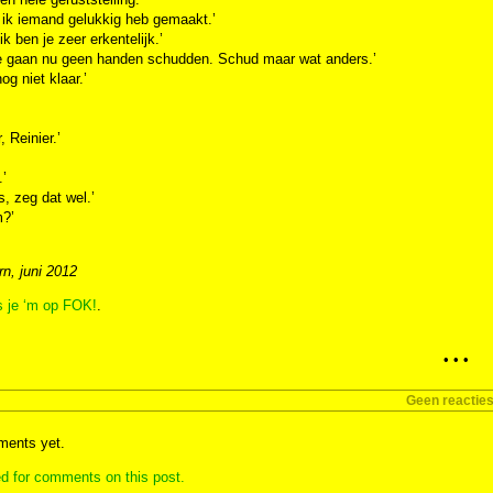
t ik iemand gelukkig heb gemaakt.’
ik ben je zeer erkentelijk.’
e gaan nu geen handen schudden. Schud maar wat anders.’
og niet klaar.’
, Reinier.’
.’
, zeg dat wel.’
?’
n, juni 2012
s je ‘m op FOK!
.
• • •
Geen reactie
ents yet.
d for comments on this post.