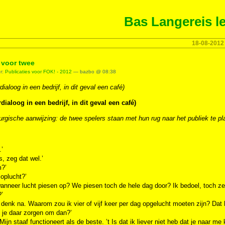
Bas Langereis le
18-08-2012
 voor twee
er:
Publicaties voor FOK! - 2012
— bazbo @ 08:38
dialoog in een bedrijf, in dit geval een café)
dialoog in een bedrijf, in dit geval een café)
rgische aanwijzing: de twee spelers staan met hun rug naar het publiek te pl
.’
, zeg dat wel.’
?’
 oplucht?’
anneer lucht piesen op? We piesen toch de hele dag door? Ik bedoel, toch zeke
’
, denk na. Waarom zou ik vier of vijf keer per dag opgelucht moeten zijn? Da
j je daar zorgen om dan?’
. Mijn staaf functioneert als de beste. ’t Is dat ik liever niet heb dat je naar 