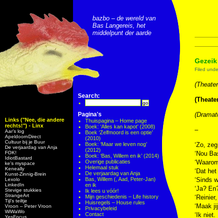
bazbo – de wereld van
Bas Langereis, het
middelpunt der aarde
Gezeik
Filed und
(Theater
Search:
(Theater
Pagina's
(Dramatu
Links ("Nee, die andere
Thuispagina – Home page
rechts!") - Linx
Boek: ‘Alles kan kapot’ (2008)
–
Aar’s log
Boek ‘Zelfmoord is een optie’
ApeldoornDirect
(2010)
Cultuur bij je Buur
Boek: ‘Maar we leven nog’
‘Zo, zeg
De verjaardag van Anja
(2012)
FOK!
‘Nou Bas
Boek: ‘Bas, Willem en ik’ (2014)
IdiotBastard
Overige publicaties
‘Waarom
ke's myspace
Helemaal stuk
Keneally
‘Dat het
De verjaardag van Anja
Kunst-Zinnig-Brein
Bas, Willem (, Aad, Peter-Jan)
‘Sinds w
Lexolo
LinkedIn
en ik
‘Ja? En?
Stevige stukkies
Ik lees u vóór!
StrangeArt
Mijn geschiedenis – Life history
‘Reinier
Tijl’s teiltje
Huisregels – House rules
‘Maak ji
Vroon – Peter Vroon
Privacybeleid
WiWaWo
Contact
‘Ik niet
YesFocus