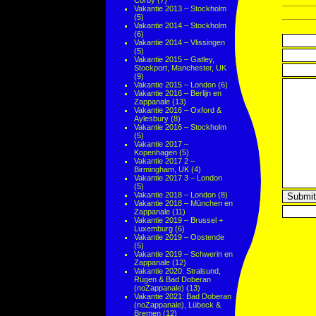
Corby
(7)
Vakantie 2013 – Stockholm
(5)
Vakantie 2014 – Stockholm
(6)
Vakantie 2014 – Vlissingen
(5)
Vakantie 2015 – Gatley,
Stockport, Manchester, UK
(9)
Vakantie 2015 – London
(6)
Vakantie 2016 – Berlijn en
Zappanale
(13)
Vakantie 2016 – Oxford &
Aylesbury
(8)
Vakantie 2016 – Stockholm
(5)
Vakantie 2017 –
Kopenhagen
(5)
Vakantie 2017 2 –
Birmingham, UK
(4)
Vakantie 2017 3 – London
(5)
Vakantie 2018 – London
(8)
Vakantie 2018 – München en
Zappanale
(11)
Vakantie 2019 – Brussel +
Luxemburg
(6)
Vakantie 2019 – Oostende
(5)
Vakantie 2019 – Schwerin en
Zappanale
(12)
Vakantie 2020: Stralsund,
Rügen & Bad Doberan
(noZappanale)
(13)
Vakantie 2021: Bad Doberan
(noZappanale), Lübeck &
Bremen
(12)