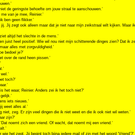
uwen.’
 niet de geringste behoefte om jouw straal te aanschouwen.’
t me van je mee, Reinier.’
ik ben geen flikker.’
 jij. Jij zegt ook alleen maar dat je niet naar mijn zeikstraal wilt kijken. Maar
 ziet altijd het slechte in de mens.’
ben juist heel positief. Wie wil nou niet mijn schitterende dinges zien? Dat ik
aar alles met zorgvuldigheid.’
e bedoel je?’
niet over de rand heen pissen.’
’
t.’
 wel.’
het toch?’
aar.’
k is het waar, Reinier. Anders zei ik het toch niet?’
gelijk.’
eens iets nieuws.’
jij weet alles al.’
g niet, zeg. Er zijn veel dingen die ik niet weet en die ik ook niet wil weten.’
aar zijn?’
 ‘Dat noemt zich een vriend. Of wacht, dat noemt mij een vriend.’
lt.’
r wie het zegt. Jij begint toch bijna iedere mail of zin met het woord ‘Vriend’?’