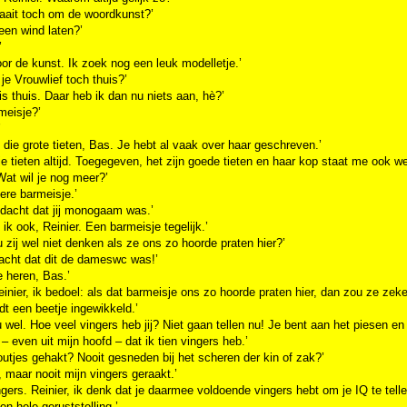
raait toch om de woordkunst?’
een wind laten?’
’
oor de kunst. Ik zoek nog een leuk modelletje.’
 je Vrouwlief toch thuis?’
 is thuis. Daar heb ik dan nu niets aan, hè?’
meisje?’
’
 die grote tieten, Bas. Je hebt al vaak over haar geschreven.’
 je tieten altijd. Toegegeven, het zijn goede tieten en haar kop staat me ook wel
at wil je nog meer?’
ere barmeisje.’
 dacht dat jij monogaam was.’
 ik ook, Reinier. Een barmeisje tegelijk.’
 zij wel niet denken als ze ons zo hoorde praten hier?’
acht dat dit de dameswc was!’
de heren, Bas.’
inier, ik bedoel: als dat barmeisje ons zo hoorde praten hier, dan zou ze zek
dt een beetje ingewikkeld.’
u wel. Hoe veel vingers heb jij? Niet gaan tellen nu! Je bent aan het piesen en a
 – even uit mijn hoofd – dat ik tien vingers heb.’
outjes gehakt? Nooit gesneden bij het scheren der kin of zak?’
, maar nooit mijn vingers geraakt.’
ngers. Reinier, ik denk dat je daarmee voldoende vingers hebt om je IQ te telle
een hele geruststelling.’