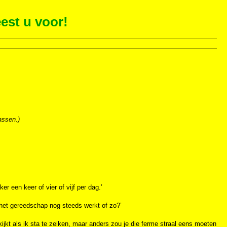
est u voor!
assen.)
r een keer of vier of vijf per dag.’
t het gereedschap nog steeds werkt of zo?’
me kijkt als ik sta te zeiken, maar anders zou je die ferme straal eens moeten