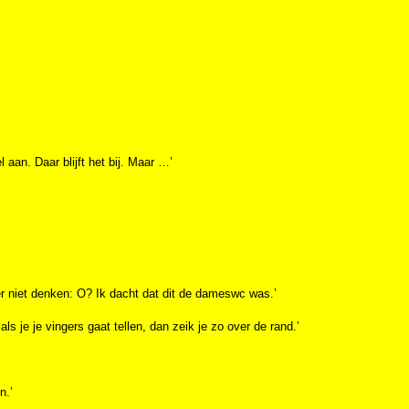
 aan. Daar blijft het bij. Maar …’
er niet denken: O? Ik dacht dat dit de dameswc was.’
ls je je vingers gaat tellen, dan zeik je zo over de rand.’
n.’