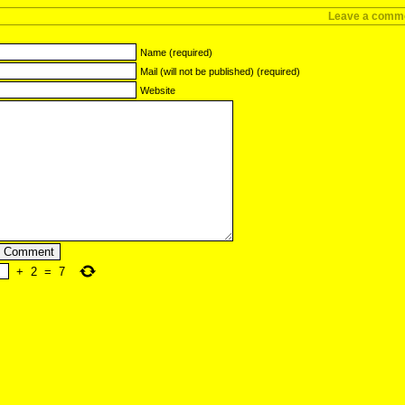
Leave a comm
Name (required)
Mail (will not be published) (required)
Website
+
2
=
7