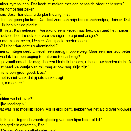
zuiver symbolisch. Dat heeft te maken met een bepaalde sfeer scheppen.’
ffe homosfeer zeker.’
en, Bas. Hier slaat u de plank danig mis.’
helemaal geen planken. Dat doet zeer aan mijn tere pianohandjes, Reinier. Dat 
. Ik ben hier de pianist.’
ft niets. Kan gebeuren. Vanavond eens vroeg naar bed, dan gaat het morgen v
 dokter. Heeft u ook iets voor uw eigen tere pianohandjes?’
 met pianospelen, Reinier. Zou jij ook moeten doen.’
? Is het dan echt zo abominabel?’
riend. Integendeel. U riedelt een aardig moppie weg. Maar een man zou beter 
voel ik hier een poging tot intieme toenadering?’
 op, zaadkameel. Ik mag dan een bierbuik hebben; u houdt uw handen thuis. M
at heerlijke kontje van mij mag er ook nog altijd zijn.’
nis is een groot goed, Bas.’
 het is niet vaak dat jij iets raaks zegt.’
 u, o meester.’
.’
adden we het over?’
ijke rondingen.’
Dat was niet moeilijk raden. Als jij erbij bent, hebben we het altijd over vrouweli
b ik niets tegen de zachte glooiing van een fijne borst of bil.’
 een gedicht opkomen, Bas.’
 Reinier. Waarom altijd gelijk zo?’