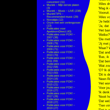
concerten!
(11)
‘Alles d
Muziek – Mijn eerste platen
(3)
‘Mag ik 
Muziek – Music – LIVE
(238)
‘Vooruit.
MuziekTIPS –
Recommended music
(29)
‘Alles v
Nostalgia
(12)
‘Je hebt
Onzin met een verlengsnoer
(13)
‘Ja, dat
Publicaties voor
‘Het bar
ApeldoornDirect
(43)
Publicaties voor FOK! –
‘Welke?
2007
(38)
‘Die met
Publicaties voor FOK! –
2008
(79)
‘Jij met
Publicaties voor FOK! –
‘Maar? W
2009
(71)
Publicaties voor FOK! –
‘Dat and
2010
(70)
‘Bas, ik
Publicaties voor FOK! –
2011
(59)
‘Dat ben
Publicaties voor FOK! –
‘Wat zou
2012
(58)
Publicaties voor FOK! –
‘O? Ik d
2013
(50)
‘Dit is 
Publicaties voor FOK! –
2014
(16)
‘Neen Re
Publicaties voor FOK! –
‘Het wor
2015
(21)
Publicaties voor FOK! –
‘Voor jo
2016
(27)
‘Ik denk
Publicaties voor FOK! –
2017
(28)
‘Nooit h
Publicaties voor FOK! –
‘Dat wel
2018
(27)
Publicaties voor FOK! –
‘Tien vi
2019
(27)
‘Dat is 