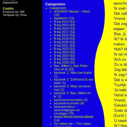
Zappateers
aanscho
Categorieën
Categorieën
‘Ik voel
Credits
AGENDA! Nieuws – News
Powered by: WP
‘Dat val
(19)
Template by: Priss
Apeldoorn
(10)
‘Vriend, 
B-log 2014
(61)
‘Dat zeg
B-log 2015
(53)
B-log 2016
(52)
orgaan.’
B-log 2017
(52)
‘Bas, jij
B-log 2018
(53)
B-log 2019
(53)
‘Ik? Ik 
B-log 2020
(53)
maken, m
B-log 2021
(52)
B-log 2022
(52)
‘Huh? Ho
B-log 2023
(52)
‘Ik wil 
B-log 2024
(53)
B-log 2025
(53)
‘Ach zo.
B-log 2026
(32)
‘Zo is da
Bas, Willem (, Aad, Peter-
Jan) en ik
(53)
‘Zeg dat
bazboek 1: 'Alles kan kapot'
‘Ik zeg 
(1)
bazboek 2: 'Zelfmoord is een
‘Dat is w
optie'
(1)
‘Tuurlij
bazboek 3: 'Maar we leven
nog'
(1)
‘Je hebt 
bazboek 4: 'Bas, Willem en
‘Vertel 
ik'
(2)
bazboekpresentaties
(3)
‘Vriend, 
bazboekrecensies
(8)
‘Gelukki
bazboptredens –
aankondigingen en
‘Zoals d
verslagen
(78)
(Zucht.)
BWi&A BWA&i BAW&i ABW&i
(14)
‘U raaska
De rubber kip – The rubber
‘Ik? Hoo