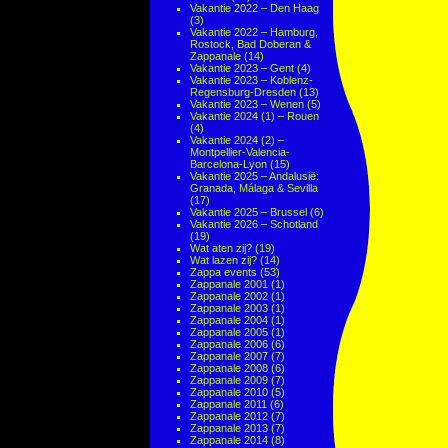
Vakantie 2022 – Den Haag
(3)
Vakantie 2022 – Hamburg,
Rostock, Bad Doberan &
Zappanale
(14)
Vakantie 2023 – Gent
(4)
Vakantie 2023 – Koblenz-
Regensburg-Dresden
(13)
Vakantie 2023 – Wenen
(5)
Vakantie 2024 (1) – Rouen
(4)
Vakantie 2024 (2) –
Montpellier-Valencia-
Barcelona-Lyon
(15)
Vakantie 2025 – Andalusië:
Granada, Málaga & Sevilla
(17)
Vakantie 2025 – Brussel
(6)
Vakantie 2026 – Schotland
(19)
Wat aten zij?
(19)
Wat lazen zij?
(14)
Zappa events
(53)
Zappanale 2001
(1)
Zappanale 2002
(1)
Zappanale 2003
(1)
Zappanale 2004
(1)
Zappanale 2005
(1)
Zappanale 2006
(6)
Zappanale 2007
(7)
Zappanale 2008
(6)
Zappanale 2009
(7)
Zappanale 2010
(5)
Zappanale 2011
(6)
Zappanale 2012
(7)
Zappanale 2013
(7)
Zappanale 2014
(8)