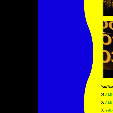
YouTub
01
A Min
02
A Min
03
Yell