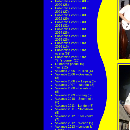
Publicaties voor FOK! –
2020
(26)
Publicaties voor FOK! –
2021
(27)
Publicaties voor FOK! –
2022
(29)
Publicaties voor FOK! –
2023
(31)
Publicaties voor FOK! –
2024
(26)
Publicaties voor FOK! –
2025
(26)
Publicaties voor FOK! –
2026
(16)
Publicaties voor FOK! –
overig
(69)
Publicaties voor FOK! –
Tim's corner
(20)
Rubberen poedel
(6)
Tuin
(12)
Vakantie 2005 – Hull eo
(6)
Vakantie 2006 – Oostende
(8)
Vakantie 2006 2 – Leipzig
(5)
Vakantie 2007 – Istanbul
(8)
Vakantie 2008 – Lissabon
(5)
Vakantie 2009 – Praag
(5)
Vakantie 2010 – Stockholm
(6)
Vakantie 2011 – London
(6)
Vakantie 2011 – Stockholm
(5)
Vakantie 2012 – Stockholm
(7)
Vakantie 2012 – Wenen
(5)
Vakantie 2013 – London &