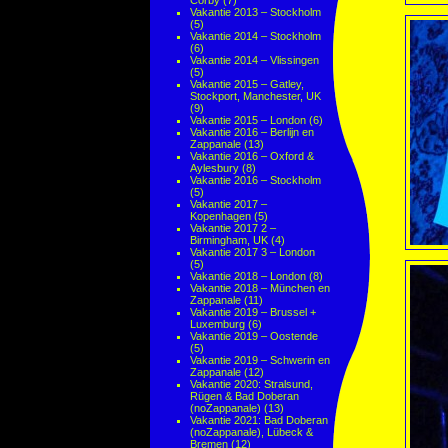
Corby
(7)
Vakantie 2013 – Stockholm
(5)
Vakantie 2014 – Stockholm
(6)
Vakantie 2014 – Vlissingen
(5)
Vakantie 2015 – Gatley,
Stockport, Manchester, UK
(9)
Vakantie 2015 – London
(6)
Vakantie 2016 – Berlijn en
Zappanale
(13)
Vakantie 2016 – Oxford &
Aylesbury
(8)
Vakantie 2016 – Stockholm
(5)
Vakantie 2017 –
Kopenhagen
(5)
Vakantie 2017 2 –
Birmingham, UK
(4)
Vakantie 2017 3 – London
(5)
Vakantie 2018 – London
(8)
Vakantie 2018 – München en
Zappanale
(11)
Vakantie 2019 – Brussel +
Luxemburg
(6)
Vakantie 2019 – Oostende
(5)
Vakantie 2019 – Schwerin en
Zappanale
(12)
Vakantie 2020: Stralsund,
Rügen & Bad Doberan
(noZappanale)
(13)
Vakantie 2021: Bad Doberan
(noZappanale), Lübeck &
Bremen
(12)