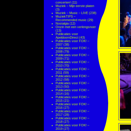
concerten!
(11)
Muziek – Mijn eerste platen
(3)
Muziek – Music – LIVE
(238)
MuziekTIPS –
Recommended music
(29)
Nostalgia
(12)
Onzin met een verlengsnoer
(13)
Publicaties voor
ApeldoornDirect
(43)
Publicaties voor FOK! –
2007
(38)
Publicaties voor FOK! –
2008
(79)
Publicaties voor FOK! –
2009
(71)
Publicaties voor FOK! –
2010
(70)
Publicaties voor FOK! –
2011
(59)
Publicaties voor FOK! –
2012
(58)
Publicaties voor FOK! –
2013
(50)
Publicaties voor FOK! –
2014
(16)
Publicaties voor FOK! –
2015
(21)
Publicaties voor FOK! –
2016
(27)
Publicaties voor FOK! –
2017
(28)
Publicaties voor FOK! –
2018
(27)
Publicaties voor FOK! –
2019
(27)