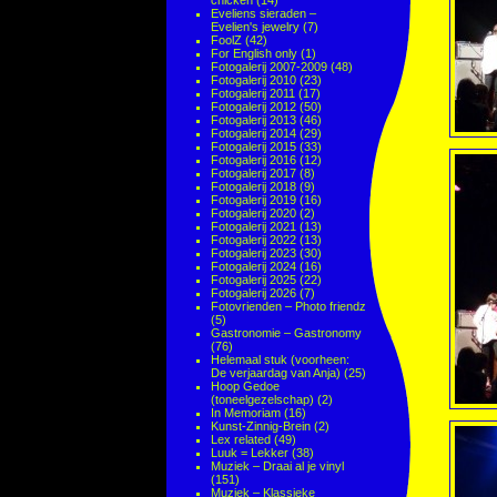
chicken
(14)
Eveliens sieraden –
Evelien's jewelry
(7)
FoolZ
(42)
For English only
(1)
Fotogalerij 2007-2009
(48)
Fotogalerij 2010
(23)
Fotogalerij 2011
(17)
Fotogalerij 2012
(50)
Fotogalerij 2013
(46)
Fotogalerij 2014
(29)
Fotogalerij 2015
(33)
Fotogalerij 2016
(12)
Fotogalerij 2017
(8)
Fotogalerij 2018
(9)
Fotogalerij 2019
(16)
Fotogalerij 2020
(2)
Fotogalerij 2021
(13)
Fotogalerij 2022
(13)
Fotogalerij 2023
(30)
Fotogalerij 2024
(16)
Fotogalerij 2025
(22)
Fotogalerij 2026
(7)
Fotovrienden – Photo friendz
(5)
Gastronomie – Gastronomy
(76)
Helemaal stuk (voorheen:
De verjaardag van Anja)
(25)
Hoop Gedoe
(toneelgezelschap)
(2)
In Memoriam
(16)
Kunst-Zinnig-Brein
(2)
Lex related
(49)
Luuk = Lekker
(38)
Muziek – Draai al je vinyl
(151)
Muziek – Klassieke