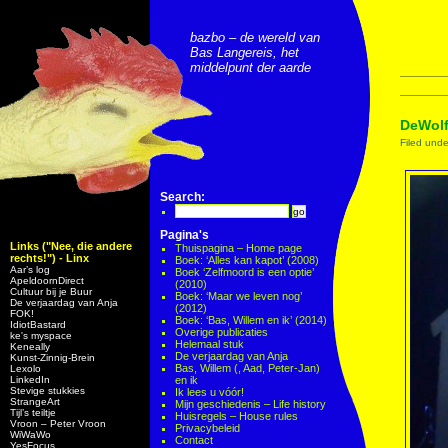
bazbo – de wereld van
Bas Langereis, het
middelpunt der aarde
DeWolf
Filed und
Search:
Pagina's
Links ("Nee, die andere
Thuispagina – Home page
rechts!") - Linx
Boek: ‘Alles kan kapot’ (2008)
Aar’s log
Boek ‘Zelfmoord is een optie’
ApeldoornDirect
(2010)
Cultuur bij je Buur
Boek: ‘Maar we leven nog’
De verjaardag van Anja
(2012)
FOK!
Boek: ‘Bas, Willem en ik’ (2014)
IdiotBastard
Overige publicaties
ke's myspace
Helemaal stuk
Keneally
De verjaardag van Anja
Kunst-Zinnig-Brein
Bas, Willem (, Aad, Peter-Jan)
Lexolo
LinkedIn
en ik
Stevige stukkies
Ik lees u vóór!
StrangeArt
Mijn geschiedenis – Life history
Tijl’s teiltje
Huisregels – House rules
Vroon – Peter Vroon
Privacybeleid
WiWaWo
Contact
YesFocus