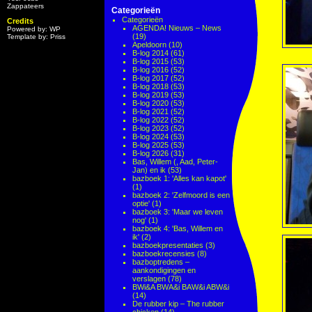
Zappateers
Categorieën
Categorieën
Credits
AGENDA! Nieuws – News
Powered by: WP
(19)
Template by: Priss
Apeldoorn
(10)
B-log 2014
(61)
B-log 2015
(53)
B-log 2016
(52)
B-log 2017
(52)
B-log 2018
(53)
B-log 2019
(53)
B-log 2020
(53)
B-log 2021
(52)
B-log 2022
(52)
B-log 2023
(52)
B-log 2024
(53)
B-log 2025
(53)
B-log 2026
(31)
Bas, Willem (, Aad, Peter-
Jan) en ik
(53)
bazboek 1: 'Alles kan kapot'
(1)
bazboek 2: 'Zelfmoord is een
optie'
(1)
bazboek 3: 'Maar we leven
nog'
(1)
bazboek 4: 'Bas, Willem en
ik'
(2)
bazboekpresentaties
(3)
bazboekrecensies
(8)
bazboptredens –
aankondigingen en
verslagen
(78)
BWi&A BWA&i BAW&i ABW&i
(14)
De rubber kip – The rubber