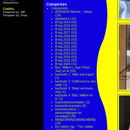
Zappateers
Categorieën
Categorieën
Credits
AGENDA! Nieuws – News
Powered by: WP
(19)
Template by: Priss
Apeldoorn
(10)
B-log 2014
(61)
B-log 2015
(53)
B-log 2016
(52)
B-log 2017
(52)
B-log 2018
(53)
B-log 2019
(53)
B-log 2020
(53)
B-log 2021
(52)
B-log 2022
(52)
B-log 2023
(52)
B-log 2024
(53)
B-log 2025
(53)
B-log 2026
(31)
Bas, Willem (, Aad, Peter-
Jan) en ik
(53)
bazboek 1: 'Alles kan kapot'
(1)
bazboek 2: 'Zelfmoord is een
optie'
(1)
bazboek 3: 'Maar we leven
nog'
(1)
bazboek 4: 'Bas, Willem en
ik'
(2)
bazboekpresentaties
(3)
bazboekrecensies
(8)
bazboptredens –
aankondigingen en
verslagen
(78)
BWi&A BWA&i BAW&i ABW&i
(14)
De rubber kip – The rubber