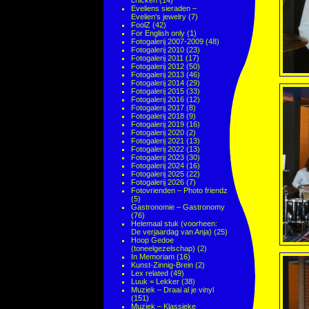
chicken
(14)
Eveliens sieraden –
Evelien's jewelry
(7)
FoolZ
(42)
For English only
(1)
Fotogalerij 2007-2009
(48)
Fotogalerij 2010
(23)
Fotogalerij 2011
(17)
Fotogalerij 2012
(50)
Fotogalerij 2013
(46)
Fotogalerij 2014
(29)
Fotogalerij 2015
(33)
Fotogalerij 2016
(12)
Fotogalerij 2017
(8)
Fotogalerij 2018
(9)
Fotogalerij 2019
(16)
Fotogalerij 2020
(2)
Fotogalerij 2021
(13)
Fotogalerij 2022
(13)
Fotogalerij 2023
(30)
Fotogalerij 2024
(16)
Fotogalerij 2025
(22)
Fotogalerij 2026
(7)
Fotovrienden – Photo friendz
(5)
Gastronomie – Gastronomy
(76)
Helemaal stuk (voorheen:
De verjaardag van Anja)
(25)
Hoop Gedoe
(toneelgezelschap)
(2)
In Memoriam
(16)
Kunst-Zinnig-Brein
(2)
Lex related
(49)
Luuk = Lekker
(38)
Muziek – Draai al je vinyl
(151)
Muziek – Klassieke