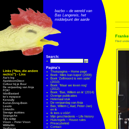
bazbo – de wereld van
Bas Langereis, het
middelpunt der aarde
Franke
Filed und
Search:
Pagina's
Links ("Nee, die andere
Thuispagina – Home page
rechts!") - Linx
Boek: ‘Alles kan kapot’ (2008)
Aar’s log
Boek ‘Zelfmoord is een optie’
ApeldoornDirect
(2010)
Cultuur bij je Buur
Boek: ‘Maar we leven nog’
De verjaardag van Anja
(2012)
FOK!
Boek: ‘Bas, Willem en ik’ (2014)
IdiotBastard
Overige publicaties
ke's myspace
Helemaal stuk
Keneally
De verjaardag van Anja
Kunst-Zinnig-Brein
Bas, Willem (, Aad, Peter-Jan)
Lexolo
LinkedIn
en ik
Stevige stukkies
Ik lees u vóór!
StrangeArt
Mijn geschiedenis – Life history
Tijl’s teiltje
Huisregels – House rules
Vroon – Peter Vroon
Privacybeleid
WiWaWo
Contact
YesFocus