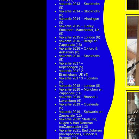
Corby
(7)
Vakantie 2013 – Stockholm
(5)
Vakantie 2014 – Stockholm
(6)
Vakantie 2014 – Vlissingen
(5)
Vakantie 2015 – Gatley,
Stockport, Manchester, UK
(9)
Vakantie 2015 – London
(6)
Vakantie 2016 – Berlijn en
Zappanale
(13)
Vakantie 2016 – Oxford &
Aylesbury
(8)
Vakantie 2016 – Stockholm
(5)
Vakantie 2017 –
Kopenhagen
(5)
Vakantie 2017 2 –
Birmingham, UK
(4)
Vakantie 2017 3 – London
(5)
Vakantie 2018 – London
(8)
Vakantie 2018 – München en
Zappanale
(11)
Vakantie 2019 – Brussel +
Luxemburg
(6)
Vakantie 2019 – Oostende
(5)
Vakantie 2019 – Schwerin en
Zappanale
(12)
Vakantie 2020: Stralsund,
Rügen & Bad Doberan
(noZappanale)
(13)
Vakantie 2021: Bad Doberan
(noZappanale), Lübeck &
Bremen
(12)