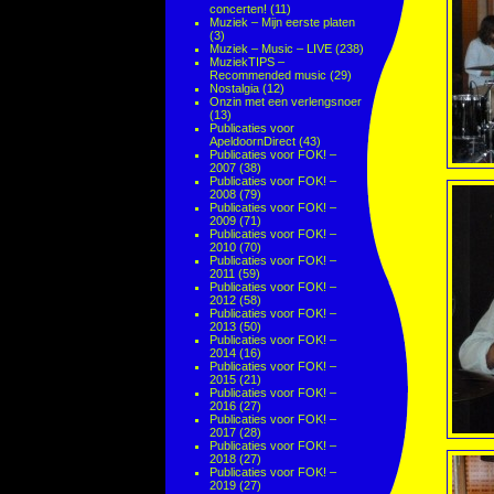
concerten!
(11)
Muziek – Mijn eerste platen
(3)
Muziek – Music – LIVE
(238)
MuziekTIPS –
Recommended music
(29)
Nostalgia
(12)
Onzin met een verlengsnoer
(13)
Publicaties voor
ApeldoornDirect
(43)
Publicaties voor FOK! –
2007
(38)
Publicaties voor FOK! –
2008
(79)
Publicaties voor FOK! –
2009
(71)
Publicaties voor FOK! –
2010
(70)
Publicaties voor FOK! –
2011
(59)
Publicaties voor FOK! –
2012
(58)
Publicaties voor FOK! –
2013
(50)
Publicaties voor FOK! –
2014
(16)
Publicaties voor FOK! –
2015
(21)
Publicaties voor FOK! –
2016
(27)
Publicaties voor FOK! –
2017
(28)
Publicaties voor FOK! –
2018
(27)
Publicaties voor FOK! –
2019
(27)