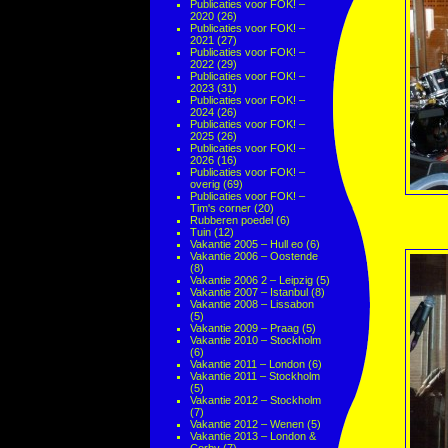
Publicaties voor FOK! –
2020
(26)
Publicaties voor FOK! –
2021
(27)
Publicaties voor FOK! –
2022
(29)
Publicaties voor FOK! –
2023
(31)
Publicaties voor FOK! –
2024
(26)
Publicaties voor FOK! –
2025
(26)
Publicaties voor FOK! –
2026
(16)
Publicaties voor FOK! –
overig
(69)
Publicaties voor FOK! –
Tim's corner
(20)
Rubberen poedel
(6)
Tuin
(12)
Vakantie 2005 – Hull eo
(6)
Vakantie 2006 – Oostende
(8)
Vakantie 2006 2 – Leipzig
(5)
Vakantie 2007 – Istanbul
(8)
Vakantie 2008 – Lissabon
(5)
Vakantie 2009 – Praag
(5)
Vakantie 2010 – Stockholm
(6)
Vakantie 2011 – London
(6)
Vakantie 2011 – Stockholm
(5)
Vakantie 2012 – Stockholm
(7)
Vakantie 2012 – Wenen
(5)
Vakantie 2013 – London &