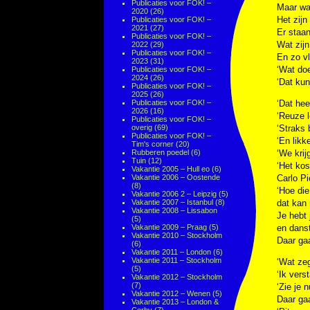
Publicaties voor FOK! –
Maar wat
2020
(26)
Het zijn
Publicaties voor FOK! –
2021
(27)
Er staan
Publicaties voor FOK! –
Wat zij
2022
(29)
Publicaties voor FOK! –
En zo vl
2023
(31)
‘Wat doe
Publicaties voor FOK! –
2024
(26)
‘Dat ku
Publicaties voor FOK! –
2025
(26)
Publicaties voor FOK! –
‘Dat hee
2026
(16)
‘Reuze l
Publicaties voor FOK! –
overig
(69)
‘Straks 
Publicaties voor FOK! –
‘En likke
Tim's corner
(20)
Rubberen poedel
(6)
‘We krij
Tuin
(12)
‘Het kos
Vakantie 2005 – Hull eo
(6)
Vakantie 2006 – Oostende
Carlo Pi
(8)
‘Hoe die
Vakantie 2006 2 – Leipzig
(5)
Vakantie 2007 – Istanbul
(8)
dat kan 
Vakantie 2008 – Lissabon
Je hebt 
(5)
Vakantie 2009 – Praag
(5)
en danst
Vakantie 2010 – Stockholm
Daar gaa
(6)
Vakantie 2011 – London
(6)
Vakantie 2011 – Stockholm
‘Wat zeg
(5)
‘Ik vers
Vakantie 2012 – Stockholm
(7)
‘Zie je 
Vakantie 2012 – Wenen
(5)
Daar gaa
Vakantie 2013 – London &