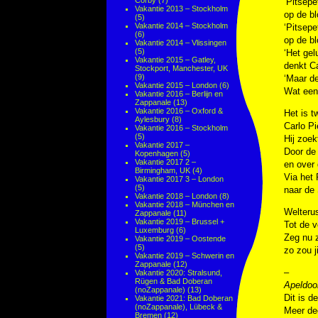
Corby
(7)
‘Pitsepe
Vakantie 2013 – Stockholm
op de bl
(5)
Vakantie 2014 – Stockholm
‘Pitsepe
(6)
op de bl
Vakantie 2014 – Vlissingen
(5)
‘Het gelu
Vakantie 2015 – Gatley,
denkt Ca
Stockport, Manchester, UK
(9)
‘Maar de
Vakantie 2015 – London
(6)
Wat een 
Vakantie 2016 – Berlijn en
Zappanale
(13)
Vakantie 2016 – Oxford &
Het is t
Aylesbury
(8)
Carlo Pi
Vakantie 2016 – Stockholm
(5)
Hij zoek
Vakantie 2017 –
Door d
Kopenhagen
(5)
Vakantie 2017 2 –
en over
Birmingham, UK
(4)
Via het 
Vakantie 2017 3 – London
(5)
naar de 
Vakantie 2018 – London
(8)
Vakantie 2018 – München en
Welterus
Zappanale
(11)
Vakantie 2019 – Brussel +
Tot de v
Luxemburg
(6)
Zeg nu z
Vakantie 2019 – Oostende
(5)
zo zou j
Vakantie 2019 – Schwerin en
Zappanale
(12)
–
Vakantie 2020: Stralsund,
Rügen & Bad Doberan
Apeldoo
(noZappanale)
(13)
Dit is d
Vakantie 2021: Bad Doberan
(noZappanale), Lübeck &
Meer dee
Bremen
(12)