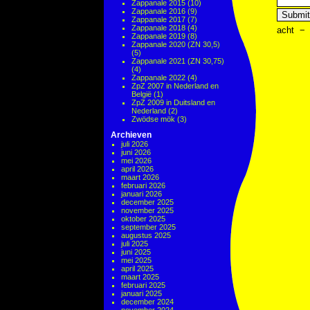
Zappanale 2015
(10)
Zappanale 2016
(9)
Zappanale 2017
(7)
Zappanale 2018
(4)
acht
−
Zappanale 2019
(8)
Zappanale 2020 (ZN 30,5)
(5)
Zappanale 2021 (ZN 30,75)
(4)
Zappanale 2022
(4)
ZpZ 2007 in Nederland en
België
(1)
ZpZ 2009 in Duitsland en
Nederland
(2)
Zwödse mök
(3)
Archieven
juli 2026
juni 2026
mei 2026
april 2026
maart 2026
februari 2026
januari 2026
december 2025
november 2025
oktober 2025
september 2025
augustus 2025
juli 2025
juni 2025
mei 2025
april 2025
maart 2025
februari 2025
januari 2025
december 2024