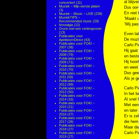
al blijv
concerten!
(11)
Muziek – Mijn eerste platen
Dus oor-
(3)
En niet 
Muziek – Music – LIVE
(238)
MuziekTIPS –
‘Maakt u
Recommended music
(29)
‘Wij pas
Nostalgia
(12)
Onzin met een verlengsnoer
(13)
Even lat
Publicaties voor
De muzi
ApeldoornDirect
(43)
Publicaties voor FOK! –
Carlo Pi
2007
(38)
Hij gaat
Publicaties voor FOK! –
2008
(79)
en beste
Publicaties voor FOK! –
Hij hoor
2009
(71)
Publicaties voor FOK! –
en weet 
2010
(70)
Dus geef
Publicaties voor FOK! –
2011
(59)
Als je g
Publicaties voor FOK! –
2012
(58)
Carlo Pi
Publicaties voor FOK! –
2013
(50)
In het be
Publicaties voor FOK! –
Al snel 
2014
(16)
Publicaties voor FOK! –
Met een
2015
(21)
en later
Publicaties voor FOK! –
2016
(27)
Er is ze
Publicaties voor FOK! –
die hem 
2017
(28)
Publicaties voor FOK! –
Maar daa
2018
(27)
Carlo P
Publicaties voor FOK! –
2019
(27)