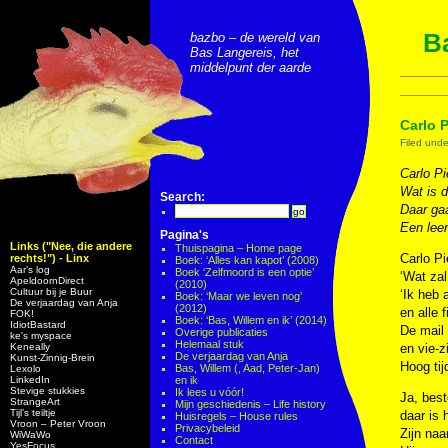
Ba
bazbo – de wereld van
Bas Langereis, het
middelpunt der aarde
Carlo 
Filed und
Carlo Pi
Wat is d
Search:
Daar gaa
Een lee
Pagina's
Links ("Nee, die andere
Thuispagina – Home page
Carlo Pi
rechts!") - Linx
Boek: ‘Alles kan kapot’ (2008)
Aar’s log
Boek ‘Zelfmoord is een optie’
‘Wat zal
ApeldoornDirect
(2010)
Cultuur bij je Buur
‘Ik heb 
Boek: ‘Maar we leven nog’
De verjaardag van Anja
(2012)
en alle 
FOK!
Boek: ‘Bas, Willem en ik’ (2014)
IdiotBastard
De mail
Overige publicaties
ke's myspace
Helemaal stuk
Keneally
en vie-z
De verjaardag van Anja
Kunst-Zinnig-Brein
Hoog tij
Bas, Willem (, Aad, Peter-Jan)
Lexolo
LinkedIn
en ik
Stevige stukkies
Ik lees u vóór!
Ja, best
StrangeArt
Mijn geschiedenis – Life history
Tijl’s teiltje
daar is h
Huisregels – House rules
Vroon – Peter Vroon
Privacybeleid
Zijn naa
WiWaWo
Contact
YesFocus