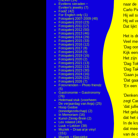
chicken
(14)
Eveliens sieraden –
naar de
Evelien's jewelry
(7)
Carlo Pi
FoolZ
(42)
For English only
(1)
Hij wil 
Fotogalerij 2007-2009
(48)
Hij wil v
Fotogalerij 2010
(23)
Fotogalerij 2011
(17)
Dat lijk
Fotogalerij 2012
(50)
Fotogalerij 2013
(46)
Het is d
Fotogalerij 2014
(29)
Fotogalerij 2015
(33)
Veel men
Fotogalerij 2016
(12)
‘Dag oom
Fotogalerij 2017
(8)
Fotogalerij 2018
(9)
Kijk ee
Fotogalerij 2019
(16)
Het zijn
Fotogalerij 2020
(2)
Fotogalerij 2021
(13)
‘Dag Tok
Fotogalerij 2022
(13)
‘Dag Tak
Fotogalerij 2023
(30)
Fotogalerij 2024
(16)
‘Gaan ju
Fotogalerij 2025
(22)
‘Dat gaa
Fotogalerij 2026
(7)
Fotovrienden – Photo friendz
‘En een 
(5)
Gastronomie – Gastronomy
‘Denken 
(76)
Helemaal stuk (voorheen:
zegt Ca
De verjaardag van Anja)
(25)
‘dat jul
Hoop Gedoe
(toneelgezelschap)
(2)
Het gelu
In Memoriam
(16)
dat het 
Kunst-Zinnig-Brein
(2)
Lex related
(49)
In de kr
Luuk = Lekker
(38)
dat mee
Muziek – Draai al je vinyl
(151)
van de d
Muziek – Klassieke