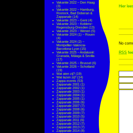
Vakantie 2022 – Den Haag
Hier lee
(3)
Vakantie 2022 – Hamburg,
Rostock, Bad Doberan &
Zappanale
(14)
Vakantie 2023 – Gent
(4)
Vakantie 2023 – Koblenz-
Regensburg-Dresden
(13)
Vakantie 2023 – Wenen
(5)
Vakantie 2024 (1) – Rouen
(4)
Vakantie 2024 (2) –
No comm
Montpellier-Valencia-
Barcelona-Lyon
(15)
RSS
fee
Vakantie 2025 – Andalusië:
Granada, Málaga & Sevilla
(17)
Vakantie 2025 – Brussel
(6)
Vakantie 2026 – Schotland
(19)
Wat aten zij?
(19)
Wat lazen zij?
(14)
Zappa events
(53)
Zappanale 2001
(1)
Zappanale 2002
(1)
Zappanale 2003
(1)
Zappanale 2004
(1)
Zappanale 2005
(1)
Zappanale 2006
(6)
Zappanale 2007
(7)
Zappanale 2008
(6)
Zappanale 2009
(7)
Zappanale 2010
(5)
Zappanale 2011
(6)
Zappanale 2012
(7)
Zappanale 2013
(7)
Zappanale 2014
(8)