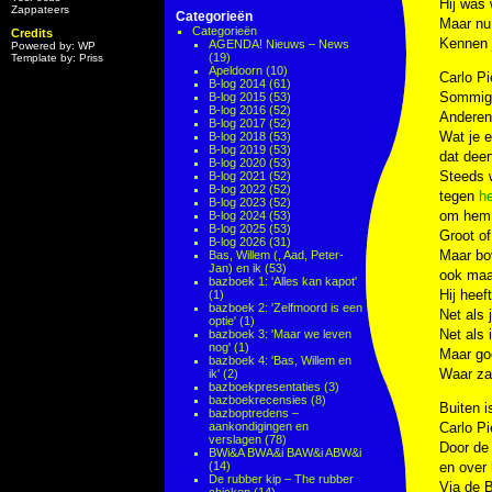
Hij was
Zappateers
Categorieën
Maar nu 
Categorieën
Credits
Kennen 
AGENDA! Nieuws – News
Powered by: WP
(19)
Template by: Priss
Apeldoorn
(10)
Carlo Pi
B-log 2014
(61)
Sommige
B-log 2015
(53)
B-log 2016
(52)
Anderen
B-log 2017
(52)
Wat je e
B-log 2018
(53)
B-log 2019
(53)
dat deer
B-log 2020
(53)
Steeds w
B-log 2021
(52)
B-log 2022
(52)
tegen
he
B-log 2023
(52)
om hem 
B-log 2024
(53)
B-log 2025
(53)
Groot of
B-log 2026
(31)
Maar bo
Bas, Willem (, Aad, Peter-
Jan) en ik
(53)
ook maa
bazboek 1: 'Alles kan kapot'
Hij heef
(1)
bazboek 2: 'Zelfmoord is een
Net als j
optie'
(1)
Net als 
bazboek 3: 'Maar we leven
nog'
(1)
Maar go
bazboek 4: 'Bas, Willem en
Waar za
ik'
(2)
bazboekpresentaties
(3)
bazboekrecensies
(8)
Buiten i
bazboptredens –
aankondigingen en
Carlo P
verslagen
(78)
Door de
BWi&A BWA&i BAW&i ABW&i
(14)
en over 
De rubber kip – The rubber
Via de 