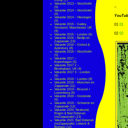
Corby
(7)
Vakantie 2013 – Stockholm
–
(5)
Vakantie 2014 – Stockholm
(6)
YouTub
Vakantie 2014 – Vlissingen
(5)
Vakantie 2015 – Gatley,
01
01
Stockport, Manchester, UK
(9)
02
02
Vakantie 2015 – London
(6)
Vakantie 2016 – Berlijn en
Zappanale
(13)
Vakantie 2016 – Oxford &
Aylesbury
(8)
Vakantie 2016 – Stockholm
(5)
Vakantie 2017 –
Kopenhagen
(5)
Vakantie 2017 2 –
Birmingham, UK
(4)
Vakantie 2017 3 – London
(5)
Vakantie 2018 – London
(8)
Vakantie 2018 – München en
Zappanale
(11)
Vakantie 2019 – Brussel +
Luxemburg
(6)
Vakantie 2019 – Oostende
(5)
Vakantie 2019 – Schwerin en
Zappanale
(12)
Vakantie 2020: Stralsund,
Rügen & Bad Doberan
(noZappanale)
(13)
Vakantie 2021: Bad Doberan
(noZappanale), Lübeck &
Bremen
(12)