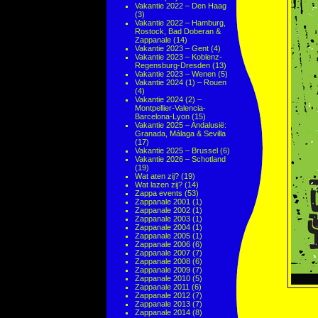
Vakantie 2022 – Den Haag
(3)
Vakantie 2022 – Hamburg,
Rostock, Bad Doberan &
Zappanale
(14)
Vakantie 2023 – Gent
(4)
Vakantie 2023 – Koblenz-
Regensburg-Dresden
(13)
Vakantie 2023 – Wenen
(5)
Vakantie 2024 (1) – Rouen
(4)
Vakantie 2024 (2) –
Montpellier-Valencia-
Barcelona-Lyon
(15)
Vakantie 2025 – Andalusië:
Granada, Málaga & Sevilla
(17)
Vakantie 2025 – Brussel
(6)
Vakantie 2026 – Schotland
(19)
Wat aten zij?
(19)
Wat lazen zij?
(14)
Zappa events
(53)
Zappanale 2001
(1)
Zappanale 2002
(1)
Zappanale 2003
(1)
Zappanale 2004
(1)
Zappanale 2005
(1)
Zappanale 2006
(6)
Zappanale 2007
(7)
Zappanale 2008
(6)
Zappanale 2009
(7)
Zappanale 2010
(5)
Zappanale 2011
(6)
Zappanale 2012
(7)
Zappanale 2013
(7)
Zappanale 2014
(8)