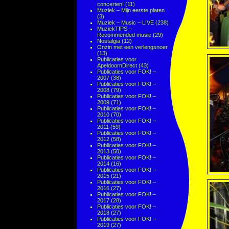
concerten!
(11)
Muziek – Mijn eerste platen
(3)
Muziek – Music – LIVE
(238)
MuziekTIPS –
Recommended music
(29)
Nostalgia
(12)
Onzin met een verlengsnoer
(13)
Publicaties voor
ApeldoornDirect
(43)
Publicaties voor FOK! –
2007
(38)
Publicaties voor FOK! –
2008
(79)
Publicaties voor FOK! –
2009
(71)
Publicaties voor FOK! –
2010
(70)
Publicaties voor FOK! –
2011
(59)
Publicaties voor FOK! –
2012
(58)
Publicaties voor FOK! –
2013
(50)
Publicaties voor FOK! –
2014
(16)
Publicaties voor FOK! –
2015
(21)
Publicaties voor FOK! –
2016
(27)
Publicaties voor FOK! –
2017
(28)
Publicaties voor FOK! –
2018
(27)
Publicaties voor FOK! –
2019
(27)