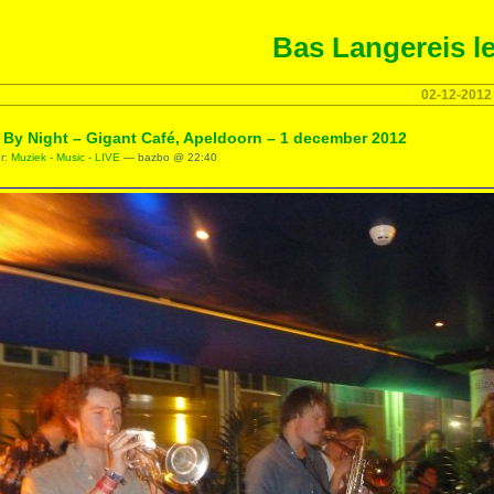
Bas Langereis le
02-12-2012
 By Night – Gigant Café, Apeldoorn – 1 december 2012
er:
Muziek - Music - LIVE
— bazbo @ 22:40