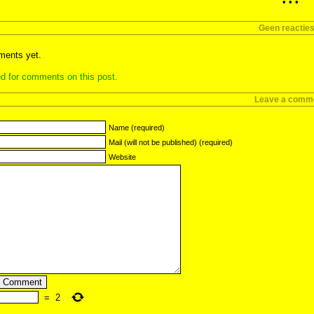
• • •
Geen reactie
ents yet.
d for comments on this post.
Leave a comm
Name (required)
Mail (will not be published) (required)
Website
=
2