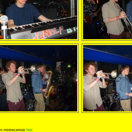
jn minirecensie
hier
.