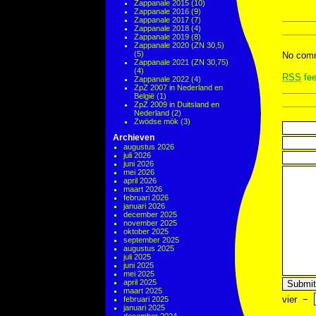
Zappanale 2015
(10)
Zappanale 2016
(9)
Zappanale 2017
(7)
Zappanale 2018
(4)
Zappanale 2019
(8)
Zappanale 2020 (ZN 30,5)
(5)
No comm
Zappanale 2021 (ZN 30,75)
(4)
RSS
fee
Zappanale 2022
(4)
ZpZ 2007 in Nederland en
België
(1)
ZpZ 2009 in Duitsland en
Nederland
(2)
Zwödse mök
(3)
Archieven
augustus 2026
juli 2026
juni 2026
mei 2026
april 2026
maart 2026
februari 2026
januari 2026
december 2025
november 2025
oktober 2025
september 2025
augustus 2025
juli 2025
juni 2025
mei 2025
april 2025
maart 2025
vier
−
februari 2025
januari 2025