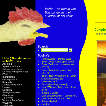
bazbo – de wereld van
Bas Langereis, het
middelpunt der aarde
Jungle
Filed und
Search:
Pagina's
Links ("Nee, die andere
Thuispagina – Home page
rechts!") - Linx
Boek: ‘Alles kan kapot’ (2008)
Aar’s log
Boek ‘Zelfmoord is een optie’
ApeldoornDirect
(2010)
Cultuur bij je Buur
Boek: ‘Maar we leven nog’
De verjaardag van Anja
(2012)
FOK!
Boek: ‘Bas, Willem en ik’ (2014)
IdiotBastard
Overige publicaties
ke's myspace
Helemaal stuk
Keneally
De verjaardag van Anja
Kunst-Zinnig-Brein
Bas, Willem (, Aad, Peter-Jan)
Lexolo
LinkedIn
en ik
Stevige stukkies
Ik lees u vóór!
StrangeArt
Mijn geschiedenis – Life history
Tijl’s teiltje
Huisregels – House rules
Vroon – Peter Vroon
Privacybeleid
WiWaWo
Contact
YesFocus