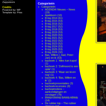
Zappateers
Categorieën
Categorieën
Credits
AGENDA! Nieuws – News
Powered by: WP
(19)
Template by: Priss
Apeldoorn
(10)
B-log 2014
(61)
B-log 2015
(53)
B-log 2016
(52)
B-log 2017
(52)
B-log 2018
(53)
B-log 2019
(53)
B-log 2020
(53)
B-log 2021
(52)
B-log 2022
(52)
B-log 2023
(52)
B-log 2024
(53)
B-log 2025
(53)
B-log 2026
(32)
Bas, Willem (, Aad, Peter-
Jan) en ik
(53)
bazboek 1: 'Alles kan kapot'
(1)
bazboek 2: 'Zelfmoord is een
optie'
(1)
bazboek 3: 'Maar we leven
nog'
(1)
bazboek 4: 'Bas, Willem en
ik'
(2)
bazboekpresentaties
(3)
bazboekrecensies
(8)
bazboptredens –
aankondigingen en
verslagen
(78)
BWi&A BWA&i BAW&i ABW&i
(14)
De rubber kip – The rubber