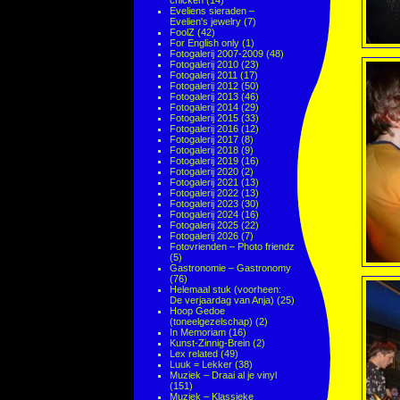
chicken
(14)
Eveliens sieraden –
Evelien's jewelry
(7)
FoolZ
(42)
For English only
(1)
Fotogalerij 2007-2009
(48)
Fotogalerij 2010
(23)
Fotogalerij 2011
(17)
Fotogalerij 2012
(50)
Fotogalerij 2013
(46)
Fotogalerij 2014
(29)
Fotogalerij 2015
(33)
Fotogalerij 2016
(12)
Fotogalerij 2017
(8)
Fotogalerij 2018
(9)
Fotogalerij 2019
(16)
Fotogalerij 2020
(2)
Fotogalerij 2021
(13)
Fotogalerij 2022
(13)
Fotogalerij 2023
(30)
Fotogalerij 2024
(16)
Fotogalerij 2025
(22)
Fotogalerij 2026
(7)
Fotovrienden – Photo friendz
(5)
Gastronomie – Gastronomy
(76)
Helemaal stuk (voorheen:
De verjaardag van Anja)
(25)
Hoop Gedoe
(toneelgezelschap)
(2)
In Memoriam
(16)
Kunst-Zinnig-Brein
(2)
Lex related
(49)
Luuk = Lekker
(38)
Muziek – Draai al je vinyl
(151)
Muziek – Klassieke