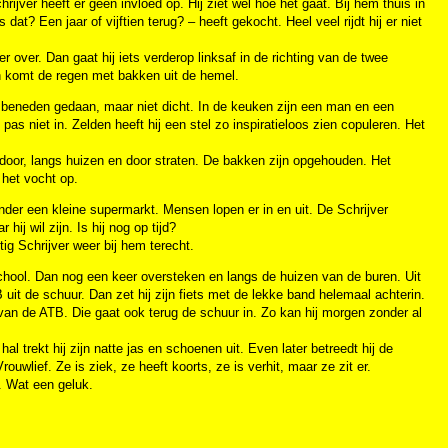
rijver heeft er geen invloed op. Hij ziet wel hoe het gaat. Bij hem thuis in
dat? Een jaar of vijftien terug? – heeft gekocht. Heel veel rijdt hij er niet
r over. Dan gaat hij iets verderop linksaf in de richting van de twee
n komt de regen met bakken uit de hemel.
r beneden gedaan, maar niet dicht. In de keuken zijn een man en een
pas niet in. Zelden heeft hij een stel zo inspiratieloos zien copuleren. Het
 door, langs huizen en door straten. De bakken zijn opgehouden. Het
 het vocht op.
nder een kleine supermarkt. Mensen lopen er in en uit. De Schrijver
ij wil zijn. Is hij nog op tijd?
ig Schrijver weer bij hem terecht.
school. Dan nog een keer oversteken en langs de huizen van de buren. Uit
B uit de schuur. Dan zet hij zijn fiets met de lekke band helemaal achterin.
ur van de ATB. Die gaat ook terug de schuur in. Zo kan hij morgen zonder al
al trekt hij zijn natte jas en schoenen uit. Even later betreedt hij de
uwlief. Ze is ziek, ze heeft koorts, ze is verhit, maar ze zit er.
. Wat een geluk.