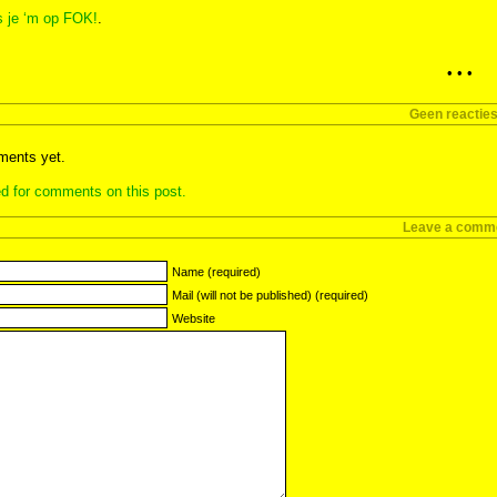
s je ‘m op FOK!
.
• • •
Geen reactie
ents yet.
d for comments on this post.
Leave a comm
Name (required)
Mail (will not be published) (required)
Website