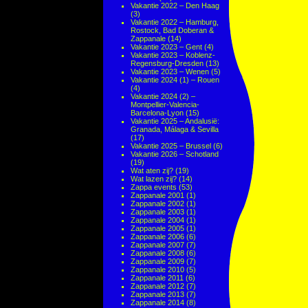
Vakantie 2022 – Den Haag
(3)
Vakantie 2022 – Hamburg,
Rostock, Bad Doberan &
Zappanale
(14)
Vakantie 2023 – Gent
(4)
Vakantie 2023 – Koblenz-
Regensburg-Dresden
(13)
Vakantie 2023 – Wenen
(5)
Vakantie 2024 (1) – Rouen
(4)
Vakantie 2024 (2) –
Montpellier-Valencia-
Barcelona-Lyon
(15)
Vakantie 2025 – Andalusië:
Granada, Málaga & Sevilla
(17)
Vakantie 2025 – Brussel
(6)
Vakantie 2026 – Schotland
(19)
Wat aten zij?
(19)
Wat lazen zij?
(14)
Zappa events
(53)
Zappanale 2001
(1)
Zappanale 2002
(1)
Zappanale 2003
(1)
Zappanale 2004
(1)
Zappanale 2005
(1)
Zappanale 2006
(6)
Zappanale 2007
(7)
Zappanale 2008
(6)
Zappanale 2009
(7)
Zappanale 2010
(5)
Zappanale 2011
(6)
Zappanale 2012
(7)
Zappanale 2013
(7)
Zappanale 2014
(8)