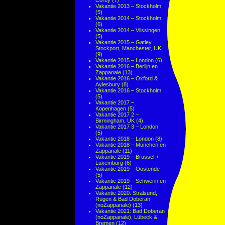
Corby
(7)
Vakantie 2013 – Stockholm
(5)
Vakantie 2014 – Stockholm
(6)
Vakantie 2014 – Vlissingen
(5)
Vakantie 2015 – Gatley,
Stockport, Manchester, UK
(9)
Vakantie 2015 – London
(6)
Vakantie 2016 – Berlijn en
Zappanale
(13)
Vakantie 2016 – Oxford &
Aylesbury
(8)
Vakantie 2016 – Stockholm
(5)
Vakantie 2017 –
Kopenhagen
(5)
Vakantie 2017 2 –
Birmingham, UK
(4)
Vakantie 2017 3 – London
(5)
Vakantie 2018 – London
(8)
Vakantie 2018 – München en
Zappanale
(11)
Vakantie 2019 – Brussel +
Luxemburg
(6)
Vakantie 2019 – Oostende
(5)
Vakantie 2019 – Schwerin en
Zappanale
(12)
Vakantie 2020: Stralsund,
Rügen & Bad Doberan
(noZappanale)
(13)
Vakantie 2021: Bad Doberan
(noZappanale), Lübeck &
Bremen
(12)