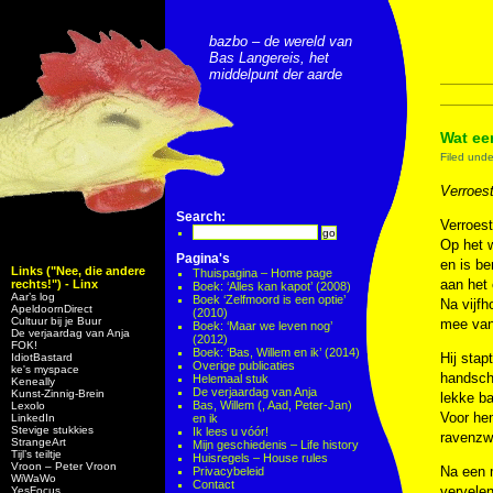
bazbo – de wereld van
Bas Langereis, het
middelpunt der aarde
Wat ee
Filed und
Verroest
Search:
Verroest
Op het w
Pagina's
en is be
Links ("Nee, die andere
Thuispagina – Home page
aan het 
rechts!") - Linx
Boek: ‘Alles kan kapot’ (2008)
Aar’s log
Boek ‘Zelfmoord is een optie’
Na vijfh
ApeldoornDirect
(2010)
Cultuur bij je Buur
mee van
Boek: ‘Maar we leven nog’
De verjaardag van Anja
(2012)
FOK!
Boek: ‘Bas, Willem en ik’ (2014)
Hij stap
IdiotBastard
Overige publicaties
ke's myspace
handscho
Helemaal stuk
Keneally
De verjaardag van Anja
Kunst-Zinnig-Brein
lekke ba
Bas, Willem (, Aad, Peter-Jan)
Lexolo
Voor hem
LinkedIn
en ik
Stevige stukkies
Ik lees u vóór!
ravenzwa
StrangeArt
Mijn geschiedenis – Life history
Tijl’s teiltje
Huisregels – House rules
Vroon – Peter Vroon
Na een m
Privacybeleid
WiWaWo
Contact
vervelen
YesFocus