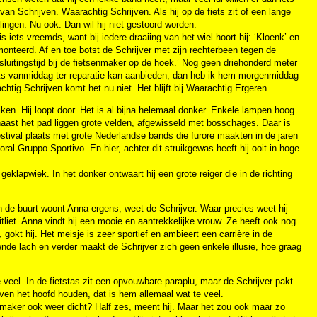
an Schrijven. Waarachtig Schrijven. Als hij op de fiets zit of een lange
elingen. Nu ook. Dan wil hij niet gestoord worden.
is iets vreemds, want bij iedere draaiing van het wiel hoort hij: ‘Kloenk’ en
monteerd. Af en toe botst de Schrijver met zijn rechterbeen tegen de
r sluitingstijd bij de fietsenmaker op de hoek.’ Nog geen driehonderd meter
 fiets vanmiddag ter reparatie kan aanbieden, dan heb ik hem morgenmiddag
ig Schrijven komt het nu niet. Het blijft bij Waarachtig Ergeren.
ijken. Hij loopt door. Het is al bijna helemaal donker. Enkele lampen hoog
s naast het pad liggen grote velden, afgewisseld met bosschages. Daar is
tival plaats met grote Nederlandse bands die furore maakten in de jaren
l Gruppo Sportivo. En hier, achter dit struikgewas heeft hij ooit in hoge
 geklapwiek. In het donker ontwaart hij een grote reiger die in de richting
r in de buurt woont Anna ergens, weet de Schrijver. Waar precies weet hij
itliet. Anna vindt hij een mooie en aantrekkelijke vrouw. Ze heeft ook nog
 gokt hij. Het meisje is zeer sportief en ambieert een carrière in de
ende lach en verder maakt de Schrijver zich geen enkele illusie, hoe graag
te veel. In de fietstas zit een opvouwbare paraplu, maar de Schrijver pakt
ven het hoofd houden, dat is hem allemaal wat te veel.
enmaker ook weer dicht? Half zes, meent hij. Maar het zou ook maar zo