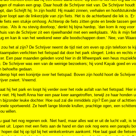
gen of maken een grap. Daar houdt de Schrijver niet van. De Schrijver houdt v
opt, dan Schrijft hij. In zijn hoofd. Hij maakt zinnen, verhalen en hoofdstukind
jver loopt aan de linkerzijde van zijn fiets. Het is de achterband die lek is. Er 
de fiets een stukje omhoog. Achterop de fiets zitten grote en brede tassen ge
etstas. ‘Als ik nu stevig doorloop,’ denkt hij bijna hardop, ‘dan kom ik nog voo
huis van de Schrijver zit een rijwielhandel met een werkplaats. ‘Als ik mijn
ug en kan ik van het weekend weer alle boodschappen doen.’ Nee, van Waaracht
 zou het al zijn? De Schrijver neemt de tijd niet om even op zijn telefoon te k
ntaarnpalen verlichten het fietspad dat door het park slingert. Links en recht
ter. Een paar maanden geleden vond hier in dit Mheenpark een heus muziekfes
. De Schrijver was een van de weinige bezoekers; hij vond Kayak goed en voora
n behoefte gedaan.
rderop hipt een konijntje over het fietspad. Boven zijn hoofd hoort de Schrijver
ijver zwiert. Vreemd.
aat hij het park en loopt hij verder over het rode asfalt van het fietspad. Hie
 niet. Hij heeft Anna hier een paar keer aangetroffen, terwijl ze haar honden u
 bijzonder leuke dochter. Hoe oud zal die inmiddels zijn? Een jaar of achttien,
onele sportwereld. Ze heeft lange blonde krullen, prachtige ogen, een schitter
zou willen.
u gaat het nog regenen ook. Niet hard, maar alles wat er uit de lucht valt, is 
iet uit. Lopen met een fiets aan de hand en dan ook nog eens een paraplu bo
hopen dat hij op tijd bij het winkelcentrum aankomt. Hoe laat gaat die fiets