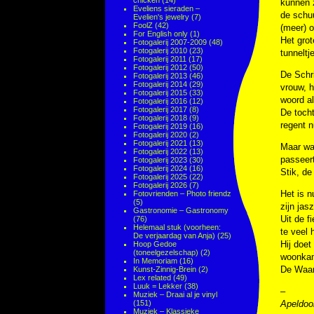
chicken
(14)
kunnen z
Eveliens sieraden –
de schuu
Evelien's jewelry
(7)
FoolZ
(42)
(meer) o
For English only
(1)
Het grot
Fotogalerij 2007-2009
(48)
Fotogalerij 2010
(23)
tunnelt
Fotogalerij 2011
(17)
Fotogalerij 2012
(50)
De Schri
Fotogalerij 2013
(46)
Fotogalerij 2014
(29)
vrouw, h
Fotogalerij 2015
(33)
woord al
Fotogalerij 2016
(12)
Fotogalerij 2017
(8)
De tocht
Fotogalerij 2018
(9)
regent n
Fotogalerij 2019
(16)
Fotogalerij 2020
(2)
Fotogalerij 2021
(13)
Maar wat
Fotogalerij 2022
(13)
passeert
Fotogalerij 2023
(30)
Fotogalerij 2024
(16)
Stik, de
Fotogalerij 2025
(22)
Fotogalerij 2026
(7)
Het is n
Fotovrienden – Photo friendz
(5)
zijn jas
Gastronomie – Gastronomy
Uit de f
(76)
Helemaal stuk (voorheen:
te veel 
De verjaardag van Anja)
(25)
Hij doet
Hoop Gedoe
(toneelgezelschap)
(2)
woonkame
In Memoriam
(16)
De Waar
Kunst-Zinnig-Brein
(2)
Lex related
(49)
Luuk = Lekker
(38)
–
Muziek – Draai al je vinyl
(151)
Apeldoo
Muziek – Klassieke