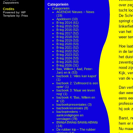
Zappateers
Categorieën
over zeg
Categorieën
Credits
tocht lo
AGENDA! Nieuws – News
Powered by: WP
De Schri
(19)
Template by: Priss
Apeldoorn
(10)
springt 
B-log 2014
(61)
linkerfi
B-log 2015
(53)
B-log 2016
(52)
van het 
B-log 2017
(52)
weer ter
B-log 2018
(53)
B-log 2019
(53)
B-log 2020
(53)
Hoe laat
B-log 2021
(52)
B-log 2022
(52)
in de la
B-log 2023
(52)
het duis
B-log 2024
(53)
B-log 2025
(53)
zeventig
B-log 2026
(31)
nood zij
Bas, Willem (, Aad, Peter-
Jan) en ik
(53)
Kijk, ve
bazboek 1: 'Alles kan kapot'
van de v
(1)
bazboek 2: 'Zelfmoord is een
optie'
(1)
Dan verl
bazboek 3: 'Maar we leven
dan weer
nog'
(1)
bazboek 4: 'Bas, Willem en
eens een
ik'
(2)
professi
bazboekpresentaties
(3)
bazboekrecensies
(8)
hij ook 
bazboptredens –
aankondigingen en
Barst, n
verslagen
(78)
BWi&A BWA&i BAW&i ABW&i
hem er n
(14)
Nu maar 
De rubber kip – The rubber