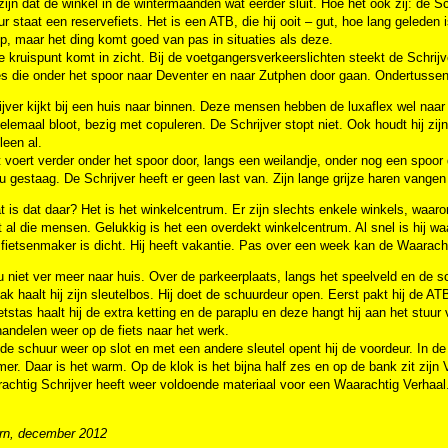
ijn dat de winkel in de wintermaanden wat eerder sluit. Hoe het ook zij: de Sch
r staat een reservefiets. Het is een ATB, die hij ooit – gut, hoe lang geleden is 
p, maar het ding komt goed van pas in situaties als deze.
e kruispunt komt in zicht. Bij de voetgangersverkeerslichten steekt de Schrijve
jes die onder het spoor naar Deventer en naar Zutphen door gaan. Ondertusse
jver kijkt bij een huis naar binnen. Deze mensen hebben de luxaflex wel naa
elemaal bloot, bezig met copuleren. De Schrijver stopt niet. Ook houdt hij zijn 
leen al.
 voert verder onder het spoor door, langs een weilandje, onder nog een spoor
u gestaag. De Schrijver heeft er geen last van. Zijn lange grijze haren vangen
 is dat daar? Het is het winkelcentrum. Er zijn slechts enkele winkels, waaro
 al die mensen. Gelukkig is het een overdekt winkelcentrum. Al snel is hij waar h
 fietsenmaker is dicht. Hij heeft vakantie. Pas over een week kan de Waaracht
u niet ver meer naar huis. Over de parkeerplaats, langs het speelveld en de 
zak haalt hij zijn sleutelbos. Hij doet de schuurdeur open. Eerst pakt hij de AT
ietstas haalt hij de extra ketting en de paraplu en deze hangt hij aan het stu
handelen weer op de fiets naar het werk.
 de schuur weer op slot en met een andere sleutel opent hij de voordeur. In de h
r. Daar is het warm. Op de klok is het bijna half zes en op de bank zit zijn Vro
achtig Schrijver heeft weer voldoende materiaal voor een Waarachtig Verhaal
rn, december 2012