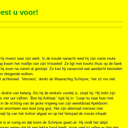
est u voor!
ij moest naar zijn werk. In de koude nanacht reed hij zijn vaste route.
g kwam het mailtje van zijn Vrouwlief. Ze ligt met koorts thuis op de bank
s hij even na vieren al gestopt. Zo kan hij vanavond wat aandacht besteden
gen dreigende wolken.
et achterwiel. ‘Verroest,’ denkt de Waarachtig Schrijver, ‘het zit me niet
rukte van belang. Als hij de winkels voorbij is, stopt hij. Hij trekt zijn
vier uur vijftien. ‘Ben bij Anklaar,’ typt hij in. ‘Loop nu naar huis met
 in de richting van de grote ringweg van zijn wereldstad Apeldoorn.
 en eromheen een boel jong grut. Het zijn allemaal mensen met
ijl hij van het trottoir afgaat en op het fietspad de meute inhaalt.
is er rustig en dat komt de Schrijver goed uit. Hij vindt het altijd
nsen weten dat hij een lekke band heeft, maar veel lui willen er dan iets