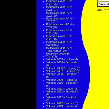
Publicaties voor FOK! –
2020
(26)
Publicaties voor FOK! –
zes
−
2021
(27)
Publicaties voor FOK! –
2022
(29)
Publicaties voor FOK! –
2023
(31)
Publicaties voor FOK! –
2024
(26)
Publicaties voor FOK! –
2025
(26)
Publicaties voor FOK! –
2026
(16)
Publicaties voor FOK! –
overig
(69)
Publicaties voor FOK! –
Tim's corner
(20)
Rubberen poedel
(6)
Tuin
(12)
Vakantie 2005 – Hull eo
(6)
Vakantie 2006 – Oostende
(8)
Vakantie 2006 2 – Leipzig
(5)
Vakantie 2007 – Istanbul
(8)
Vakantie 2008 – Lissabon
(5)
Vakantie 2009 – Praag
(5)
Vakantie 2010 – Stockholm
(6)
Vakantie 2011 – London
(6)
Vakantie 2011 – Stockholm
(5)
Vakantie 2012 – Stockholm
(7)
Vakantie 2012 – Wenen
(5)
Vakantie 2013 – London &