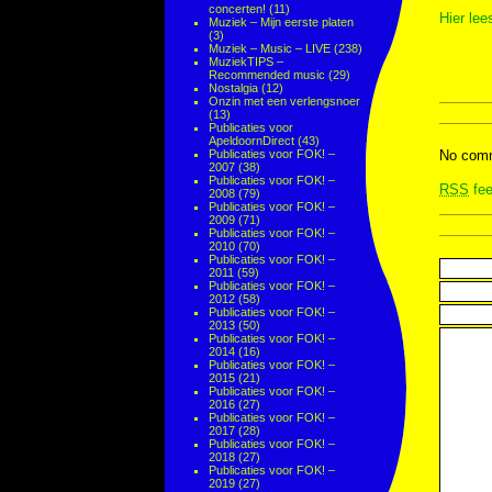
concerten!
(11)
Hier lee
Muziek – Mijn eerste platen
(3)
Muziek – Music – LIVE
(238)
MuziekTIPS –
Recommended music
(29)
Nostalgia
(12)
Onzin met een verlengsnoer
(13)
Publicaties voor
ApeldoornDirect
(43)
Publicaties voor FOK! –
No comm
2007
(38)
Publicaties voor FOK! –
RSS
fee
2008
(79)
Publicaties voor FOK! –
2009
(71)
Publicaties voor FOK! –
2010
(70)
Publicaties voor FOK! –
2011
(59)
Publicaties voor FOK! –
2012
(58)
Publicaties voor FOK! –
2013
(50)
Publicaties voor FOK! –
2014
(16)
Publicaties voor FOK! –
2015
(21)
Publicaties voor FOK! –
2016
(27)
Publicaties voor FOK! –
2017
(28)
Publicaties voor FOK! –
2018
(27)
Publicaties voor FOK! –
2019
(27)