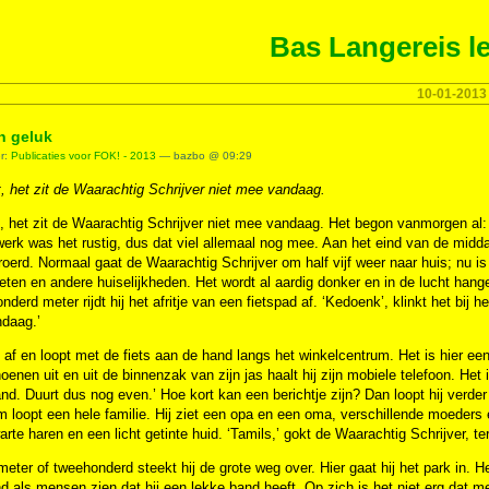
Bas Langereis le
10-01-2013
n geluk
er:
Publicaties voor FOK! - 2013
— bazbo @ 09:29
, het zit de Waarachtig Schrijver niet mee vandaag.
, het zit de Waarachtig Schrijver niet mee vandaag. Het begon vanmorgen al: h
erk was het rustig, dus dat viel allemaal nog mee. Aan het eind van de midda
roerd. Normaal gaat de Waarachtig Schrijver om half vijf weer naar huis; nu i
eten en andere huiselijkheden. Het wordt al aardig donker en in de lucht han
onderd meter rijdt hij het afritje van een fietspad af. ‘Kedoenk’, klinkt het bij h
daag.’
t af en loopt met de fiets aan de hand langs het winkelcentrum. Het is hier een d
enen uit en uit de binnenzak van zijn jas haalt hij zijn mobiele telefoon. Het is 
nd. Duurt dus nog even.’ Hoe kort kan een berichtje zijn? Dan loopt hij verder
 loopt een hele familie. Hij ziet een opa en een oma, verschillende moeders
rte haren en een licht getinte huid. ‘Tamils,’ gokt de Waarachtig Schrijver, terw
eter of tweehonderd steekt hij de grote weg over. Hier gaat hij het park in. Het 
d als mensen zien dat hij een lekke band heeft. Op zich is het niet erg dat me