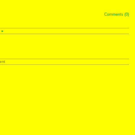
Comments (0)
s
»
ent