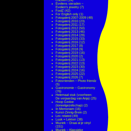
chicken
(14)
Eveliens sieraden –
Evelien's jewelry
(7)
FoolZ
(42)
For English only
(1)
Fotogalerij 2007-2009
(48)
Fotogalerij 2010
(23)
Fotogalerij 2011
(17)
Fotogalerij 2012
(50)
Fotogalerij 2013
(46)
Fotogalerij 2014
(29)
Fotogalerij 2015
(33)
Fotogalerij 2016
(12)
Fotogalerij 2017
(8)
Fotogalerij 2018
(9)
Fotogalerij 2019
(16)
Fotogalerij 2020
(2)
Fotogalerij 2021
(13)
Fotogalerij 2022
(13)
Fotogalerij 2023
(30)
Fotogalerij 2024
(16)
Fotogalerij 2025
(22)
Fotogalerij 2026
(7)
Fotovrienden – Photo friendz
(5)
Gastronomie – Gastronomy
(76)
Helemaal stuk (voorheen:
De verjaardag van Anja)
(25)
Hoop Gedoe
(toneelgezelschap)
(2)
In Memoriam
(16)
Kunst-Zinnig-Brein
(2)
Lex related
(49)
Luuk = Lekker
(38)
Muziek – Draai al je vinyl
(151)
Muziek – Klassieke