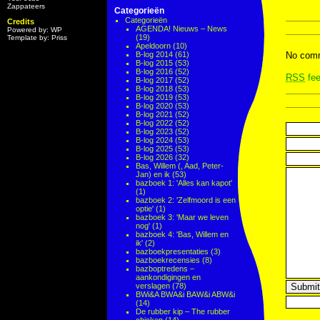
Zappateers
Categorieën
Categorieën
Credits
AGENDA! Nieuws – News
Powered by: WP
(19)
Template by: Priss
Apeldoorn
(10)
B-log 2014
(61)
No comm
B-log 2015
(53)
B-log 2016
(52)
RSS
fee
B-log 2017
(52)
B-log 2018
(53)
B-log 2019
(53)
B-log 2020
(53)
B-log 2021
(52)
B-log 2022
(52)
B-log 2023
(52)
B-log 2024
(53)
B-log 2025
(53)
B-log 2026
(32)
Bas, Willem (, Aad, Peter-
Jan) en ik
(53)
bazboek 1: 'Alles kan kapot'
(1)
bazboek 2: 'Zelfmoord is een
optie'
(1)
bazboek 3: 'Maar we leven
nog'
(1)
bazboek 4: 'Bas, Willem en
ik'
(2)
bazboekpresentaties
(3)
bazboekrecensies
(8)
bazboptredens –
aankondigingen en
verslagen
(78)
BWi&A BWA&i BAW&i ABW&i
(14)
De rubber kip – The rubber