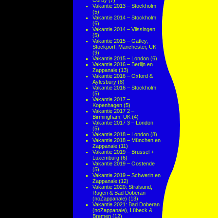
Corby
(7)
Vakantie 2013 – Stockholm
(5)
Vakantie 2014 – Stockholm
(6)
Vakantie 2014 – Vlissingen
(5)
Vakantie 2015 – Gatley,
Stockport, Manchester, UK
(9)
Vakantie 2015 – London
(6)
Vakantie 2016 – Berlijn en
Zappanale
(13)
Vakantie 2016 – Oxford &
Aylesbury
(8)
Vakantie 2016 – Stockholm
(5)
Vakantie 2017 –
Kopenhagen
(5)
Vakantie 2017 2 –
Birmingham, UK
(4)
Vakantie 2017 3 – London
(5)
Vakantie 2018 – London
(8)
Vakantie 2018 – München en
Zappanale
(11)
Vakantie 2019 – Brussel +
Luxemburg
(6)
Vakantie 2019 – Oostende
(5)
Vakantie 2019 – Schwerin en
Zappanale
(12)
Vakantie 2020: Stralsund,
Rügen & Bad Doberan
(noZappanale)
(13)
Vakantie 2021: Bad Doberan
(noZappanale), Lübeck &
Bremen
(12)