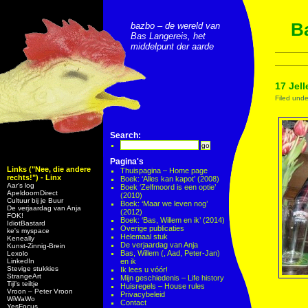
Ba
bazbo – de wereld van
Bas Langereis, het
middelpunt der aarde
17 Jel
Filed und
Search:
Pagina's
Links ("Nee, die andere
Thuispagina – Home page
rechts!") - Linx
Boek: ‘Alles kan kapot’ (2008)
Aar’s log
Boek ‘Zelfmoord is een optie’
ApeldoornDirect
(2010)
Cultuur bij je Buur
Boek: ‘Maar we leven nog’
De verjaardag van Anja
(2012)
FOK!
Boek: ‘Bas, Willem en ik’ (2014)
IdiotBastard
Overige publicaties
ke's myspace
Helemaal stuk
Keneally
De verjaardag van Anja
Kunst-Zinnig-Brein
Bas, Willem (, Aad, Peter-Jan)
Lexolo
LinkedIn
en ik
Stevige stukkies
Ik lees u vóór!
StrangeArt
Mijn geschiedenis – Life history
Tijl’s teiltje
Huisregels – House rules
Vroon – Peter Vroon
Privacybeleid
WiWaWo
Contact
YesFocus