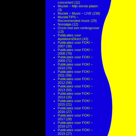
concerten!
(11)
Muziek – Mijn eerste platen
(3)
Muziek – Music – LIVE
(238)
MuziekTIPS –
Recommended music
(29)
Nostalgia
(12)
Onzin met een verlengsnoer
(13)
Publicaties voor
ApeldoornDirect
(43)
Publicaties voor FOK! –
2007
(38)
Publicaties voor FOK! –
2008
(79)
Publicaties voor FOK! –
2009
(71)
Publicaties voor FOK! –
2010
(70)
Publicaties voor FOK! –
2011
(59)
Publicaties voor FOK! –
2012
(58)
Publicaties voor FOK! –
2013
(50)
Publicaties voor FOK! –
2014
(16)
Publicaties voor FOK! –
2015
(21)
Publicaties voor FOK! –
2016
(27)
Publicaties voor FOK! –
2017
(28)
Publicaties voor FOK! –
2018
(27)
Publicaties voor FOK! –
2019
(27)