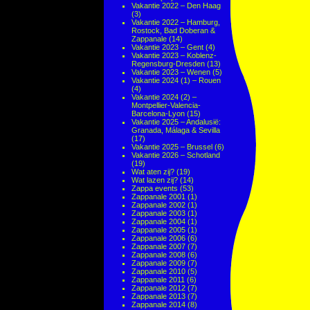
Vakantie 2022 – Den Haag
(3)
Vakantie 2022 – Hamburg,
Rostock, Bad Doberan &
Zappanale
(14)
Vakantie 2023 – Gent
(4)
Vakantie 2023 – Koblenz-
Regensburg-Dresden
(13)
Vakantie 2023 – Wenen
(5)
Vakantie 2024 (1) – Rouen
(4)
Vakantie 2024 (2) –
Montpellier-Valencia-
Barcelona-Lyon
(15)
Vakantie 2025 – Andalusië:
Granada, Málaga & Sevilla
(17)
Vakantie 2025 – Brussel
(6)
Vakantie 2026 – Schotland
(19)
Wat aten zij?
(19)
Wat lazen zij?
(14)
Zappa events
(53)
Zappanale 2001
(1)
Zappanale 2002
(1)
Zappanale 2003
(1)
Zappanale 2004
(1)
Zappanale 2005
(1)
Zappanale 2006
(6)
Zappanale 2007
(7)
Zappanale 2008
(6)
Zappanale 2009
(7)
Zappanale 2010
(5)
Zappanale 2011
(6)
Zappanale 2012
(7)
Zappanale 2013
(7)
Zappanale 2014
(8)