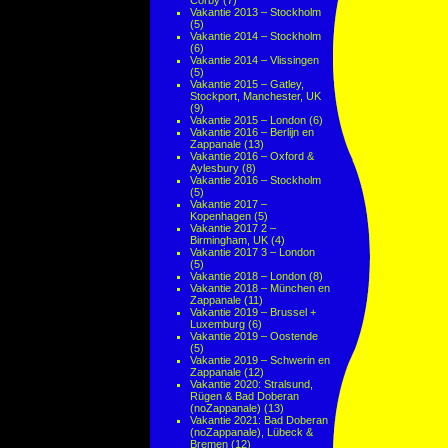
Corby
(7)
Vakantie 2013 – Stockholm
(5)
Vakantie 2014 – Stockholm
(6)
Vakantie 2014 – Vlissingen
(5)
Vakantie 2015 – Gatley,
Stockport, Manchester, UK
(9)
Vakantie 2015 – London
(6)
Vakantie 2016 – Berlijn en
Zappanale
(13)
Vakantie 2016 – Oxford &
Aylesbury
(8)
Vakantie 2016 – Stockholm
(5)
Vakantie 2017 –
Kopenhagen
(5)
Vakantie 2017 2 –
Birmingham, UK
(4)
Vakantie 2017 3 – London
(5)
Vakantie 2018 – London
(8)
Vakantie 2018 – München en
Zappanale
(11)
Vakantie 2019 – Brussel +
Luxemburg
(6)
Vakantie 2019 – Oostende
(5)
Vakantie 2019 – Schwerin en
Zappanale
(12)
Vakantie 2020: Stralsund,
Rügen & Bad Doberan
(noZappanale)
(13)
Vakantie 2021: Bad Doberan
(noZappanale), Lübeck &
Bremen
(12)