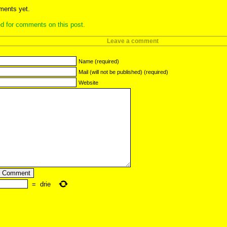
ents yet.
d for comments on this post.
Leave a comment
Name (required)
Mail (will not be published) (required)
Website
=
drie