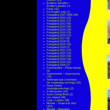
chicken
(14)
Eveliens sieraden –
Evelien's jewelry
(7)
FoolZ
(42)
For English only
(1)
Fotogalerij 2007-2009
(48)
Fotogalerij 2010
(23)
Fotogalerij 2011
(17)
Fotogalerij 2012
(50)
Fotogalerij 2013
(46)
Fotogalerij 2014
(29)
Fotogalerij 2015
(33)
Fotogalerij 2016
(12)
Fotogalerij 2017
(8)
Fotogalerij 2018
(9)
Fotogalerij 2019
(16)
Fotogalerij 2020
(2)
Fotogalerij 2021
(13)
Fotogalerij 2022
(13)
Fotogalerij 2023
(30)
Fotogalerij 2024
(16)
Fotogalerij 2025
(22)
Fotogalerij 2026
(7)
Fotovrienden – Photo friendz
(5)
Gastronomie – Gastronomy
(76)
Helemaal stuk (voorheen:
De verjaardag van Anja)
(25)
Hoop Gedoe
(toneelgezelschap)
(2)
In Memoriam
(16)
Kunst-Zinnig-Brein
(2)
Lex related
(49)
Luuk = Lekker
(38)
Muziek – Draai al je vinyl
(151)
Muziek – Klassieke