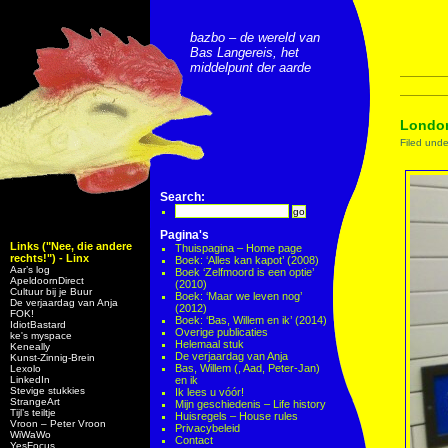
bazbo – de wereld van
Bas Langereis, het
middelpunt der aarde
London
Filed und
Search:
Pagina's
Links ("Nee, die andere
Thuispagina – Home page
rechts!") - Linx
Boek: ‘Alles kan kapot’ (2008)
Aar’s log
Boek ‘Zelfmoord is een optie’
ApeldoornDirect
(2010)
Cultuur bij je Buur
Boek: ‘Maar we leven nog’
De verjaardag van Anja
(2012)
FOK!
Boek: ‘Bas, Willem en ik’ (2014)
IdiotBastard
Overige publicaties
ke's myspace
Helemaal stuk
Keneally
De verjaardag van Anja
Kunst-Zinnig-Brein
Bas, Willem (, Aad, Peter-Jan)
Lexolo
LinkedIn
en ik
Stevige stukkies
Ik lees u vóór!
StrangeArt
Mijn geschiedenis – Life history
Tijl’s teiltje
Huisregels – House rules
Vroon – Peter Vroon
Privacybeleid
WiWaWo
Contact
YesFocus