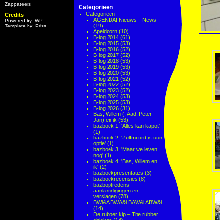
Zappateers
Categorieën
Categorieën
Credits
AGENDA! Nieuws – News
Powered by: WP
(19)
Template by: Priss
Apeldoorn
(10)
B-log 2014
(61)
B-log 2015
(53)
B-log 2016
(52)
B-log 2017
(52)
B-log 2018
(53)
B-log 2019
(53)
B-log 2020
(53)
B-log 2021
(52)
B-log 2022
(52)
B-log 2023
(52)
B-log 2024
(53)
B-log 2025
(53)
B-log 2026
(31)
Bas, Willem (, Aad, Peter-
Jan) en ik
(53)
bazboek 1: 'Alles kan kapot'
(1)
bazboek 2: 'Zelfmoord is een
optie'
(1)
bazboek 3: 'Maar we leven
nog'
(1)
bazboek 4: 'Bas, Willem en
ik'
(2)
bazboekpresentaties
(3)
bazboekrecensies
(8)
bazboptredens –
aankondigingen en
verslagen
(78)
BWi&A BWA&i BAW&i ABW&i
(14)
De rubber kip – The rubber