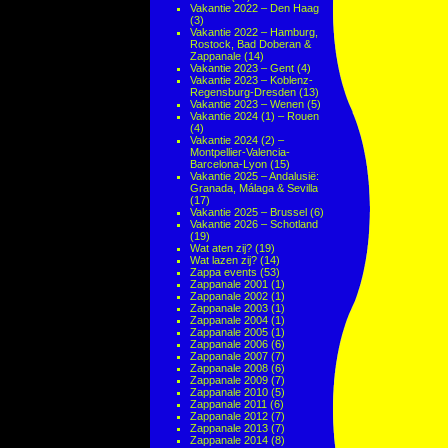
Vakantie 2022 – Den Haag
(3)
Vakantie 2022 – Hamburg,
Rostock, Bad Doberan &
Zappanale
(14)
Vakantie 2023 – Gent
(4)
Vakantie 2023 – Koblenz-
Regensburg-Dresden
(13)
Vakantie 2023 – Wenen
(5)
Vakantie 2024 (1) – Rouen
(4)
Vakantie 2024 (2) –
Montpellier-Valencia-
Barcelona-Lyon
(15)
Vakantie 2025 – Andalusië:
Granada, Málaga & Sevilla
(17)
Vakantie 2025 – Brussel
(6)
Vakantie 2026 – Schotland
(19)
Wat aten zij?
(19)
Wat lazen zij?
(14)
Zappa events
(53)
Zappanale 2001
(1)
Zappanale 2002
(1)
Zappanale 2003
(1)
Zappanale 2004
(1)
Zappanale 2005
(1)
Zappanale 2006
(6)
Zappanale 2007
(7)
Zappanale 2008
(6)
Zappanale 2009
(7)
Zappanale 2010
(5)
Zappanale 2011
(6)
Zappanale 2012
(7)
Zappanale 2013
(7)
Zappanale 2014
(8)