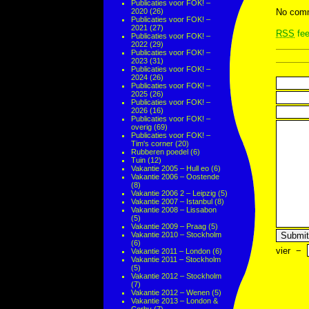
Publicaties voor FOK! –
2020
(26)
No comm
Publicaties voor FOK! –
2021
(27)
RSS
fee
Publicaties voor FOK! –
2022
(29)
Publicaties voor FOK! –
2023
(31)
Publicaties voor FOK! –
2024
(26)
Publicaties voor FOK! –
2025
(26)
Publicaties voor FOK! –
2026
(16)
Publicaties voor FOK! –
overig
(69)
Publicaties voor FOK! –
Tim's corner
(20)
Rubberen poedel
(6)
Tuin
(12)
Vakantie 2005 – Hull eo
(6)
Vakantie 2006 – Oostende
(8)
Vakantie 2006 2 – Leipzig
(5)
Vakantie 2007 – Istanbul
(8)
Vakantie 2008 – Lissabon
(5)
Vakantie 2009 – Praag
(5)
Vakantie 2010 – Stockholm
(6)
vier
−
Vakantie 2011 – London
(6)
Vakantie 2011 – Stockholm
(5)
Vakantie 2012 – Stockholm
(7)
Vakantie 2012 – Wenen
(5)
Vakantie 2013 – London &