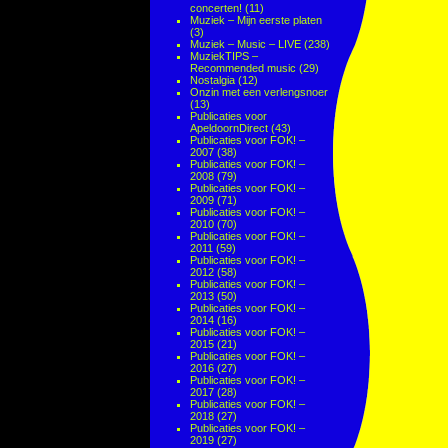
concerten!
(11)
Muziek – Mijn eerste platen
(3)
Muziek – Music – LIVE
(238)
MuziekTIPS –
Recommended music
(29)
Nostalgia
(12)
Onzin met een verlengsnoer
(13)
Publicaties voor
ApeldoornDirect
(43)
Publicaties voor FOK! –
2007
(38)
Publicaties voor FOK! –
2008
(79)
Publicaties voor FOK! –
2009
(71)
Publicaties voor FOK! –
2010
(70)
Publicaties voor FOK! –
2011
(59)
Publicaties voor FOK! –
2012
(58)
Publicaties voor FOK! –
2013
(50)
Publicaties voor FOK! –
2014
(16)
Publicaties voor FOK! –
2015
(21)
Publicaties voor FOK! –
2016
(27)
Publicaties voor FOK! –
2017
(28)
Publicaties voor FOK! –
2018
(27)
Publicaties voor FOK! –
2019
(27)