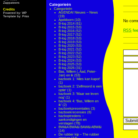
Zappateers
Categorieën
Categorieën
Credits
AGENDA! Nieuws – News
Powered by: WP
(19)
Template by: Priss
Apeldoorn
(10)
No comm
B-log 2014
(61)
B-log 2015
(53)
RSS
fee
B-log 2016
(52)
B-log 2017
(52)
B-log 2018
(53)
B-log 2019
(53)
B-log 2020
(53)
B-log 2021
(52)
B-log 2022
(52)
B-log 2023
(52)
B-log 2024
(53)
B-log 2025
(53)
B-log 2026
(31)
Bas, Willem (, Aad, Peter-
Jan) en ik
(53)
bazboek 1: 'Alles kan kapot'
(1)
bazboek 2: 'Zelfmoord is een
optie'
(1)
bazboek 3: 'Maar we leven
nog'
(1)
bazboek 4: 'Bas, Willem en
ik'
(2)
bazboekpresentaties
(3)
bazboekrecensies
(8)
bazboptredens –
aankondigingen en
verslagen
(78)
BWi&A BWA&i BAW&i ABW&i
(14)
De rubber kip – The rubber