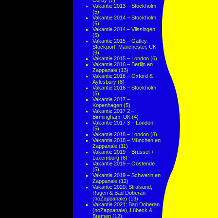
Corby
(7)
Vakantie 2013 – Stockholm
(5)
Vakantie 2014 – Stockholm
(6)
Vakantie 2014 – Vlissingen
(5)
Vakantie 2015 – Gatley,
Stockport, Manchester, UK
(9)
Vakantie 2015 – London
(6)
Vakantie 2016 – Berlijn en
Zappanale
(13)
Vakantie 2016 – Oxford &
Aylesbury
(8)
Vakantie 2016 – Stockholm
(5)
Vakantie 2017 –
Kopenhagen
(5)
Vakantie 2017 2 –
Birmingham, UK
(4)
Vakantie 2017 3 – London
(5)
Vakantie 2018 – London
(8)
Vakantie 2018 – München en
Zappanale
(11)
Vakantie 2019 – Brussel +
Luxemburg
(6)
Vakantie 2019 – Oostende
(5)
Vakantie 2019 – Schwerin en
Zappanale
(12)
Vakantie 2020: Stralsund,
Rügen & Bad Doberan
(noZappanale)
(13)
Vakantie 2021: Bad Doberan
(noZappanale), Lübeck &
Bremen
(12)