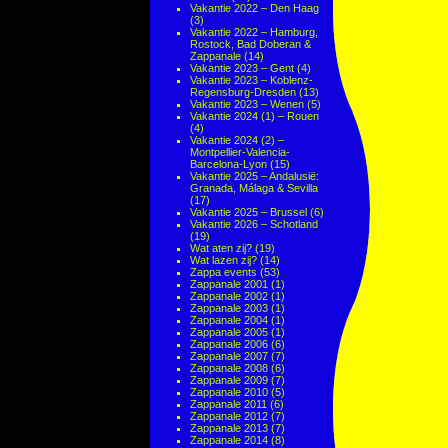
Vakantie 2022 – Den Haag
(3)
Vakantie 2022 – Hamburg,
Rostock, Bad Doberan &
Zappanale
(14)
Vakantie 2023 – Gent
(4)
Vakantie 2023 – Koblenz-
Regensburg-Dresden
(13)
Vakantie 2023 – Wenen
(5)
Vakantie 2024 (1) – Rouen
(4)
Vakantie 2024 (2) –
Montpellier-Valencia-
Barcelona-Lyon
(15)
Vakantie 2025 – Andalusië:
Granada, Málaga & Sevilla
(17)
Vakantie 2025 – Brussel
(6)
Vakantie 2026 – Schotland
(19)
Wat aten zij?
(19)
Wat lazen zij?
(14)
Zappa events
(53)
Zappanale 2001
(1)
Zappanale 2002
(1)
Zappanale 2003
(1)
Zappanale 2004
(1)
Zappanale 2005
(1)
Zappanale 2006
(6)
Zappanale 2007
(7)
Zappanale 2008
(6)
Zappanale 2009
(7)
Zappanale 2010
(5)
Zappanale 2011
(6)
Zappanale 2012
(7)
Zappanale 2013
(7)
Zappanale 2014
(8)