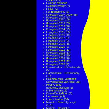
chicken
(14)
Eveliens sieraden –
Evelien's jewelry
(7)
FoolZ
(42)
For English only
(1)
Fotogalerij 2007-2009
(48)
Fotogalerij 2010
(23)
Fotogalerij 2011
(17)
Fotogalerij 2012
(50)
Fotogalerij 2013
(46)
Fotogalerij 2014
(29)
Fotogalerij 2015
(33)
Fotogalerij 2016
(12)
Fotogalerij 2017
(8)
Fotogalerij 2018
(9)
Fotogalerij 2019
(16)
Fotogalerij 2020
(2)
Fotogalerij 2021
(13)
Fotogalerij 2022
(13)
Fotogalerij 2023
(30)
Fotogalerij 2024
(16)
Fotogalerij 2025
(22)
Fotogalerij 2026
(7)
Fotovrienden – Photo friendz
(5)
Gastronomie – Gastronomy
(76)
Helemaal stuk (voorheen:
De verjaardag van Anja)
(25)
Hoop Gedoe
(toneelgezelschap)
(2)
In Memoriam
(16)
Kunst-Zinnig-Brein
(2)
Lex related
(49)
Luuk = Lekker
(38)
Muziek – Draai al je vinyl
(151)
Muziek – Klassieke