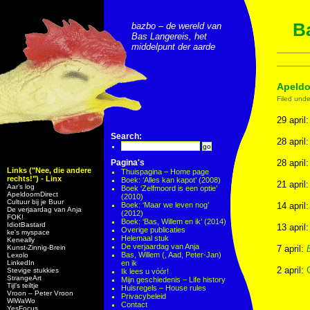
Ba
bazbo – de wereld van
Bas Langereis, het
middelpunt der aarde
Apeldoo
Filed und
29 april
Search:
28 april
Pagina's
28 april
Links ("Nee, die andere
Thuispagina – Home page
rechts!") - Linx
Boek: ‘Alles kan kapot’ (2008)
21 april
Aar’s log
Boek ‘Zelfmoord is een optie’
ApeldoornDirect
(2010)
Cultuur bij je Buur
Boek: ‘Maar we leven nog’
14 april
De verjaardag van Anja
(2012)
FOK!
Boek: ‘Bas, Willem en ik’ (2014)
IdiotBastard
13 april
Overige publicaties
ke's myspace
Helemaal stuk
Keneally
De verjaardag van Anja
Kunst-Zinnig-Brein
7 april:
Bas, Willem (, Aad, Peter-Jan)
Lexolo
LinkedIn
en ik
2 april:
Stevige stukkies
Ik lees u vóór!
StrangeArt
Mijn geschiedenis – Life history
Tijl’s teiltje
Huisregels – House rules
Vroon – Peter Vroon
Privacybeleid
WiWaWo
Contact
YesFocus