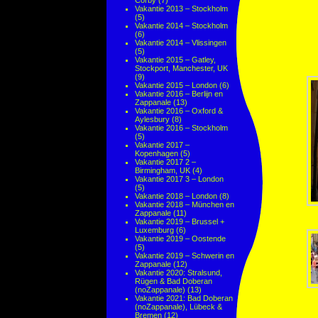
Corby
(7)
Vakantie 2013 – Stockholm
(5)
Vakantie 2014 – Stockholm
(6)
Vakantie 2014 – Vlissingen
(5)
Vakantie 2015 – Gatley,
Stockport, Manchester, UK
(9)
Vakantie 2015 – London
(6)
Vakantie 2016 – Berlijn en
Zappanale
(13)
Vakantie 2016 – Oxford &
Aylesbury
(8)
Vakantie 2016 – Stockholm
(5)
Vakantie 2017 –
Kopenhagen
(5)
Vakantie 2017 2 –
Birmingham, UK
(4)
Vakantie 2017 3 – London
(5)
Vakantie 2018 – London
(8)
Vakantie 2018 – München en
Zappanale
(11)
Vakantie 2019 – Brussel +
Luxemburg
(6)
Vakantie 2019 – Oostende
(5)
Vakantie 2019 – Schwerin en
Zappanale
(12)
Vakantie 2020: Stralsund,
Rügen & Bad Doberan
(noZappanale)
(13)
Vakantie 2021: Bad Doberan
(noZappanale), Lübeck &
Bremen
(12)