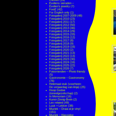
chicken
(14)
Eveliens sieraden –
Evelien's jewelry
(7)
FoolZ
(42)
For English only
(1)
Fotogalerij 2007-2009
(48)
Fotogalerij 2010
(23)
Fotogalerij 2011
(17)
Fotogalerij 2012
(50)
Fotogalerij 2013
(46)
Fotogalerij 2014
(29)
Fotogalerij 2015
(33)
Fotogalerij 2016
(12)
Fotogalerij 2017
(8)
Fotogalerij 2018
(9)
Fotogalerij 2019
(16)
Fotogalerij 2020
(2)
Fotogalerij 2021
(13)
Fotogalerij 2022
(13)
Fotogalerij 2023
(30)
Fotogalerij 2024
(16)
Fotogalerij 2025
(22)
Fotogalerij 2026
(7)
Fotovrienden – Photo friendz
(5)
Gastronomie – Gastronomy
(76)
Helemaal stuk (voorheen:
De verjaardag van Anja)
(25)
Hoop Gedoe
(toneelgezelschap)
(2)
In Memoriam
(16)
Kunst-Zinnig-Brein
(2)
Lex related
(49)
Luuk = Lekker
(38)
Muziek – Draai al je vinyl
(151)
Muziek – Klassieke