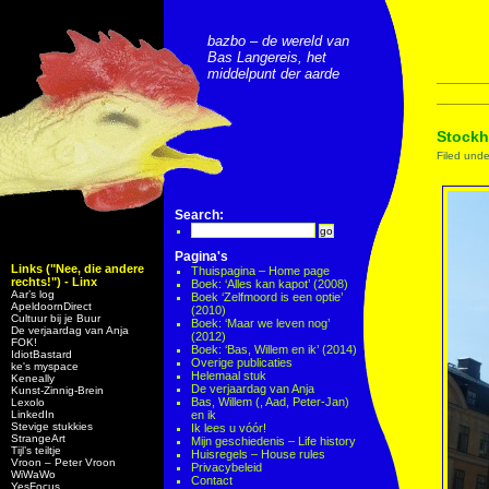
bazbo – de wereld van
Bas Langereis, het
middelpunt der aarde
Stockh
Filed und
Search:
Pagina's
Links ("Nee, die andere
Thuispagina – Home page
rechts!") - Linx
Boek: ‘Alles kan kapot’ (2008)
Aar’s log
Boek ‘Zelfmoord is een optie’
ApeldoornDirect
(2010)
Cultuur bij je Buur
Boek: ‘Maar we leven nog’
De verjaardag van Anja
(2012)
FOK!
Boek: ‘Bas, Willem en ik’ (2014)
IdiotBastard
Overige publicaties
ke's myspace
Helemaal stuk
Keneally
De verjaardag van Anja
Kunst-Zinnig-Brein
Bas, Willem (, Aad, Peter-Jan)
Lexolo
LinkedIn
en ik
Stevige stukkies
Ik lees u vóór!
StrangeArt
Mijn geschiedenis – Life history
Tijl’s teiltje
Huisregels – House rules
Vroon – Peter Vroon
Privacybeleid
WiWaWo
Contact
YesFocus