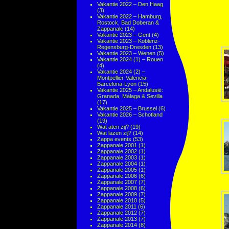
Vakantie 2022 – Den Haag
(3)
Vakantie 2022 – Hamburg,
Rostock, Bad Doberan &
Zappanale
(14)
Vakantie 2023 – Gent
(4)
Vakantie 2023 – Koblenz-
Regensburg-Dresden
(13)
Vakantie 2023 – Wenen
(5)
Vakantie 2024 (1) – Rouen
(4)
Vakantie 2024 (2) –
Montpellier-Valencia-
Barcelona-Lyon
(15)
Vakantie 2025 – Andalusië:
Granada, Málaga & Sevilla
(17)
Vakantie 2025 – Brussel
(6)
Vakantie 2026 – Schotland
(19)
Wat aten zij?
(19)
Wat lazen zij?
(14)
Zappa events
(53)
Zappanale 2001
(1)
Zappanale 2002
(1)
Zappanale 2003
(1)
Zappanale 2004
(1)
Zappanale 2005
(1)
Zappanale 2006
(6)
Zappanale 2007
(7)
Zappanale 2008
(6)
Zappanale 2009
(7)
Zappanale 2010
(5)
Zappanale 2011
(6)
Zappanale 2012
(7)
Zappanale 2013
(7)
Zappanale 2014
(8)