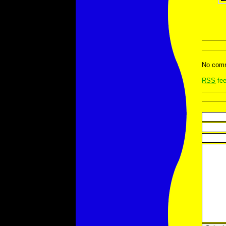
No comm
RSS
fee