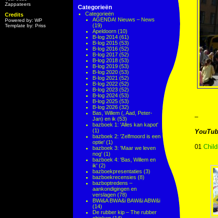
Zappateers
Categorieën
Categorieën
Credits
AGENDA! Nieuws – News
Powered by: WP
(19)
Template by: Priss
Apeldoorn
(10)
B-log 2014
(61)
B-log 2015
(53)
B-log 2016
(52)
B-log 2017
(52)
B-log 2018
(53)
B-log 2019
(53)
B-log 2020
(53)
B-log 2021
(52)
B-log 2022
(52)
B-log 2023
(52)
B-log 2024
(53)
B-log 2025
(53)
B-log 2026
(32)
Bas, Willem (, Aad, Peter-
–
Jan) en ik
(53)
bazboek 1: 'Alles kan kapot'
(1)
YouTub
bazboek 2: 'Zelfmoord is een
optie'
(1)
01
Child
bazboek 3: 'Maar we leven
nog'
(1)
bazboek 4: 'Bas, Willem en
ik'
(2)
bazboekpresentaties
(3)
bazboekrecensies
(8)
bazboptredens –
aankondigingen en
verslagen
(78)
BWi&A BWA&i BAW&i ABW&i
(14)
De rubber kip – The rubber