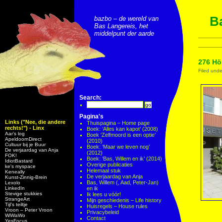
Ba
bazbo – de wereld van
Bas Langereis, het
middelpunt der aarde
276 Hö
Filed und
Search:
Pagina's
Links ("Nee, die andere
Thuispagina – Home page
rechts!") - Linx
Boek: ‘Alles kan kapot’ (2008)
Aar’s log
Boek ‘Zelfmoord is een optie’
ApeldoornDirect
(2010)
Cultuur bij je Buur
Boek: ‘Maar we leven nog’
De verjaardag van Anja
(2012)
FOK!
Boek: ‘Bas, Willem en ik’ (2014)
IdiotBastard
Overige publicaties
ke's myspace
Helemaal stuk
Keneally
De verjaardag van Anja
Kunst-Zinnig-Brein
Bas, Willem (, Aad, Peter-Jan)
Lexolo
LinkedIn
en ik
Stevige stukkies
Ik lees u vóór!
StrangeArt
Mijn geschiedenis – Life history
Tijl’s teiltje
Huisregels – House rules
Vroon – Peter Vroon
Privacybeleid
WiWaWo
Contact
YesFocus