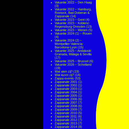
Vakantie 2022 – Den Haag
(3)
Vakantie 2022 – Hamburg,
Rostock, Bad Doberan &
Zappanale
(14)
Vakantie 2023 – Gent
(4)
Vakantie 2023 – Koblenz-
Regensburg-Dresden
(13)
Vakantie 2023 – Wenen
(5)
Vakantie 2024 (1) – Rouen
(4)
Vakantie 2024 (2) –
Montpellier-Valencia-
Barcelona-Lyon
(15)
Vakantie 2025 – Andalusië:
Granada, Málaga & Sevilla
(17)
Vakantie 2025 – Brussel
(6)
Vakantie 2026 – Schotland
(19)
Wat aten zij?
(19)
Wat lazen zij?
(14)
Zappa events
(53)
Zappanale 2001
(1)
Zappanale 2002
(1)
Zappanale 2003
(1)
Zappanale 2004
(1)
Zappanale 2005
(1)
Zappanale 2006
(6)
Zappanale 2007
(7)
Zappanale 2008
(6)
Zappanale 2009
(7)
Zappanale 2010
(5)
Zappanale 2011
(6)
Zappanale 2012
(7)
Zappanale 2013
(7)
Zappanale 2014
(8)