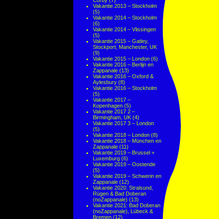
Corby
(7)
Vakantie 2013 – Stockholm
(5)
Vakantie 2014 – Stockholm
(6)
Vakantie 2014 – Vlissingen
(5)
Vakantie 2015 – Gatley,
Stockport, Manchester, UK
(9)
Vakantie 2015 – London
(6)
Vakantie 2016 – Berlijn en
Zappanale
(13)
Vakantie 2016 – Oxford &
Aylesbury
(8)
Vakantie 2016 – Stockholm
(5)
Vakantie 2017 –
Kopenhagen
(5)
Vakantie 2017 2 –
Birmingham, UK
(4)
Vakantie 2017 3 – London
(5)
Vakantie 2018 – London
(8)
Vakantie 2018 – München en
Zappanale
(11)
Vakantie 2019 – Brussel +
Luxemburg
(6)
Vakantie 2019 – Oostende
(5)
Vakantie 2019 – Schwerin en
Zappanale
(12)
Vakantie 2020: Stralsund,
Rügen & Bad Doberan
(noZappanale)
(13)
Vakantie 2021: Bad Doberan
(noZappanale), Lübeck &
Bremen
(12)