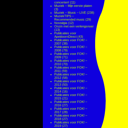
concerten!
(11)
Muziek – Mijn eerste platen
(3)
Muziek – Music – LIVE
(238)
MuziekTIPS –
Recommended music
(29)
Nostalgia
(12)
Onzin met een verlengsnoer
(13)
Publicaties voor
ApeldoornDirect
(43)
Publicaties voor FOK! –
2007
(38)
Publicaties voor FOK! –
2008
(79)
Publicaties voor FOK! –
2009
(71)
Publicaties voor FOK! –
2010
(70)
Publicaties voor FOK! –
2011
(59)
Publicaties voor FOK! –
2012
(58)
Publicaties voor FOK! –
2013
(50)
Publicaties voor FOK! –
2014
(16)
Publicaties voor FOK! –
2015
(21)
Publicaties voor FOK! –
2016
(27)
Publicaties voor FOK! –
2017
(28)
Publicaties voor FOK! –
2018
(27)
Publicaties voor FOK! –
2019
(27)