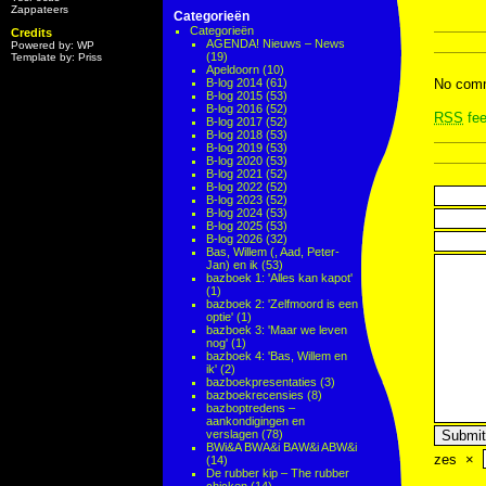
Zappateers
Categorieën
Categorieën
Credits
AGENDA! Nieuws – News
Powered by: WP
(19)
Template by: Priss
Apeldoorn
(10)
B-log 2014
(61)
No comm
B-log 2015
(53)
B-log 2016
(52)
RSS
fee
B-log 2017
(52)
B-log 2018
(53)
B-log 2019
(53)
B-log 2020
(53)
B-log 2021
(52)
B-log 2022
(52)
B-log 2023
(52)
B-log 2024
(53)
B-log 2025
(53)
B-log 2026
(32)
Bas, Willem (, Aad, Peter-
Jan) en ik
(53)
bazboek 1: 'Alles kan kapot'
(1)
bazboek 2: 'Zelfmoord is een
optie'
(1)
bazboek 3: 'Maar we leven
nog'
(1)
bazboek 4: 'Bas, Willem en
ik'
(2)
bazboekpresentaties
(3)
bazboekrecensies
(8)
bazboptredens –
aankondigingen en
verslagen
(78)
BWi&A BWA&i BAW&i ABW&i
zes
×
(14)
De rubber kip – The rubber