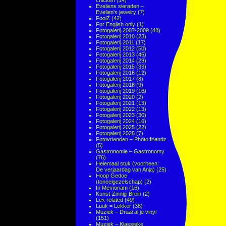
chicken
(14)
Eveliens sieraden –
Evelien's jewelry
(7)
FoolZ
(42)
For English only
(1)
Fotogalerij 2007-2009
(48)
Fotogalerij 2010
(23)
Fotogalerij 2011
(17)
Fotogalerij 2012
(50)
Fotogalerij 2013
(46)
Fotogalerij 2014
(29)
Fotogalerij 2015
(33)
Fotogalerij 2016
(12)
Fotogalerij 2017
(8)
Fotogalerij 2018
(9)
Fotogalerij 2019
(16)
Fotogalerij 2020
(2)
Fotogalerij 2021
(13)
Fotogalerij 2022
(13)
Fotogalerij 2023
(30)
Fotogalerij 2024
(16)
Fotogalerij 2025
(22)
Fotogalerij 2026
(7)
Fotovrienden – Photo friendz
(5)
Gastronomie – Gastronomy
(76)
Helemaal stuk (voorheen:
De verjaardag van Anja)
(25)
Hoop Gedoe
(toneelgezelschap)
(2)
In Memoriam
(16)
Kunst-Zinnig-Brein
(2)
Lex related
(49)
Luuk = Lekker
(38)
Muziek – Draai al je vinyl
(151)
Muziek – Klassieke