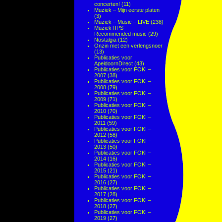
concerten!
(11)
Muziek – Mijn eerste platen
(3)
Muziek – Music – LIVE
(238)
MuziekTIPS –
Recommended music
(29)
Nostalgia
(12)
Onzin met een verlengsnoer
(13)
Publicaties voor
ApeldoornDirect
(43)
Publicaties voor FOK! –
2007
(38)
Publicaties voor FOK! –
2008
(79)
Publicaties voor FOK! –
2009
(71)
Publicaties voor FOK! –
2010
(70)
Publicaties voor FOK! –
2011
(59)
Publicaties voor FOK! –
2012
(58)
Publicaties voor FOK! –
2013
(50)
Publicaties voor FOK! –
2014
(16)
Publicaties voor FOK! –
2015
(21)
Publicaties voor FOK! –
2016
(27)
Publicaties voor FOK! –
2017
(28)
Publicaties voor FOK! –
2018
(27)
Publicaties voor FOK! –
2019
(27)