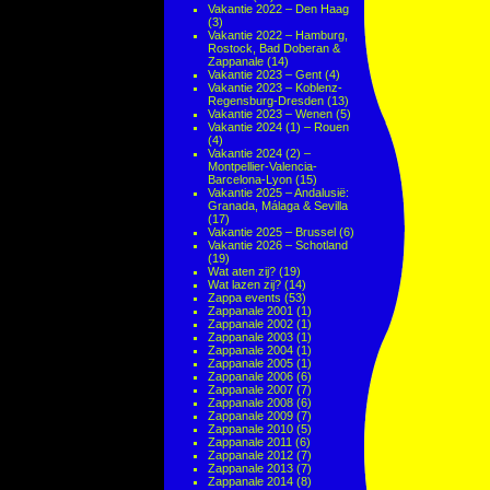
Vakantie 2022 – Den Haag
(3)
Vakantie 2022 – Hamburg,
Rostock, Bad Doberan &
Zappanale
(14)
Vakantie 2023 – Gent
(4)
Vakantie 2023 – Koblenz-
Regensburg-Dresden
(13)
Vakantie 2023 – Wenen
(5)
Vakantie 2024 (1) – Rouen
(4)
Vakantie 2024 (2) –
Montpellier-Valencia-
Barcelona-Lyon
(15)
Vakantie 2025 – Andalusië:
Granada, Málaga & Sevilla
(17)
Vakantie 2025 – Brussel
(6)
Vakantie 2026 – Schotland
(19)
Wat aten zij?
(19)
Wat lazen zij?
(14)
Zappa events
(53)
Zappanale 2001
(1)
Zappanale 2002
(1)
Zappanale 2003
(1)
Zappanale 2004
(1)
Zappanale 2005
(1)
Zappanale 2006
(6)
Zappanale 2007
(7)
Zappanale 2008
(6)
Zappanale 2009
(7)
Zappanale 2010
(5)
Zappanale 2011
(6)
Zappanale 2012
(7)
Zappanale 2013
(7)
Zappanale 2014
(8)