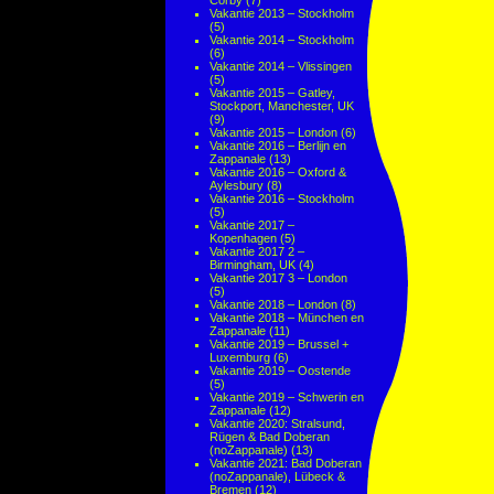
Corby
(7)
Vakantie 2013 – Stockholm
(5)
Vakantie 2014 – Stockholm
(6)
Vakantie 2014 – Vlissingen
(5)
Vakantie 2015 – Gatley,
Stockport, Manchester, UK
(9)
Vakantie 2015 – London
(6)
Vakantie 2016 – Berlijn en
Zappanale
(13)
Vakantie 2016 – Oxford &
Aylesbury
(8)
Vakantie 2016 – Stockholm
(5)
Vakantie 2017 –
Kopenhagen
(5)
Vakantie 2017 2 –
Birmingham, UK
(4)
Vakantie 2017 3 – London
(5)
Vakantie 2018 – London
(8)
Vakantie 2018 – München en
Zappanale
(11)
Vakantie 2019 – Brussel +
Luxemburg
(6)
Vakantie 2019 – Oostende
(5)
Vakantie 2019 – Schwerin en
Zappanale
(12)
Vakantie 2020: Stralsund,
Rügen & Bad Doberan
(noZappanale)
(13)
Vakantie 2021: Bad Doberan
(noZappanale), Lübeck &
Bremen
(12)