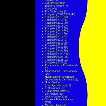
chicken
(14)
Eveliens sieraden –
Evelien's jewelry
(7)
FoolZ
(42)
For English only
(1)
Fotogalerij 2007-2009
(48)
Fotogalerij 2010
(23)
Fotogalerij 2011
(17)
Fotogalerij 2012
(50)
Fotogalerij 2013
(46)
Fotogalerij 2014
(29)
Fotogalerij 2015
(33)
Fotogalerij 2016
(12)
Fotogalerij 2017
(8)
Fotogalerij 2018
(9)
Fotogalerij 2019
(16)
Fotogalerij 2020
(2)
Fotogalerij 2021
(13)
Fotogalerij 2022
(13)
Fotogalerij 2023
(30)
Fotogalerij 2024
(16)
Fotogalerij 2025
(22)
Fotogalerij 2026
(7)
Fotovrienden – Photo friendz
(5)
Gastronomie – Gastronomy
(76)
Helemaal stuk (voorheen:
De verjaardag van Anja)
(25)
Hoop Gedoe
(toneelgezelschap)
(2)
In Memoriam
(16)
Kunst-Zinnig-Brein
(2)
Lex related
(49)
Luuk = Lekker
(38)
Muziek – Draai al je vinyl
(151)
Muziek – Klassieke