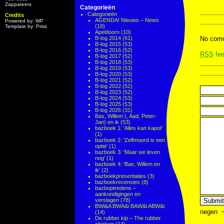
Zappateers
Categorieën
Categorieën
Credits
AGENDA! Nieuws – News
Powered by: WP
(19)
Template by: Priss
Apeldoorn
(10)
B-log 2014
(61)
No comm
B-log 2015
(53)
B-log 2016
(52)
RSS
fee
B-log 2017
(52)
B-log 2018
(53)
B-log 2019
(53)
B-log 2020
(53)
B-log 2021
(52)
B-log 2022
(52)
B-log 2023
(52)
B-log 2024
(53)
B-log 2025
(53)
B-log 2026
(31)
Bas, Willem (, Aad, Peter-
Jan) en ik
(53)
bazboek 1: 'Alles kan kapot'
(1)
bazboek 2: 'Zelfmoord is een
optie'
(1)
bazboek 3: 'Maar we leven
nog'
(1)
bazboek 4: 'Bas, Willem en
ik'
(2)
bazboekpresentaties
(3)
bazboekrecensies
(8)
bazboptredens –
aankondigingen en
verslagen
(78)
BWi&A BWA&i BAW&i ABW&i
negen
(14)
De rubber kip – The rubber