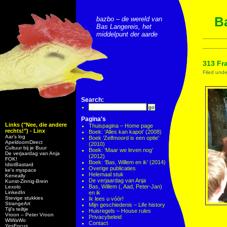
Ba
bazbo – de wereld van
Bas Langereis, het
middelpunt der aarde
313 Fr
Filed und
Search:
Pagina's
Links ("Nee, die andere
Thuispagina – Home page
rechts!") - Linx
Boek: ‘Alles kan kapot’ (2008)
Aar’s log
Boek ‘Zelfmoord is een optie’
ApeldoornDirect
(2010)
Cultuur bij je Buur
Boek: ‘Maar we leven nog’
De verjaardag van Anja
(2012)
FOK!
Boek: ‘Bas, Willem en ik’ (2014)
IdiotBastard
Overige publicaties
ke's myspace
Helemaal stuk
Keneally
De verjaardag van Anja
Kunst-Zinnig-Brein
Bas, Willem (, Aad, Peter-Jan)
Lexolo
LinkedIn
en ik
Stevige stukkies
Ik lees u vóór!
StrangeArt
Mijn geschiedenis – Life history
Tijl’s teiltje
Huisregels – House rules
Vroon – Peter Vroon
Privacybeleid
WiWaWo
Contact
YesFocus