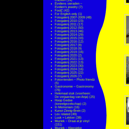
chicken
(14)
Eveliens sieraden –
Evelien's jewelry
(7)
FoolZ
(42)
For English only
(1)
Fotogalerij 2007-2009
(48)
Fotogalerij 2010
(23)
Fotogalerij 2011
(17)
Fotogalerij 2012
(50)
Fotogalerij 2013
(46)
Fotogalerij 2014
(29)
Fotogalerij 2015
(33)
Fotogalerij 2016
(12)
Fotogalerij 2017
(8)
Fotogalerij 2018
(9)
Fotogalerij 2019
(16)
Fotogalerij 2020
(2)
Fotogalerij 2021
(13)
Fotogalerij 2022
(13)
Fotogalerij 2023
(30)
Fotogalerij 2024
(16)
Fotogalerij 2025
(22)
Fotogalerij 2026
(7)
Fotovrienden – Photo friendz
(5)
Gastronomie – Gastronomy
(76)
Helemaal stuk (voorheen:
De verjaardag van Anja)
(25)
Hoop Gedoe
(toneelgezelschap)
(2)
In Memoriam
(16)
Kunst-Zinnig-Brein
(2)
Lex related
(49)
Luuk = Lekker
(38)
Muziek – Draai al je vinyl
(151)
Muziek – Klassieke