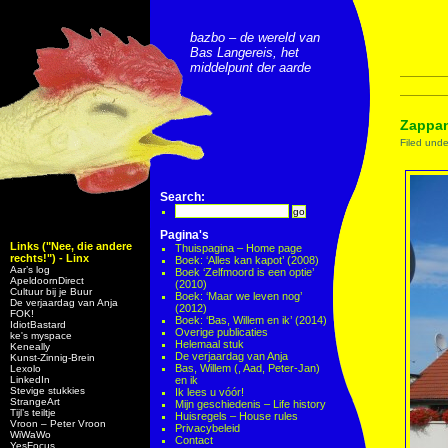
bazbo – de wereld van
Bas Langereis, het
middelpunt der aarde
Zappan
Filed und
Search:
Pagina's
Links ("Nee, die andere
Thuispagina – Home page
rechts!") - Linx
Boek: ‘Alles kan kapot’ (2008)
Aar’s log
Boek ‘Zelfmoord is een optie’
ApeldoornDirect
(2010)
Cultuur bij je Buur
Boek: ‘Maar we leven nog’
De verjaardag van Anja
(2012)
FOK!
Boek: ‘Bas, Willem en ik’ (2014)
IdiotBastard
Overige publicaties
ke's myspace
Helemaal stuk
Keneally
De verjaardag van Anja
Kunst-Zinnig-Brein
Bas, Willem (, Aad, Peter-Jan)
Lexolo
LinkedIn
en ik
Stevige stukkies
Ik lees u vóór!
StrangeArt
Mijn geschiedenis – Life history
Tijl’s teiltje
Huisregels – House rules
Vroon – Peter Vroon
Privacybeleid
WiWaWo
Contact
YesFocus