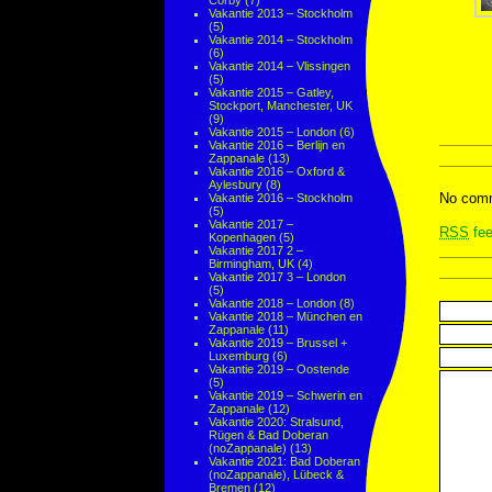
Corby
(7)
Vakantie 2013 – Stockholm
(5)
Vakantie 2014 – Stockholm
(6)
Vakantie 2014 – Vlissingen
(5)
Vakantie 2015 – Gatley,
Stockport, Manchester, UK
(9)
Vakantie 2015 – London
(6)
Vakantie 2016 – Berlijn en
Zappanale
(13)
Vakantie 2016 – Oxford &
Aylesbury
(8)
No comm
Vakantie 2016 – Stockholm
(5)
Vakantie 2017 –
RSS
fee
Kopenhagen
(5)
Vakantie 2017 2 –
Birmingham, UK
(4)
Vakantie 2017 3 – London
(5)
Vakantie 2018 – London
(8)
Vakantie 2018 – München en
Zappanale
(11)
Vakantie 2019 – Brussel +
Luxemburg
(6)
Vakantie 2019 – Oostende
(5)
Vakantie 2019 – Schwerin en
Zappanale
(12)
Vakantie 2020: Stralsund,
Rügen & Bad Doberan
(noZappanale)
(13)
Vakantie 2021: Bad Doberan
(noZappanale), Lübeck &
Bremen
(12)