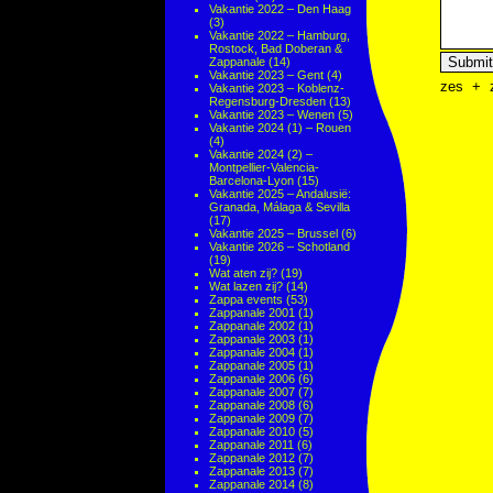
Vakantie 2022 – Den Haag
(3)
Vakantie 2022 – Hamburg,
Rostock, Bad Doberan &
Zappanale
(14)
Vakantie 2023 – Gent
(4)
zes
+
Vakantie 2023 – Koblenz-
Regensburg-Dresden
(13)
Vakantie 2023 – Wenen
(5)
Vakantie 2024 (1) – Rouen
(4)
Vakantie 2024 (2) –
Montpellier-Valencia-
Barcelona-Lyon
(15)
Vakantie 2025 – Andalusië:
Granada, Málaga & Sevilla
(17)
Vakantie 2025 – Brussel
(6)
Vakantie 2026 – Schotland
(19)
Wat aten zij?
(19)
Wat lazen zij?
(14)
Zappa events
(53)
Zappanale 2001
(1)
Zappanale 2002
(1)
Zappanale 2003
(1)
Zappanale 2004
(1)
Zappanale 2005
(1)
Zappanale 2006
(6)
Zappanale 2007
(7)
Zappanale 2008
(6)
Zappanale 2009
(7)
Zappanale 2010
(5)
Zappanale 2011
(6)
Zappanale 2012
(7)
Zappanale 2013
(7)
Zappanale 2014
(8)