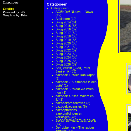
Zappateers
Categorieën
Categorieën
Credits
AGENDA! Nieuws – News
Powered by: WP
(19)
Template by: Priss
Apeldoorn
(10)
B-log 2014
(61)
B-log 2015
(53)
B-log 2016
(52)
B-log 2017
(52)
B-log 2018
(53)
B-log 2019
(53)
B-log 2020
(53)
B-log 2021
(52)
B-log 2022
(52)
B-log 2023
(52)
B-log 2024
(53)
B-log 2025
(53)
B-log 2026
(32)
Bas, Willem (, Aad, Peter-
Jan) en ik
(53)
bazboek 1: 'Alles kan kapot'
(1)
bazboek 2: 'Zelfmoord is een
optie'
(1)
bazboek 3: 'Maar we leven
nog'
(1)
bazboek 4: 'Bas, Willem en
ik'
(2)
bazboekpresentaties
(3)
bazboekrecensies
(8)
bazboptredens –
aankondigingen en
verslagen
(78)
BWi&A BWA&i BAW&i ABW&i
(14)
De rubber kip – The rubber