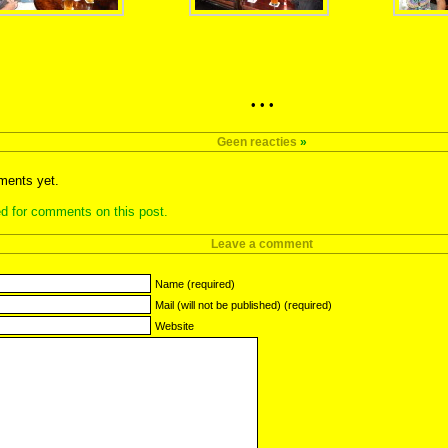
• • •
Geen reacties
»
ents yet.
d for comments on this post.
Leave a comment
Name (required)
Mail (will not be published) (required)
Website