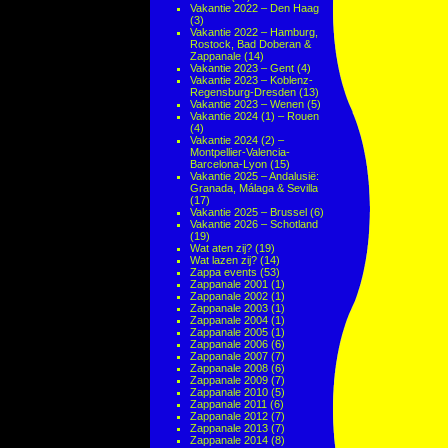
Vakantie 2022 – Den Haag
(3)
Vakantie 2022 – Hamburg,
Rostock, Bad Doberan &
Zappanale
(14)
Vakantie 2023 – Gent
(4)
Vakantie 2023 – Koblenz-
Regensburg-Dresden
(13)
Vakantie 2023 – Wenen
(5)
Vakantie 2024 (1) – Rouen
(4)
Vakantie 2024 (2) –
Montpellier-Valencia-
Barcelona-Lyon
(15)
Vakantie 2025 – Andalusië:
Granada, Málaga & Sevilla
(17)
Vakantie 2025 – Brussel
(6)
Vakantie 2026 – Schotland
(19)
Wat aten zij?
(19)
Wat lazen zij?
(14)
Zappa events
(53)
Zappanale 2001
(1)
Zappanale 2002
(1)
Zappanale 2003
(1)
Zappanale 2004
(1)
Zappanale 2005
(1)
Zappanale 2006
(6)
Zappanale 2007
(7)
Zappanale 2008
(6)
Zappanale 2009
(7)
Zappanale 2010
(5)
Zappanale 2011
(6)
Zappanale 2012
(7)
Zappanale 2013
(7)
Zappanale 2014
(8)