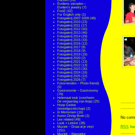
chicken
(14)
Eveliens sieraden –
Evelien's jewelry
(7)
FoolZ
(42)
For English only
(1)
Fotogalerij 2007-2009
(48)
Fotogalerij 2010
(23)
Fotogalerij 2011
(17)
Fotogalerij 2012
(50)
Fotogalerij 2013
(46)
Fotogalerij 2014
(29)
Fotogalerij 2015
(33)
Fotogalerij 2016
(12)
Fotogalerij 2017
(8)
Fotogalerij 2018
(9)
Fotogalerij 2019
(16)
Fotogalerij 2020
(2)
Fotogalerij 2021
(13)
Fotogalerij 2022
(13)
Fotogalerij 2023
(30)
Fotogalerij 2024
(16)
Fotogalerij 2025
(22)
Fotogalerij 2026
(7)
Fotovrienden – Photo friendz
(5)
Gastronomie – Gastronomy
(76)
Helemaal stuk (voorheen:
De verjaardag van Anja)
(25)
Hoop Gedoe
(toneelgezelschap)
(2)
In Memoriam
(16)
Kunst-Zinnig-Brein
(2)
No comm
Lex related
(49)
Luuk = Lekker
(38)
RSS
fee
Muziek – Draai al je vinyl
(151)
Muziek – Klassieke