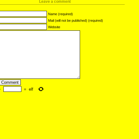
Leave a comment
Name (required)
Mail (will not be published) (required)
Website
+
=
elf