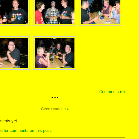
Comments (0)
• • •
Geen reacties
»
ents yet.
d for comments on this post.