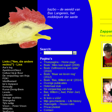
bazbo – de wereld van
Bas Langereis, het
middelpunt der aarde
Zappan
Filed und
Search:
Pagina's
Links ("Nee, die andere
Thuispagina – Home page
rechts!") - Linx
Boek: ‘Alles kan kapot’ (2008)
Aar’s log
Boek ‘Zelfmoord is een optie’
ApeldoornDirect
(2010)
Cultuur bij je Buur
Boek: ‘Maar we leven nog’
De verjaardag van Anja
(2012)
FOK!
Boek: ‘Bas, Willem en ik’ (2014)
IdiotBastard
Overige publicaties
ke's myspace
Helemaal stuk
Keneally
De verjaardag van Anja
Kunst-Zinnig-Brein
Bas, Willem (, Aad, Peter-Jan)
Lexolo
LinkedIn
en ik
Stevige stukkies
Ik lees u vóór!
StrangeArt
Mijn geschiedenis – Life history
Tijl’s teiltje
Huisregels – House rules
Vroon – Peter Vroon
Privacybeleid
WiWaWo
Contact
YesFocus