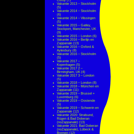
Corby
(7)
Vakantie 2013 – Stockholm
(5)
Vakantie 2014 – Stockholm
(6)
Vakantie 2014 – Vlissingen
(5)
Vakantie 2015 – Gatley,
Stockport, Manchester, UK
(9)
Vakantie 2015 – London
(6)
Vakantie 2016 – Berlijn en
Zappanale
(13)
Vakantie 2016 – Oxford &
Aylesbury
(8)
Vakantie 2016 – Stockholm
(5)
Vakantie 2017 –
Kopenhagen
(5)
Vakantie 2017 2 –
Birmingham, UK
(4)
Vakantie 2017 3 – London
(5)
Vakantie 2018 – London
(8)
Vakantie 2018 – München en
Zappanale
(11)
Vakantie 2019 – Brussel +
Luxemburg
(6)
Vakantie 2019 – Oostende
(5)
Vakantie 2019 – Schwerin en
Zappanale
(12)
Vakantie 2020: Stralsund,
Rügen & Bad Doberan
(noZappanale)
(13)
Vakantie 2021: Bad Doberan
(noZappanale), Lübeck &
Bremen
(12)