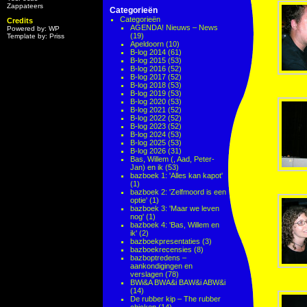
Zappateers
Categorieën
Categorieën
Credits
AGENDA! Nieuws – News
Powered by: WP
(19)
Template by: Priss
Apeldoorn
(10)
B-log 2014
(61)
B-log 2015
(53)
B-log 2016
(52)
B-log 2017
(52)
B-log 2018
(53)
B-log 2019
(53)
B-log 2020
(53)
B-log 2021
(52)
B-log 2022
(52)
B-log 2023
(52)
B-log 2024
(53)
B-log 2025
(53)
B-log 2026
(31)
Bas, Willem (, Aad, Peter-
Jan) en ik
(53)
bazboek 1: 'Alles kan kapot'
(1)
bazboek 2: 'Zelfmoord is een
optie'
(1)
bazboek 3: 'Maar we leven
nog'
(1)
bazboek 4: 'Bas, Willem en
ik'
(2)
bazboekpresentaties
(3)
bazboekrecensies
(8)
bazboptredens –
aankondigingen en
verslagen
(78)
BWi&A BWA&i BAW&i ABW&i
(14)
De rubber kip – The rubber