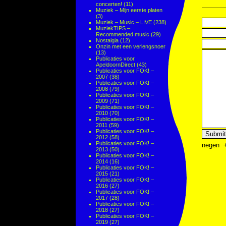
concerten!
(11)
Muziek – Mijn eerste platen
(3)
Muziek – Music – LIVE
(238)
MuziekTIPS –
Recommended music
(29)
Nostalgia
(12)
Onzin met een verlengsnoer
(13)
Publicaties voor
ApeldoornDirect
(43)
Publicaties voor FOK! –
2007
(38)
Publicaties voor FOK! –
2008
(79)
Publicaties voor FOK! –
2009
(71)
Publicaties voor FOK! –
2010
(70)
Publicaties voor FOK! –
2011
(59)
Publicaties voor FOK! –
2012
(58)
Publicaties voor FOK! –
negen
2013
(50)
Publicaties voor FOK! –
2014
(16)
Publicaties voor FOK! –
2015
(21)
Publicaties voor FOK! –
2016
(27)
Publicaties voor FOK! –
2017
(28)
Publicaties voor FOK! –
2018
(27)
Publicaties voor FOK! –
2019
(27)