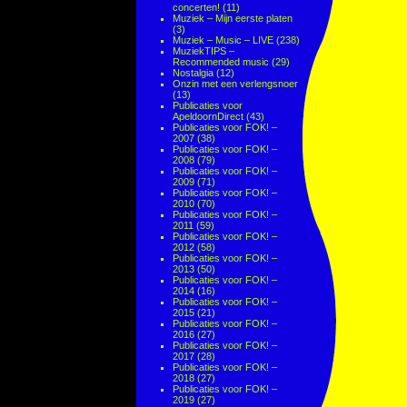
concerten!
(11)
Muziek – Mijn eerste platen
(3)
Muziek – Music – LIVE
(238)
MuziekTIPS –
Recommended music
(29)
Nostalgia
(12)
Onzin met een verlengsnoer
(13)
Publicaties voor
ApeldoornDirect
(43)
Publicaties voor FOK! –
2007
(38)
Publicaties voor FOK! –
2008
(79)
Publicaties voor FOK! –
2009
(71)
Publicaties voor FOK! –
2010
(70)
Publicaties voor FOK! –
2011
(59)
Publicaties voor FOK! –
2012
(58)
Publicaties voor FOK! –
2013
(50)
Publicaties voor FOK! –
2014
(16)
Publicaties voor FOK! –
2015
(21)
Publicaties voor FOK! –
2016
(27)
Publicaties voor FOK! –
2017
(28)
Publicaties voor FOK! –
2018
(27)
Publicaties voor FOK! –
2019
(27)