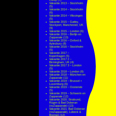
Corby
(7)
Vakantie 2013 – Stockholm
(5)
Vakantie 2014 – Stockholm
(6)
Vakantie 2014 – Vlissingen
(5)
Vakantie 2015 – Gatley,
Stockport, Manchester, UK
(9)
Vakantie 2015 – London
(6)
Vakantie 2016 – Berlijn en
Zappanale
(13)
Vakantie 2016 – Oxford &
Aylesbury
(8)
Vakantie 2016 – Stockholm
(5)
Vakantie 2017 –
Kopenhagen
(5)
Vakantie 2017 2 –
Birmingham, UK
(4)
Vakantie 2017 3 – London
(5)
Vakantie 2018 – London
(8)
Vakantie 2018 – München en
Zappanale
(11)
Vakantie 2019 – Brussel +
Luxemburg
(6)
Vakantie 2019 – Oostende
(5)
Vakantie 2019 – Schwerin en
Zappanale
(12)
Vakantie 2020: Stralsund,
Rügen & Bad Doberan
(noZappanale)
(13)
Vakantie 2021: Bad Doberan
(noZappanale), Lübeck &
Bremen
(12)