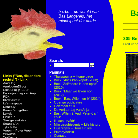
Ba
bazbo – de wereld van
Bas Langereis, het
middelpunt der aarde
305 Be
Filed und
Search:
Pagina's
Links ("Nee, die andere
Thuispagina – Home page
rechts!") - Linx
Boek: ‘Alles kan kapot’ (2008)
Aar’s log
Boek ‘Zelfmoord is een optie’
ApeldoornDirect
(2010)
Cultuur bij je Buur
Boek: ‘Maar we leven nog’
De verjaardag van Anja
(2012)
FOK!
Boek: ‘Bas, Willem en ik’ (2014)
IdiotBastard
Overige publicaties
ke's myspace
Helemaal stuk
Keneally
De verjaardag van Anja
Kunst-Zinnig-Brein
Bas, Willem (, Aad, Peter-Jan)
Lexolo
LinkedIn
en ik
Stevige stukkies
Ik lees u vóór!
StrangeArt
Mijn geschiedenis – Life history
Tijl’s teiltje
Huisregels – House rules
Vroon – Peter Vroon
Privacybeleid
WiWaWo
Contact
YesFocus