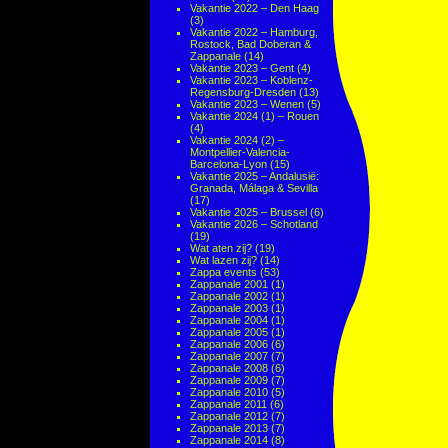
Vakantie 2022 – Den Haag
(3)
Vakantie 2022 – Hamburg,
Rostock, Bad Doberan &
Zappanale
(14)
Vakantie 2023 – Gent
(4)
Vakantie 2023 – Koblenz-
Regensburg-Dresden
(13)
Vakantie 2023 – Wenen
(5)
Vakantie 2024 (1) – Rouen
(4)
Vakantie 2024 (2) –
Montpellier-Valencia-
Barcelona-Lyon
(15)
Vakantie 2025 – Andalusië:
Granada, Málaga & Sevilla
(17)
Vakantie 2025 – Brussel
(6)
Vakantie 2026 – Schotland
(19)
Wat aten zij?
(19)
Wat lazen zij?
(14)
Zappa events
(53)
Zappanale 2001
(1)
Zappanale 2002
(1)
Zappanale 2003
(1)
Zappanale 2004
(1)
Zappanale 2005
(1)
Zappanale 2006
(6)
Zappanale 2007
(7)
Zappanale 2008
(6)
Zappanale 2009
(7)
Zappanale 2010
(5)
Zappanale 2011
(6)
Zappanale 2012
(7)
Zappanale 2013
(7)
Zappanale 2014
(8)