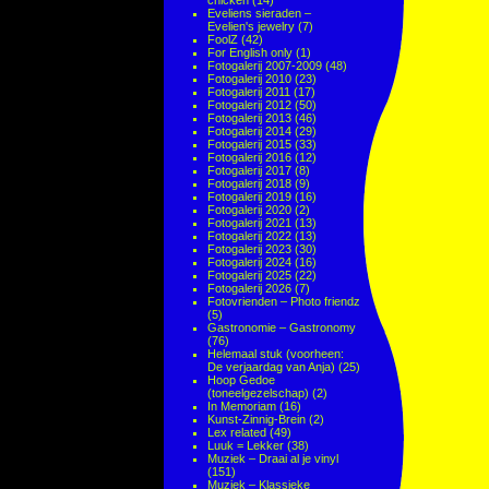
chicken
(14)
Eveliens sieraden –
Evelien's jewelry
(7)
FoolZ
(42)
For English only
(1)
Fotogalerij 2007-2009
(48)
Fotogalerij 2010
(23)
Fotogalerij 2011
(17)
Fotogalerij 2012
(50)
Fotogalerij 2013
(46)
Fotogalerij 2014
(29)
Fotogalerij 2015
(33)
Fotogalerij 2016
(12)
Fotogalerij 2017
(8)
Fotogalerij 2018
(9)
Fotogalerij 2019
(16)
Fotogalerij 2020
(2)
Fotogalerij 2021
(13)
Fotogalerij 2022
(13)
Fotogalerij 2023
(30)
Fotogalerij 2024
(16)
Fotogalerij 2025
(22)
Fotogalerij 2026
(7)
Fotovrienden – Photo friendz
(5)
Gastronomie – Gastronomy
(76)
Helemaal stuk (voorheen:
De verjaardag van Anja)
(25)
Hoop Gedoe
(toneelgezelschap)
(2)
In Memoriam
(16)
Kunst-Zinnig-Brein
(2)
Lex related
(49)
Luuk = Lekker
(38)
Muziek – Draai al je vinyl
(151)
Muziek – Klassieke