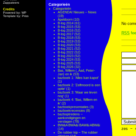
Zappateers
Categorieën
Categorieën
Credits
AGENDA! Nieuws – News
Powered by: WP
(19)
Template by: Priss
Apeldoorn
(10)
B-log 2014
(61)
No comm
B-log 2015
(53)
B-log 2016
(52)
RSS
fee
B-log 2017
(52)
B-log 2018
(53)
B-log 2019
(53)
B-log 2020
(53)
B-log 2021
(52)
B-log 2022
(52)
B-log 2023
(52)
B-log 2024
(53)
B-log 2025
(53)
B-log 2026
(32)
Bas, Willem (, Aad, Peter-
Jan) en ik
(53)
bazboek 1: 'Alles kan kapot'
(1)
bazboek 2: 'Zelfmoord is een
optie'
(1)
bazboek 3: 'Maar we leven
nog'
(1)
bazboek 4: 'Bas, Willem en
ik'
(2)
bazboekpresentaties
(3)
bazboekrecensies
(8)
bazboptredens –
aankondigingen en
verslagen
(78)
BWi&A BWA&i BAW&i ABW&i
zes
−
(14)
De rubber kip – The rubber